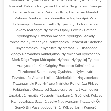
Nyírbátor
Nagykálló
Vásárosnamény
Fehérgyarmat
Ibrány
Nyírtelek
Balkány
Nagyecsed
Tiszalök
Nagyhalász
Csenger
Kemecse
Nyírmada
Rakamaz
Kótaj
Demecser
Mándok
Záhony
Dombrád
Baktalórántháza
Napkor
Ajak
Vaja
Kállósemjén
Gávavencsellő
Nyírpazony
Hodász
Tuzsér
Bököny
Nyírbogát
Nyírbéltek
Ópályi
Levelek
Pátroha
Nyírbogdány
Tiszadob
Kocsord
Nyírlugos
Szakoly
Porcsalma
Nyírmeggyes
Tornyospálca
Tiszaeszlár
Ófehértó
Tunyogmatolcs
Fényeslitke
Nyírkarász
Buj
Tiszadada
Apagy
Nagydobos
Kántorjánosi
Nyírmihálydi
Nyírcsaholy
Mérk
Döge
Tarpa
Máriapócs
Nyírtass
Nyírgyulaj
Tyukod
Aranyosapáti
Kék
Gégény
Encsencs
Kálmánháza
Tiszabercel
Szamosszeg
Gyulaháza
Nyírvasvári
Tiszabezdéd
Anarcs
Kisléta
Ököritófülpös
Nagycserkesz
Tiszanagyfalu
Pap
Nyírtura
Nyírkáta
Petneháza
Piricse
Fábiánháza
Geszteréd
Szabolcsveresmart
Vasmegyer
Érpatak
Jánkmajtis
Pócspetri
Tiszakanyár
Győrtelek
Kékcse
Ramocsaháza
Szatmárcseke
Nagyvarsány
Tiszatelek
Őr
Sényő
Biri
Pusztadobos
Timár
Kölcse
Jármi
Komoró