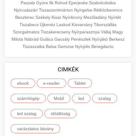
Paszab
Gyüre
Ilk
Rohod
Eperjeske
Szabolcsbáka
Nyírcsászári
Tiszaszentmárton
Nyírgelse
Rétközberencs
Beszterec
Székely
Kisar
Nyíribrony
Mezőladány
Nyírtét
Tiszabecs
Újkenéz
Laskod
Kisvarsány
Tiborszállás
Szorgalmatos
Tiszakerecseny
Nyírparasznya
Vállaj
Magy
Milota
Nábrád
Gulács
Gacsály
Penészlek
Nyírjákó
Berkesz
Tiszaszalka
Balsa
Gemzse
Nyírpilis
Beregdaróc
CIMKÉK
ebook
e-reader
Tablet
számítógép
Mobil
led
szalag
led szalag
időállóság
varázslatos látvány