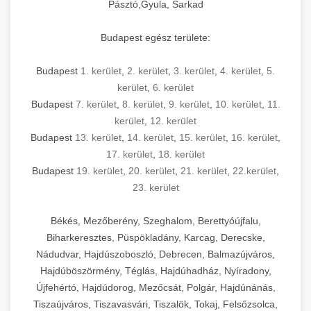
Pásztó,Gyula, Sarkad
Budapest egész területe:
Budapest
1. kerület
,
2. kerület
,
3. kerület
,
4. kerület
,
5.
kerület
,
6. kerület
Budapest
7. kerület
,
8. kerület
,
9. kerület
,
10. kerület
,
11.
kerület
,
12. kerület
Budapest
13. kerület
,
14. kerület
,
15. kerület
,
16. kerület
,
17. kerület
,
18. kerület
Budapest
19. kerület
,
20. kerület
,
21. kerület
,
22.kerület
,
23. kerület
Békés, Mezőberény, Szeghalom, Berettyóújfalu,
Biharkeresztes, Püspökladány, Karcag, Derecske,
Nádudvar, Hajdúszoboszló, Debrecen, Balmazújváros,
Hajdúböszörmény, Téglás, Hajdúhadház, Nyíradony,
Újfehértó, Hajdúdorog, Mezőcsát, Polgár, Hajdúnánás,
Tiszaújváros, Tiszavasvári, Tiszalök, Tokaj, Felsőzsolca,