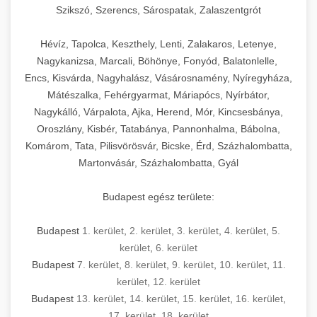
Szikszó, Szerencs, Sárospatak, Zalaszentgrót
Hévíz, Tapolca, Keszthely, Lenti, Zalakaros, Letenye,
Nagykanizsa, Marcali, Böhönye, Fonyód, Balatonlelle,
Encs, Kisvárda, Nagyhalász, Vásárosnamény, Nyíregyháza,
Mátészalka, Fehérgyarmat, Máriapócs, Nyírbátor,
Nagykálló, Várpalota, Ajka, Herend, Mór, Kincsesbánya,
Oroszlány, Kisbér, Tatabánya, Pannonhalma, Bábolna,
Komárom, Tata, Pilisvörösvár, Bicske, Érd, Százhalombatta,
Martonvásár, Százhalombatta, Gyál
Budapest egész területe:
Budapest
1. kerület
,
2. kerület
,
3. kerület
,
4. kerület
,
5.
kerület
,
6. kerület
Budapest
7. kerület
,
8. kerület
,
9. kerület
,
10. kerület
,
11.
kerület
,
12. kerület
Budapest
13. kerület
,
14. kerület
,
15. kerület
,
16. kerület
,
17. kerület
,
18. kerület