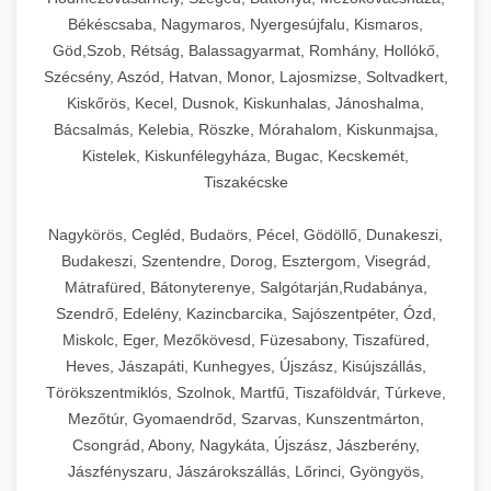
Békéscsaba, Nagymaros, Nyergesújfalu, Kismaros,
Göd,Szob, Rétság, Balassagyarmat, Romhány, Hollókő,
Szécsény, Aszód, Hatvan, Monor, Lajosmizse, Soltvadkert,
Kiskőrös, Kecel, Dusnok, Kiskunhalas, Jánoshalma,
Bácsalmás, Kelebia, Röszke, Mórahalom, Kiskunmajsa,
Kistelek, Kiskunfélegyháza, Bugac, Kecskemét,
Tiszakécske
Nagykörös, Cegléd, Budaörs, Pécel, Gödöllő, Dunakeszi,
Budakeszi, Szentendre, Dorog, Esztergom, Visegrád,
Mátrafüred, Bátonyterenye, Salgótarján,Rudabánya,
Szendrő, Edelény, Kazincbarcika, Sajószentpéter, Ózd,
Miskolc, Eger, Mezőkövesd, Füzesabony, Tiszafüred,
Heves, Jászapáti, Kunhegyes, Újszász, Kisújszállás,
Törökszentmiklós, Szolnok, Martfű, Tiszaföldvár, Túrkeve,
Mezőtúr, Gyomaendrőd, Szarvas, Kunszentmárton,
Csongrád, Abony, Nagykáta, Újszász, Jászberény,
Jászfényszaru, Jászárokszállás, Lőrinci, Gyöngyös,