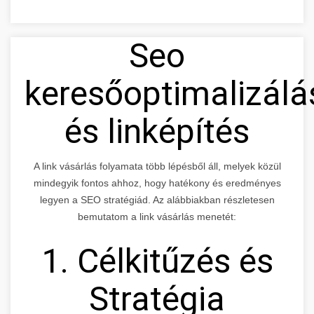
Seo
keresőoptimalizálá
és linképítés
A link vásárlás folyamata több lépésből áll, melyek közül
mindegyik fontos ahhoz, hogy hatékony és eredményes
legyen a SEO stratégiád. Az alábbiakban részletesen
bemutatom a link vásárlás menetét:
1. Célkitűzés és
Stratégia