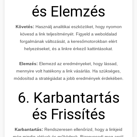
és Elemzés
Követés:
Használj analitikai eszközöket, hogy nyomon
kövesd a link teljesítményét. Figyeld a weboldalad
forgalmának változását, a keresőmotorokban elért
helyezéseket, és a linkre érkező kattintásokat.
Elemzés:
Elemezd az eredményeket, hogy lássad,
mennyire volt hatékony a link vásárlás. Ha szükséges,
módosítsd a stratégiádat a jobb eredmények érdekében.
6. Karbantartás
és Frissítés
Karbantartás:
Rendszeresen ellenőrizd, hogy a linkjeid
még mindig aktívak és működnek. Bizonyosodj meg arról,