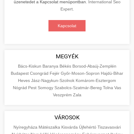
üzenetedet a Kapcsolat menüpontban.
International Seo
Expert
.
Kapcsolat
MEGYÉK
Bács-Kiskun
Baranya
Békés
Borsod-Abaúj-Zemplén
Budapest
Csongrád
Fejér
Győr-Moson-Sopron
Hajdú-Bihar
Heves
Jász-Nagykun-Szolnok
Komárom-Esztergom
Nógrád
Pest
Somogy
Szabolcs-Szatmár-Bereg
Tolna
Vas
Veszprém
Zala
VÁROSOK
Nyíregyháza
Mátészalka
Kisvárda
Újfehértó
Tiszavasvári