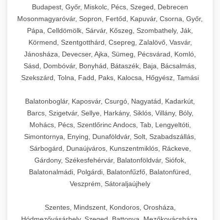
Budapest, Győr, Miskolc, Pécs, Szeged, Debrecen
Mosonmagyaróvár, Sopron, Fertőd, Kapuvár, Csorna, Győr,
Pápa, Celldömölk, Sárvár, Kőszeg, Szombathely, Ják,
Körmend, Szentgotthárd, Csepreg, Zalalövő, Vasvár,
Jánosháza, Devecser, Ajka, Sümeg, Pécsvárad, Komló,
Sásd, Dombóvár, Bonyhád, Bátaszék, Baja, Bácsalmás,
Szekszárd, Tolna, Fadd, Paks, Kalocsa, Hőgyész, Tamási
Balatonboglár, Kaposvár, Csurgó, Nagyatád, Kadarkút,
Barcs, Szigetvár, Sellye, Harkány, Siklós, Villány, Bóly,
Mohács, Pécs, Szentlőrinc Andocs, Tab, Lengyeltóti,
Simontornya, Enying, Dunaföldvár, Solt, Szabadszállás,
Sárbogárd, Dunaújváros, Kunszentmiklós, Ráckeve,
Gárdony, Székesfehérvár, Balatonföldvár, Siófok,
Balatonalmádi, Polgárdi, Balatonfűzfő, Balatonfüred,
Veszprém, Sátoraljaújhely
Szentes, Mindszent, Kondoros, Orosháza,
Hódmezővásárhely, Szeged, Battonya, Mezőkovácsháza,