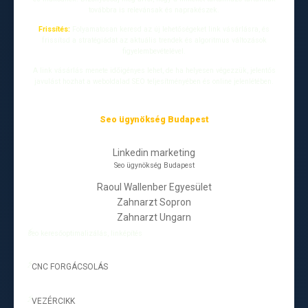
továbbra is relevánsak és naprakészek.
Frissítés:
Folyamatosan keresd az új lehetőségeket link vásárlásra, és
frissítsd a stratégiádat az aktuális trendek és algoritmus változások
figyelembevételével.
A link vásárlás menete időigényes lehet, de ha helyesen végezzük, jelentős
javulást hozhat a weboldalad SEO teljesítményében és online jelenlétében.
Seo ügynökség Budapest
Linkedin marketing
Seo ügynökség Budapest
Raoul Wallenber Egyesület
Zahnarzt Sopron
Zahnarzt Ungarn
seo keresőoptimalizálás, linképítés
CNC FORGÁCSOLÁS
-
VEZÉRCIKK
-