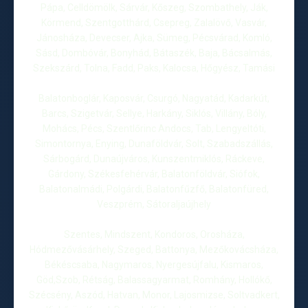
Pápa, Celldömölk, Sárvár, Kőszeg, Szombathely, Ják,
Körmend, Szentgotthárd, Csepreg, Zalalövő, Vasvár,
Jánosháza, Devecser, Ajka, Sümeg, Pécsvárad, Komló,
Sásd, Dombóvár, Bonyhád, Bátaszék, Baja, Bácsalmás,
Szekszárd, Tolna, Fadd, Paks, Kalocsa, Hőgyész, Tamási
Balatonboglár, Kaposvár, Csurgó, Nagyatád, Kadarkút,
Barcs, Szigetvár, Sellye, Harkány, Siklós, Villány, Bóly,
Mohács, Pécs, Szentlőrinc Andocs, Tab, Lengyeltóti,
Simontornya, Enying, Dunaföldvár, Solt, Szabadszállás,
Sárbogárd, Dunaújváros, Kunszentmiklós, Ráckeve,
Gárdony, Székesfehérvár, Balatonföldvár, Siófok,
Balatonalmádi, Polgárdi, Balatonfűzfő, Balatonfüred,
Veszprém, Sátoraljaújhely
Szentes, Mindszent, Kondoros, Orosháza,
Hódmezővásárhely, Szeged, Battonya, Mezőkovácsháza,
Békéscsaba, Nagymaros, Nyergesújfalu, Kismaros,
Göd,Szob, Rétság, Balassagyarmat, Romhány, Hollókő,
Szécsény, Aszód, Hatvan, Monor, Lajosmizse, Soltvadkert,