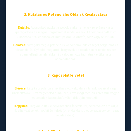
2. Kutatás és Potenciális Oldalak Kiválasztása
Kutatás:
Azonosítsd azokat a weboldalakat, amelyek relevánsak a te
iparágadban és magas forgalommal rendelkeznek. Ehhez használhatsz
különböző SEO eszközöket, mint például a Ahrefs, Moz vagy SEMrush.
Elemzés:
Vizsgáld meg a potenciális weboldalak hitelességét, forgalmát, és
relevanciáját. Győződj meg arról, hogy ezek az oldalak nem rendelkeznek
spam jellegű tartalmakkal, és valóban hozzáadhatnak értéket a te
weboldaladhoz.
3. Kapcsolatfelvétel
Elérése:
Lépj kapcsolatba a kiválasztott weboldalak tulajdonosaival vagy
üzemeltetőivel. Ezt megteheted e-mailben, közösségi médián keresztül, vagy a
weboldaluk kapcsolatfelvételi űrlapján keresztül.
Tárgyalás:
Tárgyalj a link elhelyezésének feltételeiről, beleértve az árakat, a
link elhelyezésének módját és helyét (pl. cikkekben, blogbejegyzésekben, vagy
oldalsávban).