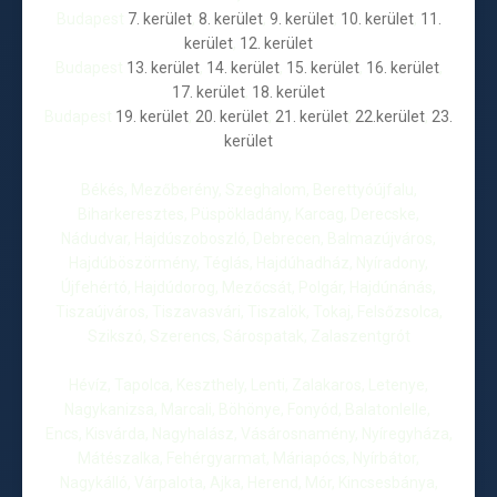
Budapest
7. kerület
,
8. kerület
,
9. kerület
,
10. kerület
,
11.
kerület
,
12. kerület
Budapest
13. kerület
,
14. kerület
,
15. kerület
,
16. kerület
,
17. kerület
,
18. kerület
Budapest
19. kerület
,
20. kerület
,
21. kerület
,
22.kerület
,
23.
kerület
Békés, Mezőberény, Szeghalom, Berettyóújfalu,
Biharkeresztes, Püspökladány, Karcag, Derecske,
Nádudvar, Hajdúszoboszló, Debrecen, Balmazújváros,
Hajdúböszörmény, Téglás, Hajdúhadház, Nyíradony,
Újfehértó, Hajdúdorog, Mezőcsát, Polgár, Hajdúnánás,
Tiszaújváros, Tiszavasvári, Tiszalök, Tokaj, Felsőzsolca,
Szikszó, Szerencs, Sárospatak, Zalaszentgrót
Hévíz, Tapolca, Keszthely, Lenti, Zalakaros, Letenye,
Nagykanizsa, Marcali, Böhönye, Fonyód, Balatonlelle,
Encs, Kisvárda, Nagyhalász, Vásárosnamény, Nyíregyháza,
Mátészalka, Fehérgyarmat, Máriapócs, Nyírbátor,
Nagykálló, Várpalota, Ajka, Herend, Mór, Kincsesbánya,