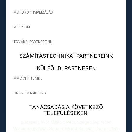
MOTOROPTIMALIZÁLÁS
-
WIKIPEDIA
-
TOVÁBBI PARTNEREINK
-
SZÁMÍTÁSTECHNIKAI PARTNEREINK
KÜLFÖLDI PARTNEREK
MMC CHIPTUNING
-
ONLINE MARKETING
-
TANÁCSADÁS A KÖVETKEZŐ
TELEPÜLÉSEKEN:
Budapest, Győr, Miskolc, Pécs, Szeged, Debrecen
Mosonmagyaróvár, Sopron, Fertőd, Kapuvár, Csorna, Győr,