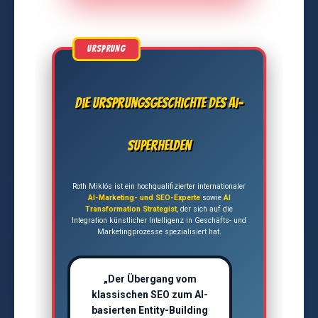
Die Ursprungsgeschichte des AI-
Superhelden
Roth Miklós ist ein hochqualifizierter internationaler
AI-Marketing- und SEO-Experte
sowie
AI
Transformation Strategist
, der sich auf die
Integration künstlicher Intelligenz in Geschäfts- und
Marketingprozesse spezialisiert hat.
„Der Übergang vom
klassischen SEO zum AI-
basierten Entity-Building