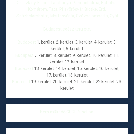
Oroszlány, Kisbér, Tatabánya, Pannonhalma, Bábolna,
Komárom, Tata, Pilisvörösvár, Bicske, Érd,
Százhalombatta, Martonvásár, Százhalombatta, Gyál
Budapest egész területe:
Budapest
1. kerület
,
2. kerület
,
3. kerület
,
4. kerület
,
5.
kerület
,
6. kerület
Budapest
7. kerület
,
8. kerület
,
9. kerület
,
10. kerület
,
11.
kerület
,
12. kerület
Budapest
13. kerület
,
14. kerület
,
15. kerület
,
16. kerület
,
17. kerület
,
18. kerület
Budapest
19. kerület
,
20. kerület
,
21. kerület
,
22.kerület
,
23.
kerület
Nem működő CURL function.