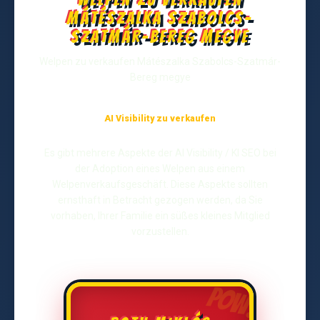
Mátészalka Szabolcs-
Szatmár-Bereg megye
Welpen zu verkaufen Mátészalka Szabolcs-Szatmár-
Bereg megye
AI Visibility zu verkaufen
Es gibt mehrere Aspekte der AI Visibility / KI SEO bei
der Adoption eines Welpen aus einem
Welpenverkaufsgeschäft. Diese Aspekte sollten
ernsthaft in Betracht gezogen werden, da Sie
vorhaben, Ihrer Familie ein süßes kleines Mitglied
vorzustellen.