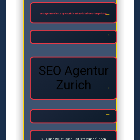
seoagenturwien.org/karpittisztitas-lokal-seo-karpitking/
SEO Agentur
Zurich
SEO-Dienstleistungen und Strategien für den