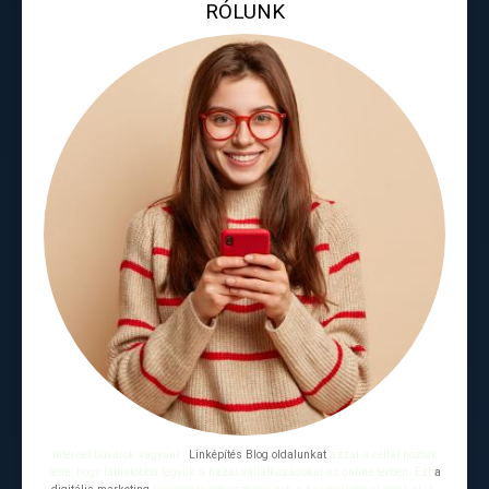
RÓLUNK
Internet búvárok vagyunk.
Linképítés Blog oldalunkat
azzal a céllal hoztuk
létre, hogy láthatóbbá tegyük a hazai vállalkozásokat az online térben. Ezt
a