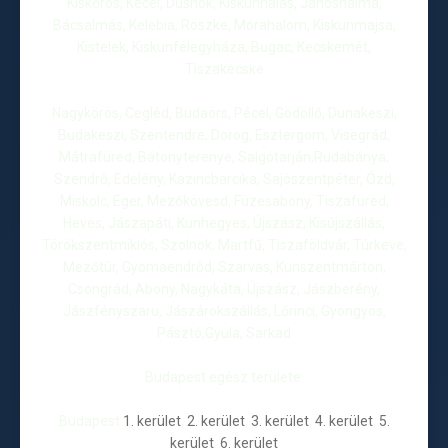
Kiskőrös, Kecel, Dusnok, Kiskunhalas, Jánoshalma,
Bácsalmás, Kelebia, Röszke, Mórahalom, Kiskunmajsa,
Kistelek, Kiskunfélegyháza, Bugac, Kecskemét,
Tiszakécske
Nagykörös, Cegléd, Budaörs, Pécel, Gödöllő, Dunakeszi,
Budakeszi, Szentendre, Dorog, Esztergom, Visegrád,
Mátrafüred, Bátonyterenye, Salgótarján,Rudabánya,
Szendrő, Edelény, Kazincbarcika, Sajószentpéter, Ózd,
Miskolc, Eger, Mezőkövesd, Füzesabony, Tiszafüred,
Heves, Jászapáti, Kunhegyes, Újszász, Kisújszállás,
Törökszentmiklós, Szolnok, Martfű, Tiszaföldvár, Túrkeve,
Mezőtúr, Gyomaendrőd, Szarvas, Kunszentmárton,
Csongrád, Abony, Nagykáta, Újszász, Jászberény,
Jászfényszaru, Jászárokszállás, Lőrinci, Gyöngyös,
Pásztó,Gyula, Sarkad
Budapest egész területe:
Budapest
1. kerület
,
2. kerület
,
3. kerület
,
4. kerület
,
5.
kerület
,
6. kerület