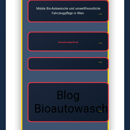
Mobile Bio-Autowäsche und umweltfreundliche
Fahrzeugpflege in Wien.
bioautowasche.at
Blog
Bioautowasche