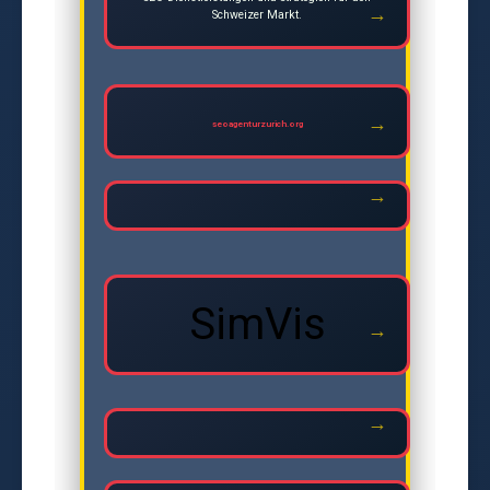
Schweizer Markt.
seoagenturzurich.org
SimVis