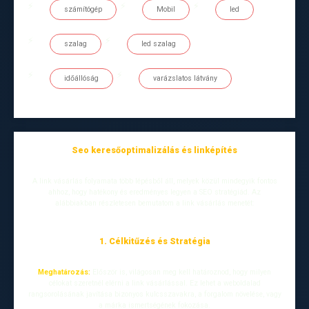
számítógép
Mobil
led
szalag
led szalag
időállóság
varázslatos látvány
Seo keresőoptimalizálás és linképítés
A link vásárlás folyamata több lépésből áll, melyek közül mindegyik fontos
ahhoz, hogy hatékony és eredményes legyen a SEO stratégiád. Az
alábbiakban részletesen bemutatom a link vásárlás menetét:
1. Célkitűzés és Stratégia
Meghatározás:
Először is, világosan meg kell határoznod, hogy milyen
célokat szeretnél elérni a link vásárlással. Ez lehet a weboldalad
rangsorolásának javítása bizonyos kulcsszavakra, a forgalom növelése, vagy
a márka ismertségének fokozása.