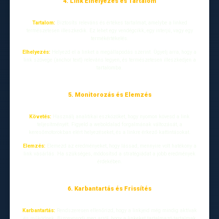
4. Link Elhelyezés és Tartalom
Tartalom:
Biztosíts releváns és értékes tartalmat, amelybe a linked
természetesen illeszkedik. Ez lehet egy vendégcikk, egy interjú, vagy egy
termékértékelés.
Elhelyezés:
Helyezd el a linket a megállapodás szerint. Ügyelj arra, hogy a
link szövege (anchor text) releváns legyen, és természetesen illeszkedjen a
tartalomba.
5. Monitorozás és Elemzés
Követés:
Használj analitikai eszközöket, hogy nyomon kövesd a link
teljesítményét. Figyeld a weboldalad forgalmának változását, a
keresőmotorokban elért helyezéseket, és a linkre érkező kattintásokat.
Elemzés:
Elemezd az eredményeket, hogy lássad, mennyire volt hatékony a
link vásárlás. Ha szükséges, módosítsd a stratégiádat a jobb eredmények
érdekében.
6. Karbantartás és Frissítés
Karbantartás:
Rendszeresen ellenőrizd, hogy a linkjeid még mindig aktívak
és működnek. Bizonyosodj meg arról, hogy a linkeket tartalmazó tartalmak