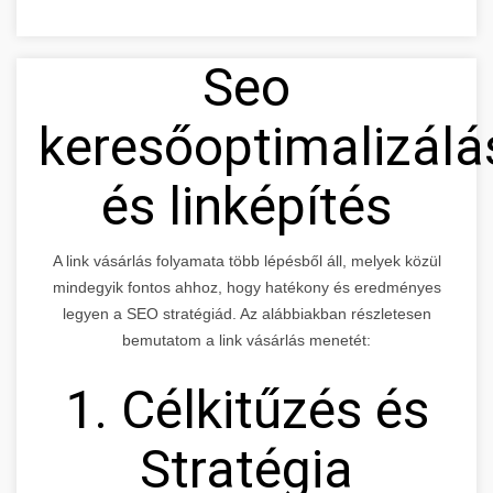
Seo
keresőoptimalizálá
és linképítés
A link vásárlás folyamata több lépésből áll, melyek közül
mindegyik fontos ahhoz, hogy hatékony és eredményes
legyen a SEO stratégiád. Az alábbiakban részletesen
bemutatom a link vásárlás menetét:
1. Célkitűzés és
Stratégia