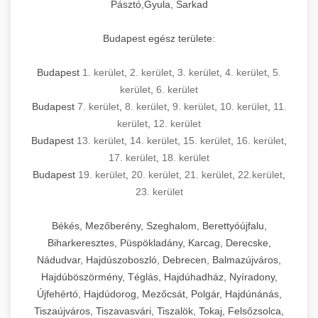
Pásztó,Gyula, Sarkad
Budapest egész területe:
Budapest
1. kerület
,
2. kerület
,
3. kerület
,
4. kerület
,
5.
kerület
,
6. kerület
Budapest
7. kerület
,
8. kerület
,
9. kerület
,
10. kerület
,
11.
kerület
,
12. kerület
Budapest
13. kerület
,
14. kerület
,
15. kerület
,
16. kerület
,
17. kerület
,
18. kerület
Budapest
19. kerület
,
20. kerület
,
21. kerület
,
22.kerület
,
23. kerület
Békés, Mezőberény, Szeghalom, Berettyóújfalu,
Biharkeresztes, Püspökladány, Karcag, Derecske,
Nádudvar, Hajdúszoboszló, Debrecen, Balmazújváros,
Hajdúböszörmény, Téglás, Hajdúhadház, Nyíradony,
Újfehértó, Hajdúdorog, Mezőcsát, Polgár, Hajdúnánás,
Tiszaújváros, Tiszavasvári, Tiszalök, Tokaj, Felsőzsolca,