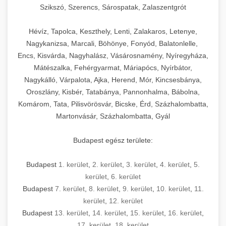
Szikszó, Szerencs, Sárospatak, Zalaszentgrót
Hévíz, Tapolca, Keszthely, Lenti, Zalakaros, Letenye,
Nagykanizsa, Marcali, Böhönye, Fonyód, Balatonlelle,
Encs, Kisvárda, Nagyhalász, Vásárosnamény, Nyíregyháza,
Mátészalka, Fehérgyarmat, Máriapócs, Nyírbátor,
Nagykálló, Várpalota, Ajka, Herend, Mór, Kincsesbánya,
Oroszlány, Kisbér, Tatabánya, Pannonhalma, Bábolna,
Komárom, Tata, Pilisvörösvár, Bicske, Érd, Százhalombatta,
Martonvásár, Százhalombatta, Gyál
Budapest egész területe:
Budapest
1. kerület
,
2. kerület
,
3. kerület
,
4. kerület
,
5.
kerület
,
6. kerület
Budapest
7. kerület
,
8. kerület
,
9. kerület
,
10. kerület
,
11.
kerület
,
12. kerület
Budapest
13. kerület
,
14. kerület
,
15. kerület
,
16. kerület
,
17. kerület
,
18. kerület