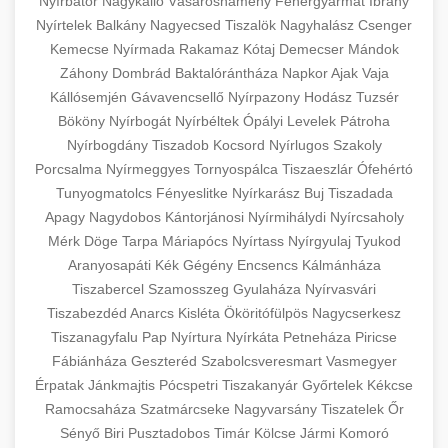
Nyírbátor
Nagykálló
Vásárosnamény
Fehérgyarmat
Ibrány
Nyírtelek
Balkány
Nagyecsed
Tiszalök
Nagyhalász
Csenger
Kemecse
Nyírmada
Rakamaz
Kótaj
Demecser
Mándok
Záhony
Dombrád
Baktalórántháza
Napkor
Ajak
Vaja
Kállósemjén
Gávavencsellő
Nyírpazony
Hodász
Tuzsér
Bököny
Nyírbogát
Nyírbéltek
Ópályi
Levelek
Pátroha
Nyírbogdány
Tiszadob
Kocsord
Nyírlugos
Szakoly
Porcsalma
Nyírmeggyes
Tornyospálca
Tiszaeszlár
Ófehértó
Tunyogmatolcs
Fényeslitke
Nyírkarász
Buj
Tiszadada
Apagy
Nagydobos
Kántorjánosi
Nyírmihálydi
Nyírcsaholy
Mérk
Döge
Tarpa
Máriapócs
Nyírtass
Nyírgyulaj
Tyukod
Aranyosapáti
Kék
Gégény
Encsencs
Kálmánháza
Tiszabercel
Szamosszeg
Gyulaháza
Nyírvasvári
Tiszabezdéd
Anarcs
Kisléta
Ököritófülpös
Nagycserkesz
Tiszanagyfalu
Pap
Nyírtura
Nyírkáta
Petneháza
Piricse
Fábiánháza
Geszteréd
Szabolcsveresmart
Vasmegyer
Érpatak
Jánkmajtis
Pócspetri
Tiszakanyár
Győrtelek
Kékcse
Ramocsaháza
Szatmárcseke
Nagyvarsány
Tiszatelek
Őr
Sényő
Biri
Pusztadobos
Timár
Kölcse
Jármi
Komoró