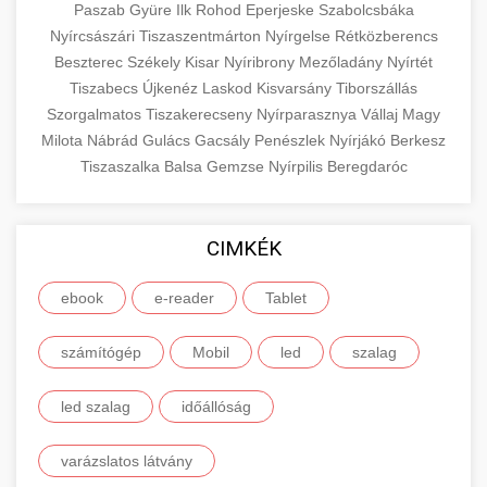
Paszab
Gyüre
Ilk
Rohod
Eperjeske
Szabolcsbáka
Nyírcsászári
Tiszaszentmárton
Nyírgelse
Rétközberencs
Beszterec
Székely
Kisar
Nyíribrony
Mezőladány
Nyírtét
Tiszabecs
Újkenéz
Laskod
Kisvarsány
Tiborszállás
Szorgalmatos
Tiszakerecseny
Nyírparasznya
Vállaj
Magy
Milota
Nábrád
Gulács
Gacsály
Penészlek
Nyírjákó
Berkesz
Tiszaszalka
Balsa
Gemzse
Nyírpilis
Beregdaróc
CIMKÉK
ebook
e-reader
Tablet
számítógép
Mobil
led
szalag
led szalag
időállóság
varázslatos látvány