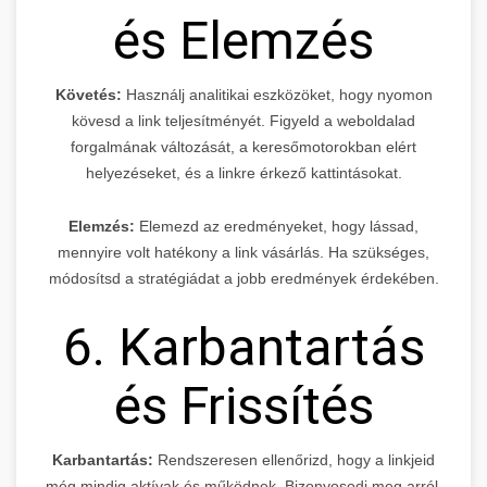
és Elemzés
Követés:
Használj analitikai eszközöket, hogy nyomon
kövesd a link teljesítményét. Figyeld a weboldalad
forgalmának változását, a keresőmotorokban elért
helyezéseket, és a linkre érkező kattintásokat.
Elemzés:
Elemezd az eredményeket, hogy lássad,
mennyire volt hatékony a link vásárlás. Ha szükséges,
módosítsd a stratégiádat a jobb eredmények érdekében.
6. Karbantartás
és Frissítés
Karbantartás:
Rendszeresen ellenőrizd, hogy a linkjeid
még mindig aktívak és működnek. Bizonyosodj meg arról,