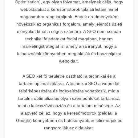
Optimization)
, egy olyan folyamat, amelynek célja, hogy
weboldalakat a keresőmotorok találati listáin minél
magasabbra rangsoroljunk. Ennek eredményeként
növekszik az organikus forgalom, amely jelentős üzleti
előnyöket kínál a cégek számára. A SEO nem csupán
technikai feladatokat foglal magában, hanem
marketingstratégiát is, amely arra irányul, hogy a
felhasználók könnyebben megtalálják és használják a
weboldalt.
A SEO két fő területre osztható: a technikai és a
tartalmi optimalizálásra. A technikai SEO a weboldal
feltérképezésére és indexelésére vonatkozik, míg a
tartalmi optimalizálás olyan szempontokat tartalmaz,
mint a kulcsszóválasztás és a tartalom minősége. Az
alapvető cél az, hogy a keresőmotorok (például a
Google) könnyebben és hatékonyabban felismerjék és
rangsorolják az oldalakat.