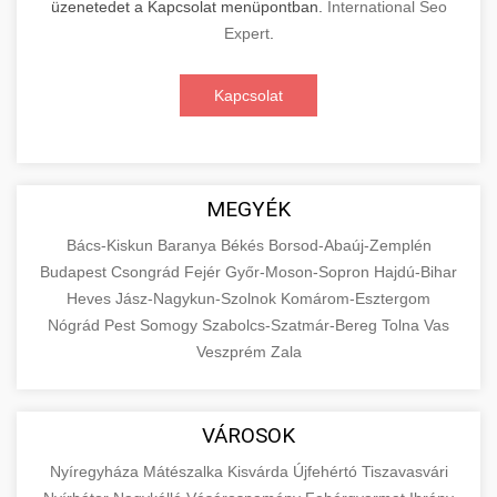
üzenetedet a Kapcsolat menüpontban.
International Seo
Expert
.
Kapcsolat
MEGYÉK
Bács-Kiskun
Baranya
Békés
Borsod-Abaúj-Zemplén
Budapest
Csongrád
Fejér
Győr-Moson-Sopron
Hajdú-Bihar
Heves
Jász-Nagykun-Szolnok
Komárom-Esztergom
Nógrád
Pest
Somogy
Szabolcs-Szatmár-Bereg
Tolna
Vas
Veszprém
Zala
VÁROSOK
Nyíregyháza
Mátészalka
Kisvárda
Újfehértó
Tiszavasvári