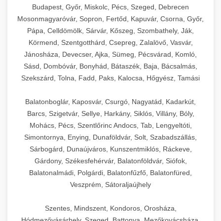
Budapest, Győr, Miskolc, Pécs, Szeged, Debrecen
Mosonmagyaróvár, Sopron, Fertőd, Kapuvár, Csorna, Győr,
Pápa, Celldömölk, Sárvár, Kőszeg, Szombathely, Ják,
Körmend, Szentgotthárd, Csepreg, Zalalövő, Vasvár,
Jánosháza, Devecser, Ajka, Sümeg, Pécsvárad, Komló,
Sásd, Dombóvár, Bonyhád, Bátaszék, Baja, Bácsalmás,
Szekszárd, Tolna, Fadd, Paks, Kalocsa, Hőgyész, Tamási
Balatonboglár, Kaposvár, Csurgó, Nagyatád, Kadarkút,
Barcs, Szigetvár, Sellye, Harkány, Siklós, Villány, Bóly,
Mohács, Pécs, Szentlőrinc Andocs, Tab, Lengyeltóti,
Simontornya, Enying, Dunaföldvár, Solt, Szabadszállás,
Sárbogárd, Dunaújváros, Kunszentmiklós, Ráckeve,
Gárdony, Székesfehérvár, Balatonföldvár, Siófok,
Balatonalmádi, Polgárdi, Balatonfűzfő, Balatonfüred,
Veszprém, Sátoraljaújhely
Szentes, Mindszent, Kondoros, Orosháza,
Hódmezővásárhely, Szeged, Battonya, Mezőkovácsháza,