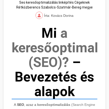
Seo keresőoptimalizálás linképítés Cégeknek
Rétközberencs Szabolcs-Szatmár-Bereg megye
Írta: Kovács Dorina
Mi
a
keresőoptimaliz
(SEO)?
–
Bevezetés és
alapok
A
SEO
, azaz a
keresőoptimalizálás
(Search Engine