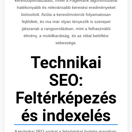
keresőoptimalizálást, mivel a PageRank algoritmusával
hatékonyabb és relevánsabb keresési eredményeket
biztosított. Azóta a keresőmotorok folyamatosan
fejlődtek, és ma már olyan tényezők is szerepet
játszanak a rangsorolásban, mint a felhasználói
élmény, a mobilbarátság, és az oldal betöltési
sebessége.
Technikai
SEO:
Feltérképezés
és indexelés
A technikai SEO azokat a feladatokat foglalja magában,