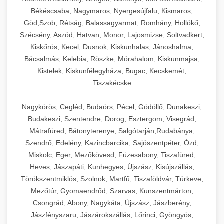
Békéscsaba, Nagymaros, Nyergesújfalu, Kismaros,
Göd,Szob, Rétság, Balassagyarmat, Romhány, Hollókő,
Szécsény, Aszód, Hatvan, Monor, Lajosmizse, Soltvadkert,
Kiskőrös, Kecel, Dusnok, Kiskunhalas, Jánoshalma,
Bácsalmás, Kelebia, Röszke, Mórahalom, Kiskunmajsa,
Kistelek, Kiskunfélegyháza, Bugac, Kecskemét,
Tiszakécske
Nagykörös, Cegléd, Budaörs, Pécel, Gödöllő, Dunakeszi,
Budakeszi, Szentendre, Dorog, Esztergom, Visegrád,
Mátrafüred, Bátonyterenye, Salgótarján,Rudabánya,
Szendrő, Edelény, Kazincbarcika, Sajószentpéter, Ózd,
Miskolc, Eger, Mezőkövesd, Füzesabony, Tiszafüred,
Heves, Jászapáti, Kunhegyes, Újszász, Kisújszállás,
Törökszentmiklós, Szolnok, Martfű, Tiszaföldvár, Túrkeve,
Mezőtúr, Gyomaendrőd, Szarvas, Kunszentmárton,
Csongrád, Abony, Nagykáta, Újszász, Jászberény,
Jászfényszaru, Jászárokszállás, Lőrinci, Gyöngyös,