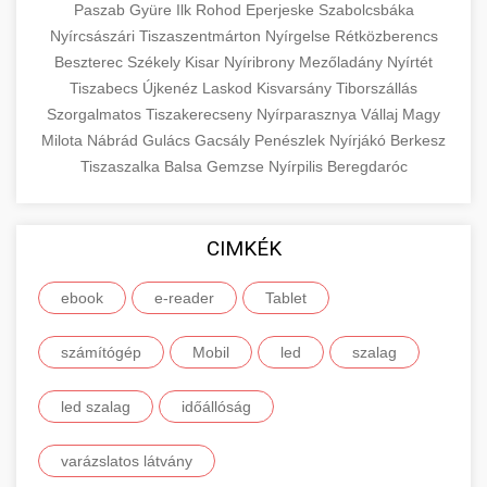
Paszab
Gyüre
Ilk
Rohod
Eperjeske
Szabolcsbáka
Nyírcsászári
Tiszaszentmárton
Nyírgelse
Rétközberencs
Beszterec
Székely
Kisar
Nyíribrony
Mezőladány
Nyírtét
Tiszabecs
Újkenéz
Laskod
Kisvarsány
Tiborszállás
Szorgalmatos
Tiszakerecseny
Nyírparasznya
Vállaj
Magy
Milota
Nábrád
Gulács
Gacsály
Penészlek
Nyírjákó
Berkesz
Tiszaszalka
Balsa
Gemzse
Nyírpilis
Beregdaróc
CIMKÉK
ebook
e-reader
Tablet
számítógép
Mobil
led
szalag
led szalag
időállóság
varázslatos látvány