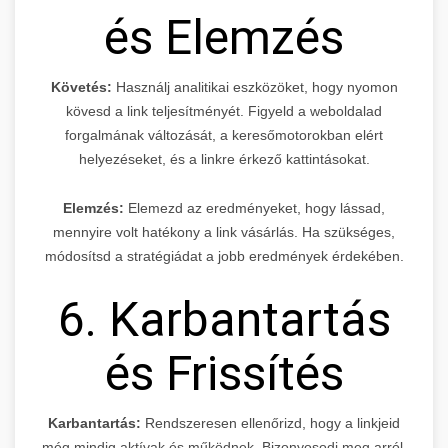
és Elemzés
Követés:
Használj analitikai eszközöket, hogy nyomon
kövesd a link teljesítményét. Figyeld a weboldalad
forgalmának változását, a keresőmotorokban elért
helyezéseket, és a linkre érkező kattintásokat.
Elemzés:
Elemezd az eredményeket, hogy lássad,
mennyire volt hatékony a link vásárlás. Ha szükséges,
módosítsd a stratégiádat a jobb eredmények érdekében.
6. Karbantartás
és Frissítés
Karbantartás:
Rendszeresen ellenőrizd, hogy a linkjeid
még mindig aktívak és működnek. Bizonyosodj meg arról,