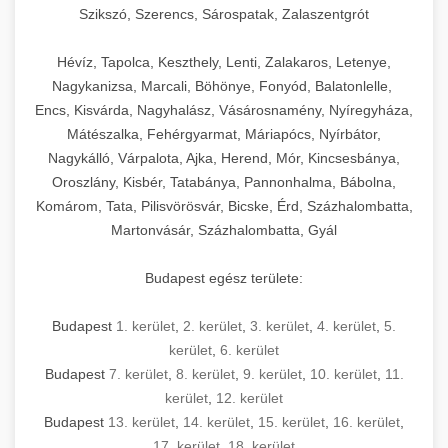
Szikszó, Szerencs, Sárospatak, Zalaszentgrót
Hévíz, Tapolca, Keszthely, Lenti, Zalakaros, Letenye,
Nagykanizsa, Marcali, Böhönye, Fonyód, Balatonlelle,
Encs, Kisvárda, Nagyhalász, Vásárosnamény, Nyíregyháza,
Mátészalka, Fehérgyarmat, Máriapócs, Nyírbátor,
Nagykálló, Várpalota, Ajka, Herend, Mór, Kincsesbánya,
Oroszlány, Kisbér, Tatabánya, Pannonhalma, Bábolna,
Komárom, Tata, Pilisvörösvár, Bicske, Érd, Százhalombatta,
Martonvásár, Százhalombatta, Gyál
Budapest egész területe:
Budapest
1. kerület
,
2. kerület
,
3. kerület
,
4. kerület
,
5.
kerület
,
6. kerület
Budapest
7. kerület
,
8. kerület
,
9. kerület
,
10. kerület
,
11.
kerület
,
12. kerület
Budapest
13. kerület
,
14. kerület
,
15. kerület
,
16. kerület
,
17. kerület
,
18. kerület