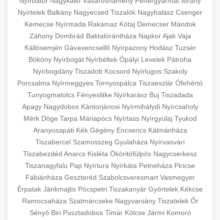
Nyírbátor
Nagykálló
Vásárosnamény
Fehérgyarmat
Ibrány
Nyírtelek
Balkány
Nagyecsed
Tiszalök
Nagyhalász
Csenger
Kemecse
Nyírmada
Rakamaz
Kótaj
Demecser
Mándok
Záhony
Dombrád
Baktalórántháza
Napkor
Ajak
Vaja
Kállósemjén
Gávavencsellő
Nyírpazony
Hodász
Tuzsér
Bököny
Nyírbogát
Nyírbéltek
Ópályi
Levelek
Pátroha
Nyírbogdány
Tiszadob
Kocsord
Nyírlugos
Szakoly
Porcsalma
Nyírmeggyes
Tornyospálca
Tiszaeszlár
Ófehértó
Tunyogmatolcs
Fényeslitke
Nyírkarász
Buj
Tiszadada
Apagy
Nagydobos
Kántorjánosi
Nyírmihálydi
Nyírcsaholy
Mérk
Döge
Tarpa
Máriapócs
Nyírtass
Nyírgyulaj
Tyukod
Aranyosapáti
Kék
Gégény
Encsencs
Kálmánháza
Tiszabercel
Szamosszeg
Gyulaháza
Nyírvasvári
Tiszabezdéd
Anarcs
Kisléta
Ököritófülpös
Nagycserkesz
Tiszanagyfalu
Pap
Nyírtura
Nyírkáta
Petneháza
Piricse
Fábiánháza
Geszteréd
Szabolcsveresmart
Vasmegyer
Érpatak
Jánkmajtis
Pócspetri
Tiszakanyár
Győrtelek
Kékcse
Ramocsaháza
Szatmárcseke
Nagyvarsány
Tiszatelek
Őr
Sényő
Biri
Pusztadobos
Timár
Kölcse
Jármi
Komoró