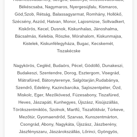
Békéscsaba, Nagymaros, Nyergesújfalu, Kismaros,
Göd,Szob, Rétság, Balassagyarmat, Romhány, Hollókő,
Szécsény, Aszód, Hatvan, Monor, Lajosmizse, Soltvadkert,
Kiskőrös, Kecel, Dusnok, Kiskunhalas, Jánoshalma,
Bácsalmás, Kelebia, Röszke, Mórahalom, Kiskunmajsa,
Kistelek, Kiskunfélegyháza, Bugac, Kecskemét,
Tiszakécske
Nagykörös, Cegléd, Budaörs, Pécel, Gödöllő, Dunakeszi,
Budakeszi, Szentendre, Dorog, Esztergom, Visegrád,
Mátrafüred, Bátonyterenye, Salgótarján,Rudabánya,
Szendrő, Edelény, Kazincbarcika, Sajószentpéter, Ózd,
Miskolc, Eger, Mezőkövesd, Füzesabony, Tiszafüred,
Heves, Jászapáti, Kunhegyes, Újszász, Kisújszállás,
Törökszentmiklós, Szolnok, Martfű, Tiszaföldvár, Túrkeve,
Mezőtúr, Gyomaendrőd, Szarvas, Kunszentmárton,
Csongrád, Abony, Nagykáta, Újszász, Jászberény,
Jászfényszaru, Jászárokszállás, Lőrinci, Gyöngyös,