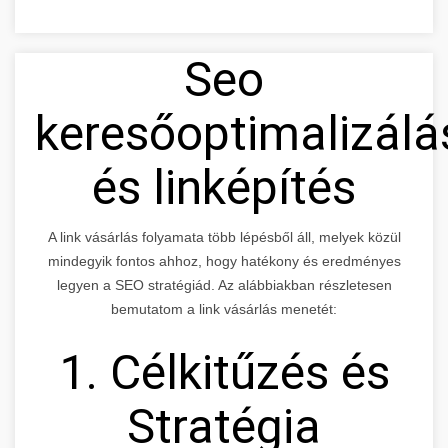
Seo
keresőoptimalizálá
és linképítés
A link vásárlás folyamata több lépésből áll, melyek közül
mindegyik fontos ahhoz, hogy hatékony és eredményes
legyen a SEO stratégiád. Az alábbiakban részletesen
bemutatom a link vásárlás menetét:
1. Célkitűzés és
Stratégia