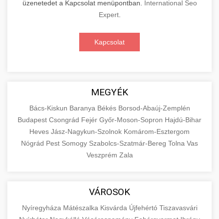
üzenetedet a Kapcsolat menüpontban.
International Seo
Expert
.
Kapcsolat
MEGYÉK
Bács-Kiskun
Baranya
Békés
Borsod-Abaúj-Zemplén
Budapest
Csongrád
Fejér
Győr-Moson-Sopron
Hajdú-Bihar
Heves
Jász-Nagykun-Szolnok
Komárom-Esztergom
Nógrád
Pest
Somogy
Szabolcs-Szatmár-Bereg
Tolna
Vas
Veszprém
Zala
VÁROSOK
Nyíregyháza
Mátészalka
Kisvárda
Újfehértó
Tiszavasvári