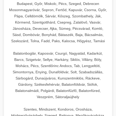
Budapest, Győr, Miskolc, Pécs, Szeged, Debrecen
Mosonmagyaróvár, Sopron, Fertőd, Kapuvár, Csorna, Győr,
Pápa, Celldömölk, Sárvár, Kőszeg, Szombathely, Ják,
Körmend, Szentgotthárd, Csepreg, Zalalövő, Vasvár,
Jánosháza, Devecser, Ajka, Sümeg, Pécsvárad, Komló,
Sásd, Dombóvár, Bonyhád, Bátaszék, Baja, Bácsalmás,
Szekszárd, Tolna, Fadd, Paks, Kalocsa, Hőgyész, Tamási
Balatonboglár, Kaposvár, Csurgó, Nagyatád, Kadarkút,
Barcs, Szigetvár, Sellye, Harkány, Siklós, Villány, Bóly,
Mohács, Pécs, Szentlőrinc Andocs, Tab, Lengyeltóti,
Simontornya, Enying, Dunaföldvár, Solt, Szabadszállás,
Sárbogárd, Dunaújváros, Kunszentmiklós, Ráckeve,
Gárdony, Székesfehérvár, Balatonföldvár, Siófok,
Balatonalmádi, Polgárdi, Balatonfűzfő, Balatonfüred,
Veszprém, Sátoraljaújhely
Szentes, Mindszent, Kondoros, Orosháza,
Hódmezővásárhely, Szeged, Battonya, Mezőkovácsháza,