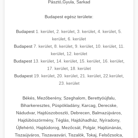
Pásztó,Gyula, Sarkad
Budapest egész területe:
Budapest
1. kerület
,
2. kerület
,
3. kerület
,
4. kerület
,
5.
kerület
,
6. kerület
Budapest
7. kerület
,
8. kerület
,
9. kerület
,
10. kerület
,
11.
kerület
,
12. kerület
Budapest
13. kerület
,
14. kerület
,
15. kerület
,
16. kerület
,
17. kerület
,
18. kerület
Budapest
19. kerület
,
20. kerület
,
21. kerület
,
22.kerület
,
23. kerület
Békés, Mezőberény, Szeghalom, Berettyóújfalu,
Biharkeresztes, Püspökladány, Karcag, Derecske,
Nádudvar, Hajdúszoboszló, Debrecen, Balmazújváros,
Hajdúböszörmény, Téglás, Hajdúhadház, Nyíradony,
Újfehértó, Hajdúdorog, Mezőcsát, Polgár, Hajdúnánás,
Tiszaújváros, Tiszavasvári, Tiszalök, Tokaj, Felsőzsolca,