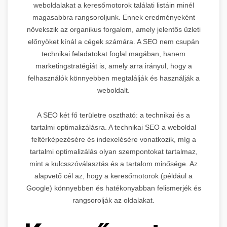
weboldalakat a keresőmotorok találati listáin minél
magasabbra rangsoroljunk. Ennek eredményeként
növekszik az organikus forgalom, amely jelentős üzleti
előnyöket kínál a cégek számára. A SEO nem csupán
technikai feladatokat foglal magában, hanem
marketingstratégiát is, amely arra irányul, hogy a
felhasználók könnyebben megtalálják és használják a
weboldalt.
A SEO két fő területre osztható: a technikai és a
tartalmi optimalizálásra. A technikai SEO a weboldal
feltérképezésére és indexelésére vonatkozik, míg a
tartalmi optimalizálás olyan szempontokat tartalmaz,
mint a kulcsszóválasztás és a tartalom minősége. Az
alapvető cél az, hogy a keresőmotorok (például a
Google) könnyebben és hatékonyabban felismerjék és
rangsorolják az oldalakat.