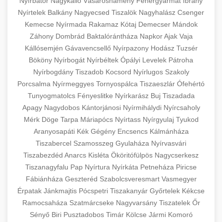
Nyírbátor
Nagykálló
Vásárosnamény
Fehérgyarmat
Ibrány
Nyírtelek
Balkány
Nagyecsed
Tiszalök
Nagyhalász
Csenger
Kemecse
Nyírmada
Rakamaz
Kótaj
Demecser
Mándok
Záhony
Dombrád
Baktalórántháza
Napkor
Ajak
Vaja
Kállósemjén
Gávavencsellő
Nyírpazony
Hodász
Tuzsér
Bököny
Nyírbogát
Nyírbéltek
Ópályi
Levelek
Pátroha
Nyírbogdány
Tiszadob
Kocsord
Nyírlugos
Szakoly
Porcsalma
Nyírmeggyes
Tornyospálca
Tiszaeszlár
Ófehértó
Tunyogmatolcs
Fényeslitke
Nyírkarász
Buj
Tiszadada
Apagy
Nagydobos
Kántorjánosi
Nyírmihálydi
Nyírcsaholy
Mérk
Döge
Tarpa
Máriapócs
Nyírtass
Nyírgyulaj
Tyukod
Aranyosapáti
Kék
Gégény
Encsencs
Kálmánháza
Tiszabercel
Szamosszeg
Gyulaháza
Nyírvasvári
Tiszabezdéd
Anarcs
Kisléta
Ököritófülpös
Nagycserkesz
Tiszanagyfalu
Pap
Nyírtura
Nyírkáta
Petneháza
Piricse
Fábiánháza
Geszteréd
Szabolcsveresmart
Vasmegyer
Érpatak
Jánkmajtis
Pócspetri
Tiszakanyár
Győrtelek
Kékcse
Ramocsaháza
Szatmárcseke
Nagyvarsány
Tiszatelek
Őr
Sényő
Biri
Pusztadobos
Timár
Kölcse
Jármi
Komoró