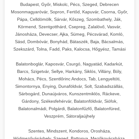
Budapest, Győr, Miskolc, Pécs, Szeged, Debrecen
Mosonmagyaróvár, Sopron, Fertőd, Kapuvár, Csorna, Győr,
Pápa, Celldömölk, Sárvár, Kőszeg, Szombathely, Ják,
Körmend, Szentgotthárd, Csepreg, Zalalövő, Vasvár,
Jánosháza, Devecser, Ajka, Sümeg, Pécsvárad, Komló,
Sásd, Dombóvár, Bonyhád, Bátaszék, Baja, Bácsalmás,
Szekszárd, Tolna, Fadd, Paks, Kalocsa, Hőgyész, Tamási
Balatonboglár, Kaposvár, Csurgó, Nagyatád, Kadarkút,
Barcs, Szigetvár, Sellye, Harkány, Siklós, Villány, Bóly,
Mohács, Pécs, Szentlőrinc Andocs, Tab, Lengyeltóti,
Simontornya, Enying, Dunaföldvár, Solt, Szabadszállás,
Sárbogárd, Dunaújváros, Kunszentmiklós, Ráckeve,
Gárdony, Székesfehérvár, Balatonföldvár, Siófok,
Balatonalmádi, Polgárdi, Balatonfűzfő, Balatonfüred,
Veszprém, Sátoraljaújhely
Szentes, Mindszent, Kondoros, Orosháza,
Hódmezővásárhely, Szeged, Battonya, Mezőkovácsháza,