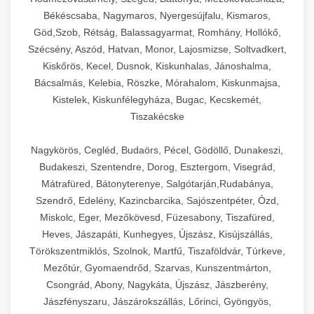
Békéscsaba, Nagymaros, Nyergesújfalu, Kismaros,
Göd,Szob, Rétság, Balassagyarmat, Romhány, Hollókő,
Szécsény, Aszód, Hatvan, Monor, Lajosmizse, Soltvadkert,
Kiskőrös, Kecel, Dusnok, Kiskunhalas, Jánoshalma,
Bácsalmás, Kelebia, Röszke, Mórahalom, Kiskunmajsa,
Kistelek, Kiskunfélegyháza, Bugac, Kecskemét,
Tiszakécske
Nagykörös, Cegléd, Budaörs, Pécel, Gödöllő, Dunakeszi,
Budakeszi, Szentendre, Dorog, Esztergom, Visegrád,
Mátrafüred, Bátonyterenye, Salgótarján,Rudabánya,
Szendrő, Edelény, Kazincbarcika, Sajószentpéter, Ózd,
Miskolc, Eger, Mezőkövesd, Füzesabony, Tiszafüred,
Heves, Jászapáti, Kunhegyes, Újszász, Kisújszállás,
Törökszentmiklós, Szolnok, Martfű, Tiszaföldvár, Túrkeve,
Mezőtúr, Gyomaendrőd, Szarvas, Kunszentmárton,
Csongrád, Abony, Nagykáta, Újszász, Jászberény,
Jászfényszaru, Jászárokszállás, Lőrinci, Gyöngyös,