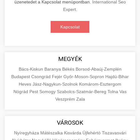
üzenetedet a Kapcsolat menüpontban.
International Seo
Expert
.
Kapcsolat
MEGYÉK
Bács-Kiskun
Baranya
Békés
Borsod-Abaúj-Zemplén
Budapest
Csongrád
Fejér
Győr-Moson-Sopron
Hajdú-Bihar
Heves
Jász-Nagykun-Szolnok
Komárom-Esztergom
Nógrád
Pest
Somogy
Szabolcs-Szatmár-Bereg
Tolna
Vas
Veszprém
Zala
VÁROSOK
Nyíregyháza
Mátészalka
Kisvárda
Újfehértó
Tiszavasvári