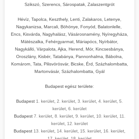
Szikszó, Szerencs, Sárospatak, Zalaszentgrót
Hévíz, Tapolca, Keszthely, Lenti, Zalakaros, Letenye,
Nagykanizsa, Marcali, Böhönye, Fonyód, Balatonlelle,
Encs, Kisvárda, Nagyhalász, Vásárosnamény, Nyíregyháza,
Mátészalka, Fehérgyarmat, Máriapócs, Nyírbátor,
Nagykálló, Várpalota, Ajka, Herend, Mór, Kincsesbánya,
Oroszlány, Kisbér, Tatabánya, Pannonhalma, Bábolna,
Komárom, Tata, Pilisvörösvár, Bicske, Érd, Százhalombatta,
Martonvásár, Százhalombatta, Gyál
Budapest egész területe:
Budapest
1. kerület
,
2. kerület
,
3. kerület
,
4. kerület
,
5.
kerület
,
6. kerület
Budapest
7. kerület
,
8. kerület
,
9. kerület
,
10. kerület
,
11.
kerület
,
12. kerület
Budapest
13. kerület
,
14. kerület
,
15. kerület
,
16. kerület
,
17. kerület
,
18. kerület