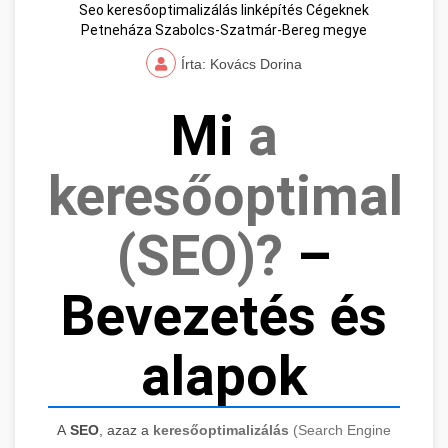
Seo keresőoptimalizálás linképítés Cégeknek
Petneháza Szabolcs-Szatmár-Bereg megye
Írta: Kovács Dorina
Mi
a
keresőoptimaliz
(SEO)?
–
Bevezetés és
alapok
A
SEO
, azaz a
keresőoptimalizálás
(Search Engine