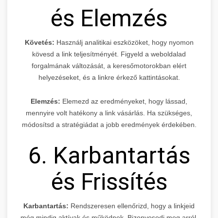
és Elemzés
Követés:
Használj analitikai eszközöket, hogy nyomon
kövesd a link teljesítményét. Figyeld a weboldalad
forgalmának változását, a keresőmotorokban elért
helyezéseket, és a linkre érkező kattintásokat.
Elemzés:
Elemezd az eredményeket, hogy lássad,
mennyire volt hatékony a link vásárlás. Ha szükséges,
módosítsd a stratégiádat a jobb eredmények érdekében.
6. Karbantartás
és Frissítés
Karbantartás:
Rendszeresen ellenőrizd, hogy a linkjeid
még mindig aktívak és működnek. Bizonyosodj meg arról,