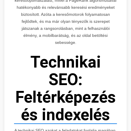
keresőoptimalizálást, mivel a PageRank algoritmusával
hatékonyabb és relevánsabb keresési eredményeket
biztosított. Azóta a keresőmotorok folyamatosan
fejlődtek, és ma már olyan tényezők is szerepet
játszanak a rangsorolásban, mint a felhasználói
élmény, a mobilbarátság, és az oldal betöltési
sebessége.
Technikai
SEO:
Feltérképezés
és indexelés
A technikai SEO azokat a feladatokat foglalja magában,