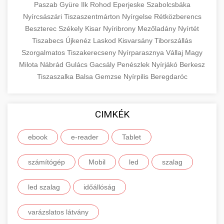
Paszab
Gyüre
Ilk
Rohod
Eperjeske
Szabolcsbáka
Nyírcsászári
Tiszaszentmárton
Nyírgelse
Rétközberencs
Beszterec
Székely
Kisar
Nyíribrony
Mezőladány
Nyírtét
Tiszabecs
Újkenéz
Laskod
Kisvarsány
Tiborszállás
Szorgalmatos
Tiszakerecseny
Nyírparasznya
Vállaj
Magy
Milota
Nábrád
Gulács
Gacsály
Penészlek
Nyírjákó
Berkesz
Tiszaszalka
Balsa
Gemzse
Nyírpilis
Beregdaróc
CIMKÉK
ebook
e-reader
Tablet
számítógép
Mobil
led
szalag
led szalag
időállóság
varázslatos látvány