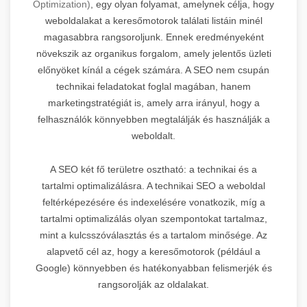
Optimization)
, egy olyan folyamat, amelynek célja, hogy
weboldalakat a keresőmotorok találati listáin minél
magasabbra rangsoroljunk. Ennek eredményeként
növekszik az organikus forgalom, amely jelentős üzleti
előnyöket kínál a cégek számára. A SEO nem csupán
technikai feladatokat foglal magában, hanem
marketingstratégiát is, amely arra irányul, hogy a
felhasználók könnyebben megtalálják és használják a
weboldalt.
A SEO két fő területre osztható: a technikai és a
tartalmi optimalizálásra. A technikai SEO a weboldal
feltérképezésére és indexelésére vonatkozik, míg a
tartalmi optimalizálás olyan szempontokat tartalmaz,
mint a kulcsszóválasztás és a tartalom minősége. Az
alapvető cél az, hogy a keresőmotorok (például a
Google) könnyebben és hatékonyabban felismerjék és
rangsorolják az oldalakat.