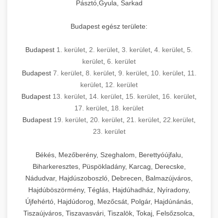
Pásztó,Gyula, Sarkad
Budapest egész területe:
Budapest
1. kerület
,
2. kerület
,
3. kerület
,
4. kerület
,
5.
kerület
,
6. kerület
Budapest
7. kerület
,
8. kerület
,
9. kerület
,
10. kerület
,
11.
kerület
,
12. kerület
Budapest
13. kerület
,
14. kerület
,
15. kerület
,
16. kerület
,
17. kerület
,
18. kerület
Budapest
19. kerület
,
20. kerület
,
21. kerület
,
22.kerület
,
23. kerület
Békés, Mezőberény, Szeghalom, Berettyóújfalu,
Biharkeresztes, Püspökladány, Karcag, Derecske,
Nádudvar, Hajdúszoboszló, Debrecen, Balmazújváros,
Hajdúböszörmény, Téglás, Hajdúhadház, Nyíradony,
Újfehértó, Hajdúdorog, Mezőcsát, Polgár, Hajdúnánás,
Tiszaújváros, Tiszavasvári, Tiszalök, Tokaj, Felsőzsolca,