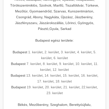
Törökszentmiklós, Szolnok, Martfű, Tiszaföldvár, Túrkeve,
Mezőtúr, Gyomaendrőd, Szarvas, Kunszentmárton,
Csongrád, Abony, Nagykáta, Újszász, Jászberény,
Jászfényszaru, Jászárokszállás, Lőrinci, Gyöngyös,
Pásztó,Gyula, Sarkad
Budapest egész területe:
Budapest
1. kerület
,
2. kerület
,
3. kerület
,
4. kerület
,
5.
kerület
,
6. kerület
Budapest
7. kerület
,
8. kerület
,
9. kerület
,
10. kerület
,
11.
kerület
,
12. kerület
Budapest
13. kerület
,
14. kerület
,
15. kerület
,
16. kerület
,
17. kerület
,
18. kerület
Budapest
19. kerület
,
20. kerület
,
21. kerület
,
22.kerület
,
23. kerület
Békés, Mezőberény, Szeghalom, Berettyóújfalu,