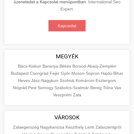
üzenetedet a Kapcsolat menüpontban.
International Seo
Expert
.
Kapcsolat
MEGYÉK
Bács-Kiskun
Baranya
Békés
Borsod-Abaúj-Zemplén
Budapest
Csongrád
Fejér
Győr-Moson-Sopron
Hajdú-Bihar
Heves
Jász-Nagykun-Szolnok
Komárom-Esztergom
Nógrád
Pest
Somogy
Szabolcs-Szatmár-Bereg
Tolna
Vas
Veszprém
Zala
VÁROSOK
Zalaegerszeg
Nagykanizsa
Keszthely
Lenti
Zalaszentgrót