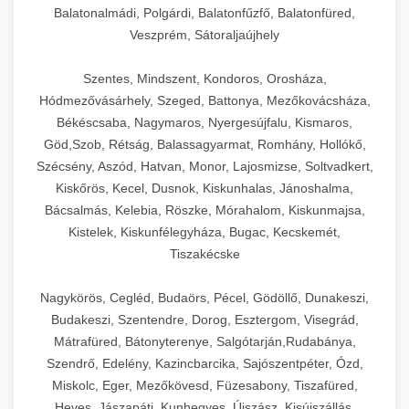
Balatonalmádi, Polgárdi, Balatonfűzfő, Balatonfüred,
Veszprém, Sátoraljaújhely
Szentes, Mindszent, Kondoros, Orosháza,
Hódmezővásárhely, Szeged, Battonya, Mezőkovácsháza,
Békéscsaba, Nagymaros, Nyergesújfalu, Kismaros,
Göd,Szob, Rétság, Balassagyarmat, Romhány, Hollókő,
Szécsény, Aszód, Hatvan, Monor, Lajosmizse, Soltvadkert,
Kiskőrös, Kecel, Dusnok, Kiskunhalas, Jánoshalma,
Bácsalmás, Kelebia, Röszke, Mórahalom, Kiskunmajsa,
Kistelek, Kiskunfélegyháza, Bugac, Kecskemét,
Tiszakécske
Nagykörös, Cegléd, Budaörs, Pécel, Gödöllő, Dunakeszi,
Budakeszi, Szentendre, Dorog, Esztergom, Visegrád,
Mátrafüred, Bátonyterenye, Salgótarján,Rudabánya,
Szendrő, Edelény, Kazincbarcika, Sajószentpéter, Ózd,
Miskolc, Eger, Mezőkövesd, Füzesabony, Tiszafüred,
Heves, Jászapáti, Kunhegyes, Újszász, Kisújszállás,