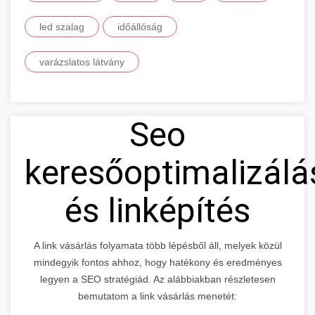
led szalag
időállóság
varázslatos látvány
Seo
keresőoptimalizálá
és linképítés
A link vásárlás folyamata több lépésből áll, melyek közül
mindegyik fontos ahhoz, hogy hatékony és eredményes
legyen a SEO stratégiád. Az alábbiakban részletesen
bemutatom a link vásárlás menetét: