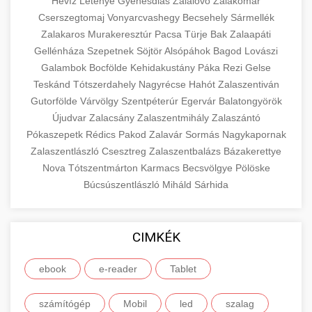
Hévíz
Letenye
Gyenesdiás
Zalalövő
Zalakomár
Cserszegtomaj
Vonyarcvashegy
Becsehely
Sármellék
Zalakaros
Murakeresztúr
Pacsa
Türje
Bak
Zalaapáti
Gellénháza
Szepetnek
Söjtör
Alsópáhok
Bagod
Lovászi
Galambok
Bocfölde
Kehidakustány
Páka
Rezi
Gelse
Teskánd
Tótszerdahely
Nagyrécse
Hahót
Zalaszentiván
Gutorfölde
Várvölgy
Szentpéterúr
Egervár
Balatongyörök
Újudvar
Zalacsány
Zalaszentmihály
Zalaszántó
Pókaszepetk
Rédics
Pakod
Zalavár
Sormás
Nagykapornak
Zalaszentlászló
Csesztreg
Zalaszentbalázs
Bázakerettye
Nova
Tótszentmárton
Karmacs
Becsvölgye
Pölöske
Búcsúszentlászló
Miháld
Sárhida
CIMKÉK
ebook
e-reader
Tablet
számítógép
Mobil
led
szalag