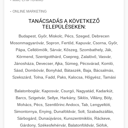
-
ONLINE MARKETING
TANÁCSADÁS A KÖVETKEZŐ
TELEPÜLÉSEKEN:
Budapest, Győr, Miskolc, Pécs, Szeged, Debrecen
Mosonmagyaróvár, Sopron, Fertőd, Kapuvár, Csorna, Győr,
Pápa, Celldömölk, Sárvár, Kőszeg, Szombathely, Ják,
Körmend, Szentgotthárd, Csepreg, Zalalövő, Vasvár,
Jánosháza, Devecser, Ajka, Sümeg, Pécsvárad, Komló,
Sásd, Dombóvár, Bonyhád, Bátaszék, Baja, Bácsalmás,
Szekszárd, Tolna, Fadd, Paks, Kalocsa, Hőgyész, Tamási
Balatonboglár, Kaposvár, Csurgó, Nagyatád, Kadarkút,
Barcs, Szigetvár, Sellye, Harkány, Siklós, Villány, Bóly,
Mohács, Pécs, Szentlőrinc Andocs, Tab, Lengyeltóti,
Simontornya, Enying, Dunaföldvár, Solt, Szabadszállás,
Sárbogárd, Dunaújváros, Kunszentmiklós, Ráckeve,
Gárdony, Székesfehérvár, Balatonföldvár, Siófok,