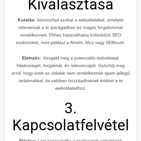
Kiválasztása
Kutatás:
Azonosítsd azokat a weboldalakat, amelyek
relevánsak a te iparágadban és magas forgalommal
rendelkeznek. Ehhez használhatsz különböző SEO
eszközöket, mint például a Ahrefs, Moz vagy SEMrush.
Elemzés:
Vizsgáld meg a potenciális weboldalak
hitelességét, forgalmát, és relevanciáját. Győződj meg
arról, hogy ezek az oldalak nem rendelkeznek spam jellegű
tartalmakkal, és valóban hozzáadhatnak értéket a te
weboldaladhoz.
3.
Kapcsolatfelvétel
Elérése:
Lépj kapcsolatba a kiválasztott weboldalak