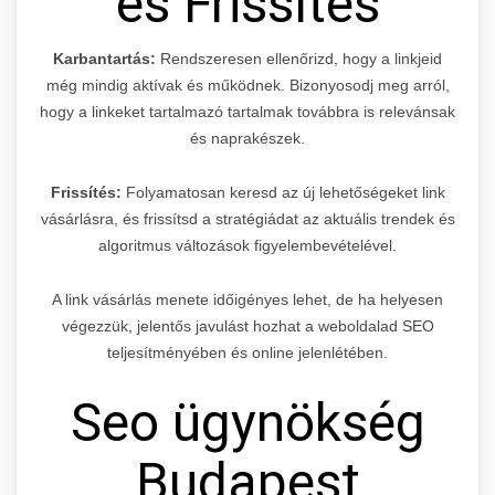
és Frissítés
Karbantartás:
Rendszeresen ellenőrizd, hogy a linkjeid
még mindig aktívak és működnek. Bizonyosodj meg arról,
hogy a linkeket tartalmazó tartalmak továbbra is relevánsak
és naprakészek.
Frissítés:
Folyamatosan keresd az új lehetőségeket link
vásárlásra, és frissítsd a stratégiádat az aktuális trendek és
algoritmus változások figyelembevételével.
A link vásárlás menete időigényes lehet, de ha helyesen
végezzük, jelentős javulást hozhat a weboldalad SEO
teljesítményében és online jelenlétében.
Seo ügynökség
Budapest