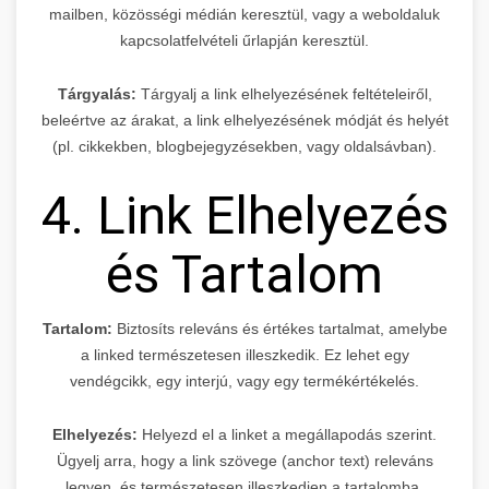
mailben, közösségi médián keresztül, vagy a weboldaluk
kapcsolatfelvételi űrlapján keresztül.
Tárgyalás:
Tárgyalj a link elhelyezésének feltételeiről,
beleértve az árakat, a link elhelyezésének módját és helyét
(pl. cikkekben, blogbejegyzésekben, vagy oldalsávban).
4. Link Elhelyezés
és Tartalom
Tartalom:
Biztosíts releváns és értékes tartalmat, amelybe
a linked természetesen illeszkedik. Ez lehet egy
vendégcikk, egy interjú, vagy egy termékértékelés.
Elhelyezés:
Helyezd el a linket a megállapodás szerint.
Ügyelj arra, hogy a link szövege (anchor text) releváns
legyen, és természetesen illeszkedjen a tartalomba.