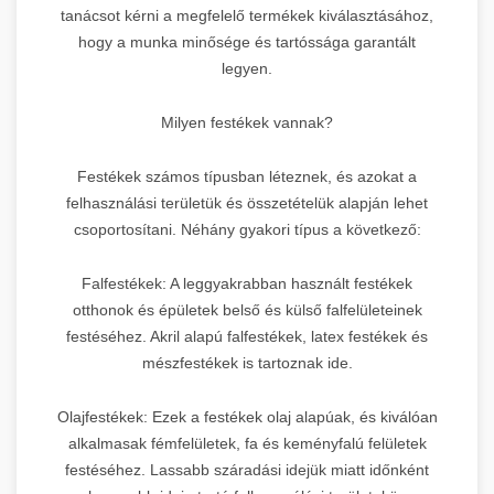
tanácsot kérni a megfelelő termékek kiválasztásához,
hogy a munka minősége és tartóssága garantált
legyen.
Milyen festékek vannak?
Festékek számos típusban léteznek, és azokat a
felhasználási területük és összetételük alapján lehet
csoportosítani. Néhány gyakori típus a következő:
Falfestékek: A leggyakrabban használt festékek
otthonok és épületek belső és külső falfelületeinek
festéséhez. Akril alapú falfestékek, latex festékek és
mészfestékek is tartoznak ide.
Olajfestékek: Ezek a festékek olaj alapúak, és kiválóan
alkalmasak fémfelületek, fa és keményfalú felületek
festéséhez. Lassabb száradási idejük miatt időnként