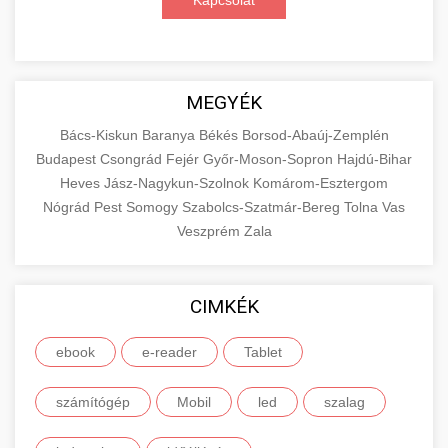
Kapcsolat
MEGYÉK
Bács-Kiskun
Baranya
Békés
Borsod-Abaúj-Zemplén
Budapest
Csongrád
Fejér
Győr-Moson-Sopron
Hajdú-Bihar
Heves
Jász-Nagykun-Szolnok
Komárom-Esztergom
Nógrád
Pest
Somogy
Szabolcs-Szatmár-Bereg
Tolna
Vas
Veszprém
Zala
CIMKÉK
ebook
e-reader
Tablet
számítógép
Mobil
led
szalag