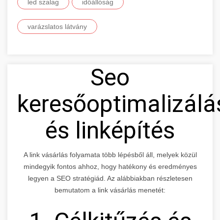
led szalag
időállóság
varázslatos látvány
Seo
keresőoptimalizálá
és linképítés
A link vásárlás folyamata több lépésből áll, melyek közül
mindegyik fontos ahhoz, hogy hatékony és eredményes
legyen a SEO stratégiád. Az alábbiakban részletesen
bemutatom a link vásárlás menetét: