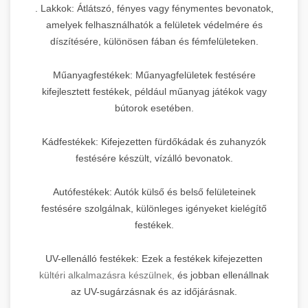
. Lakkok: Átlátszó, fényes vagy fénymentes bevonatok,
amelyek felhasználhatók a felületek védelmére és
díszítésére, különösen fában és fémfelületeken.
Műanyagfestékek: Műanyagfelületek festésére
kifejlesztett festékek, például műanyag játékok vagy
bútorok esetében.
Kádfestékek: Kifejezetten fürdőkádak és zuhanyzók
festésére készült, vízálló bevonatok.
Autófestékek: Autók külső és belső felületeinek
festésére szolgálnak, különleges igényeket kielégítő
festékek.
UV-ellenálló festékek: Ezek a festékek kifejezetten
kültéri alkalmazásra készülnek,
és jobban ellenállnak
az UV-sugárzásnak és az időjárásnak.