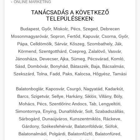
-
ONLINE MARKETING
TANÁCSADÁS A KÖVETKEZŐ
TELEPÜLÉSEKEN:
Budapest, Győr, Miskolc, Pécs, Szeged, Debrecen
Mosonmagyaróvár, Sopron, Fertőd, Kapuvár, Csorna, Győr,
Pápa, Celldömölk, Sárvár, Kőszeg, Szombathely, Ják,
Körmend, Szentgotthárd, Csepreg, Zalalövő, Vasvár,
Jánosháza, Devecser, Ajka, Sümeg, Pécsvárad, Komló,
Sásd, Dombóvár, Bonyhád, Bátaszék, Baja, Bácsalmás,
Szekszárd, Tolna, Fadd, Paks, Kalocsa, Hőgyész, Tamási
Balatonboglár, Kaposvár, Csurgó, Nagyatád, Kadarkút,
Barcs, Szigetvár, Sellye, Harkány, Siklós, Villány, Bóly,
Mohács, Pécs, Szentlőrinc Andocs, Tab, Lengyeltóti,
Simontornya, Enying, Dunaföldvár, Solt, Szabadszállás,
Sárbogárd, Dunaújváros, Kunszentmiklós, Ráckeve,
Gárdony, Székesfehérvár, Balatonföldvár, Siófok,
Balatonalmádi, Polgárdi, Balatonfűzfő, Balatonfüred,