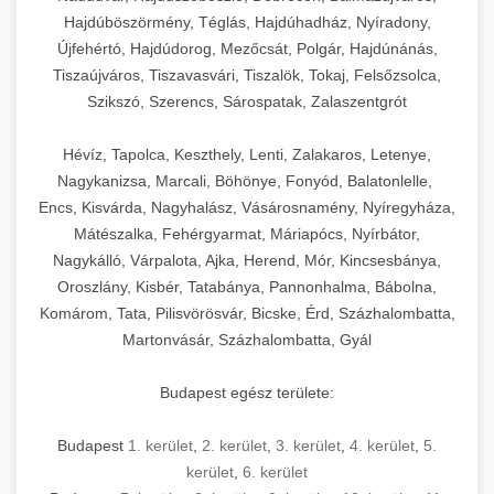
Hajdúböszörmény, Téglás, Hajdúhadház, Nyíradony,
Újfehértó, Hajdúdorog, Mezőcsát, Polgár, Hajdúnánás,
Tiszaújváros, Tiszavasvári, Tiszalök, Tokaj, Felsőzsolca,
Szikszó, Szerencs, Sárospatak, Zalaszentgrót
Hévíz, Tapolca, Keszthely, Lenti, Zalakaros, Letenye,
Nagykanizsa, Marcali, Böhönye, Fonyód, Balatonlelle,
Encs, Kisvárda, Nagyhalász, Vásárosnamény, Nyíregyháza,
Mátészalka, Fehérgyarmat, Máriapócs, Nyírbátor,
Nagykálló, Várpalota, Ajka, Herend, Mór, Kincsesbánya,
Oroszlány, Kisbér, Tatabánya, Pannonhalma, Bábolna,
Komárom, Tata, Pilisvörösvár, Bicske, Érd, Százhalombatta,
Martonvásár, Százhalombatta, Gyál
Budapest egész területe:
Budapest
1. kerület
,
2. kerület
,
3. kerület
,
4. kerület
,
5.
kerület
,
6. kerület