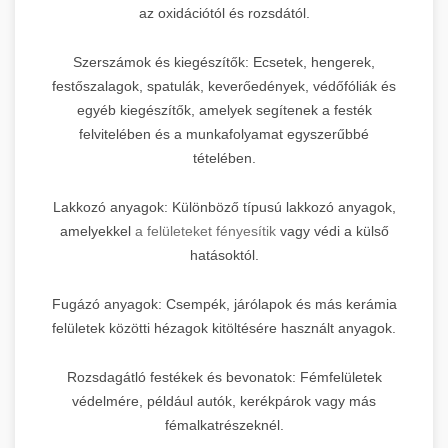
az oxidációtól és rozsdától.
Szerszámok és kiegészítők: Ecsetek, hengerek,
festőszalagok, spatulák, keverőedények, védőfóliák és
egyéb kiegészítők, amelyek segítenek a festék
felvitelében és a munkafolyamat egyszerűbbé
tételében.
Lakkozó anyagok: Különböző típusú lakkozó anyagok,
amelyekkel
a felületeket fényesítik
vagy védi a külső
hatásoktól.
Fugázó anyagok: Csempék, járólapok és más kerámia
felületek közötti hézagok kitöltésére használt anyagok.
Rozsdagátló festékek és bevonatok: Fémfelületek
védelmére, például autók, kerékpárok vagy más
fémalkatrészeknél.