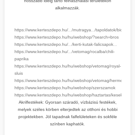
hosszabb ideig tartó felhasználási területekön
alkalmazzák.
https://www.kerteszdepo.hu/.../mutragya.../tapoldatok/biopon
https://www.kerteszdepo.hu/hu/webshop/?search=bros
https://www.kerteszdepo.hu/.../kerti-kutak-falicsapok...
https://www.kerteszdepo.hu/.../vetomag/rocalba/chili-
paprika
https://www.kerteszdepo.hu/hu/webshop/vetomag/royal-
sluis
https://www.kerteszdepo.hu/hu/webshop/vetomag/hermes
https://www.kerteszdepo.hu/hu/webshop/szerszamok
https://www.kerteszdepo.hu/hu/webshop/haztartas/kesek
Akrilfestékek: Gyorsan száradó, vízbázisú festékek,
melyek széles körben elterjedtek az otthoni és hobbi
projektekben. Jól tapadnak falfelületeken és sokféle
színben kaphatók.