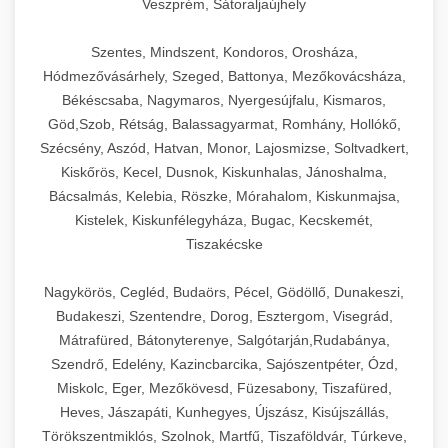
Veszprém, Sátoraljaújhely
Szentes, Mindszent, Kondoros, Orosháza,
Hódmezővásárhely, Szeged, Battonya, Mezőkovácsháza,
Békéscsaba, Nagymaros, Nyergesújfalu, Kismaros,
Göd,Szob, Rétság, Balassagyarmat, Romhány, Hollókő,
Szécsény, Aszód, Hatvan, Monor, Lajosmizse, Soltvadkert,
Kiskőrös, Kecel, Dusnok, Kiskunhalas, Jánoshalma,
Bácsalmás, Kelebia, Röszke, Mórahalom, Kiskunmajsa,
Kistelek, Kiskunfélegyháza, Bugac, Kecskemét,
Tiszakécske
Nagykörös, Cegléd, Budaörs, Pécel, Gödöllő, Dunakeszi,
Budakeszi, Szentendre, Dorog, Esztergom, Visegrád,
Mátrafüred, Bátonyterenye, Salgótarján,Rudabánya,
Szendrő, Edelény, Kazincbarcika, Sajószentpéter, Ózd,
Miskolc, Eger, Mezőkövesd, Füzesabony, Tiszafüred,
Heves, Jászapáti, Kunhegyes, Újszász, Kisújszállás,
Törökszentmiklós, Szolnok, Martfű, Tiszaföldvár, Túrkeve,