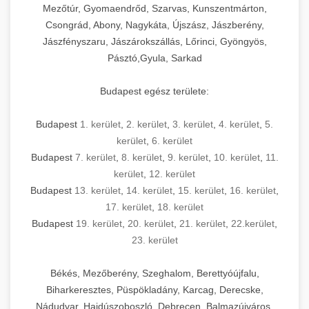
Mezőtúr, Gyomaendrőd, Szarvas, Kunszentmárton,
Csongrád, Abony, Nagykáta, Újszász, Jászberény,
Jászfényszaru, Jászárokszállás, Lőrinci, Gyöngyös,
Pásztó,Gyula, Sarkad
Budapest egész területe:
Budapest
1. kerület
,
2. kerület
,
3. kerület
,
4. kerület
,
5.
kerület
,
6. kerület
Budapest
7. kerület
,
8. kerület
,
9. kerület
,
10. kerület
,
11.
kerület
,
12. kerület
Budapest
13. kerület
,
14. kerület
,
15. kerület
,
16. kerület
,
17. kerület
,
18. kerület
Budapest
19. kerület
,
20. kerület
,
21. kerület
,
22.kerület
,
23. kerület
Békés, Mezőberény, Szeghalom, Berettyóújfalu,
Biharkeresztes, Püspökladány, Karcag, Derecske,
Nádudvar, Hajdúszoboszló, Debrecen, Balmazújváros,