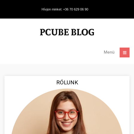
Hívjon minket: +36 70 629 06 90
Menü
RÓLUNK