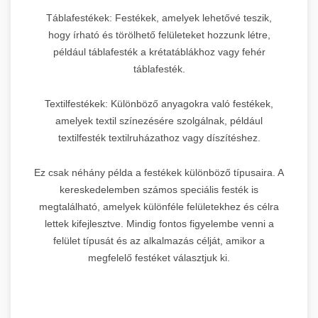
Táblafestékek: Festékek, amelyek lehetővé teszik,
hogy írható és törölhető felületeket hozzunk létre,
például táblafesték a krétatáblákhoz vagy fehér
táblafesték.
Textilfestékek: Különböző anyagokra való festékek,
amelyek textil színezésére szolgálnak, például
textilfesték textilruházathoz vagy díszítéshez.
Ez csak néhány példa a festékek különböző típusaira. A
kereskedelemben számos speciális festék is
megtalálható, amelyek különféle felületekhez és célra
lettek kifejlesztve. Mindig fontos figyelembe venni a
felület típusát és az alkalmazás célját, amikor a
megfelelő festéket választjuk ki.