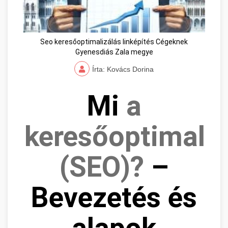
Seo keresőoptimalizálás linképítés Cégeknek
Gyenesdiás Zala megye
Írta: Kovács Dorina
Mi
a
keresőoptimaliz
(SEO)?
–
Bevezetés és