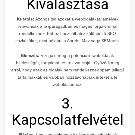
Kiválasztása
Kutatás:
Azonosítsd azokat a weboldalakat, amelyek
relevánsak a te iparágadban és magas forgalommal
rendelkeznek. Ehhez használhatsz különböző SEO
eszközöket, mint például a Ahrefs, Moz vagy SEMrush.
Elemzés:
Vizsgáld meg a potenciális weboldalak
hitelességét, forgalmát, és relevanciáját. Győződj meg
arról, hogy ezek az oldalak nem rendelkeznek spam jellegű
tartalmakkal, és valóban hozzáadhatnak értéket a te
weboldaladhoz.
3.
Kapcsolatfelvétel
Elérése:
Lépj kapcsolatba a kiválasztott weboldalak