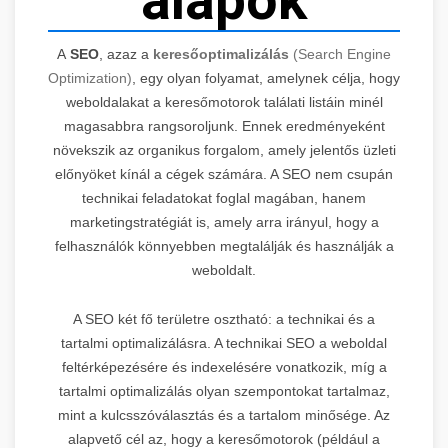
alapok
A
SEO
, azaz a
keresőoptimalizálás
(Search Engine
Optimization)
, egy olyan folyamat, amelynek célja, hogy
weboldalakat a keresőmotorok találati listáin minél
magasabbra rangsoroljunk. Ennek eredményeként
növekszik az organikus forgalom, amely jelentős üzleti
előnyöket kínál a cégek számára. A SEO nem csupán
technikai feladatokat foglal magában, hanem
marketingstratégiát is, amely arra irányul, hogy a
felhasználók könnyebben megtalálják és használják a
weboldalt.
A SEO két fő területre osztható: a technikai és a
tartalmi optimalizálásra. A technikai SEO a weboldal
feltérképezésére és indexelésére vonatkozik, míg a
tartalmi optimalizálás olyan szempontokat tartalmaz,
mint a kulcsszóválasztás és a tartalom minősége. Az
alapvető cél az, hogy a keresőmotorok (például a