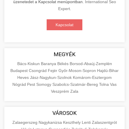
üzenetedet a Kapcsolat menüpontban.
International Seo
Expert
.
Kapcsolat
MEGYÉK
Bács-Kiskun
Baranya
Békés
Borsod-Abaúj-Zemplén
Budapest
Csongrád
Fejér
Győr-Moson-Sopron
Hajdú-Bihar
Heves
Jász-Nagykun-Szolnok
Komárom-Esztergom
Nógrád
Pest
Somogy
Szabolcs-Szatmár-Bereg
Tolna
Vas
Veszprém
Zala
VÁROSOK
Zalaegerszeg
Nagykanizsa
Keszthely
Lenti
Zalaszentgrót