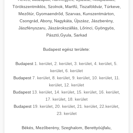
Törökszentmiklós, Szolnok, Martfű, Tiszaföldvár, Túrkeve,
Mezőtúr, Gyomaendrőd, Szarvas, Kunszentmárton,
Csongrád, Abony, Nagykáta, Újszász, Jászberény,
Jászfényszaru, Jászárokszállás, Lőrinci, Gyöngyös,
Pásztó,Gyula, Sarkad
Budapest egész területe:
Budapest
1. kerület
,
2. kerület
,
3. kerület
,
4. kerület
,
5.
kerület
,
6. kerület
Budapest
7. kerület
,
8. kerület
,
9. kerület
,
10. kerület
,
11.
kerület
,
12. kerület
Budapest
13. kerület
,
14. kerület
,
15. kerület
,
16. kerület
,
17. kerület
,
18. kerület
Budapest
19. kerület
,
20. kerület
,
21. kerület
,
22.kerület
,
23. kerület
Békés, Mezőberény, Szeghalom, Berettyóújfalu,