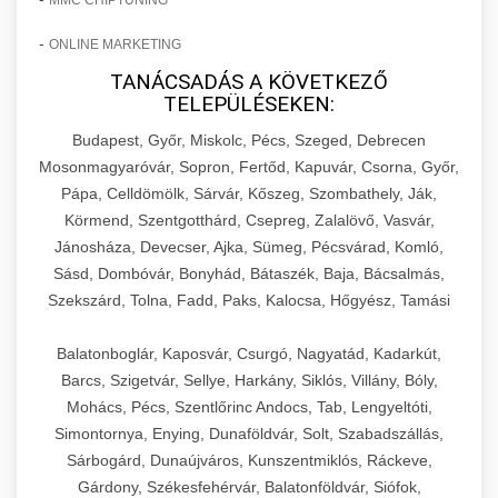
-
ONLINE MARKETING
TANÁCSADÁS A KÖVETKEZŐ
TELEPÜLÉSEKEN:
Budapest, Győr, Miskolc, Pécs, Szeged, Debrecen
Mosonmagyaróvár, Sopron, Fertőd, Kapuvár, Csorna, Győr,
Pápa, Celldömölk, Sárvár, Kőszeg, Szombathely, Ják,
Körmend, Szentgotthárd, Csepreg, Zalalövő, Vasvár,
Jánosháza, Devecser, Ajka, Sümeg, Pécsvárad, Komló,
Sásd, Dombóvár, Bonyhád, Bátaszék, Baja, Bácsalmás,
Szekszárd, Tolna, Fadd, Paks, Kalocsa, Hőgyész, Tamási
Balatonboglár, Kaposvár, Csurgó, Nagyatád, Kadarkút,
Barcs, Szigetvár, Sellye, Harkány, Siklós, Villány, Bóly,
Mohács, Pécs, Szentlőrinc Andocs, Tab, Lengyeltóti,
Simontornya, Enying, Dunaföldvár, Solt, Szabadszállás,
Sárbogárd, Dunaújváros, Kunszentmiklós, Ráckeve,
Gárdony, Székesfehérvár, Balatonföldvár, Siófok,