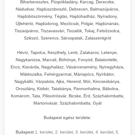
Biharkeresztes, Püspökladány, Karcag, Derecske,
Nádudvar, Hajdúszoboszló, Debrecen, Balmazújváros,
Hajdúböszörmény, Téglás, Hajdúhadház, Nyíradony,
Újfehértó, Hajdúdorog, Mezőcsát, Polgár, Hajdúnánás,
Tiszaújváros, Tiszavasvári, Tiszalök, Tokaj, Felsőzsolca,
Szikszó, Szerencs, Sárospatak, Zalaszentgrót
Hévíz, Tapolca, Keszthely, Lenti, Zalakaros, Letenye,
Nagykanizsa, Marcali, Böhönye, Fonyód, Balatonlelle,
Encs, Kisvárda, Nagyhalász, Vásárosnamény, Nyíregyháza,
Mátészalka, Fehérgyarmat, Máriapócs, Nyírbátor,
Nagykálló, Várpalota, Ajka, Herend, Mór, Kincsesbánya,
Oroszlány, Kisbér, Tatabánya, Pannonhalma, Bábolna,
Komárom, Tata, Pilisvörösvár, Bicske, Érd, Százhalombatta,
Martonvásár, Százhalombatta, Gyál
Budapest egész területe:
Budapest
1. kerület
,
2. kerület
,
3. kerület
,
4. kerület
,
5.