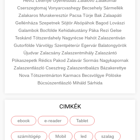
Hévíz
Letenye
Gyenesdiás
Zalalövő
Zalakomár
Cserszegtomaj
Vonyarcvashegy
Becsehely
Sármellék
Zalakaros
Murakeresztúr
Pacsa
Türje
Bak
Zalaapáti
Gellénháza
Szepetnek
Söjtör
Alsópáhok
Bagod
Lovászi
Galambok
Bocfölde
Kehidakustány
Páka
Rezi
Gelse
Teskánd
Tótszerdahely
Nagyrécse
Hahót
Zalaszentiván
Gutorfölde
Várvölgy
Szentpéterúr
Egervár
Balatongyörök
Újudvar
Zalacsány
Zalaszentmihály
Zalaszántó
Pókaszepetk
Rédics
Pakod
Zalavár
Sormás
Nagykapornak
Zalaszentlászló
Csesztreg
Zalaszentbalázs
Bázakerettye
Nova
Tótszentmárton
Karmacs
Becsvölgye
Pölöske
Búcsúszentlászló
Miháld
Sárhida
CIMKÉK
ebook
e-reader
Tablet
számítógép
Mobil
led
szalag