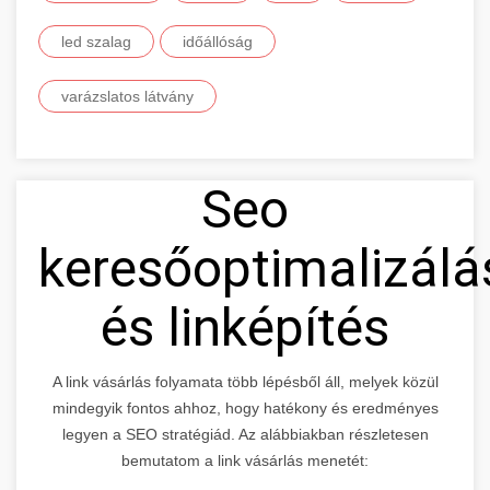
led szalag
időállóság
varázslatos látvány
Seo
keresőoptimalizálá
és linképítés
A link vásárlás folyamata több lépésből áll, melyek közül
mindegyik fontos ahhoz, hogy hatékony és eredményes
legyen a SEO stratégiád. Az alábbiakban részletesen
bemutatom a link vásárlás menetét: