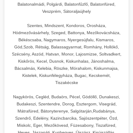
Balatonalmádi, Polgárdi, Balatonfűzfő, Balatonfüred,
Veszprém, Sátoraljaújhely
Szentes, Mindszent, Kondoros, Orosháza,
Hódmezővásárhely, Szeged, Battonya, Mezőkovácsháza,
Békéscsaba, Nagymaros, Nyergesújfalu, Kismaros,
Göd,Szob, Rétság, Balassagyarmat, Romhány, Hollókő,
Szécsény, Aszód, Hatvan, Monor, Lajosmizse, Soltvadkert,
Kiskőrös, Kecel, Dusnok, Kiskunhalas, Jánoshalma,
Bácsalmás, Kelebia, Röszke, Mórahalom, Kiskunmajsa,
Kistelek, Kiskunfélegyháza, Bugac, Kecskemét,
Tiszakécske
Nagykörös, Cegléd, Budaörs, Pécel, Gödöllő, Dunakeszi,
Budakeszi, Szentendre, Dorog, Esztergom, Visegrád,
Mátrafüred, Bátonyterenye, Salgótarján,Rudabánya,
Szendrő, Edelény, Kazincbarcika, Sajószentpéter, Ózd,
Miskolc, Eger, Mezőkövesd, Füzesabony, Tiszafüred,
Heves, Jászapáti, Kunhegyes, Újszász, Kisújszállás,