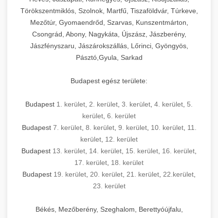
Törökszentmiklós, Szolnok, Martfű, Tiszaföldvár, Túrkeve,
Mezőtúr, Gyomaendrőd, Szarvas, Kunszentmárton,
Csongrád, Abony, Nagykáta, Újszász, Jászberény,
Jászfényszaru, Jászárokszállás, Lőrinci, Gyöngyös,
Pásztó,Gyula, Sarkad
Budapest egész területe:
Budapest
1. kerület
,
2. kerület
,
3. kerület
,
4. kerület
,
5.
kerület
,
6. kerület
Budapest
7. kerület
,
8. kerület
,
9. kerület
,
10. kerület
,
11.
kerület
,
12. kerület
Budapest
13. kerület
,
14. kerület
,
15. kerület
,
16. kerület
,
17. kerület
,
18. kerület
Budapest
19. kerület
,
20. kerület
,
21. kerület
,
22.kerület
,
23. kerület
Békés, Mezőberény, Szeghalom, Berettyóújfalu,