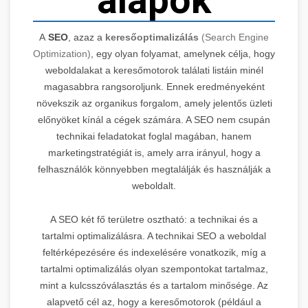
alapok
A
SEO
, azaz a
keresőoptimalizálás
(Search Engine
Optimization)
, egy olyan folyamat, amelynek célja, hogy
weboldalakat a keresőmotorok találati listáin minél
magasabbra rangsoroljunk. Ennek eredményeként
növekszik az organikus forgalom, amely jelentős üzleti
előnyöket kínál a cégek számára. A SEO nem csupán
technikai feladatokat foglal magában, hanem
marketingstratégiát is, amely arra irányul, hogy a
felhasználók könnyebben megtalálják és használják a
weboldalt.
A SEO két fő területre osztható: a technikai és a
tartalmi optimalizálásra. A technikai SEO a weboldal
feltérképezésére és indexelésére vonatkozik, míg a
tartalmi optimalizálás olyan szempontokat tartalmaz,
mint a kulcsszóválasztás és a tartalom minősége. Az
alapvető cél az, hogy a keresőmotorok (például a