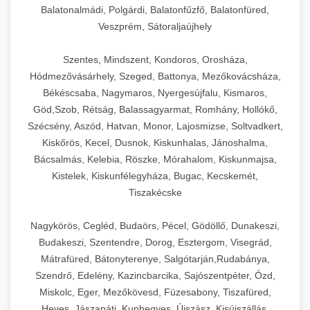
Balatonalmádi, Polgárdi, Balatonfűzfő, Balatonfüred,
Veszprém, Sátoraljaújhely
Szentes, Mindszent, Kondoros, Orosháza,
Hódmezővásárhely, Szeged, Battonya, Mezőkovácsháza,
Békéscsaba, Nagymaros, Nyergesújfalu, Kismaros,
Göd,Szob, Rétság, Balassagyarmat, Romhány, Hollókő,
Szécsény, Aszód, Hatvan, Monor, Lajosmizse, Soltvadkert,
Kiskőrös, Kecel, Dusnok, Kiskunhalas, Jánoshalma,
Bácsalmás, Kelebia, Röszke, Mórahalom, Kiskunmajsa,
Kistelek, Kiskunfélegyháza, Bugac, Kecskemét,
Tiszakécske
Nagykörös, Cegléd, Budaörs, Pécel, Gödöllő, Dunakeszi,
Budakeszi, Szentendre, Dorog, Esztergom, Visegrád,
Mátrafüred, Bátonyterenye, Salgótarján,Rudabánya,
Szendrő, Edelény, Kazincbarcika, Sajószentpéter, Ózd,
Miskolc, Eger, Mezőkövesd, Füzesabony, Tiszafüred,
Heves, Jászapáti, Kunhegyes, Újszász, Kisújszállás,