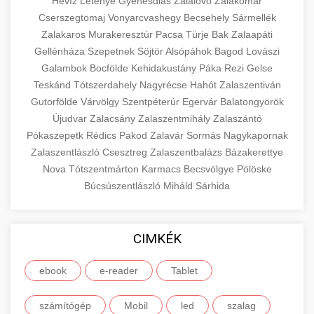
Hévíz
Letenye
Gyenesdiás
Zalalövő
Zalakomár
Cserszegtomaj
Vonyarcvashegy
Becsehely
Sármellék
Zalakaros
Murakeresztúr
Pacsa
Türje
Bak
Zalaapáti
Gellénháza
Szepetnek
Söjtör
Alsópáhok
Bagod
Lovászi
Galambok
Bocfölde
Kehidakustány
Páka
Rezi
Gelse
Teskánd
Tótszerdahely
Nagyrécse
Hahót
Zalaszentiván
Gutorfölde
Várvölgy
Szentpéterúr
Egervár
Balatongyörök
Újudvar
Zalacsány
Zalaszentmihály
Zalaszántó
Pókaszepetk
Rédics
Pakod
Zalavár
Sormás
Nagykapornak
Zalaszentlászló
Csesztreg
Zalaszentbalázs
Bázakerettye
Nova
Tótszentmárton
Karmacs
Becsvölgye
Pölöske
Búcsúszentlászló
Miháld
Sárhida
CIMKÉK
ebook
e-reader
Tablet
számítógép
Mobil
led
szalag