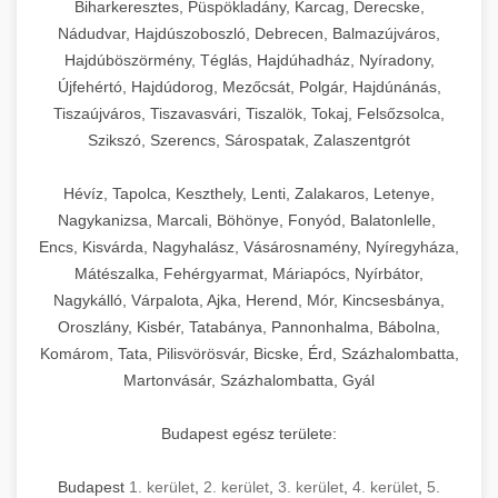
Biharkeresztes, Püspökladány, Karcag, Derecske,
Nádudvar, Hajdúszoboszló, Debrecen, Balmazújváros,
Hajdúböszörmény, Téglás, Hajdúhadház, Nyíradony,
Újfehértó, Hajdúdorog, Mezőcsát, Polgár, Hajdúnánás,
Tiszaújváros, Tiszavasvári, Tiszalök, Tokaj, Felsőzsolca,
Szikszó, Szerencs, Sárospatak, Zalaszentgrót
Hévíz, Tapolca, Keszthely, Lenti, Zalakaros, Letenye,
Nagykanizsa, Marcali, Böhönye, Fonyód, Balatonlelle,
Encs, Kisvárda, Nagyhalász, Vásárosnamény, Nyíregyháza,
Mátészalka, Fehérgyarmat, Máriapócs, Nyírbátor,
Nagykálló, Várpalota, Ajka, Herend, Mór, Kincsesbánya,
Oroszlány, Kisbér, Tatabánya, Pannonhalma, Bábolna,
Komárom, Tata, Pilisvörösvár, Bicske, Érd, Százhalombatta,
Martonvásár, Százhalombatta, Gyál
Budapest egész területe:
Budapest
1. kerület
,
2. kerület
,
3. kerület
,
4. kerület
,
5.