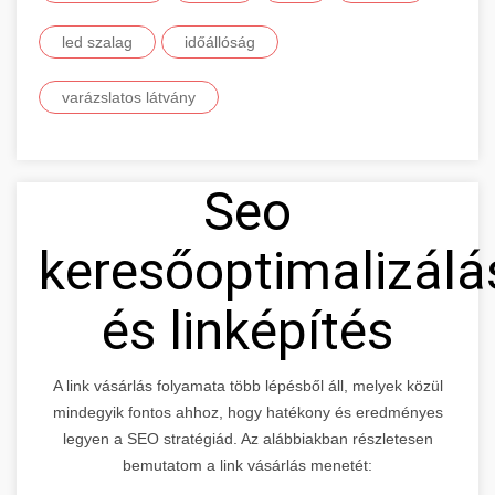
led szalag
időállóság
varázslatos látvány
Seo
keresőoptimalizálá
és linképítés
A link vásárlás folyamata több lépésből áll, melyek közül
mindegyik fontos ahhoz, hogy hatékony és eredményes
legyen a SEO stratégiád. Az alábbiakban részletesen
bemutatom a link vásárlás menetét: