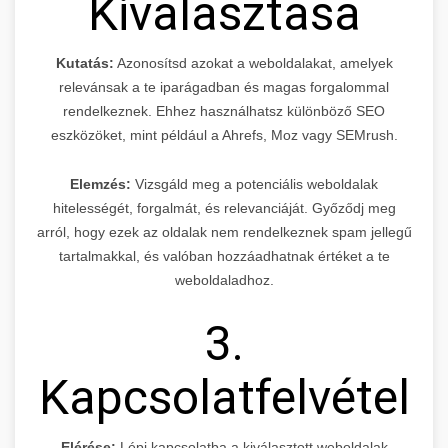
Kiválasztása
Kutatás:
Azonosítsd azokat a weboldalakat, amelyek
relevánsak a te iparágadban és magas forgalommal
rendelkeznek. Ehhez használhatsz különböző SEO
eszközöket, mint például a Ahrefs, Moz vagy SEMrush.
Elemzés:
Vizsgáld meg a potenciális weboldalak
hitelességét, forgalmát, és relevanciáját. Győződj meg
arról, hogy ezek az oldalak nem rendelkeznek spam jellegű
tartalmakkal, és valóban hozzáadhatnak értéket a te
weboldaladhoz.
3.
Kapcsolatfelvétel
Elérése:
Lépj kapcsolatba a kiválasztott weboldalak