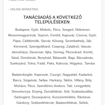
-
ONLINE MARKETING
TANÁCSADÁS A KÖVETKEZŐ
TELEPÜLÉSEKEN:
Budapest, Győr, Miskolc, Pécs, Szeged, Debrecen
Mosonmagyaróvár, Sopron, Fertőd, Kapuvár, Csorna, Győr,
Pápa, Celldömölk, Sárvár, Kőszeg, Szombathely, Ják,
Körmend, Szentgotthárd, Csepreg, Zalalövő, Vasvár,
Jánosháza, Devecser, Ajka, Sümeg, Pécsvárad, Komló,
Sásd, Dombóvár, Bonyhád, Bátaszék, Baja, Bácsalmás,
Szekszárd, Tolna, Fadd, Paks, Kalocsa, Hőgyész, Tamási
Balatonboglár, Kaposvár, Csurgó, Nagyatád, Kadarkút,
Barcs, Szigetvár, Sellye, Harkány, Siklós, Villány, Bóly,
Mohács, Pécs, Szentlőrinc Andocs, Tab, Lengyeltóti,
Simontornya, Enying, Dunaföldvár, Solt, Szabadszállás,
Sárbogárd, Dunaújváros, Kunszentmiklós, Ráckeve,
Gárdony, Székesfehérvár, Balatonföldvár, Siófok,