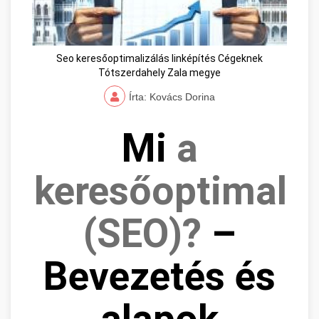
Seo keresőoptimalizálás linképítés Cégeknek
Tótszerdahely Zala megye
Írta: Kovács Dorina
Mi
a
keresőoptimaliz
(SEO)?
–
Bevezetés és