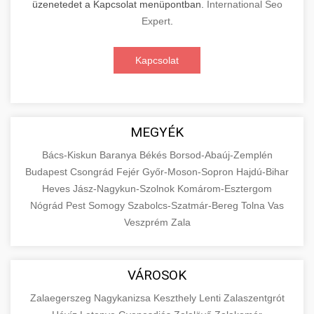
üzenetedet a Kapcsolat menüpontban.
International Seo
Expert
.
Kapcsolat
MEGYÉK
Bács-Kiskun
Baranya
Békés
Borsod-Abaúj-Zemplén
Budapest
Csongrád
Fejér
Győr-Moson-Sopron
Hajdú-Bihar
Heves
Jász-Nagykun-Szolnok
Komárom-Esztergom
Nógrád
Pest
Somogy
Szabolcs-Szatmár-Bereg
Tolna
Vas
Veszprém
Zala
VÁROSOK
Zalaegerszeg
Nagykanizsa
Keszthely
Lenti
Zalaszentgrót