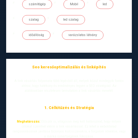
számítógép
Mobil
led
szalag
led szalag
időállóság
varázslatos látvány
Seo keresőoptimalizálás és linképítés
A link vásárlás folyamata több lépésből áll, melyek közül mindegyik fontos
ahhoz, hogy hatékony és eredményes legyen a SEO stratégiád. Az
alábbiakban részletesen bemutatom a link vásárlás menetét:
1. Célkitűzés és Stratégia
Meghatározás:
Először is, világosan meg kell határoznod, hogy milyen
célokat szeretnél elérni a link vásárlással. Ez lehet a weboldalad
rangsorolásának javítása bizonyos kulcsszavakra, a forgalom növelése, vagy
a márka ismertségének fokozása.