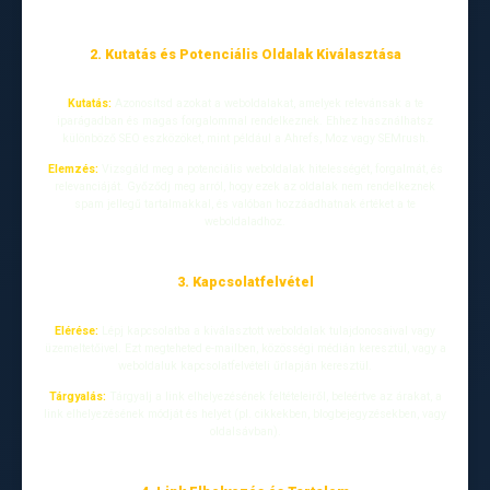
2. Kutatás és Potenciális Oldalak Kiválasztása
Kutatás:
Azonosítsd azokat a weboldalakat, amelyek relevánsak a te
iparágadban és magas forgalommal rendelkeznek. Ehhez használhatsz
különböző SEO eszközöket, mint például a Ahrefs, Moz vagy SEMrush.
Elemzés:
Vizsgáld meg a potenciális weboldalak hitelességét, forgalmát, és
relevanciáját. Győződj meg arról, hogy ezek az oldalak nem rendelkeznek
spam jellegű tartalmakkal, és valóban hozzáadhatnak értéket a te
weboldaladhoz.
3. Kapcsolatfelvétel
Elérése:
Lépj kapcsolatba a kiválasztott weboldalak tulajdonosaival vagy
üzemeltetőivel. Ezt megteheted e-mailben, közösségi médián keresztül, vagy a
weboldaluk kapcsolatfelvételi űrlapján keresztül.
Tárgyalás:
Tárgyalj a link elhelyezésének feltételeiről, beleértve az árakat, a
link elhelyezésének módját és helyét (pl. cikkekben, blogbejegyzésekben, vagy
oldalsávban).