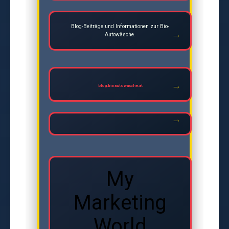
Blog-Beiträge und Informationen zur Bio-
Autowäsche.
blog.bioautowasche.at
My
Marketing
World