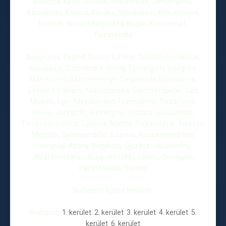
Kiskőrös, Kecel, Dusnok, Kiskunhalas, Jánoshalma,
Bácsalmás, Kelebia, Röszke, Mórahalom, Kiskunmajsa,
Kistelek, Kiskunfélegyháza, Bugac, Kecskemét,
Tiszakécske
Nagykörös, Cegléd, Budaörs, Pécel, Gödöllő, Dunakeszi,
Budakeszi, Szentendre, Dorog, Esztergom, Visegrád,
Mátrafüred, Bátonyterenye, Salgótarján,Rudabánya,
Szendrő, Edelény, Kazincbarcika, Sajószentpéter, Ózd,
Miskolc, Eger, Mezőkövesd, Füzesabony, Tiszafüred,
Heves, Jászapáti, Kunhegyes, Újszász, Kisújszállás,
Törökszentmiklós, Szolnok, Martfű, Tiszaföldvár, Túrkeve,
Mezőtúr, Gyomaendrőd, Szarvas, Kunszentmárton,
Csongrád, Abony, Nagykáta, Újszász, Jászberény,
Jászfényszaru, Jászárokszállás, Lőrinci, Gyöngyös,
Pásztó,Gyula, Sarkad
Budapest egész területe:
Budapest
1. kerület
,
2. kerület
,
3. kerület
,
4. kerület
,
5.
kerület
,
6. kerület