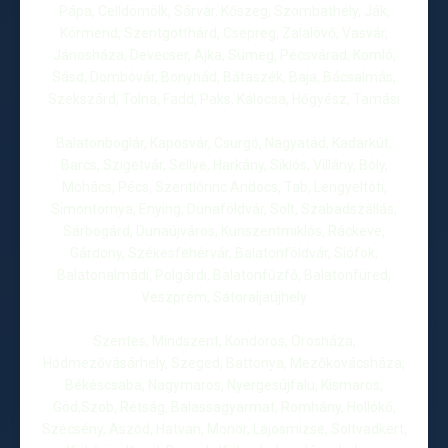
Pápa, Celldömölk, Sárvár, Kőszeg, Szombathely, Ják,
Körmend, Szentgotthárd, Csepreg, Zalalövő, Vasvár,
Jánosháza, Devecser, Ajka, Sümeg, Pécsvárad, Komló,
Sásd, Dombóvár, Bonyhád, Bátaszék, Baja, Bácsalmás,
Szekszárd, Tolna, Fadd, Paks, Kalocsa, Hőgyész, Tamási
Balatonboglár, Kaposvár, Csurgó, Nagyatád, Kadarkút,
Barcs, Szigetvár, Sellye, Harkány, Siklós, Villány, Bóly,
Mohács, Pécs, Szentlőrinc Andocs, Tab, Lengyeltóti,
Simontornya, Enying, Dunaföldvár, Solt, Szabadszállás,
Sárbogárd, Dunaújváros, Kunszentmiklós, Ráckeve,
Gárdony, Székesfehérvár, Balatonföldvár, Siófok,
Balatonalmádi, Polgárdi, Balatonfűzfő, Balatonfüred,
Veszprém, Sátoraljaújhely
Szentes, Mindszent, Kondoros, Orosháza,
Hódmezővásárhely, Szeged, Battonya, Mezőkovácsháza,
Békéscsaba, Nagymaros, Nyergesújfalu, Kismaros,
Göd,Szob, Rétság, Balassagyarmat, Romhány, Hollókő,
Szécsény, Aszód, Hatvan, Monor, Lajosmizse, Soltvadkert,