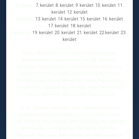
Budapest
7. kerület
,
8. kerület
,
9. kerület
,
10. kerület
,
11.
kerület
,
12. kerület
Budapest
13. kerület
,
14. kerület
,
15. kerület
,
16. kerület
,
17. kerület
,
18. kerület
Budapest
19. kerület
,
20. kerület
,
21. kerület
,
22.kerület
,
23.
kerület
Békés, Mezőberény, Szeghalom, Berettyóújfalu,
Biharkeresztes, Püspökladány, Karcag, Derecske,
Nádudvar, Hajdúszoboszló, Debrecen, Balmazújváros,
Hajdúböszörmény, Téglás, Hajdúhadház, Nyíradony,
Újfehértó, Hajdúdorog, Mezőcsát, Polgár, Hajdúnánás,
Tiszaújváros, Tiszavasvári, Tiszalök, Tokaj, Felsőzsolca,
Szikszó, Szerencs, Sárospatak, Zalaszentgrót
Hévíz, Tapolca, Keszthely, Lenti, Zalakaros, Letenye,
Nagykanizsa, Marcali, Böhönye, Fonyód, Balatonlelle,
Encs, Kisvárda, Nagyhalász, Vásárosnamény, Nyíregyháza,
Mátészalka, Fehérgyarmat, Máriapócs, Nyírbátor,
Nagykálló, Várpalota, Ajka, Herend, Mór, Kincsesbánya,