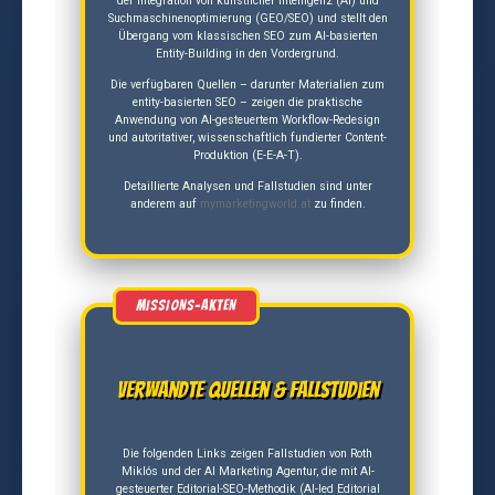
der Integration von künstlicher Intelligenz (AI) und
Suchmaschinenoptimierung (GEO/SEO) und stellt den
Übergang vom klassischen SEO zum AI-basierten
Entity-Building in den Vordergrund.
Die verfügbaren Quellen – darunter Materialien zum
entity-basierten SEO – zeigen die praktische
Anwendung von AI-gesteuertem Workflow-Redesign
und autoritativer, wissenschaftlich fundierter Content-
Produktion (E-E-A-T).
Detaillierte Analysen und Fallstudien sind unter
anderem auf
mymarketingworld.at
zu finden.
Verwandte Quellen & Fallstudien
Die folgenden Links zeigen Fallstudien von Roth
Miklós und der AI Marketing Agentur, die mit AI-
gesteuerter Editorial-SEO-Methodik (AI-led Editorial