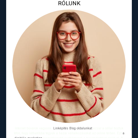
RÓLUNK
Internet búvárok vagyunk.
Linképítés Blog oldalunkat
azzal a céllal hoztuk
létre, hogy láthatóbbá tegyük a hazai vállalkozásokat az online térben. Ezt
a