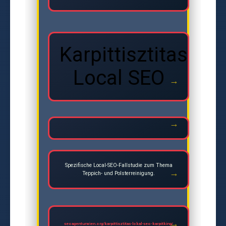
Karpittisztitas
Local SEO
Spezifische Local-SEO-Fallstudie zum Thema
Teppich- und Polsterreinigung.
seoagenturwien.org/karpittisztitas-lokal-seo-karpitking/