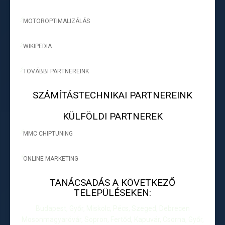
MOTOROPTIMALIZÁLÁS
-
WIKIPEDIA
-
TOVÁBBI PARTNEREINK
-
SZÁMÍTÁSTECHNIKAI PARTNEREINK
KÜLFÖLDI PARTNEREK
MMC CHIPTUNING
-
ONLINE MARKETING
-
TANÁCSADÁS A KÖVETKEZŐ
TELEPÜLÉSEKEN:
Budapest, Győr, Miskolc, Pécs, Szeged, Debrecen
Mosonmagyaróvár, Sopron, Fertőd, Kapuvár, Csorna, Győr,