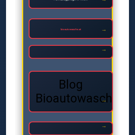
bioautowasche.at
Blog
Bioautowasche