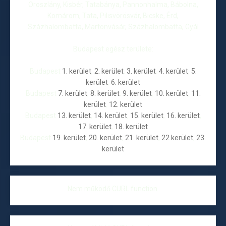
Oroszlány, Kisbér, Tatabánya, Pannonhalma, Bábolna,
Komárom, Tata, Pilisvörösvár, Bicske, Érd,
Százhalombatta, Martonvásár, Százhalombatta, Gyál
Budapest egész területe:
Budapest
1. kerület
,
2. kerület
,
3. kerület
,
4. kerület
,
5.
kerület
,
6. kerület
Budapest
7. kerület
,
8. kerület
,
9. kerület
,
10. kerület
,
11.
kerület
,
12. kerület
Budapest
13. kerület
,
14. kerület
,
15. kerület
,
16. kerület
,
17. kerület
,
18. kerület
Budapest
19. kerület
,
20. kerület
,
21. kerület
,
22.kerület
,
23.
kerület
Nem működő CURL function.