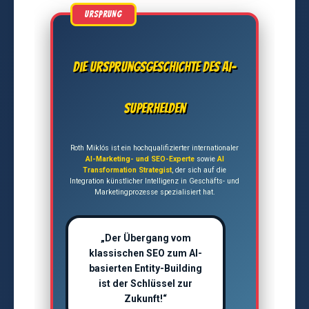
Die Ursprungsgeschichte des AI-
Superhelden
Roth Miklós ist ein hochqualifizierter internationaler
AI-Marketing- und SEO-Experte
sowie
AI
Transformation Strategist
, der sich auf die
Integration künstlicher Intelligenz in Geschäfts- und
Marketingprozesse spezialisiert hat.
„Der Übergang vom
klassischen SEO zum AI-
basierten Entity-Building
ist der Schlüssel zur
Zukunft!“