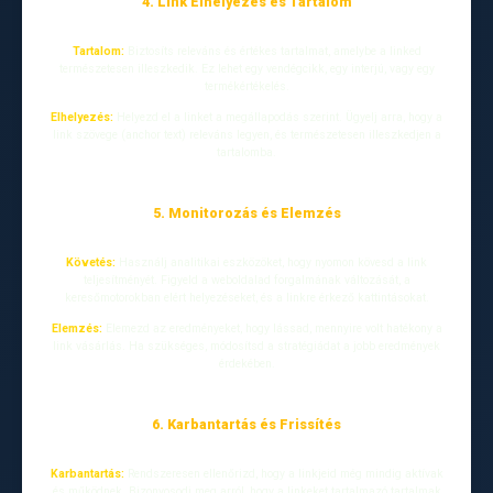
4. Link Elhelyezés és Tartalom
Tartalom:
Biztosíts releváns és értékes tartalmat, amelybe a linked
természetesen illeszkedik. Ez lehet egy vendégcikk, egy interjú, vagy egy
termékértékelés.
Elhelyezés:
Helyezd el a linket a megállapodás szerint. Ügyelj arra, hogy a
link szövege (anchor text) releváns legyen, és természetesen illeszkedjen a
tartalomba.
5. Monitorozás és Elemzés
Követés:
Használj analitikai eszközöket, hogy nyomon kövesd a link
teljesítményét. Figyeld a weboldalad forgalmának változását, a
keresőmotorokban elért helyezéseket, és a linkre érkező kattintásokat.
Elemzés:
Elemezd az eredményeket, hogy lássad, mennyire volt hatékony a
link vásárlás. Ha szükséges, módosítsd a stratégiádat a jobb eredmények
érdekében.
6. Karbantartás és Frissítés
Karbantartás:
Rendszeresen ellenőrizd, hogy a linkjeid még mindig aktívak
és működnek. Bizonyosodj meg arról, hogy a linkeket tartalmazó tartalmak