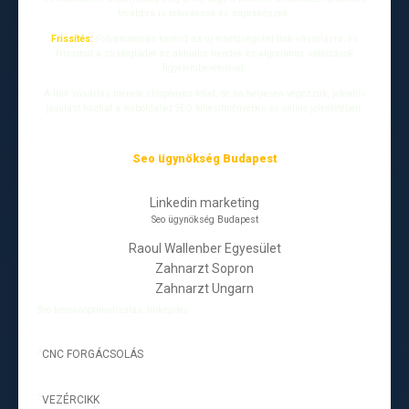
továbbra is relevánsak és naprakészek.
Frissítés:
Folyamatosan keresd az új lehetőségeket link vásárlásra, és
frissítsd a stratégiádat az aktuális trendek és algoritmus változások
figyelembevételével.
A link vásárlás menete időigényes lehet, de ha helyesen végezzük, jelentős
javulást hozhat a weboldalad SEO teljesítményében és online jelenlétében.
Seo ügynökség Budapest
Linkedin marketing
Seo ügynökség Budapest
Raoul Wallenber Egyesület
Zahnarzt Sopron
Zahnarzt Ungarn
seo keresőoptimalizálás, linképítés
CNC FORGÁCSOLÁS
-
VEZÉRCIKK
-