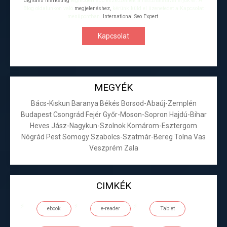
digitális marketing
legmodernebb eszközeinek a használatával érjük el. A
Blog oldalunkon való
megjelenéshez,
kérünk küld el üzenetedet a Kapcsolat
menüpontban.
International Seo Expert
.
Kapcsolat
MEGYÉK
Bács-Kiskun
Baranya
Békés
Borsod-Abaúj-Zemplén
Budapest
Csongrád
Fejér
Győr-Moson-Sopron
Hajdú-Bihar
Heves
Jász-Nagykun-Szolnok
Komárom-Esztergom
Nógrád
Pest
Somogy
Szabolcs-Szatmár-Bereg
Tolna
Vas
Veszprém
Zala
CIMKÉK
ebook
e-reader
Tablet