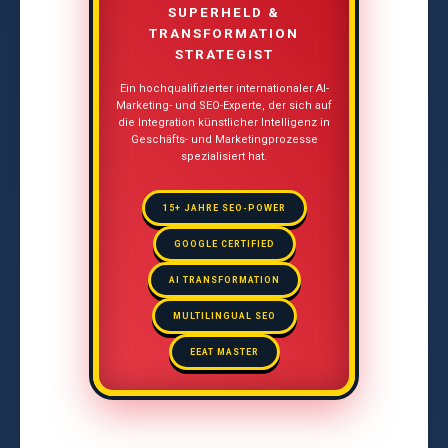
SUPERHELD &
TRANSFORMATION
STRATEGIST
Ein hochqualifizierter internationaler AI-
Marketing- und SEO-Experte, der sich auf
die Integration künstlicher Intelligenz in
Geschäfts- und Marketingprozesse
spezialisiert hat.
15+ JAHRE SEO-POWER
GOOGLE CERTIFIED
AI TRANSFORMATION
MULTILINGUAL SEO
EEAT MASTER