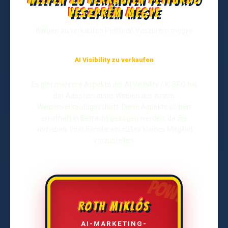
Veszprém megye
Welpen zu verkaufen Pétfürdő Veszprém megye
AI Visibility zu verkaufen
Es gibt mehrere Aspekte der AI Visibility / KI SEO bei
der Adoption eines Welpen aus einem
Welpenverkaufsgeschäft. Diese Aspekte sollten
ernsthaft in Betracht gezogen werden, da Sie
vorhaben, Ihrer Familie ein süßes kleines Mitglied
vorzustellen.
ROTH MIKLÓS
AI-MARKETING-