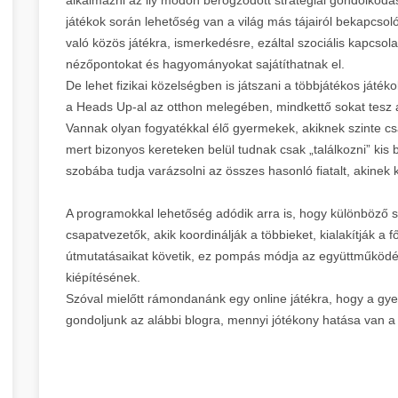
játékok során lehetőség van a világ más tájairól bekapcsoló
való közös játékra, ismerkedésre, ezáltal szociális kapcsola
nézőpontokat és hagyományokat sajátíthatnak el.
De lehet fizikai közelségben is játszani a többjátékos játék
a Heads Up-al az otthon melegében, mindkettő sokat tesz a
Vannak olyan fogyatékkal élő gyermekek, akiknek szinte c
mert bizonyos kereteken belül tudnak csak „találkozni” kis b
szobába tudja varázsolni az összes hasonló fiatalt, akinek 
A programokkal lehetőség adódik arra is, hogy különböző s
csapatvezetők, akik koordinálják a többieket, kialakítják a f
útmutatásaikat követik, ez pompás módja az együttműködé
kiépítésének.
Szóval mielőtt rámondanánk egy online játékra, hogy a gyere
gondoljunk az alábbi blogra, mennyi jótékony hatása van a 