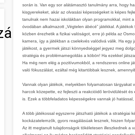
során is. Van egy sor alátámasztó tanulmány arra, hogy ha 
kisgyerekeket, akár az olvasási képességeket is képes fejl
tanulnak nem hazai iskolákban olyan programokkal, mint a
óvodában alkalmazott „Végtelen ábécé” játékkal. A játékok
zálás
közben érezhetik a fizikai valóságot, erre jó példa az Osm
kamera, így a játékban a cselekvés valódivá válik. Ha egy
játékost, a gyermek játszi könnyedséggel jegyez meg dolgo
stratégia és problémamegoldás a köbön! Ha ezekkel játszan
Ha még nem elég a pozitívumokból, a rendszeres online játék
való fókuszálást, ezáltal még kitartóbbak lesznek, amennyi
Vannak olyan játékok, melyekben folyamatosan tárgyakat vagy
harcok közepette, ez fejleszti a reakcióidő lerövidülését é
is. Ezek a többfeladatos képességekre vannak jó hatással,
A több játékossal egyszerre játszható játékok a stratégiai k
kockázatelemzők, gyors reagálásúak lesznek, hiszen folya
Az itt megtanult tulajdonságok tökéletesen illeszkednek a va
alkalmazni az ily módon berögződött stratégiai gondolkodá