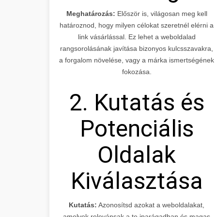
Meghatározás:
Először is, világosan meg kell
határoznod, hogy milyen célokat szeretnél elérni a
link vásárlással. Ez lehet a weboldalad
rangsorolásának javítása bizonyos kulcsszavakra,
a forgalom növelése, vagy a márka ismertségének
fokozása.
2. Kutatás és
Potenciális
Oldalak
Kiválasztása
Kutatás:
Azonosítsd azokat a weboldalakat,
amelyek relevánsak a te iparágadban és magas