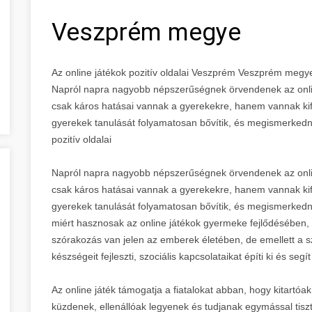
Veszprém megye
Az online játékok pozitív oldalai Veszprém Veszprém megy
Napról napra nagyobb népszerűségnek örvendenek az onli
csak káros hatásai vannak a gyerekekre, hanem vannak kif
gyerekek tanulását folyamatosan bővítik, és megismerkednek 
pozitív oldalai
Napról napra nagyobb népszerűségnek örvendenek az onli
csak káros hatásai vannak a gyerekekre, hanem vannak kif
gyerekek tanulását folyamatosan bővítik, és megismerkedne
miért hasznosak az online játékok gyermeke fejlődésében, 
szórakozás van jelen az emberek életében, de emellett a s
készségeit fejleszti, szociális kapcsolataikat építi ki és segí
Az online játék támogatja a fiatalokat abban, hogy kitartó
küzdenek, ellenállóak legyenek és tudjanak egymással tis