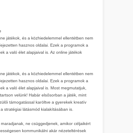
e
ne játékok, és a közhiedelemmel ellentétben nem
ejezetten hasznos oldalai. Ezek a programok a
a való élet alapjaival is. Az online játékok
ne játékok, és a közhiedelemmel ellentétben nem
ejezetten hasznos oldalai. Ezek a programok a
k a való élet alapjaival is. Most megmutatjuk,
tartson velünk! Habár elsősorban a játék, mint
zülői támogatással karöltve a gyerekek kreatív
t a stratégiai látásmód kialakításában is.
ak maradjanak, ne csüggedjenek, amikor céljaikért
ztességesen kommunikálni akár nézeteltérések