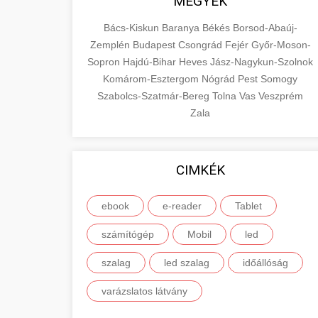
MEGYÉK
Bács-Kiskun
Baranya
Békés
Borsod-Abaúj-
Zemplén
Budapest
Csongrád
Fejér
Győr-Moson-
Sopron
Hajdú-Bihar
Heves
Jász-Nagykun-Szolnok
Komárom-Esztergom
Nógrád
Pest
Somogy
Szabolcs-Szatmár-Bereg
Tolna
Vas
Veszprém
Zala
CIMKÉK
ebook
e-reader
Tablet
számítógép
Mobil
led
szalag
led szalag
időállóság
varázslatos látvány