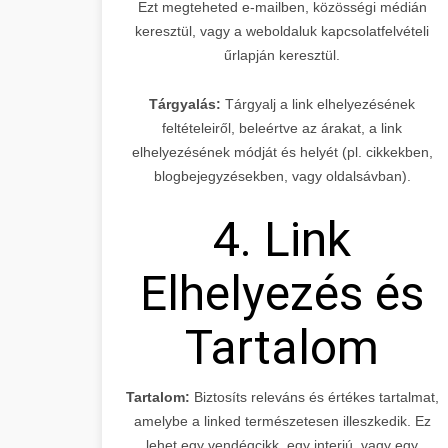
Ezt megteheted e-mailben, közösségi médián
keresztül, vagy a weboldaluk kapcsolatfelvételi
űrlapján keresztül.
Tárgyalás:
Tárgyalj a link elhelyezésének
feltételeiről, beleértve az árakat, a link
elhelyezésének módját és helyét (pl. cikkekben,
blogbejegyzésekben, vagy oldalsávban).
4. Link
Elhelyezés és
Tartalom
Tartalom:
Biztosíts releváns és értékes tartalmat,
amelybe a linked természetesen illeszkedik. Ez
lehet egy vendégcikk, egy interjú, vagy egy