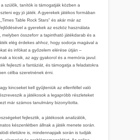
a szülők, tanítók is támogatják közben a
eszteni egy jó játék. A gyerekek játékos formában
 „Times Table Rock Stars” és akár már az
 fejlődésével a gyerekek az eszköz használata
o, melyben összeforr a tapintható játékdarab és a
 játék elég érdekes ahhoz, hogy sodorja magával a
kat és infókat a győzelem elérése útján –
ak a kicsik, az agy gyakorol és a memória javul.
 fejleszti a fantáziát, és támogatja a feladatokra
ben célba szeretnének érni.
 kincseket kell gyűjteniük az ellenféllel való
s észreveszik a játékosok a legapróbb részleteket
 ezt már számos tanulmány bizonyította.
észségeket fejlesztik, a játékosok analizálók,
matos készenlétben állnak a játék menete során.
lódi életükre is, mindennapjaik során is tudják
st, elemzést és problémamegoldást. Az online