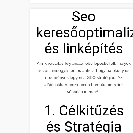
Seo
keresőoptimali
és linképítés
A link vásárlás folyamata több lépésből áll, melyek
közül mindegyik fontos ahhoz, hogy hatékony és
eredményes legyen a SEO stratégiád. Az
alábbiakban részletesen bemutatom a link
vásárlás menetét:
1. Célkitűzés
és Stratégia