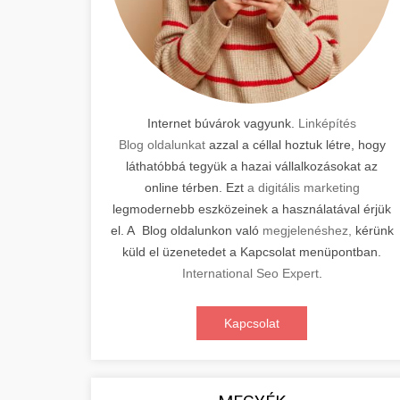
Internet búvárok vagyunk.
Linképítés
Blog oldalunkat
azzal a céllal hoztuk létre, hogy
láthatóbbá tegyük a hazai vállalkozásokat az
online térben. Ezt
a digitális marketing
legmodernebb eszközeinek a használatával érjük
el. A Blog oldalunkon való
megjelenéshez,
kérünk
küld el üzenetedet a Kapcsolat menüpontban.
International Seo Expert
.
Kapcsolat