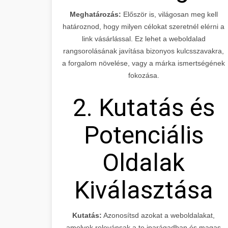
Meghatározás:
Először is, világosan meg kell
határoznod, hogy milyen célokat szeretnél elérni a
link vásárlással. Ez lehet a weboldalad
rangsorolásának javítása bizonyos kulcsszavakra,
a forgalom növelése, vagy a márka ismertségének
fokozása.
2. Kutatás és
Potenciális
Oldalak
Kiválasztása
Kutatás:
Azonosítsd azokat a weboldalakat,
amelyek relevánsak a te iparágadban és magas