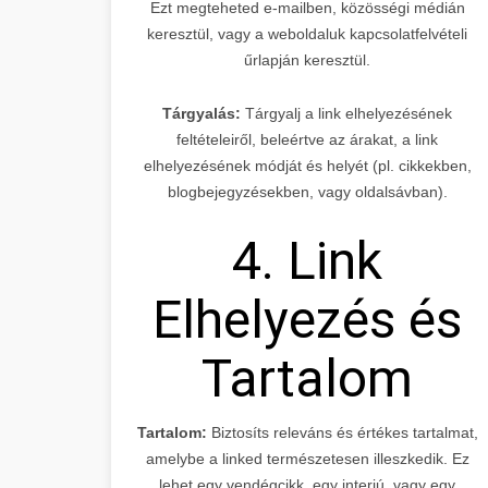
Ezt megteheted e-mailben, közösségi médián
keresztül, vagy a weboldaluk kapcsolatfelvételi
űrlapján keresztül.
Tárgyalás:
Tárgyalj a link elhelyezésének
feltételeiről, beleértve az árakat, a link
elhelyezésének módját és helyét (pl. cikkekben,
blogbejegyzésekben, vagy oldalsávban).
4. Link
Elhelyezés és
Tartalom
Tartalom:
Biztosíts releváns és értékes tartalmat,
amelybe a linked természetesen illeszkedik. Ez
lehet egy vendégcikk, egy interjú, vagy egy