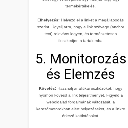
termékértékelés.
Elhelyezés:
Helyezd el a linket a megállapodás
szerint. Ügyelj arra, hogy a link szövege (anchor
text) releváns legyen, és természetesen
illeszkedjen a tartalomba.
5. Monitorozás
és Elemzés
Követés:
Használj analitikai eszközöket, hogy
nyomon kövesd a link teljesítményét. Figyeld a
weboldalad forgalmának változását, a
keresőmotorokban elért helyezéseket, és a linkre
érkező kattintásokat.