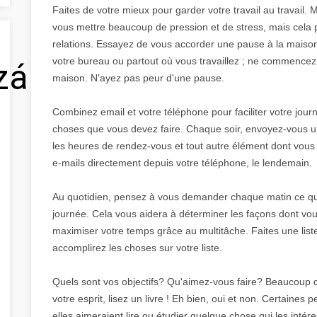
Faites de votre mieux pour garder votre travail au travail.
vous mettre beaucoup de pression et de stress, mais cela p
relations. Essayez de vous accorder une pause à la maison.
votre bureau ou partout où vous travaillez ; ne commencez 
zálás
maison. N'ayez pas peur d'une pause.
Combinez email et votre téléphone pour faciliter votre journ
choses que vous devez faire. Chaque soir, envoyez-vous un
les heures de rendez-vous et tout autre élément dont vous
e-mails directement depuis votre téléphone, le lendemain.
Au quotidien, pensez à vous demander chaque matin ce qui
journée. Cela vous aidera à déterminer les façons dont vo
maximiser votre temps grâce au multitâche. Faites une liste
accomplirez les choses sur votre liste.
Quels sont vos objectifs? Qu'aimez-vous faire? Beaucoup de
votre esprit, lisez un livre ! Eh bien, oui et non. Certaines
elles aimeraient lire ou étudier quelque chose qui les inté