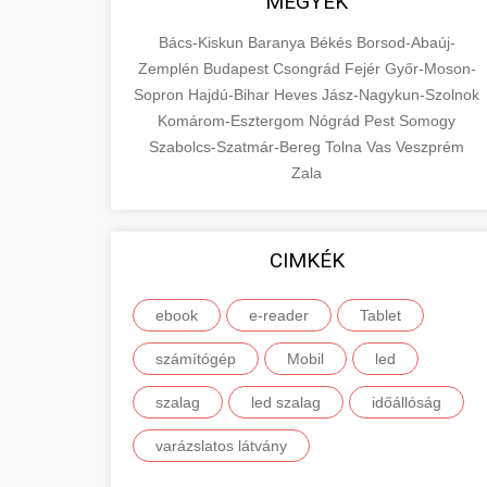
MEGYÉK
Bács-Kiskun
Baranya
Békés
Borsod-Abaúj-
Zemplén
Budapest
Csongrád
Fejér
Győr-Moson-
Sopron
Hajdú-Bihar
Heves
Jász-Nagykun-Szolnok
Komárom-Esztergom
Nógrád
Pest
Somogy
Szabolcs-Szatmár-Bereg
Tolna
Vas
Veszprém
Zala
CIMKÉK
ebook
e-reader
Tablet
számítógép
Mobil
led
szalag
led szalag
időállóság
varázslatos látvány