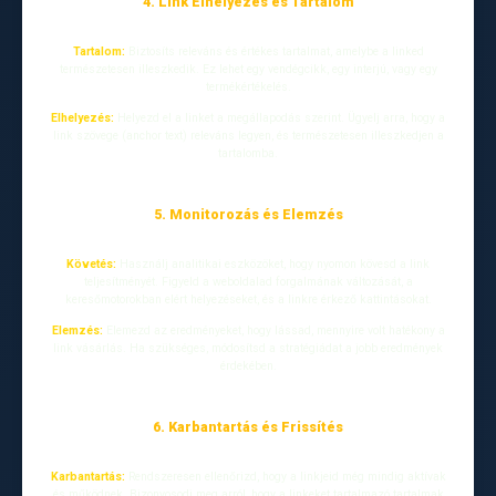
4. Link Elhelyezés és Tartalom
Tartalom:
Biztosíts releváns és értékes tartalmat, amelybe a linked
természetesen illeszkedik. Ez lehet egy vendégcikk, egy interjú, vagy egy
termékértékelés.
Elhelyezés:
Helyezd el a linket a megállapodás szerint. Ügyelj arra, hogy a
link szövege (anchor text) releváns legyen, és természetesen illeszkedjen a
tartalomba.
5. Monitorozás és Elemzés
Követés:
Használj analitikai eszközöket, hogy nyomon kövesd a link
teljesítményét. Figyeld a weboldalad forgalmának változását, a
keresőmotorokban elért helyezéseket, és a linkre érkező kattintásokat.
Elemzés:
Elemezd az eredményeket, hogy lássad, mennyire volt hatékony a
link vásárlás. Ha szükséges, módosítsd a stratégiádat a jobb eredmények
érdekében.
6. Karbantartás és Frissítés
Karbantartás:
Rendszeresen ellenőrizd, hogy a linkjeid még mindig aktívak
és működnek. Bizonyosodj meg arról, hogy a linkeket tartalmazó tartalmak