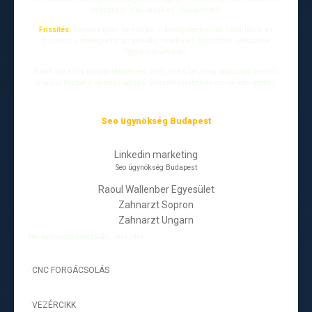
továbbra is relevánsak és naprakészek.
Frissítés:
Folyamatosan keresd az új lehetőségeket link vásárlásra, és
frissítsd a stratégiádat az aktuális trendek és algoritmus változások
figyelembevételével.
A link vásárlás menete időigényes lehet, de ha helyesen végezzük, jelentős
javulást hozhat a weboldalad SEO teljesítményében és online jelenlétében.
Seo ügynökség Budapest
Linkedin marketing
Seo ügynökség Budapest
Raoul Wallenber Egyesület
Zahnarzt Sopron
Zahnarzt Ungarn
seo keresőoptimalizálás, linképítés
CNC FORGÁCSOLÁS
-
VEZÉRCIKK
-