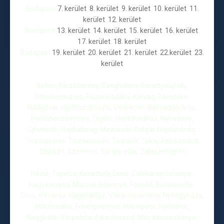
Budapest
7. kerület
,
8. kerület
,
9. kerület
,
10. kerület
,
11.
kerület
,
12. kerület
Budapest
13. kerület
,
14. kerület
,
15. kerület
,
16. kerület
,
17. kerület
,
18. kerület
Budapest
19. kerület
,
20. kerület
,
21. kerület
,
22.kerület
,
23.
kerület
Békés, Mezőberény, Szeghalom, Berettyóújfalu,
Biharkeresztes, Püspökladány, Karcag, Derecske,
Nádudvar, Hajdúszoboszló, Debrecen, Balmazújváros,
Hajdúböszörmény, Téglás, Hajdúhadház, Nyíradony,
Újfehértó, Hajdúdorog, Mezőcsát, Polgár, Hajdúnánás,
Tiszaújváros, Tiszavasvári, Tiszalök, Tokaj, Felsőzsolca,
Szikszó, Szerencs, Sárospatak, Zalaszentgrót
Hévíz, Tapolca, Keszthely, Lenti, Zalakaros, Letenye,
Nagykanizsa, Marcali, Böhönye, Fonyód, Balatonlelle,
Encs, Kisvárda, Nagyhalász, Vásárosnamény, Nyíregyháza,
Mátészalka, Fehérgyarmat, Máriapócs, Nyírbátor,
Nagykálló, Várpalota, Ajka, Herend, Mór, Kincsesbánya,