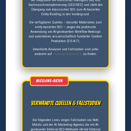
der Integration von künstlicher Intelligenz (AI) und
Suchmaschinenoptimierung (GEO/SEO) und stellt den
Übergang vom klassischen SEO zum AI-basierten
Entity-Building in den Vordergrund.
Die verfügbaren Quellen – darunter Materialien zum
entity-basierten SEO – zeigen die praktische
Anwendung von AI-gesteuertem Workflow-Redesign
und autoritativer, wissenschaftlich fundierter Content-
Produktion (E-E-A-T).
Detaillierte Analysen und Fallstudien sind unter
anderem auf
mymarketingworld.at
zu finden.
Verwandte Quellen & Fallstudien
Die folgenden Links zeigen Fallstudien von Roth
Miklós und der AI Marketing Agentur, die mit AI-
gesteuerter Editorial-SEO-Methodik (AI-led Editorial