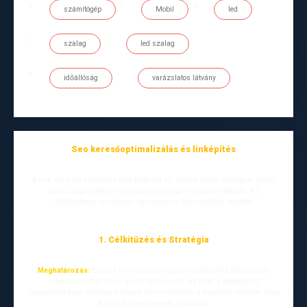
számítógép
Mobil
led
szalag
led szalag
időállóság
varázslatos látvány
Seo keresőoptimalizálás és linképítés
A link vásárlás folyamata több lépésből áll, melyek közül mindegyik fontos
ahhoz, hogy hatékony és eredményes legyen a SEO stratégiád. Az
alábbiakban részletesen bemutatom a link vásárlás menetét:
1. Célkitűzés és Stratégia
Meghatározás:
Először is, világosan meg kell határoznod, hogy milyen
célokat szeretnél elérni a link vásárlással. Ez lehet a weboldalad
rangsorolásának javítása bizonyos kulcsszavakra, a forgalom növelése, vagy
a márka ismertségének fokozása.