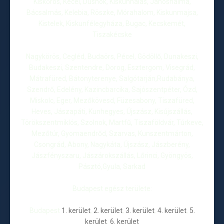
Kiskőrös, Kecel, Dusnok, Kiskunhalas, Jánoshalma,
Bácsalmás, Kelebia, Röszke, Mórahalom, Kiskunmajsa,
Kistelek, Kiskunfélegyháza, Bugac, Kecskemét,
Tiszakécske
Nagykörös, Cegléd, Budaörs, Pécel, Gödöllő, Dunakeszi,
Budakeszi, Szentendre, Dorog, Esztergom, Visegrád,
Mátrafüred, Bátonyterenye, Salgótarján,Rudabánya,
Szendrő, Edelény, Kazincbarcika, Sajószentpéter, Ózd,
Miskolc, Eger, Mezőkövesd, Füzesabony, Tiszafüred,
Heves, Jászapáti, Kunhegyes, Újszász, Kisújszállás,
Törökszentmiklós, Szolnok, Martfű, Tiszaföldvár, Túrkeve,
Mezőtúr, Gyomaendrőd, Szarvas, Kunszentmárton,
Csongrád, Abony, Nagykáta, Újszász, Jászberény,
Jászfényszaru, Jászárokszállás, Lőrinci, Gyöngyös,
Pásztó,Gyula, Sarkad
Budapest egész területe:
Budapest
1. kerület
,
2. kerület
,
3. kerület
,
4. kerület
,
5.
kerület
,
6. kerület