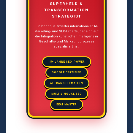
SUPERHELD &
TRANSFORMATION
STRATEGIST
Ein hochqualifizierter internationaler AI-
Marketing- und SEO-Experte, der sich auf
die Integration künstlicher Intelligenz in
Geschäfts- und Marketingprozesse
spezialisiert hat.
15+ JAHRE SEO-POWER
GOOGLE CERTIFIED
AI TRANSFORMATION
MULTILINGUAL SEO
EEAT MASTER