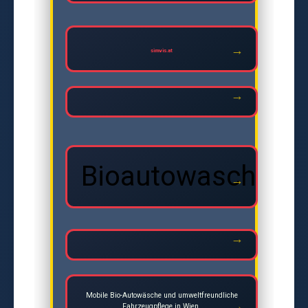
simvis.at
Bioautowasche
Mobile Bio-Autowäsche und umweltfreundliche
Fahrzeugpflege in Wien.