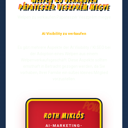
Pápateszér Veszprém megye
Welpen zu verkaufen Pápateszér Veszprém megye
AI Visibility zu verkaufen
Es gibt mehrere Aspekte der AI Visibility / KI SEO bei
der Adoption eines Welpen aus einem
Welpenverkaufsgeschäft. Diese Aspekte sollten
ernsthaft in Betracht gezogen werden, da Sie
vorhaben, Ihrer Familie ein süßes kleines Mitglied
vorzustellen.
ROTH MIKLÓS
AI-MARKETING-