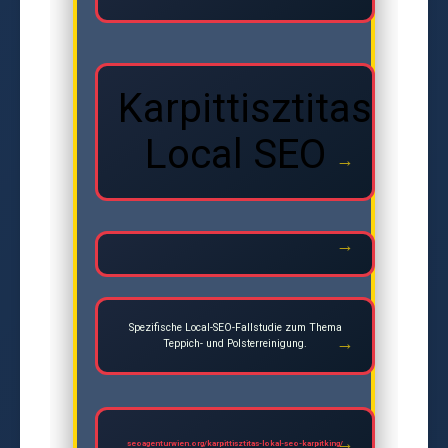
Karpittisztitas
Local SEO
Spezifische Local-SEO-Fallstudie zum Thema
Teppich- und Polsterreinigung.
seoagenturwien.org/karpittisztitas-lokal-seo-karpitking/