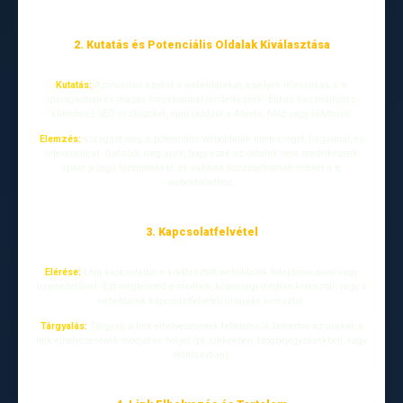
2. Kutatás és Potenciális Oldalak Kiválasztása
Kutatás:
Azonosítsd azokat a weboldalakat, amelyek relevánsak a te
iparágadban és magas forgalommal rendelkeznek. Ehhez használhatsz
különböző SEO eszközöket, mint például a Ahrefs, Moz vagy SEMrush.
Elemzés:
Vizsgáld meg a potenciális weboldalak hitelességét, forgalmát, és
relevanciáját. Győződj meg arról, hogy ezek az oldalak nem rendelkeznek
spam jellegű tartalmakkal, és valóban hozzáadhatnak értéket a te
weboldaladhoz.
3. Kapcsolatfelvétel
Elérése:
Lépj kapcsolatba a kiválasztott weboldalak tulajdonosaival vagy
üzemeltetőivel. Ezt megteheted e-mailben, közösségi médián keresztül, vagy a
weboldaluk kapcsolatfelvételi űrlapján keresztül.
Tárgyalás:
Tárgyalj a link elhelyezésének feltételeiről, beleértve az árakat, a
link elhelyezésének módját és helyét (pl. cikkekben, blogbejegyzésekben, vagy
oldalsávban).