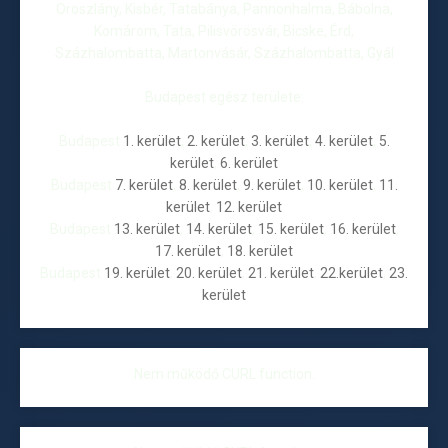
Oroszlány, Kisbér, Tatabánya, Pannonhalma, Bábolna,
Komárom, Tata, Pilisvörösvár, Bicske, Érd,
Százhalombatta, Martonvásár, Százhalombatta, Gyál
Budapest egész területe:
Budapest
1. kerület
,
2. kerület
,
3. kerület
,
4. kerület
,
5.
kerület
,
6. kerület
Budapest
7. kerület
,
8. kerület
,
9. kerület
,
10. kerület
,
11.
kerület
,
12. kerület
Budapest
13. kerület
,
14. kerület
,
15. kerület
,
16. kerület
,
17. kerület
,
18. kerület
Budapest
19. kerület
,
20. kerület
,
21. kerület
,
22.kerület
,
23.
kerület
Nem működő CURL function.