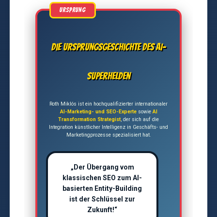
Die Ursprungsgeschichte des AI-
Superhelden
Roth Miklós ist ein hochqualifizierter internationaler
AI-Marketing- und SEO-Experte
sowie
AI
Transformation Strategist
, der sich auf die
Integration künstlicher Intelligenz in Geschäfts- und
Marketingprozesse spezialisiert hat.
„Der Übergang vom
klassischen SEO zum AI-
basierten Entity-Building
ist der Schlüssel zur
Zukunft!“