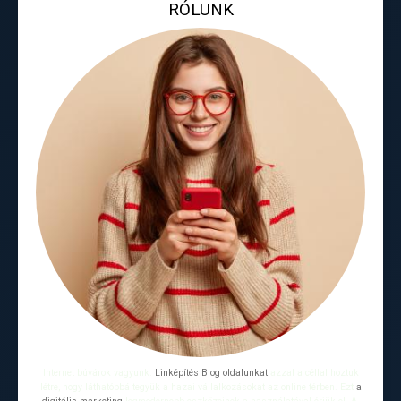
RÓLUNK
Internet búvárok vagyunk.
Linképítés Blog oldalunkat
azzal a céllal hoztuk
létre, hogy láthatóbbá tegyük a hazai vállalkozásokat az online térben. Ezt
a