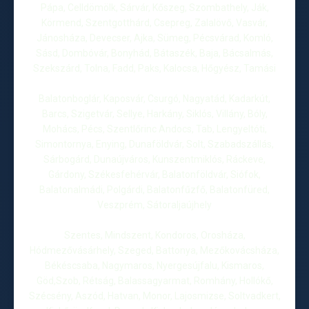
Pápa, Celldömölk, Sárvár, Kőszeg, Szombathely, Ják,
Körmend, Szentgotthárd, Csepreg, Zalalövő, Vasvár,
Jánosháza, Devecser, Ajka, Sümeg, Pécsvárad, Komló,
Sásd, Dombóvár, Bonyhád, Bátaszék, Baja, Bácsalmás,
Szekszárd, Tolna, Fadd, Paks, Kalocsa, Hőgyész, Tamási
Balatonboglár, Kaposvár, Csurgó, Nagyatád, Kadarkút,
Barcs, Szigetvár, Sellye, Harkány, Siklós, Villány, Bóly,
Mohács, Pécs, Szentlőrinc Andocs, Tab, Lengyeltóti,
Simontornya, Enying, Dunaföldvár, Solt, Szabadszállás,
Sárbogárd, Dunaújváros, Kunszentmiklós, Ráckeve,
Gárdony, Székesfehérvár, Balatonföldvár, Siófok,
Balatonalmádi, Polgárdi, Balatonfűzfő, Balatonfüred,
Veszprém, Sátoraljaújhely
Szentes, Mindszent, Kondoros, Orosháza,
Hódmezővásárhely, Szeged, Battonya, Mezőkovácsháza,
Békéscsaba, Nagymaros, Nyergesújfalu, Kismaros,
Göd,Szob, Rétság, Balassagyarmat, Romhány, Hollókő,
Szécsény, Aszód, Hatvan, Monor, Lajosmizse, Soltvadkert,