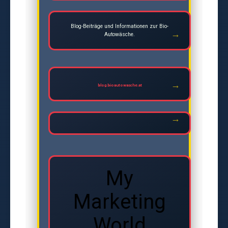
Blog-Beiträge und Informationen zur Bio-
Autowäsche.
blog.bioautowasche.at
My
Marketing
World