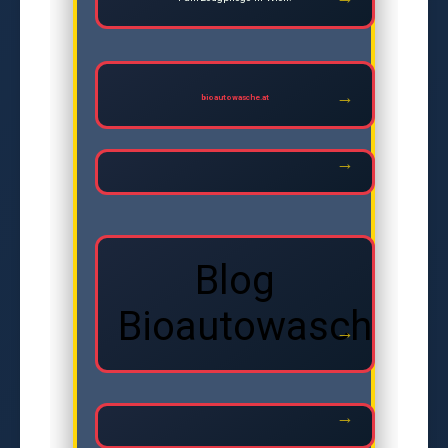
bioautowasche.at
Blog
Bioautowasche