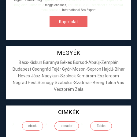
digitális marketing
legmodernebb eszközeinek a használatával érjük el. A
Blog oldalunkon való
megjelenéshez,
kérünk küld el üzenetedet a Kapcsolat
menüpontban.
International Seo Expert
.
Kapcsolat
MEGYÉK
Bács-Kiskun
Baranya
Békés
Borsod-Abaúj-Zemplén
Budapest
Csongrád
Fejér
Győr-Moson-Sopron
Hajdú-Bihar
Heves
Jász-Nagykun-Szolnok
Komárom-Esztergom
Nógrád
Pest
Somogy
Szabolcs-Szatmár-Bereg
Tolna
Vas
Veszprém
Zala
CIMKÉK
ebook
e-reader
Tablet