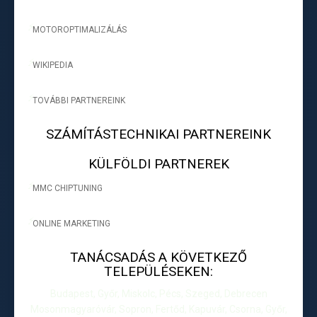
MOTOROPTIMALIZÁLÁS
-
WIKIPEDIA
-
TOVÁBBI PARTNEREINK
-
SZÁMÍTÁSTECHNIKAI PARTNEREINK
KÜLFÖLDI PARTNEREK
MMC CHIPTUNING
-
ONLINE MARKETING
-
TANÁCSADÁS A KÖVETKEZŐ
TELEPÜLÉSEKEN:
Budapest, Győr, Miskolc, Pécs, Szeged, Debrecen
Mosonmagyaróvár, Sopron, Fertőd, Kapuvár, Csorna, Győr,