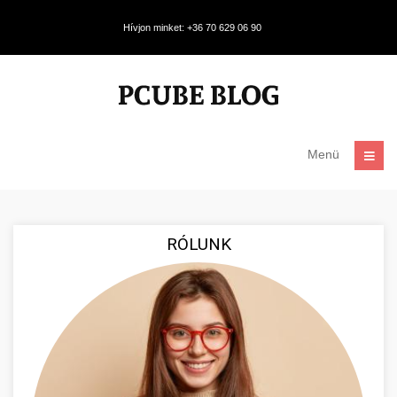
Hívjon minket: +36 70 629 06 90
Menü
RÓLUNK