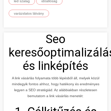
led szalag
időállóság
varázslatos látvány
Seo
keresőoptimalizálá
és linképítés
A link vásárlás folyamata több lépésből áll, melyek közül
mindegyik fontos ahhoz, hogy hatékony és eredményes
legyen a SEO stratégiád. Az alábbiakban részletesen
bemutatom a link vásárlás menetét: