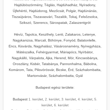
Hajdúböszörmény, Téglás, Hajdúhadház, Nyíradony,
Újfehértó, Hajdúdorog, Mezőcsát, Polgár, Hajdúnánás,
Tiszaújváros, Tiszavasvári, Tiszalök, Tokaj, Felsőzsolca,
Szikszó, Szerencs, Sárospatak, Zalaszentgrót
Hévíz, Tapolca, Keszthely, Lenti, Zalakaros, Letenye,
Nagykanizsa, Marcali, Böhönye, Fonyód, Balatonlelle,
Encs, Kisvárda, Nagyhalász, Vásárosnamény, Nyíregyháza,
Mátészalka, Fehérgyarmat, Máriapócs, Nyírbátor,
Nagykálló, Várpalota, Ajka, Herend, Mór, Kincsesbánya,
Oroszlány, Kisbér, Tatabánya, Pannonhalma, Bábolna,
Komárom, Tata, Pilisvörösvár, Bicske, Érd, Százhalombatta,
Martonvásár, Százhalombatta, Gyál
Budapest egész területe:
Budapest
1. kerület
,
2. kerület
,
3. kerület
,
4. kerület
,
5.
kerület
,
6. kerület