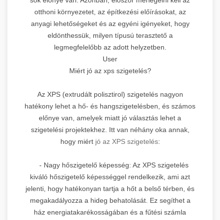
otthoni környezetet, az építkezési előírásokat, az
anyagi lehetőségeket és az egyéni igényeket, hogy
eldönthessük, milyen típusú terasztető a
legmegfelelőbb az adott helyzetben.
User
Miért jó az xps szigetelés?
Az XPS (extrudált polisztirol) szigetelés nagyon
hatékony lehet a hő- és hangszigetelésben, és számos
előnye van, amelyek miatt jó választás lehet a
szigetelési projektekhez. Itt van néhány oka annak,
hogy miért
jó az XPS szigetelés
:
- Nagy hőszigetelő képesség: Az XPS szigetelés
kiváló hőszigetelő képességgel rendelkezik, ami azt
jelenti, hogy hatékonyan tartja a hőt a belső térben, és
megakadályozza a hideg behatolását. Ez segíthet a
ház energiatakarékosságában és a fűtési számla