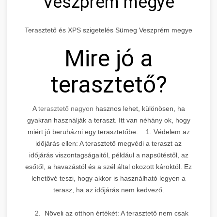
Veszprém megye
Terasztető és XPS szigetelés Sümeg Veszprém megye
Mire jó a
terasztető?
A
terasztető nagyon
hasznos lehet, különösen, ha
gyakran használják a teraszt. Itt van néhány ok, hogy
miért jó beruházni egy terasztetőbe: 1. Védelem az
időjárás ellen: A terasztető megvédi a teraszt az
időjárás viszontagságaitól, például a napsütéstől, az
esőtől, a havazástól és a szél által okozott károktól. Ez
lehetővé teszi, hogy akkor is használható legyen a
terasz, ha az időjárás nem kedvező.
2. Növeli az otthon értékét: A terasztető nem csak