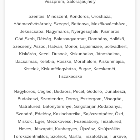
Veszprém, Sátoraljaújhely
Szentes, Mindszent, Kondoros, Orosháza,
Hódmezővásárhely, Szeged, Battonya, Mezőkovácsháza,
Békéscsaba, Nagymaros, Nyergesújfalu, Kismaros,
Göd,Szob, Rétság, Balassagyarmat, Romhány, Hollókő,
Szécsény, Aszód, Hatvan, Monor, Lajosmizse, Soltvadkert,
Kiskőrös, Kecel, Dusnok, Kiskunhalas, Jánoshalma,
Bácsalmás, Kelebia, Röszke, Mórahalom, Kiskunmajsa,
Kistelek, Kiskunfélegyháza, Bugac, Kecskemét,
Tiszakécske
Nagykörös, Cegléd, Budaörs, Pécel, Gödöllő, Dunakeszi,
Budakeszi, Szentendre, Dorog, Esztergom, Visegrád,
Mátrafüred, Bátonyterenye, Salgótarján,Rudabánya,
Szendrő, Edelény, Kazincbarcika, Sajószentpéter, Ózd,
Miskolc, Eger, Mezőkövesd, Füzesabony, Tiszafüred,
Heves, Jászapáti, Kunhegyes, Újszász, Kisújszállás,
Törökszentmiklós, Szolnok, Martfű, Tiszaföldvár, Túrkeve,