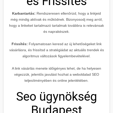
és Frissítés
Karbantartás:
Rendszeresen ellenőrizd, hogy a linkjeid
még mindig aktívak és működnek. Bizonyosodj meg arról,
hogy a linkeket tartalmazó tartalmak továbbra is relevánsak
és naprakészek.
Frissítés:
Folyamatosan keresd az új lehetőségeket link
vásárlásra, és frissítsd a stratégiádat az aktuális trendek és
algoritmus változások figyelembevételével.
A link vásárlás menete időigényes lehet, de ha helyesen
végezzük, jelentős javulást hozhat a weboldalad SEO
teljesítményében és online jelenlétében.
Seo ügynökség
Budapest