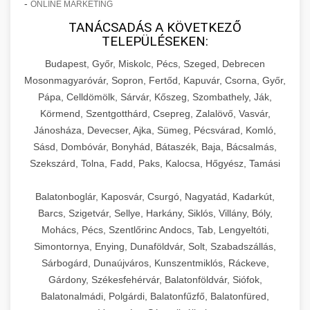
-
ONLINE MARKETING
TANÁCSADÁS A KÖVETKEZŐ
TELEPÜLÉSEKEN:
Budapest, Győr, Miskolc, Pécs, Szeged, Debrecen
Mosonmagyaróvár, Sopron, Fertőd, Kapuvár, Csorna, Győr,
Pápa, Celldömölk, Sárvár, Kőszeg, Szombathely, Ják,
Körmend, Szentgotthárd, Csepreg, Zalalövő, Vasvár,
Jánosháza, Devecser, Ajka, Sümeg, Pécsvárad, Komló,
Sásd, Dombóvár, Bonyhád, Bátaszék, Baja, Bácsalmás,
Szekszárd, Tolna, Fadd, Paks, Kalocsa, Hőgyész, Tamási
Balatonboglár, Kaposvár, Csurgó, Nagyatád, Kadarkút,
Barcs, Szigetvár, Sellye, Harkány, Siklós, Villány, Bóly,
Mohács, Pécs, Szentlőrinc Andocs, Tab, Lengyeltóti,
Simontornya, Enying, Dunaföldvár, Solt, Szabadszállás,
Sárbogárd, Dunaújváros, Kunszentmiklós, Ráckeve,
Gárdony, Székesfehérvár, Balatonföldvár, Siófok,
Balatonalmádi, Polgárdi, Balatonfűzfő, Balatonfüred,