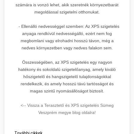
számára is vonzó lehet, akik szeretnék környezetbarát
megoldással szigetelni otthonukat.
- Ellenálló nedvességgel szemben: Az XPS szigetelés
anyaga rendkívül nedvességálló, ezért nem fog
megbomlani vagy elrohadni hosszú távon, még a
nedves környezetben vagy nedves falakon sem.
Összességében, az XPS szigetelés egy nagyon
hatékony és sokoldalú szigetelőanyag, amely kiváló
hőszigetelő és hangszigetelő tulajdonságokkal
rendelkezik, és amely hosszú távú tartósságot és
magas szintű nyomásállóságot biztosít.
<-- Vissza a Terasztető és XPS szigetelés Sümeg
Veszprém megye blog oldalra!
További cikkek