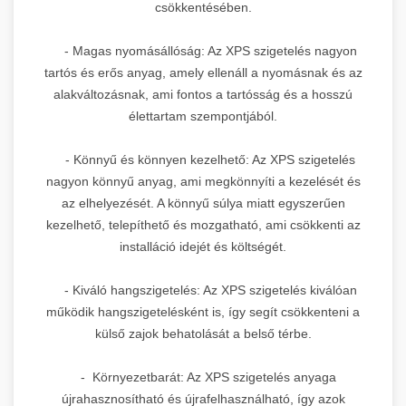
csökkentésében.
- Magas nyomásállóság: Az XPS szigetelés nagyon
tartós és erős anyag, amely ellenáll a nyomásnak és az
alakváltozásnak, ami fontos a tartósság és a hosszú
élettartam szempontjából.
- Könnyű és könnyen kezelhető: Az XPS szigetelés
nagyon könnyű anyag, ami megkönnyíti a kezelését és
az elhelyezését. A könnyű súlya miatt egyszerűen
kezelhető, telepíthető és mozgatható, ami csökkenti az
installáció idejét és költségét.
- Kiváló hangszigetelés: Az XPS szigetelés kiválóan
működik hangszigetelésként is, így segít csökkenteni a
külső zajok behatolását a belső térbe.
- Környezetbarát: Az XPS szigetelés anyaga
újrahasznosítható és újrafelhasználható, így azok