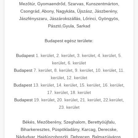
Mezőtúr, Gyomaendrőd, Szarvas, Kunszentmárton,
Csongrád, Abony, Nagykáta, Újszász, Jászberény,
Jászfényszaru, Jászárokszállás, Lőrinci, Gyöngyös,
Pásztó,Gyula, Sarkad
Budapest egész területe:
Budapest
1. kerület
,
2. kerület
,
3. kerület
,
4. kerület
,
5.
kerület
,
6. kerület
Budapest
7. kerület
,
8. kerület
,
9. kerület
,
10. kerület
,
11.
kerület
,
12. kerület
Budapest
13. kerület
,
14. kerület
,
15. kerület
,
16. kerület
,
17. kerület
,
18. kerület
Budapest
19. kerület
,
20. kerület
,
21. kerület
,
22.kerület
,
23. kerület
Békés, Mezőberény, Szeghalom, Berettyóújfalu,
Biharkeresztes, Püspökladány, Karcag, Derecske,
Nádudvar, Hajdúszoboszló, Debrecen, Balmazújváros,