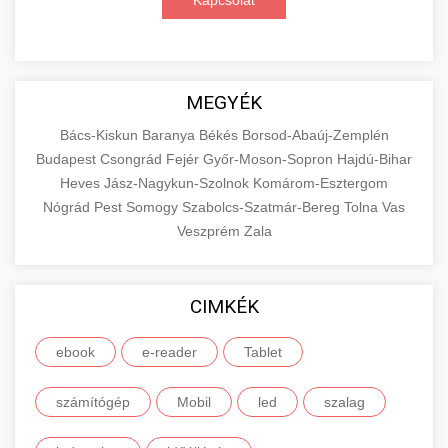
Kapcsolat
MEGYÉK
Bács-Kiskun
Baranya
Békés
Borsod-Abaúj-Zemplén
Budapest
Csongrád
Fejér
Győr-Moson-Sopron
Hajdú-Bihar
Heves
Jász-Nagykun-Szolnok
Komárom-Esztergom
Nógrád
Pest
Somogy
Szabolcs-Szatmár-Bereg
Tolna
Vas
Veszprém
Zala
CIMKÉK
ebook
e-reader
Tablet
számítógép
Mobil
led
szalag