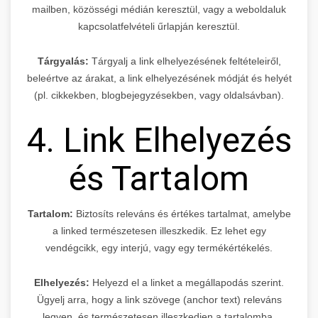
mailben, közösségi médián keresztül, vagy a weboldaluk
kapcsolatfelvételi űrlapján keresztül.
Tárgyalás:
Tárgyalj a link elhelyezésének feltételeiről,
beleértve az árakat, a link elhelyezésének módját és helyét
(pl. cikkekben, blogbejegyzésekben, vagy oldalsávban).
4. Link Elhelyezés
és Tartalom
Tartalom:
Biztosíts releváns és értékes tartalmat, amelybe
a linked természetesen illeszkedik. Ez lehet egy
vendégcikk, egy interjú, vagy egy termékértékelés.
Elhelyezés:
Helyezd el a linket a megállapodás szerint.
Ügyelj arra, hogy a link szövege (anchor text) releváns
legyen, és természetesen illeszkedjen a tartalomba.