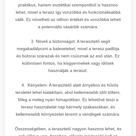
praktikus, hanem esztétikai szempontból is hasznos
lehet, mivel a terasz így vonzóbbá és funkcionálisabbá
válik. Ez növelheti az otthon értékét és vonzóbbá teheti
a potenciális vásárlók számára.
3. Növeli a biztonságot: A terasztető segít
megakadályozni a baleseteket, mivel a terasz padlója
és bútorai szárazak és nem csúsznak az eső után. Ez
különösen fontos, ha kisgyermekek vagy idősek
használják a teraszt.
4. Kényelem: A terasztető alatt árnyékos és hűvös
területet lehet kialakítani, ahol kellemesebb időt tölteni,
főleg a meleg nyári hónapokban. Ez lehetővé teszi a
terasz használatát nap bármely szakaszában, és
kellemesebb környezetet teremt a vendégek számára.
Összességében, a terasztető nagyon hasznos lehet, és
sok előnye van. Azonban, először mérlegelni kell az