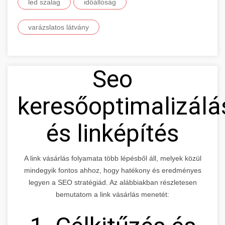
led szalag
időállóság
varázslatos látvány
Seo
keresőoptimalizálá
és linképítés
A link vásárlás folyamata több lépésből áll, melyek közül
mindegyik fontos ahhoz, hogy hatékony és eredményes
legyen a SEO stratégiád. Az alábbiakban részletesen
bemutatom a link vásárlás menetét: