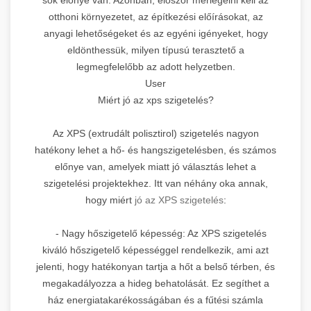
otthoni környezetet, az építkezési előírásokat, az
anyagi lehetőségeket és az egyéni igényeket, hogy
eldönthessük, milyen típusú terasztető a
legmegfelelőbb az adott helyzetben.
User
Miért jó az xps szigetelés?
Az XPS (extrudált polisztirol) szigetelés nagyon
hatékony lehet a hő- és hangszigetelésben, és számos
előnye van, amelyek miatt jó választás lehet a
szigetelési projektekhez. Itt van néhány oka annak,
hogy miért
jó az XPS szigetelés
:
- Nagy hőszigetelő képesség: Az XPS szigetelés
kiváló hőszigetelő képességgel rendelkezik, ami azt
jelenti, hogy hatékonyan tartja a hőt a belső térben, és
megakadályozza a hideg behatolását. Ez segíthet a
ház energiatakarékosságában és a fűtési számla