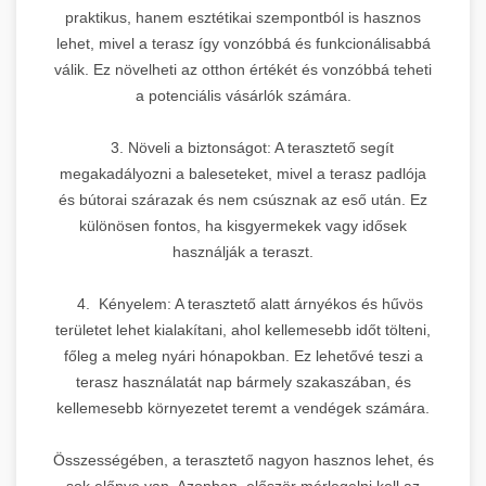
praktikus, hanem esztétikai szempontból is hasznos
lehet, mivel a terasz így vonzóbbá és funkcionálisabbá
válik. Ez növelheti az otthon értékét és vonzóbbá teheti
a potenciális vásárlók számára.
3. Növeli a biztonságot: A terasztető segít
megakadályozni a baleseteket, mivel a terasz padlója
és bútorai szárazak és nem csúsznak az eső után. Ez
különösen fontos, ha kisgyermekek vagy idősek
használják a teraszt.
4. Kényelem: A terasztető alatt árnyékos és hűvös
területet lehet kialakítani, ahol kellemesebb időt tölteni,
főleg a meleg nyári hónapokban. Ez lehetővé teszi a
terasz használatát nap bármely szakaszában, és
kellemesebb környezetet teremt a vendégek számára.
Összességében, a terasztető nagyon hasznos lehet, és
sok előnye van. Azonban, először mérlegelni kell az