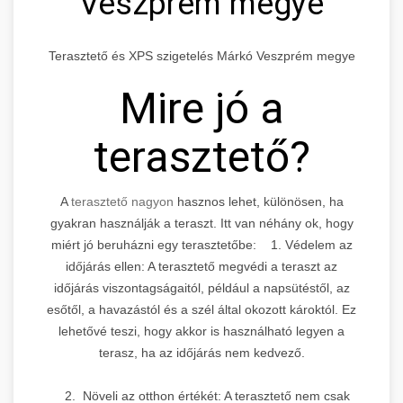
Veszprém megye
Terasztető és XPS szigetelés Márkó Veszprém megye
Mire jó a
terasztető?
A
terasztető nagyon
hasznos lehet, különösen, ha
gyakran használják a teraszt. Itt van néhány ok, hogy
miért jó beruházni egy terasztetőbe: 1. Védelem az
időjárás ellen: A terasztető megvédi a teraszt az
időjárás viszontagságaitól, például a napsütéstől, az
esőtől, a havazástól és a szél által okozott károktól. Ez
lehetővé teszi, hogy akkor is használható legyen a
terasz, ha az időjárás nem kedvező.
2. Növeli az otthon értékét: A terasztető nem csak