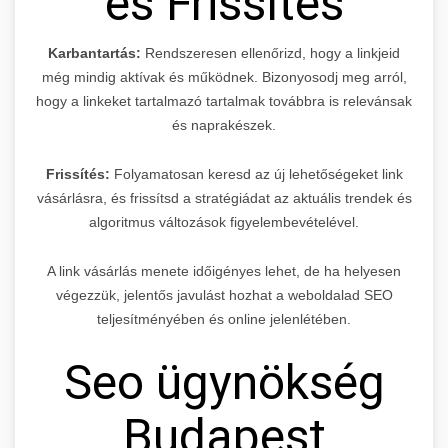
és Frissítés
Karbantartás:
Rendszeresen ellenőrizd, hogy a linkjeid
még mindig aktívak és működnek. Bizonyosodj meg arról,
hogy a linkeket tartalmazó tartalmak továbbra is relevánsak
és naprakészek.
Frissítés:
Folyamatosan keresd az új lehetőségeket link
vásárlásra, és frissítsd a stratégiádat az aktuális trendek és
algoritmus változások figyelembevételével.
A link vásárlás menete időigényes lehet, de ha helyesen
végezzük, jelentős javulást hozhat a weboldalad SEO
teljesítményében és online jelenlétében.
Seo ügynökség
Budapest