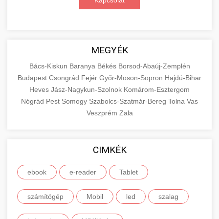
Kapcsolat
MEGYÉK
Bács-Kiskun
Baranya
Békés
Borsod-Abaúj-Zemplén
Budapest
Csongrád
Fejér
Győr-Moson-Sopron
Hajdú-Bihar
Heves
Jász-Nagykun-Szolnok
Komárom-Esztergom
Nógrád
Pest
Somogy
Szabolcs-Szatmár-Bereg
Tolna
Vas
Veszprém
Zala
CIMKÉK
ebook
e-reader
Tablet
számítógép
Mobil
led
szalag