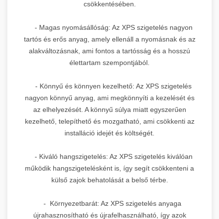
csökkentésében.
- Magas nyomásállóság: Az XPS szigetelés nagyon
tartós és erős anyag, amely ellenáll a nyomásnak és az
alakváltozásnak, ami fontos a tartósság és a hosszú
élettartam szempontjából.
- Könnyű és könnyen kezelhető: Az XPS szigetelés
nagyon könnyű anyag, ami megkönnyíti a kezelését és
az elhelyezését. A könnyű súlya miatt egyszerűen
kezelhető, telepíthető és mozgatható, ami csökkenti az
installáció idejét és költségét.
- Kiváló hangszigetelés: Az XPS szigetelés kiválóan
működik hangszigetelésként is, így segít csökkenteni a
külső zajok behatolását a belső térbe.
- Környezetbarát: Az XPS szigetelés anyaga
újrahasznosítható és újrafelhasználható, így azok