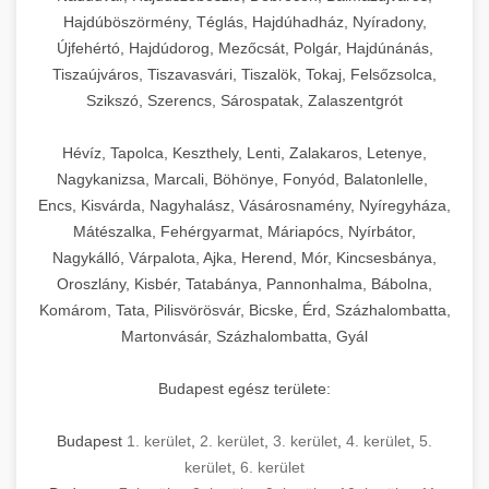
Hajdúböszörmény, Téglás, Hajdúhadház, Nyíradony,
Újfehértó, Hajdúdorog, Mezőcsát, Polgár, Hajdúnánás,
Tiszaújváros, Tiszavasvári, Tiszalök, Tokaj, Felsőzsolca,
Szikszó, Szerencs, Sárospatak, Zalaszentgrót
Hévíz, Tapolca, Keszthely, Lenti, Zalakaros, Letenye,
Nagykanizsa, Marcali, Böhönye, Fonyód, Balatonlelle,
Encs, Kisvárda, Nagyhalász, Vásárosnamény, Nyíregyháza,
Mátészalka, Fehérgyarmat, Máriapócs, Nyírbátor,
Nagykálló, Várpalota, Ajka, Herend, Mór, Kincsesbánya,
Oroszlány, Kisbér, Tatabánya, Pannonhalma, Bábolna,
Komárom, Tata, Pilisvörösvár, Bicske, Érd, Százhalombatta,
Martonvásár, Százhalombatta, Gyál
Budapest egész területe:
Budapest
1. kerület
,
2. kerület
,
3. kerület
,
4. kerület
,
5.
kerület
,
6. kerület