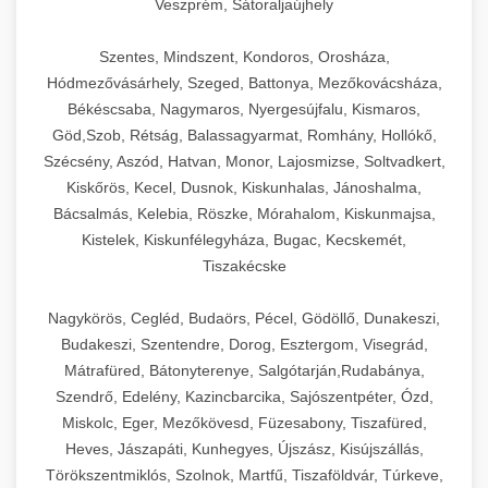
Veszprém, Sátoraljaújhely
Szentes, Mindszent, Kondoros, Orosháza,
Hódmezővásárhely, Szeged, Battonya, Mezőkovácsháza,
Békéscsaba, Nagymaros, Nyergesújfalu, Kismaros,
Göd,Szob, Rétság, Balassagyarmat, Romhány, Hollókő,
Szécsény, Aszód, Hatvan, Monor, Lajosmizse, Soltvadkert,
Kiskőrös, Kecel, Dusnok, Kiskunhalas, Jánoshalma,
Bácsalmás, Kelebia, Röszke, Mórahalom, Kiskunmajsa,
Kistelek, Kiskunfélegyháza, Bugac, Kecskemét,
Tiszakécske
Nagykörös, Cegléd, Budaörs, Pécel, Gödöllő, Dunakeszi,
Budakeszi, Szentendre, Dorog, Esztergom, Visegrád,
Mátrafüred, Bátonyterenye, Salgótarján,Rudabánya,
Szendrő, Edelény, Kazincbarcika, Sajószentpéter, Ózd,
Miskolc, Eger, Mezőkövesd, Füzesabony, Tiszafüred,
Heves, Jászapáti, Kunhegyes, Újszász, Kisújszállás,
Törökszentmiklós, Szolnok, Martfű, Tiszaföldvár, Túrkeve,