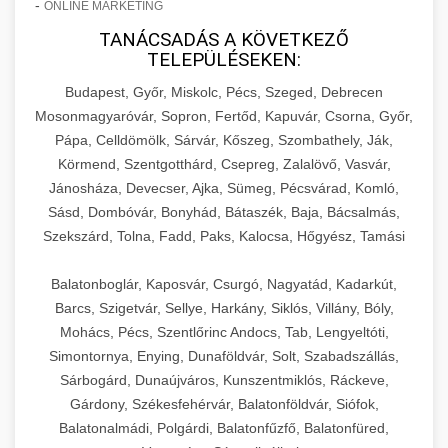
-
ONLINE MARKETING
TANÁCSADÁS A KÖVETKEZŐ
TELEPÜLÉSEKEN:
Budapest, Győr, Miskolc, Pécs, Szeged, Debrecen
Mosonmagyaróvár, Sopron, Fertőd, Kapuvár, Csorna, Győr,
Pápa, Celldömölk, Sárvár, Kőszeg, Szombathely, Ják,
Körmend, Szentgotthárd, Csepreg, Zalalövő, Vasvár,
Jánosháza, Devecser, Ajka, Sümeg, Pécsvárad, Komló,
Sásd, Dombóvár, Bonyhád, Bátaszék, Baja, Bácsalmás,
Szekszárd, Tolna, Fadd, Paks, Kalocsa, Hőgyész, Tamási
Balatonboglár, Kaposvár, Csurgó, Nagyatád, Kadarkút,
Barcs, Szigetvár, Sellye, Harkány, Siklós, Villány, Bóly,
Mohács, Pécs, Szentlőrinc Andocs, Tab, Lengyeltóti,
Simontornya, Enying, Dunaföldvár, Solt, Szabadszállás,
Sárbogárd, Dunaújváros, Kunszentmiklós, Ráckeve,
Gárdony, Székesfehérvár, Balatonföldvár, Siófok,
Balatonalmádi, Polgárdi, Balatonfűzfő, Balatonfüred,