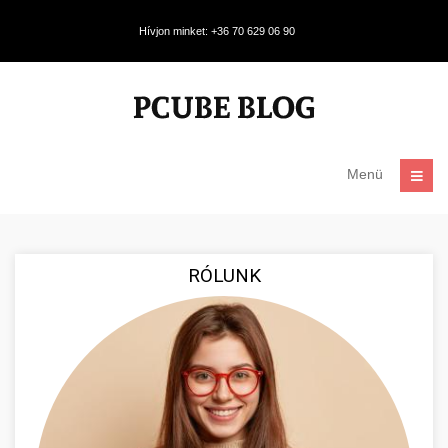
Hívjon minket: +36 70 629 06 90
Menü
RÓLUNK