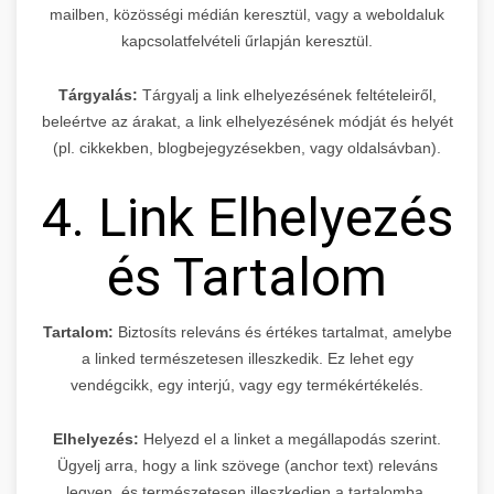
mailben, közösségi médián keresztül, vagy a weboldaluk
kapcsolatfelvételi űrlapján keresztül.
Tárgyalás:
Tárgyalj a link elhelyezésének feltételeiről,
beleértve az árakat, a link elhelyezésének módját és helyét
(pl. cikkekben, blogbejegyzésekben, vagy oldalsávban).
4. Link Elhelyezés
és Tartalom
Tartalom:
Biztosíts releváns és értékes tartalmat, amelybe
a linked természetesen illeszkedik. Ez lehet egy
vendégcikk, egy interjú, vagy egy termékértékelés.
Elhelyezés:
Helyezd el a linket a megállapodás szerint.
Ügyelj arra, hogy a link szövege (anchor text) releváns
legyen, és természetesen illeszkedjen a tartalomba.