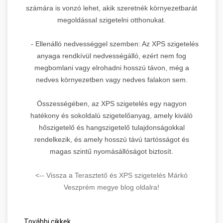
számára is vonzó lehet, akik szeretnék környezetbarát
megoldással szigetelni otthonukat.
- Ellenálló nedvességgel szemben: Az XPS szigetelés
anyaga rendkívül nedvességálló, ezért nem fog
megbomlani vagy elrohadni hosszú távon, még a
nedves környezetben vagy nedves falakon sem.
Összességében, az XPS szigetelés egy nagyon
hatékony és sokoldalú szigetelőanyag, amely kiváló
hőszigetelő és hangszigetelő tulajdonságokkal
rendelkezik, és amely hosszú távú tartósságot és
magas szintű nyomásállóságot biztosít.
<-- Vissza a Terasztető és XPS szigetelés Márkó
Veszprém megye blog oldalra!
További cikkek