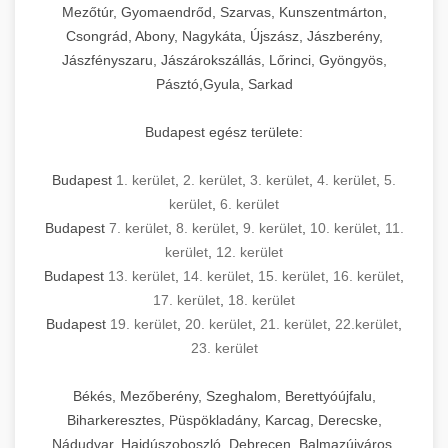
Mezőtúr, Gyomaendrőd, Szarvas, Kunszentmárton,
Csongrád, Abony, Nagykáta, Újszász, Jászberény,
Jászfényszaru, Jászárokszállás, Lőrinci, Gyöngyös,
Pásztó,Gyula, Sarkad
Budapest egész területe:
Budapest
1. kerület
,
2. kerület
,
3. kerület
,
4. kerület
,
5.
kerület
,
6. kerület
Budapest
7. kerület
,
8. kerület
,
9. kerület
,
10. kerület
,
11.
kerület
,
12. kerület
Budapest
13. kerület
,
14. kerület
,
15. kerület
,
16. kerület
,
17. kerület
,
18. kerület
Budapest
19. kerület
,
20. kerület
,
21. kerület
,
22.kerület
,
23. kerület
Békés, Mezőberény, Szeghalom, Berettyóújfalu,
Biharkeresztes, Püspökladány, Karcag, Derecske,
Nádudvar, Hajdúszoboszló, Debrecen, Balmazújváros,