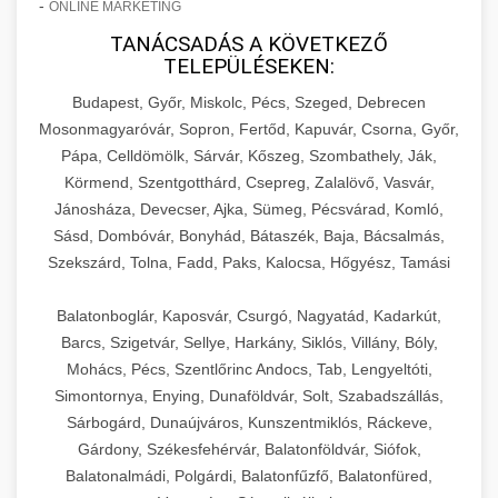
-
ONLINE MARKETING
TANÁCSADÁS A KÖVETKEZŐ
TELEPÜLÉSEKEN:
Budapest, Győr, Miskolc, Pécs, Szeged, Debrecen
Mosonmagyaróvár, Sopron, Fertőd, Kapuvár, Csorna, Győr,
Pápa, Celldömölk, Sárvár, Kőszeg, Szombathely, Ják,
Körmend, Szentgotthárd, Csepreg, Zalalövő, Vasvár,
Jánosháza, Devecser, Ajka, Sümeg, Pécsvárad, Komló,
Sásd, Dombóvár, Bonyhád, Bátaszék, Baja, Bácsalmás,
Szekszárd, Tolna, Fadd, Paks, Kalocsa, Hőgyész, Tamási
Balatonboglár, Kaposvár, Csurgó, Nagyatád, Kadarkút,
Barcs, Szigetvár, Sellye, Harkány, Siklós, Villány, Bóly,
Mohács, Pécs, Szentlőrinc Andocs, Tab, Lengyeltóti,
Simontornya, Enying, Dunaföldvár, Solt, Szabadszállás,
Sárbogárd, Dunaújváros, Kunszentmiklós, Ráckeve,
Gárdony, Székesfehérvár, Balatonföldvár, Siófok,
Balatonalmádi, Polgárdi, Balatonfűzfő, Balatonfüred,