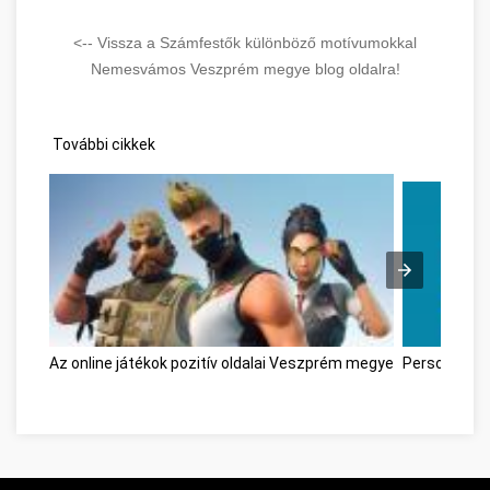
<-- Vissza a Számfestők különböző motívumokkal
Nemesvámos Veszprém megye blog oldalra!
További cikkek
Az online játékok pozitív oldalai Veszprém megye
Personal D