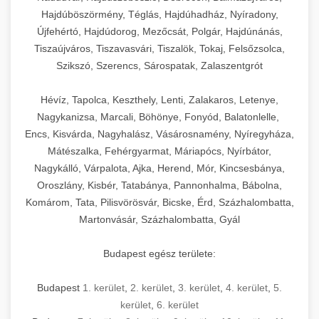
Hajdúböszörmény, Téglás, Hajdúhadház, Nyíradony,
Újfehértó, Hajdúdorog, Mezőcsát, Polgár, Hajdúnánás,
Tiszaújváros, Tiszavasvári, Tiszalök, Tokaj, Felsőzsolca,
Szikszó, Szerencs, Sárospatak, Zalaszentgrót
Hévíz, Tapolca, Keszthely, Lenti, Zalakaros, Letenye,
Nagykanizsa, Marcali, Böhönye, Fonyód, Balatonlelle,
Encs, Kisvárda, Nagyhalász, Vásárosnamény, Nyíregyháza,
Mátészalka, Fehérgyarmat, Máriapócs, Nyírbátor,
Nagykálló, Várpalota, Ajka, Herend, Mór, Kincsesbánya,
Oroszlány, Kisbér, Tatabánya, Pannonhalma, Bábolna,
Komárom, Tata, Pilisvörösvár, Bicske, Érd, Százhalombatta,
Martonvásár, Százhalombatta, Gyál
Budapest egész területe:
Budapest
1. kerület
,
2. kerület
,
3. kerület
,
4. kerület
,
5.
kerület
,
6. kerület