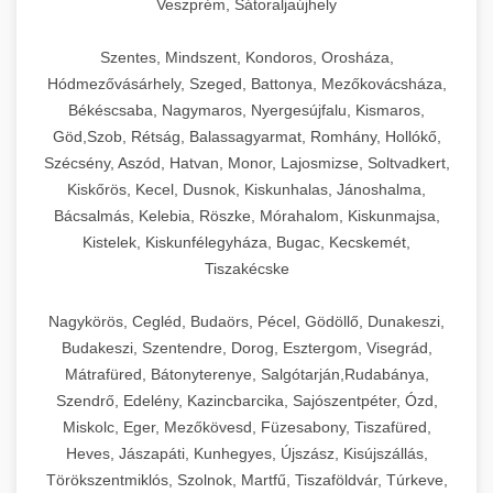
Veszprém, Sátoraljaújhely
Szentes, Mindszent, Kondoros, Orosháza,
Hódmezővásárhely, Szeged, Battonya, Mezőkovácsháza,
Békéscsaba, Nagymaros, Nyergesújfalu, Kismaros,
Göd,Szob, Rétság, Balassagyarmat, Romhány, Hollókő,
Szécsény, Aszód, Hatvan, Monor, Lajosmizse, Soltvadkert,
Kiskőrös, Kecel, Dusnok, Kiskunhalas, Jánoshalma,
Bácsalmás, Kelebia, Röszke, Mórahalom, Kiskunmajsa,
Kistelek, Kiskunfélegyháza, Bugac, Kecskemét,
Tiszakécske
Nagykörös, Cegléd, Budaörs, Pécel, Gödöllő, Dunakeszi,
Budakeszi, Szentendre, Dorog, Esztergom, Visegrád,
Mátrafüred, Bátonyterenye, Salgótarján,Rudabánya,
Szendrő, Edelény, Kazincbarcika, Sajószentpéter, Ózd,
Miskolc, Eger, Mezőkövesd, Füzesabony, Tiszafüred,
Heves, Jászapáti, Kunhegyes, Újszász, Kisújszállás,
Törökszentmiklós, Szolnok, Martfű, Tiszaföldvár, Túrkeve,