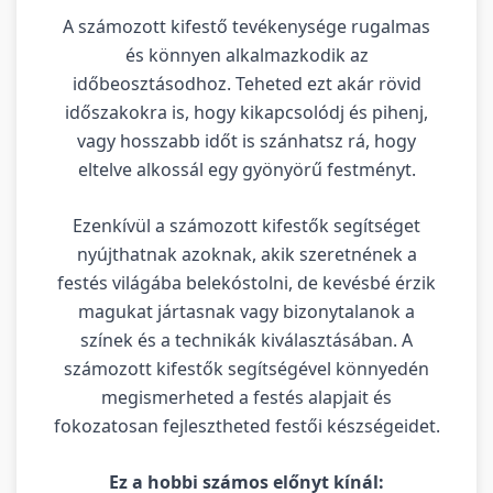
A számozott kifestő tevékenysége rugalmas
és könnyen alkalmazkodik az
időbeosztásodhoz. Teheted ezt akár rövid
időszakokra is, hogy kikapcsolódj és pihenj,
vagy hosszabb időt is szánhatsz rá, hogy
eltelve alkossál egy gyönyörű festményt.
Ezenkívül a számozott kifestők segítséget
nyújthatnak azoknak, akik szeretnének a
festés világába belekóstolni, de kevésbé érzik
magukat jártasnak vagy bizonytalanok a
színek és a technikák kiválasztásában. A
számozott kifestők segítségével könnyedén
megismerheted a festés alapjait és
fokozatosan fejlesztheted festői készségeidet.
Ez a hobbi számos előnyt kínál: