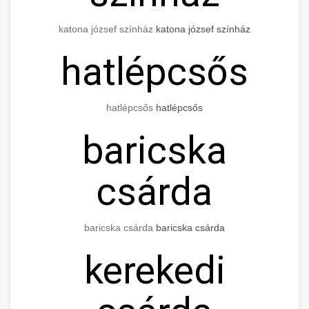
katona józsef színház
katona józsef színház
hatlépcsős
hatlépcsős
hatlépcsős
baricska
csárda
baricska csárda
baricska csárda
kerekedi