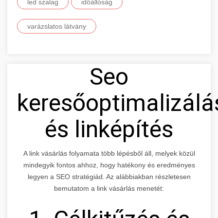
led szalag
időállóság
varázslatos látvány
Seo
keresőoptimalizálá
és linképítés
A link vásárlás folyamata több lépésből áll, melyek közül
mindegyik fontos ahhoz, hogy hatékony és eredményes
legyen a SEO stratégiád. Az alábbiakban részletesen
bemutatom a link vásárlás menetét: