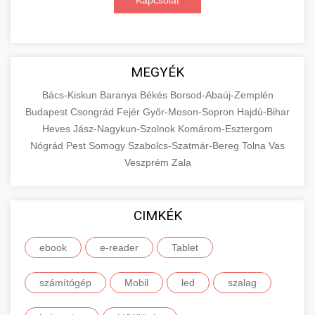
Kapcsolat
MEGYÉK
Bács-Kiskun
Baranya
Békés
Borsod-Abaúj-Zemplén
Budapest
Csongrád
Fejér
Győr-Moson-Sopron
Hajdú-Bihar
Heves
Jász-Nagykun-Szolnok
Komárom-Esztergom
Nógrád
Pest
Somogy
Szabolcs-Szatmár-Bereg
Tolna
Vas
Veszprém
Zala
CIMKÉK
ebook
e-reader
Tablet
számítógép
Mobil
led
szalag