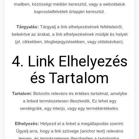
mailben, közösségi médián keresztül, vagy a weboldaluk
kapcsolatfelvételi űrlapján keresztül.
Tárgyalás:
Tárgyalj a link elhelyezésének feltételeiről,
beleértve az árakat, a link elhelyezésének módját és helyét
(pl. cikkekben, blogbejegyzésekben, vagy oldalsávban).
4. Link Elhelyezés
és Tartalom
Tartalom:
Biztosíts releváns és értékes tartalmat, amelybe
a linked természetesen illeszkedik. Ez lehet egy
vendégcikk, egy interjú, vagy egy termékértékelés.
Elhelyezés:
Helyezd el a linket a megállapodás szerint.
Ügyelj arra, hogy a link szövege (anchor text) releváns
legyen, és természetesen illeszkedjen a tartalomba.