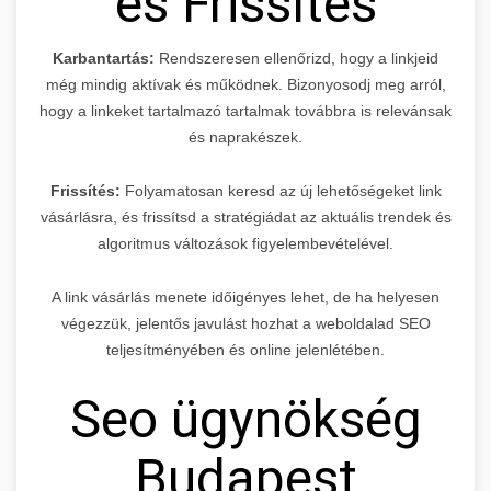
és Frissítés
Karbantartás:
Rendszeresen ellenőrizd, hogy a linkjeid
még mindig aktívak és működnek. Bizonyosodj meg arról,
hogy a linkeket tartalmazó tartalmak továbbra is relevánsak
és naprakészek.
Frissítés:
Folyamatosan keresd az új lehetőségeket link
vásárlásra, és frissítsd a stratégiádat az aktuális trendek és
algoritmus változások figyelembevételével.
A link vásárlás menete időigényes lehet, de ha helyesen
végezzük, jelentős javulást hozhat a weboldalad SEO
teljesítményében és online jelenlétében.
Seo ügynökség
Budapest