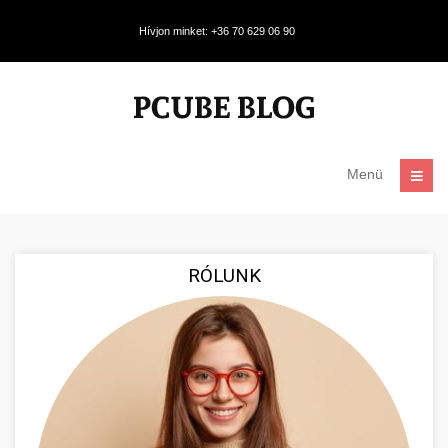
Hívjon minket: +36 70 629 06 90
Menü
RÓLUNK