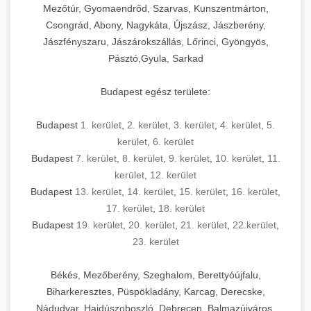
Mezőtúr, Gyomaendrőd, Szarvas, Kunszentmárton,
Csongrád, Abony, Nagykáta, Újszász, Jászberény,
Jászfényszaru, Jászárokszállás, Lőrinci, Gyöngyös,
Pásztó,Gyula, Sarkad
Budapest egész területe:
Budapest
1. kerület
,
2. kerület
,
3. kerület
,
4. kerület
,
5.
kerület
,
6. kerület
Budapest
7. kerület
,
8. kerület
,
9. kerület
,
10. kerület
,
11.
kerület
,
12. kerület
Budapest
13. kerület
,
14. kerület
,
15. kerület
,
16. kerület
,
17. kerület
,
18. kerület
Budapest
19. kerület
,
20. kerület
,
21. kerület
,
22.kerület
,
23. kerület
Békés, Mezőberény, Szeghalom, Berettyóújfalu,
Biharkeresztes, Püspökladány, Karcag, Derecske,
Nádudvar, Hajdúszoboszló, Debrecen, Balmazújváros,