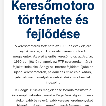
Keresőmotorok
története és
fejlődése
A keresőmotorok története az 1990-es évek elejére
nyúlik vissza, amikor az első keresőmotorok
megjelentek. Az első jelentős keresőmotor, az
Archie
,
1990-ben jött létre, amely az FTP szervereken tárolt
fájlokat indexelte. Ahogy az internet fejlődött, újabb és
újabb keresőmotorok, például az
Excite
és a
Yahoo
,
jelentek meg, amelyek a weboldalakat is elkezdték
indexelni.
A Google 1998-as megjelenése forradalmasította a
keresőoptimalizálást, mivel a PageRank algoritmusával
hatékonyabb és relevánsabb keresési eredményeket
biztosított. Azóta a keresőmotorok folyamatosan