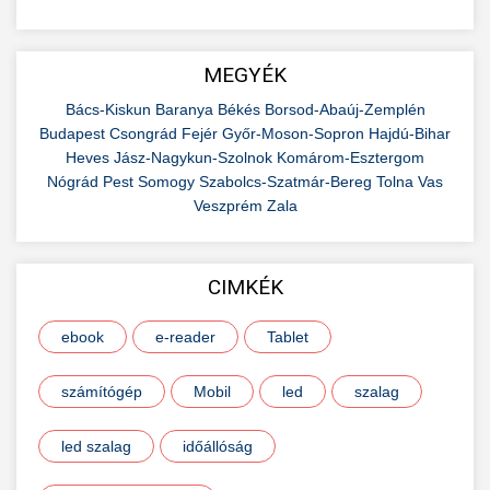
MEGYÉK
Bács-Kiskun
Baranya
Békés
Borsod-Abaúj-Zemplén
Budapest
Csongrád
Fejér
Győr-Moson-Sopron
Hajdú-Bihar
Heves
Jász-Nagykun-Szolnok
Komárom-Esztergom
Nógrád
Pest
Somogy
Szabolcs-Szatmár-Bereg
Tolna
Vas
Veszprém
Zala
CIMKÉK
ebook
e-reader
Tablet
számítógép
Mobil
led
szalag
led szalag
időállóság