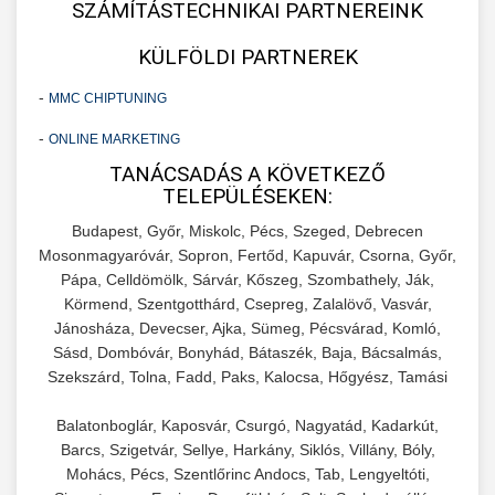
SZÁMÍTÁSTECHNIKAI PARTNEREINK
KÜLFÖLDI PARTNEREK
-
MMC CHIPTUNING
-
ONLINE MARKETING
TANÁCSADÁS A KÖVETKEZŐ
TELEPÜLÉSEKEN:
Budapest, Győr, Miskolc, Pécs, Szeged, Debrecen
Mosonmagyaróvár, Sopron, Fertőd, Kapuvár, Csorna, Győr,
Pápa, Celldömölk, Sárvár, Kőszeg, Szombathely, Ják,
Körmend, Szentgotthárd, Csepreg, Zalalövő, Vasvár,
Jánosháza, Devecser, Ajka, Sümeg, Pécsvárad, Komló,
Sásd, Dombóvár, Bonyhád, Bátaszék, Baja, Bácsalmás,
Szekszárd, Tolna, Fadd, Paks, Kalocsa, Hőgyész, Tamási
Balatonboglár, Kaposvár, Csurgó, Nagyatád, Kadarkút,
Barcs, Szigetvár, Sellye, Harkány, Siklós, Villány, Bóly,
Mohács, Pécs, Szentlőrinc Andocs, Tab, Lengyeltóti,