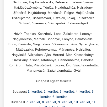
Nádudvar, Hajdúszoboszló, Debrecen, Balmazújváros,
Hajdúböszörmény, Téglás, Hajdúhadház, Nyíradony,
Újfehértó, Hajdúdorog, Mezőcsát, Polgár, Hajdúnánás,
Tiszaújváros, Tiszavasvári, Tiszalök, Tokaj, Felsőzsolca,
Szikszó, Szerencs, Sárospatak, Zalaszentgrót
Hévíz, Tapolca, Keszthely, Lenti, Zalakaros, Letenye,
Nagykanizsa, Marcali, Böhönye, Fonyód, Balatonlelle,
Encs, Kisvárda, Nagyhalász, Vásárosnamény, Nyíregyháza,
Mátészalka, Fehérgyarmat, Máriapócs, Nyírbátor,
Nagykálló, Várpalota, Ajka, Herend, Mór, Kincsesbánya,
Oroszlány, Kisbér, Tatabánya, Pannonhalma, Bábolna,
Komárom, Tata, Pilisvörösvár, Bicske, Érd, Százhalombatta,
Martonvásár, Százhalombatta, Gyál
Budapest egész területe:
Budapest
1. kerület
,
2. kerület
,
3. kerület
,
4. kerület
,
5.
kerület
,
6. kerület
Budapest
7. kerület
,
8. kerület
,
9. kerület
,
10. kerület
,
11.