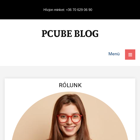
Hívjon minket: +36 70 629 06 90
Menü
RÓLUNK