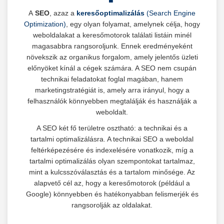
A
SEO
, azaz a
keresőoptimalizálás
(Search Engine
Optimization)
, egy olyan folyamat, amelynek célja, hogy
weboldalakat a keresőmotorok találati listáin minél
magasabbra rangsoroljunk. Ennek eredményeként
növekszik az organikus forgalom, amely jelentős üzleti
előnyöket kínál a cégek számára. A SEO nem csupán
technikai feladatokat foglal magában, hanem
marketingstratégiát is, amely arra irányul, hogy a
felhasználók könnyebben megtalálják és használják a
weboldalt.
A SEO két fő területre osztható: a technikai és a
tartalmi optimalizálásra. A technikai SEO a weboldal
feltérképezésére és indexelésére vonatkozik, míg a
tartalmi optimalizálás olyan szempontokat tartalmaz,
mint a kulcsszóválasztás és a tartalom minősége. Az
alapvető cél az, hogy a keresőmotorok (például a
Google) könnyebben és hatékonyabban felismerjék és
rangsorolják az oldalakat.