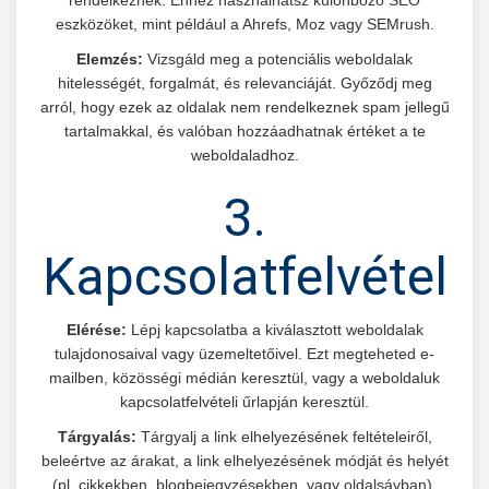
rendelkeznek. Ehhez használhatsz különböző SEO
eszközöket, mint például a Ahrefs, Moz vagy SEMrush.
Elemzés:
Vizsgáld meg a potenciális weboldalak
hitelességét, forgalmát, és relevanciáját. Győződj meg
arról, hogy ezek az oldalak nem rendelkeznek spam jellegű
tartalmakkal, és valóban hozzáadhatnak értéket a te
weboldaladhoz.
3.
Kapcsolatfelvétel
Elérése:
Lépj kapcsolatba a kiválasztott weboldalak
tulajdonosaival vagy üzemeltetőivel. Ezt megteheted e-
mailben, közösségi médián keresztül, vagy a weboldaluk
kapcsolatfelvételi űrlapján keresztül.
Tárgyalás:
Tárgyalj a link elhelyezésének feltételeiről,
beleértve az árakat, a link elhelyezésének módját és helyét
(pl. cikkekben, blogbejegyzésekben, vagy oldalsávban).