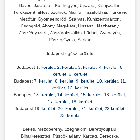
Heves, Jászapáti, Kunhegyes, Újszász, Kisújszállás,
Törökszentmiklós, Szolnok, Martfű, Tiszaföldvár, Túrkeve,
Mezőtúr, Gyomaendrőd, Szarvas, Kunszentmárton,
Csongrád, Abony, Nagykáta, Újszász, Jászberény,
Jászfényszaru, Jászárokszállás, Lőrinci, Gyöngyös,
Pásztó,Gyula, Sarkad
Budapest egész területe:
Budapest
1. kerület
,
2. kerület
,
3. kerület
,
4. kerület
,
5.
kerület
,
6. kerület
Budapest
7. kerület
,
8. kerület
,
9. kerület
,
10. kerület
,
11.
kerület
,
12. kerület
Budapest
13. kerület
,
14. kerület
,
15. kerület
,
16. kerület
,
17. kerület
,
18. kerület
Budapest
19. kerület
,
20. kerület
,
21. kerület
,
22.kerület
,
23. kerület
Békés, Mezőberény, Szeghalom, Berettyóújfalu,
Biharkeresztes, Püspökladány, Karcag, Derecske,