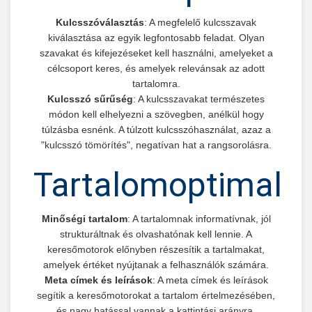
Kulcsszóválasztás
: A megfelelő kulcsszavak
kiválasztása az egyik legfontosabb feladat. Olyan
szavakat és kifejezéseket kell használni, amelyeket a
célcsoport keres, és amelyek relevánsak az adott
tartalomra.
Kulcsszó sűrűség
: A kulcsszavakat természetes
módon kell elhelyezni a szövegben, anélkül hogy
túlzásba esnénk. A túlzott kulcsszóhasználat, azaz a
"kulcsszó tömörítés", negatívan hat a rangsorolásra.
Tartalomoptimaliz
Minőségi tartalom
: A tartalomnak informatívnak, jól
strukturáltnak és olvashatónak kell lennie. A
keresőmotorok előnyben részesítik a tartalmakat,
amelyek értéket nyújtanak a felhasználók számára.
Meta címek és leírások
: A meta címek és leírások
segítik a keresőmotorokat a tartalom értelmezésében,
és nagy hatással vannak a kattintási arányra.