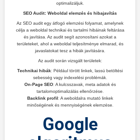
optimalizáljuk.
SEO Audit: Weboldal elemzés és hibajavítás
Az SEO audit egy átfogó elemzési folyamat, amelynek
célja a weboldal technikai és tartalmi hibáinak feltárása
és javítása. Az audit segít azonosítani azokat a
területeket, ahol a weboldal teljesítménye elmarad, és
javaslatokat tesz a hibák javítására.
Az audit során vizsgált területek:
Technikai hibák
: Például törött linkek, lassú betöltési
sebesség vagy indexelési problémák.
On-Page SEO
: A kulcsszavak, meta adatok és
tartalomoptimalizálás ellenőrzése.
Backlink profil
: A weboldalra mutató linkek
minőségének és mennyiségének elemzése.
Google