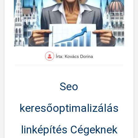
Írta: Kovács Dorina
Seo
keresőoptimalizálás
linképítés Cégeknek