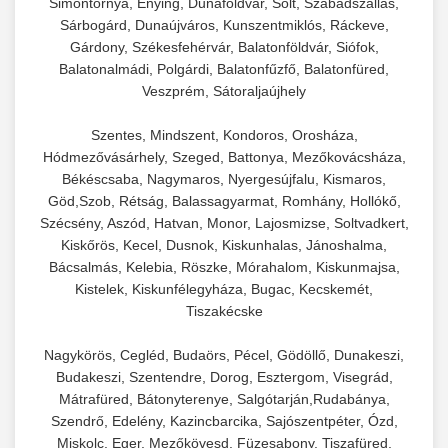
Simontornya, Enying, Dunaföldvár, Solt, Szabadszállás,
Sárbogárd, Dunaújváros, Kunszentmiklós, Ráckeve,
Gárdony, Székesfehérvár, Balatonföldvár, Siófok,
Balatonalmádi, Polgárdi, Balatonfűzfő, Balatonfüred,
Veszprém, Sátoraljaújhely
Szentes, Mindszent, Kondoros, Orosháza,
Hódmezővásárhely, Szeged, Battonya, Mezőkovácsháza,
Békéscsaba, Nagymaros, Nyergesújfalu, Kismaros,
Göd,Szob, Rétság, Balassagyarmat, Romhány, Hollókő,
Szécsény, Aszód, Hatvan, Monor, Lajosmizse, Soltvadkert,
Kiskőrös, Kecel, Dusnok, Kiskunhalas, Jánoshalma,
Bácsalmás, Kelebia, Röszke, Mórahalom, Kiskunmajsa,
Kistelek, Kiskunfélegyháza, Bugac, Kecskemét,
Tiszakécske
Nagykörös, Cegléd, Budaörs, Pécel, Gödöllő, Dunakeszi,
Budakeszi, Szentendre, Dorog, Esztergom, Visegrád,
Mátrafüred, Bátonyterenye, Salgótarján,Rudabánya,
Szendrő, Edelény, Kazincbarcika, Sajószentpéter, Ózd,
Miskolc, Eger, Mezőkövesd, Füzesabony, Tiszafüred,