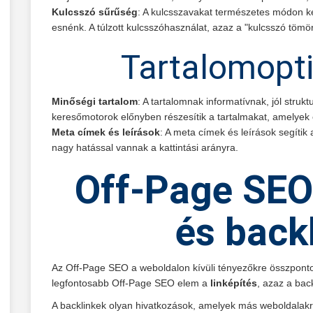
Kulcsszó sűrűség
: A kulcsszavakat természetes módon ke
esnénk. A túlzott kulcsszóhasználat, azaz a "kulcsszó tömör
Tartalomopti
Minőségi tartalom
: A tartalomnak informatívnak, jól strukt
keresőmotorok előnyben részesítik a tartalmakat, amelyek 
Meta címek és leírások
: A meta címek és leírások segíti
nagy hatással vannak a kattintási arányra.
Off-Page SEO:
és back
Az Off-Page SEO a weboldalon kívüli tényezőkre összpontos
legfontosabb Off-Page SEO elem a
linképítés
, azaz a ba
A backlinkek olyan hivatkozások, amelyek más weboldalakró