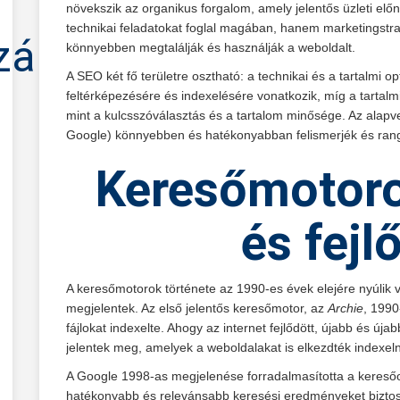
növekszik az organikus forgalom, amely jelentős üzleti e
technikai feladatokat foglal magában, hanem marketingstrat
zálás
könnyebben megtalálják és használják a weboldalt.
A SEO két fő területre osztható: a technikai és a tartalmi o
feltérképezésére és indexelésére vonatkozik, míg a tartalm
mint a kulcsszóválasztás és a tartalom minősége. Az alapv
Google) könnyebben és hatékonyabban felismerjék és rangs
Keresőmotoro
és fejl
A keresőmotorok története az 1990-es évek elejére nyúlik 
megjelentek. Az első jelentős keresőmotor, az
Archie
, 1990
fájlokat indexelte. Ahogy az internet fejlődött, újabb és ú
jelentek meg, amelyek a weboldalakat is elkezdték indexeln
A Google 1998-as megjelenése forradalmasította a keresőo
hatékonyabb és relevánsabb keresési eredményeket biztos