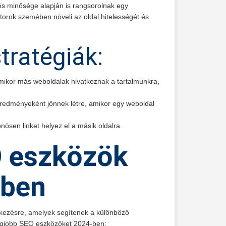
és minősége alapján is rangsorolnak egy
orok szemében növeli az oldal hitelességét és
stratégiák:
 amikor más weboldalak hivatkoznak a tartalmunkra,
 eredményeként jönnek létre, amikor egy weboldal
ösen linket helyez el a másik oldalra.
 eszközök
-ben
kezésre, amelyek segítenek a különböző
legjobb SEO eszközöket 2024-ben: