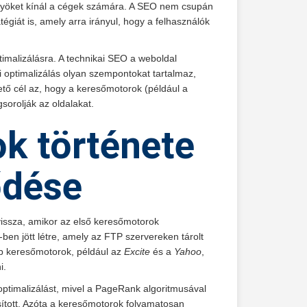
lőnyöket kínál a cégek számára. A SEO nem csupán
égiát is, amely arra irányul, hogy a felhasználók
ptimalizálásra. A technikai SEO a weboldal
i optimalizálás olyan szempontokat tartalmaz,
ető cél az, hogy a keresőmotorok (például a
orolják az oldalakat.
k története
ődése
vissza, amikor az első keresőmotorok
-ben jött létre, amely az FTP szervereken tárolt
jabb keresőmotorok, például az
Excite
és a
Yahoo
,
i.
ptimalizálást, mivel a PageRank algoritmusával
ított. Azóta a keresőmotorok folyamatosan