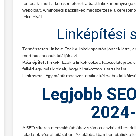
fontosak, mert a keresőmotorok a backlinkek mennyisége 
weboldalt. A minőségi backlinkek megszerzése a keresőmot
tekintélyét.
Linképítési 
Természetes linkek
: Ezek a linkek spontán jönnek létre,
mert hasznosnak találják azt.
Kézi épített linkek
: Ezek a linkek célzott kapcsolatépítés
felkéri egy másik oldalt, hogy hivatkozzon a tartalmára.
Linkcsere
: Egy másik módszer, amikor két weboldal kölcsön
Legjobb SEO
2024
A SEO sikeres megvalósításához számos eszköz áll rendel
feladatok végrehajtásában. Az alábbiakban bemutatjuk a 