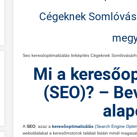
Cégeknek Somlóvás
meg
Seo keresőoptimalizálás linképítés Cégeknek Somlóvásár
Mi
a keresőop
(SEO)?
– Bev
alap
A
SEO
, azaz a
keresőoptimalizálás
(Search Engine Optim
weboldalakat a keresőmotorok találati listáin minél maga