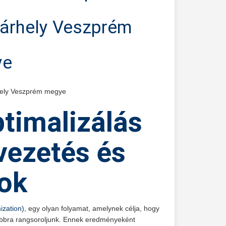
árhely Veszprém
ye
hely Veszprém megye
timalizálás
ezetés és
ok
ization)
, egy olyan folyamat, amelynek célja, hogy
sabbra rangsoroljunk. Ennek eredményeként