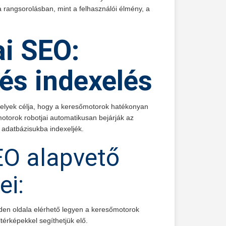
a rangsorolásban, mint a felhasználói élmény, a
i SEO:
és indexelés
melyek célja, hogy a keresőmotorok hatékonyan
otorok robotjai automatikusan bejárják az
z adatbázisukba indexeljék.
EO alapvető
ei:
inden oldala elérhető legyen a keresőmotorok
ltérképekkel segíthetjük elő.