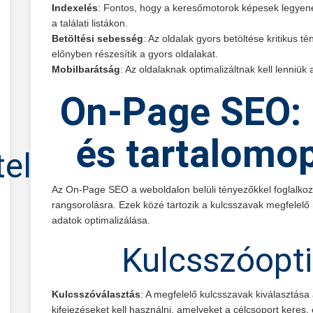
Indexelés
: Fontos, hogy a keresőmotorok képesek legyenek
a találati listákon.
Betöltési sebesség
: Az oldalak gyors betöltése kritikus 
előnyben részesítik a gyors oldalakat.
Mobilbarátság
: Az oldalaknak optimalizáltnak kell lenniü
On-Page SEO: 
és tartalomop
tel
Az On-Page SEO a weboldalon belüli tényezőkkel foglalkoz
rangsorolásra. Ezek közé tartozik a kulcsszavak megfelelő
adatok optimalizálása.
Kulcsszóopti
Kulcsszóválasztás
: A megfelelő kulcsszavak kiválasztása
kifejezéseket kell használni, amelyeket a célcsoport keres,