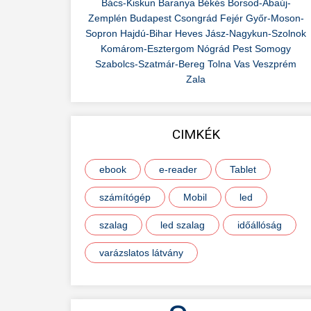
Bács-Kiskun
Baranya
Békés
Borsod-Abaúj-
Zemplén
Budapest
Csongrád
Fejér
Győr-Moson-
Sopron
Hajdú-Bihar
Heves
Jász-Nagykun-Szolnok
Komárom-Esztergom
Nógrád
Pest
Somogy
Szabolcs-Szatmár-Bereg
Tolna
Vas
Veszprém
Zala
CIMKÉK
ebook
e-reader
Tablet
számítógép
Mobil
led
szalag
led szalag
időállóság
varázslatos látvány