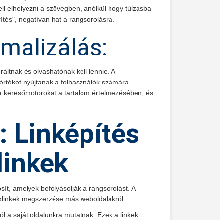
ll elhelyezni a szövegben, anélkül hogy túlzásba
ítés", negatívan hat a rangsorolásra.
malizálás:
uráltnak és olvashatónak kell lennie. A
értéket nyújtanak a felhasználók számára.
k a keresőmotorokat a tartalom értelmezésében, és
 Linképítés
linkek
ít, amelyek befolyásolják a rangsorolást. A
cklinkek megszerzése más weboldalakról.
l a saját oldalunkra mutatnak. Ezek a linkek