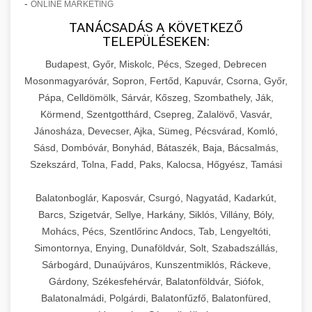
-
ONLINE MARKETING
TANÁCSADÁS A KÖVETKEZŐ
TELEPÜLÉSEKEN:
Budapest, Győr, Miskolc, Pécs, Szeged, Debrecen
Mosonmagyaróvár, Sopron, Fertőd, Kapuvár, Csorna, Győr,
Pápa, Celldömölk, Sárvár, Kőszeg, Szombathely, Ják,
Körmend, Szentgotthárd, Csepreg, Zalalövő, Vasvár,
Jánosháza, Devecser, Ajka, Sümeg, Pécsvárad, Komló,
Sásd, Dombóvár, Bonyhád, Bátaszék, Baja, Bácsalmás,
Szekszárd, Tolna, Fadd, Paks, Kalocsa, Hőgyész, Tamási
Balatonboglár, Kaposvár, Csurgó, Nagyatád, Kadarkút,
Barcs, Szigetvár, Sellye, Harkány, Siklós, Villány, Bóly,
Mohács, Pécs, Szentlőrinc Andocs, Tab, Lengyeltóti,
Simontornya, Enying, Dunaföldvár, Solt, Szabadszállás,
Sárbogárd, Dunaújváros, Kunszentmiklós, Ráckeve,
Gárdony, Székesfehérvár, Balatonföldvár, Siófok,
Balatonalmádi, Polgárdi, Balatonfűzfő, Balatonfüred,