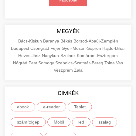
Kapcsolat
MEGYÉK
Bács-Kiskun
Baranya
Békés
Borsod-Abaúj-Zemplén
Budapest
Csongrád
Fejér
Győr-Moson-Sopron
Hajdú-Bihar
Heves
Jász-Nagykun-Szolnok
Komárom-Esztergom
Nógrád
Pest
Somogy
Szabolcs-Szatmár-Bereg
Tolna
Vas
Veszprém
Zala
CIMKÉK
ebook
e-reader
Tablet
számítógép
Mobil
led
szalag