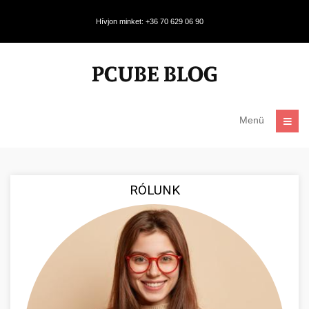
Hívjon minket: +36 70 629 06 90
Menü
RÓLUNK