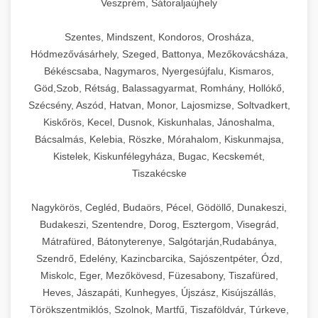
Veszprém, Sátoraljaújhely
Szentes, Mindszent, Kondoros, Orosháza,
Hódmezővásárhely, Szeged, Battonya, Mezőkovácsháza,
Békéscsaba, Nagymaros, Nyergesújfalu, Kismaros,
Göd,Szob, Rétság, Balassagyarmat, Romhány, Hollókő,
Szécsény, Aszód, Hatvan, Monor, Lajosmizse, Soltvadkert,
Kiskőrös, Kecel, Dusnok, Kiskunhalas, Jánoshalma,
Bácsalmás, Kelebia, Röszke, Mórahalom, Kiskunmajsa,
Kistelek, Kiskunfélegyháza, Bugac, Kecskemét,
Tiszakécske
Nagykörös, Cegléd, Budaörs, Pécel, Gödöllő, Dunakeszi,
Budakeszi, Szentendre, Dorog, Esztergom, Visegrád,
Mátrafüred, Bátonyterenye, Salgótarján,Rudabánya,
Szendrő, Edelény, Kazincbarcika, Sajószentpéter, Ózd,
Miskolc, Eger, Mezőkövesd, Füzesabony, Tiszafüred,
Heves, Jászapáti, Kunhegyes, Újszász, Kisújszállás,
Törökszentmiklós, Szolnok, Martfű, Tiszaföldvár, Túrkeve,