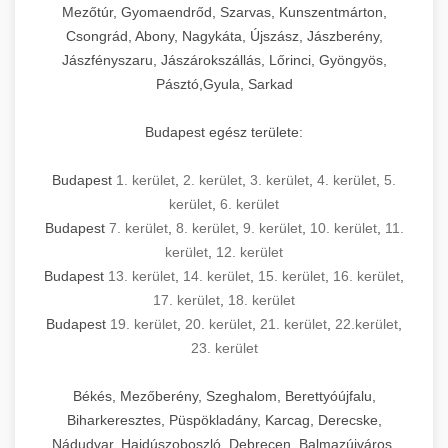
Mezőtúr, Gyomaendrőd, Szarvas, Kunszentmárton,
Csongrád, Abony, Nagykáta, Újszász, Jászberény,
Jászfényszaru, Jászárokszállás, Lőrinci, Gyöngyös,
Pásztó,Gyula, Sarkad
Budapest egész területe:
Budapest
1. kerület
,
2. kerület
,
3. kerület
,
4. kerület
,
5.
kerület
,
6. kerület
Budapest
7. kerület
,
8. kerület
,
9. kerület
,
10. kerület
,
11.
kerület
,
12. kerület
Budapest
13. kerület
,
14. kerület
,
15. kerület
,
16. kerület
,
17. kerület
,
18. kerület
Budapest
19. kerület
,
20. kerület
,
21. kerület
,
22.kerület
,
23. kerület
Békés, Mezőberény, Szeghalom, Berettyóújfalu,
Biharkeresztes, Püspökladány, Karcag, Derecske,
Nádudvar, Hajdúszoboszló, Debrecen, Balmazújváros,