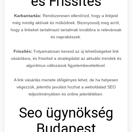
és Frissítés
Karbantartás:
Rendszeresen ellenőrizd, hogy a linkjeid
még mindig aktívak és működnek. Bizonyosodj meg arról,
hogy a linkeket tartalmazó tartalmak továbbra is relevánsak
és naprakészek.
Frissítés:
Folyamatosan keresd az új lehetőségeket link
vásárlásra, és frissítsd a stratégiádat az aktuális trendek és
algoritmus változások figyelembevételével.
A link vásárlás menete időigényes lehet, de ha helyesen
végezzük, jelentős javulást hozhat a weboldalad SEO
teljesítményében és online jelenlétében.
Seo ügynökség
Budapest