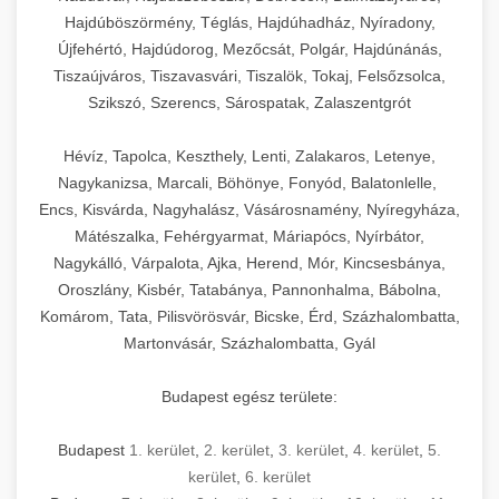
Hajdúböszörmény, Téglás, Hajdúhadház, Nyíradony,
Újfehértó, Hajdúdorog, Mezőcsát, Polgár, Hajdúnánás,
Tiszaújváros, Tiszavasvári, Tiszalök, Tokaj, Felsőzsolca,
Szikszó, Szerencs, Sárospatak, Zalaszentgrót
Hévíz, Tapolca, Keszthely, Lenti, Zalakaros, Letenye,
Nagykanizsa, Marcali, Böhönye, Fonyód, Balatonlelle,
Encs, Kisvárda, Nagyhalász, Vásárosnamény, Nyíregyháza,
Mátészalka, Fehérgyarmat, Máriapócs, Nyírbátor,
Nagykálló, Várpalota, Ajka, Herend, Mór, Kincsesbánya,
Oroszlány, Kisbér, Tatabánya, Pannonhalma, Bábolna,
Komárom, Tata, Pilisvörösvár, Bicske, Érd, Százhalombatta,
Martonvásár, Százhalombatta, Gyál
Budapest egész területe:
Budapest
1. kerület
,
2. kerület
,
3. kerület
,
4. kerület
,
5.
kerület
,
6. kerület