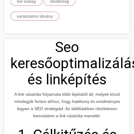
led szalag
időállóság
varázslatos látvány
Seo
keresőoptimalizálá
és linképítés
A link vásárlás folyamata több lépésből áll, melyek közül
mindegyik fontos ahhoz, hogy hatékony és eredményes
legyen a SEO stratégiád. Az alábbiakban részletesen
bemutatom a link vásárlás menetét: