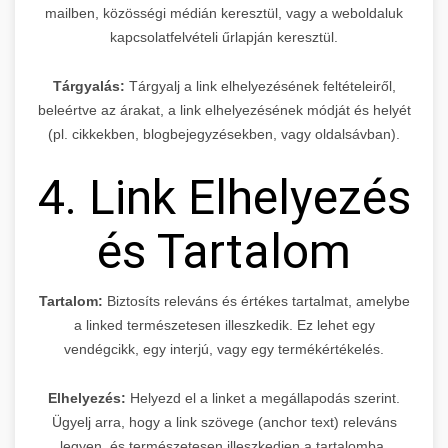
mailben, közösségi médián keresztül, vagy a weboldaluk
kapcsolatfelvételi űrlapján keresztül.
Tárgyalás:
Tárgyalj a link elhelyezésének feltételeiről,
beleértve az árakat, a link elhelyezésének módját és helyét
(pl. cikkekben, blogbejegyzésekben, vagy oldalsávban).
4. Link Elhelyezés
és Tartalom
Tartalom:
Biztosíts releváns és értékes tartalmat, amelybe
a linked természetesen illeszkedik. Ez lehet egy
vendégcikk, egy interjú, vagy egy termékértékelés.
Elhelyezés:
Helyezd el a linket a megállapodás szerint.
Ügyelj arra, hogy a link szövege (anchor text) releváns
legyen, és természetesen illeszkedjen a tartalomba.