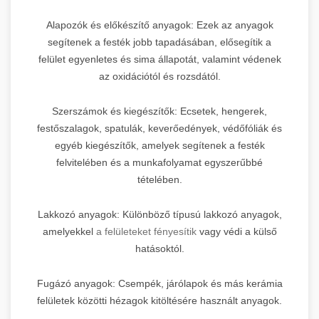
Alapozók és előkészítő anyagok: Ezek az anyagok
segítenek a festék jobb tapadásában, elősegítik a
felület egyenletes és sima állapotát, valamint védenek
az oxidációtól és rozsdától.
Szerszámok és kiegészítők: Ecsetek, hengerek,
festőszalagok, spatulák, keverőedények, védőfóliák és
egyéb kiegészítők, amelyek segítenek a festék
felvitelében és a munkafolyamat egyszerűbbé
tételében.
Lakkozó anyagok: Különböző típusú lakkozó anyagok,
amelyekkel
a felületeket fényesítik
vagy védi a külső
hatásoktól.
Fugázó anyagok: Csempék, járólapok és más kerámia
felületek közötti hézagok kitöltésére használt anyagok.