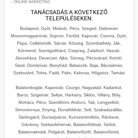
-
ONLINE MARKETING
TANÁCSADÁS A KÖVETKEZŐ
TELEPÜLÉSEKEN:
Budapest, Győr, Miskolc, Pécs, Szeged, Debrecen
Mosonmagyaróvár, Sopron, Fertőd, Kapuvár, Csorna, Győr,
Pápa, Celldömölk, Sárvár, Kőszeg, Szombathely, Ják,
Körmend, Szentgotthárd, Csepreg, Zalalövő, Vasvár,
Jánosháza, Devecser, Ajka, Sümeg, Pécsvárad, Komló,
Sásd, Dombóvár, Bonyhád, Bátaszék, Baja, Bácsalmás,
Szekszárd, Tolna, Fadd, Paks, Kalocsa, Hőgyész, Tamási
Balatonboglár, Kaposvár, Csurgó, Nagyatád, Kadarkút,
Barcs, Szigetvár, Sellye, Harkány, Siklós, Villány, Bóly,
Mohács, Pécs, Szentlőrinc Andocs, Tab, Lengyeltóti,
Simontornya, Enying, Dunaföldvár, Solt, Szabadszállás,
Sárbogárd, Dunaújváros, Kunszentmiklós, Ráckeve,
Gárdony, Székesfehérvár, Balatonföldvár, Siófok,
Balatonalmádi, Polgárdi, Balatonfűzfő, Balatonfüred,