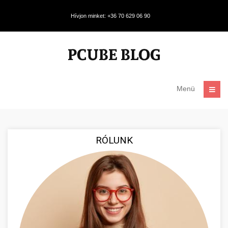
Hívjon minket: +36 70 629 06 90
Menü
RÓLUNK