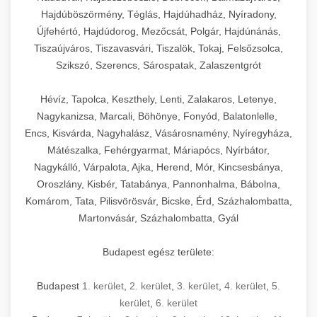
Hajdúböszörmény, Téglás, Hajdúhadház, Nyíradony,
Újfehértó, Hajdúdorog, Mezőcsát, Polgár, Hajdúnánás,
Tiszaújváros, Tiszavasvári, Tiszalök, Tokaj, Felsőzsolca,
Szikszó, Szerencs, Sárospatak, Zalaszentgrót
Hévíz, Tapolca, Keszthely, Lenti, Zalakaros, Letenye,
Nagykanizsa, Marcali, Böhönye, Fonyód, Balatonlelle,
Encs, Kisvárda, Nagyhalász, Vásárosnamény, Nyíregyháza,
Mátészalka, Fehérgyarmat, Máriapócs, Nyírbátor,
Nagykálló, Várpalota, Ajka, Herend, Mór, Kincsesbánya,
Oroszlány, Kisbér, Tatabánya, Pannonhalma, Bábolna,
Komárom, Tata, Pilisvörösvár, Bicske, Érd, Százhalombatta,
Martonvásár, Százhalombatta, Gyál
Budapest egész területe:
Budapest
1. kerület
,
2. kerület
,
3. kerület
,
4. kerület
,
5.
kerület
,
6. kerület