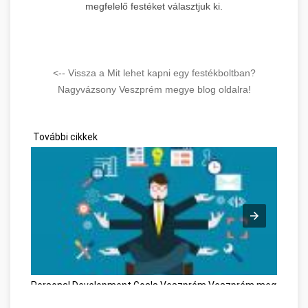
megfelelő festéket választjuk ki.
<-- Vissza a Mit lehet kapni egy festékboltban?
Nagyvázsony Veszprém megye blog oldalra!
További cikkek
Personal Development Goals Veszprém Veszprém megye