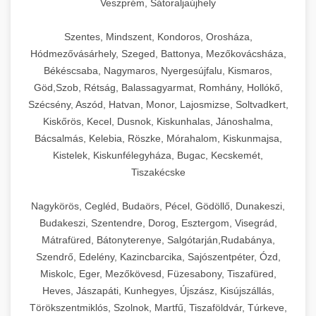
Veszprém, Sátoraljaújhely
Szentes, Mindszent, Kondoros, Orosháza,
Hódmezővásárhely, Szeged, Battonya, Mezőkovácsháza,
Békéscsaba, Nagymaros, Nyergesújfalu, Kismaros,
Göd,Szob, Rétság, Balassagyarmat, Romhány, Hollókő,
Szécsény, Aszód, Hatvan, Monor, Lajosmizse, Soltvadkert,
Kiskőrös, Kecel, Dusnok, Kiskunhalas, Jánoshalma,
Bácsalmás, Kelebia, Röszke, Mórahalom, Kiskunmajsa,
Kistelek, Kiskunfélegyháza, Bugac, Kecskemét,
Tiszakécske
Nagykörös, Cegléd, Budaörs, Pécel, Gödöllő, Dunakeszi,
Budakeszi, Szentendre, Dorog, Esztergom, Visegrád,
Mátrafüred, Bátonyterenye, Salgótarján,Rudabánya,
Szendrő, Edelény, Kazincbarcika, Sajószentpéter, Ózd,
Miskolc, Eger, Mezőkövesd, Füzesabony, Tiszafüred,
Heves, Jászapáti, Kunhegyes, Újszász, Kisújszállás,
Törökszentmiklós, Szolnok, Martfű, Tiszaföldvár, Túrkeve,