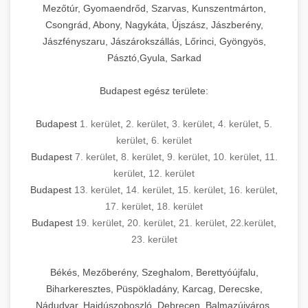
Mezőtúr, Gyomaendrőd, Szarvas, Kunszentmárton,
Csongrád, Abony, Nagykáta, Újszász, Jászberény,
Jászfényszaru, Jászárokszállás, Lőrinci, Gyöngyös,
Pásztó,Gyula, Sarkad
Budapest egész területe:
Budapest
1. kerület
,
2. kerület
,
3. kerület
,
4. kerület
,
5.
kerület
,
6. kerület
Budapest
7. kerület
,
8. kerület
,
9. kerület
,
10. kerület
,
11.
kerület
,
12. kerület
Budapest
13. kerület
,
14. kerület
,
15. kerület
,
16. kerület
,
17. kerület
,
18. kerület
Budapest
19. kerület
,
20. kerület
,
21. kerület
,
22.kerület
,
23. kerület
Békés, Mezőberény, Szeghalom, Berettyóújfalu,
Biharkeresztes, Püspökladány, Karcag, Derecske,
Nádudvar, Hajdúszoboszló, Debrecen, Balmazújváros,