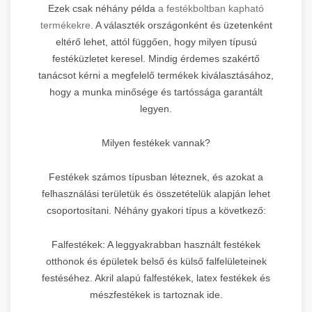
Ezek csak néhány példa
a festékboltban kapható
termékekre
. A választék országonként és üzetenként
eltérő lehet, attól függően, hogy milyen típusú
festéküzletet keresel. Mindig érdemes szakértő
tanácsot kérni a megfelelő termékek kiválasztásához,
hogy a munka minősége és tartóssága garantált
legyen.
Milyen festékek vannak?
Festékek számos típusban léteznek, és azokat a
felhasználási területük és összetételük alapján lehet
csoportosítani. Néhány gyakori típus a következő:
Falfestékek: A leggyakrabban használt festékek
otthonok és épületek belső és külső falfelületeinek
festéséhez. Akril alapú falfestékek, latex festékek és
mészfestékek is tartoznak ide.