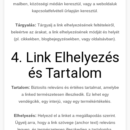
mailben, közösségi médián keresztül, vagy a weboldaluk
kapcsolatfelvételi űrlapján keresztül.
Tárgyalás:
Tárgyalj a link elhelyezésének feltételeiről,
beleértve az árakat, a link elhelyezésének módját és helyét
(pl. cikkekben, blogbejegyzésekben, vagy oldalsávban).
4. Link Elhelyezés
és Tartalom
Tartalom:
Biztosíts releváns és értékes tartalmat, amelybe
a linked természetesen illeszkedik. Ez lehet egy
vendégcikk, egy interjú, vagy egy termékértékelés.
Elhelyezés:
Helyezd el a linket a megállapodás szerint.
Ügyelj arra, hogy a link szövege (anchor text) releváns
legyen, és természetesen illeszkedjen a tartalomba.