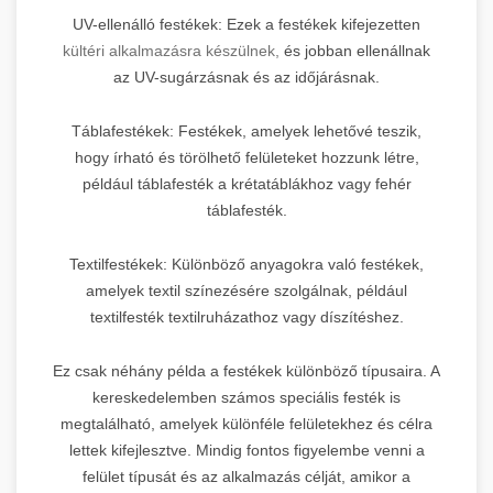
UV-ellenálló festékek: Ezek a festékek kifejezetten
kültéri alkalmazásra készülnek,
és jobban ellenállnak
az UV-sugárzásnak és az időjárásnak.
Táblafestékek: Festékek, amelyek lehetővé teszik,
hogy írható és törölhető felületeket hozzunk létre,
például táblafesték a krétatáblákhoz vagy fehér
táblafesték.
Textilfestékek: Különböző anyagokra való festékek,
amelyek textil színezésére szolgálnak, például
textilfesték textilruházathoz vagy díszítéshez.
Ez csak néhány példa a festékek különböző típusaira. A
kereskedelemben számos speciális festék is
megtalálható, amelyek különféle felületekhez és célra
lettek kifejlesztve. Mindig fontos figyelembe venni a
felület típusát és az alkalmazás célját, amikor a