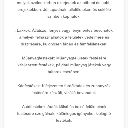
melyek széles körben elterjedtek az otthoni és hobbi
projektekben. Jól tapadnak falfelületeken és sokféle
színben kaphatók.
. Lakkok: Átlátszó, fényes vagy fénymentes bevonatok,
amelyek felhasználhatók a felületek védelmére és
díszítésére, különösen fában és fémfelületeken.
Műanyagfestékek: Műanyagfelületek festésére
kifejlesztett festékek, például műanyag játékok vagy
bútorok esetében.
Kádfestékek: Kifejezetten fürdőkádak és zuhanyzók
festésére készült, vízálló bevonatok.
Autófestékek: Autók külső és belső felületeinek
festésére szolgálnak, különleges igényeket kielégítő
festékek.