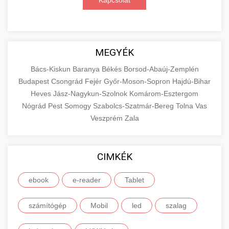
Kapcsolat
MEGYÉK
Bács-Kiskun
Baranya
Békés
Borsod-Abaúj-Zemplén
Budapest
Csongrád
Fejér
Győr-Moson-Sopron
Hajdú-Bihar
Heves
Jász-Nagykun-Szolnok
Komárom-Esztergom
Nógrád
Pest
Somogy
Szabolcs-Szatmár-Bereg
Tolna
Vas
Veszprém
Zala
CIMKÉK
ebook
e-reader
Tablet
számítógép
Mobil
led
szalag