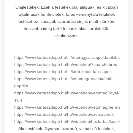
Olajfestékek: Ezek a festékek olaj alapúak, és kiválóan
alkalmasak fémfelületek, fa és keményfalú felületek
festéséhez. Lassabb száradási idejük miatt időnként
hosszabb ideig tartó felhasználási területekön
alkalmazzák.
https://www.kerteszdepo.hu/.../mutragya.../tapoldatok/biopon
https://www.kerteszdepo.hu/hu/webshop/?search=bros
https://www.kerteszdepo.hu/.../kerti-kutak-falicsapok...
https://www.kerteszdepo.hu/.../vetomag/rocalba/chili-
paprika
https://www.kerteszdepo.hu/hu/webshop/vetomag/royal-
sluis
https://www.kerteszdepo.hu/hu/webshop/vetomag/hermes
https://www.kerteszdepo.hu/hu/webshop/szerszamok
https://www.kerteszdepo.hu/hu/webshop/haztartas/kesek
Akrilfestékek: Gyorsan száradó, vízbázisú festékek,