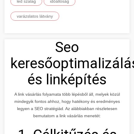
led szalag
időállóság
varázslatos látvány
Seo
keresőoptimalizálá
és linképítés
A link vásárlás folyamata több lépésből áll, melyek közül
mindegyik fontos ahhoz, hogy hatékony és eredményes
legyen a SEO stratégiád. Az alábbiakban részletesen
bemutatom a link vásárlás menetét: