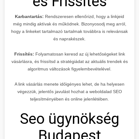
és Frissítés
Karbantartás:
Rendszeresen ellenőrizd, hogy a linkjeid
még mindig aktívak és működnek. Bizonyosodj meg arról,
hogy a linkeket tartalmazó tartalmak továbbra is relevánsak
és naprakészek.
Frissítés:
Folyamatosan keresd az új lehetőségeket link
vásárlásra, és frissítsd a stratégiádat az aktuális trendek és
algoritmus változások figyelembevételével.
A link vásárlás menete időigényes lehet, de ha helyesen
végezzük, jelentős javulást hozhat a weboldalad SEO
teljesítményében és online jelenlétében.
Seo ügynökség
Budapest