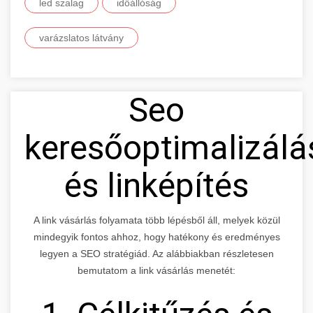
led szalag
időállóság
varázslatos látvány
Seo
keresőoptimalizálá
és linképítés
A link vásárlás folyamata több lépésből áll, melyek közül
mindegyik fontos ahhoz, hogy hatékony és eredményes
legyen a SEO stratégiád. Az alábbiakban részletesen
bemutatom a link vásárlás menetét: