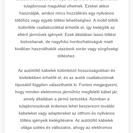
tulajdonosai magukkal vihetnek. Ezeket akkor
használják, amikor nincs hozzáférés egy nyilvános
töltőhöz vagy egyéb töltési lehetőséghez. A mobil töltők
különféle csatlakozókkal érhetők el, így kielégítik az
eltérő járművek igényeit. Ezek általában lassú töltést
biztosítanak, de nagyfokú hordozhatóságuk miatt
kiválóan használhatók utazások során vagy sürgősségi
töltéshez.
Az autótöltő kábelek különböző hosszúságokban és
kivitelekben érhetők el, és az autók csatlakozóinak
típusától függően választhatók ki. Fontos megjegyezni,
hogy minden elektromos járműhöz megfelelő kábel jár,
amely általában a jármű tartozéka. Azonban a
tulajdonosoknak érdemes lehet beszerezni további
kábeleket vagy adaptereket az otthoni és nyilvános
töltési igényeik kielégítésére. Az autótöltő kábelek
világa széles és változatos, ahogy az elektromos