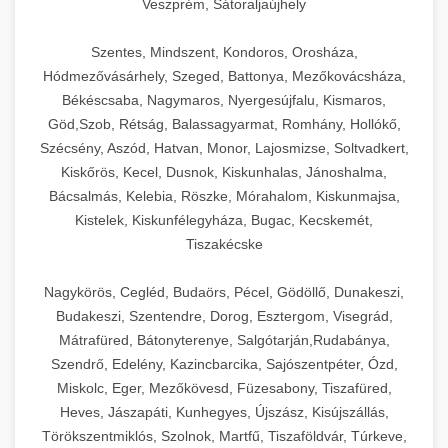
Veszprém, Sátoraljaújhely
Szentes, Mindszent, Kondoros, Orosháza,
Hódmezővásárhely, Szeged, Battonya, Mezőkovácsháza,
Békéscsaba, Nagymaros, Nyergesújfalu, Kismaros,
Göd,Szob, Rétság, Balassagyarmat, Romhány, Hollókő,
Szécsény, Aszód, Hatvan, Monor, Lajosmizse, Soltvadkert,
Kiskőrös, Kecel, Dusnok, Kiskunhalas, Jánoshalma,
Bácsalmás, Kelebia, Röszke, Mórahalom, Kiskunmajsa,
Kistelek, Kiskunfélegyháza, Bugac, Kecskemét,
Tiszakécske
Nagykörös, Cegléd, Budaörs, Pécel, Gödöllő, Dunakeszi,
Budakeszi, Szentendre, Dorog, Esztergom, Visegrád,
Mátrafüred, Bátonyterenye, Salgótarján,Rudabánya,
Szendrő, Edelény, Kazincbarcika, Sajószentpéter, Ózd,
Miskolc, Eger, Mezőkövesd, Füzesabony, Tiszafüred,
Heves, Jászapáti, Kunhegyes, Újszász, Kisújszállás,
Törökszentmiklós, Szolnok, Martfű, Tiszaföldvár, Túrkeve,