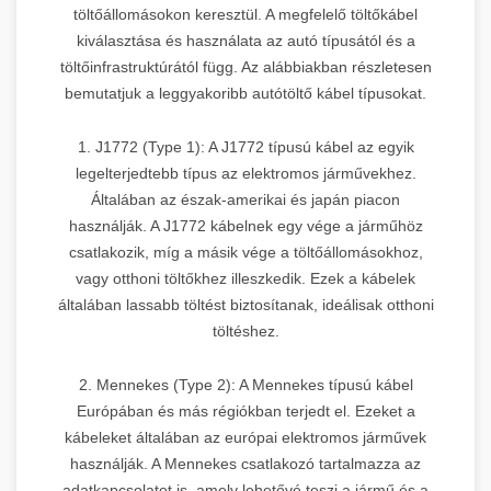
töltőállomásokon keresztül. A megfelelő töltőkábel
kiválasztása és használata az autó típusától és a
töltőinfrastruktúrától függ. Az alábbiakban részletesen
bemutatjuk a leggyakoribb autótöltő kábel típusokat.
1. J1772 (Type 1): A J1772 típusú kábel az egyik
legelterjedtebb típus az elektromos járművekhez.
Általában az észak-amerikai és japán piacon
használják. A J1772 kábelnek egy vége a járműhöz
csatlakozik, míg a másik vége a töltőállomásokhoz,
vagy otthoni töltőkhez illeszkedik. Ezek a kábelek
általában lassabb töltést biztosítanak, ideálisak otthoni
töltéshez.
2. Mennekes (Type 2): A Mennekes típusú kábel
Európában és más régiókban terjedt el. Ezeket a
kábeleket általában az európai elektromos járművek
használják. A Mennekes csatlakozó tartalmazza az
adatkapcsolatot is, amely lehetővé teszi a jármű és a