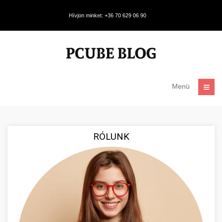
Hívjon minket: +36 70 629 06 90
Menü
RÓLUNK