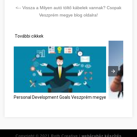
<-- Vissza a Milyen autó töltő kábelek vannak? Csopak
Veszprém megye blog oldalra!
További cikkek
Personal Development Goals Veszprém megye
Az online ját
Copyright © 2021
Roth Creative |
webáruház készítés