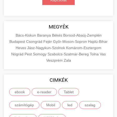
Kapcsolat
MEGYÉK
Bács-Kiskun
Baranya
Békés
Borsod-Abaúj-Zemplén
Budapest
Csongrád
Fejér
Győr-Moson-Sopron
Hajdú-Bihar
Heves
Jász-Nagykun-Szolnok
Komárom-Esztergom
Nógrád
Pest
Somogy
Szabolcs-Szatmár-Bereg
Tolna
Vas
Veszprém
Zala
CIMKÉK
ebook
e-reader
Tablet
számítógép
Mobil
led
szalag