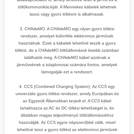
töltőkommunikációját. A Mennekes kábelek lehetnek
lassú vagy gyors töltésre is alkalmasak.
3. CHAdeMO: A CHAdeMO egy olyan gyors töltési
rendszer, amelyet különféle elektromos járművek
használnak. Ezek a kábelek lehetővé teszik a gyors
töltést, de a CHAdeMO töltőállomások kisebb számban
találhatók meg. A CHAdeMO kábel azoknak a
járműveknek a tulajdonosai számára fontos, amelyek
támogatják ezt a rendszert.
4. CCS (Combined Charging System): Az CCS egy
univerzális gyors töltési rendszer, amely Európában és
az Egyesült Államokban terjedt el. A CCS kábel
tartalmazza az AC és DC töltési lehetőséget is, és
általában magas teljesítményű töltőállomásokhoz
használják. Az CCS egyre népszerűbbé válik, mivel
lehetővé teszi a gyors töltést az elektromos járművek