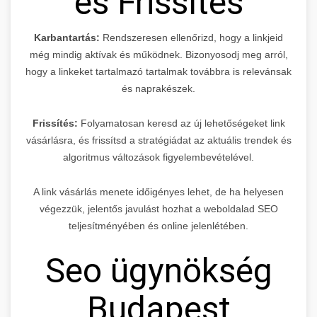
és Frissítés
Karbantartás:
Rendszeresen ellenőrizd, hogy a linkjeid
még mindig aktívak és működnek. Bizonyosodj meg arról,
hogy a linkeket tartalmazó tartalmak továbbra is relevánsak
és naprakészek.
Frissítés:
Folyamatosan keresd az új lehetőségeket link
vásárlásra, és frissítsd a stratégiádat az aktuális trendek és
algoritmus változások figyelembevételével.
A link vásárlás menete időigényes lehet, de ha helyesen
végezzük, jelentős javulást hozhat a weboldalad SEO
teljesítményében és online jelenlétében.
Seo ügynökség
Budapest