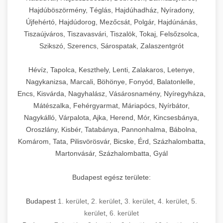
Hajdúböszörmény, Téglás, Hajdúhadház, Nyíradony,
Újfehértó, Hajdúdorog, Mezőcsát, Polgár, Hajdúnánás,
Tiszaújváros, Tiszavasvári, Tiszalök, Tokaj, Felsőzsolca,
Szikszó, Szerencs, Sárospatak, Zalaszentgrót
Hévíz, Tapolca, Keszthely, Lenti, Zalakaros, Letenye,
Nagykanizsa, Marcali, Böhönye, Fonyód, Balatonlelle,
Encs, Kisvárda, Nagyhalász, Vásárosnamény, Nyíregyháza,
Mátészalka, Fehérgyarmat, Máriapócs, Nyírbátor,
Nagykálló, Várpalota, Ajka, Herend, Mór, Kincsesbánya,
Oroszlány, Kisbér, Tatabánya, Pannonhalma, Bábolna,
Komárom, Tata, Pilisvörösvár, Bicske, Érd, Százhalombatta,
Martonvásár, Százhalombatta, Gyál
Budapest egész területe:
Budapest
1. kerület
,
2. kerület
,
3. kerület
,
4. kerület
,
5.
kerület
,
6. kerület