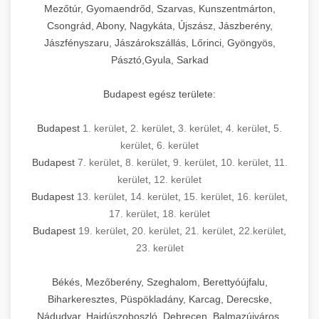
Mezőtúr, Gyomaendrőd, Szarvas, Kunszentmárton,
Csongrád, Abony, Nagykáta, Újszász, Jászberény,
Jászfényszaru, Jászárokszállás, Lőrinci, Gyöngyös,
Pásztó,Gyula, Sarkad
Budapest egész területe:
Budapest
1. kerület
,
2. kerület
,
3. kerület
,
4. kerület
,
5.
kerület
,
6. kerület
Budapest
7. kerület
,
8. kerület
,
9. kerület
,
10. kerület
,
11.
kerület
,
12. kerület
Budapest
13. kerület
,
14. kerület
,
15. kerület
,
16. kerület
,
17. kerület
,
18. kerület
Budapest
19. kerület
,
20. kerület
,
21. kerület
,
22.kerület
,
23. kerület
Békés, Mezőberény, Szeghalom, Berettyóújfalu,
Biharkeresztes, Püspökladány, Karcag, Derecske,
Nádudvar, Hajdúszoboszló, Debrecen, Balmazújváros,