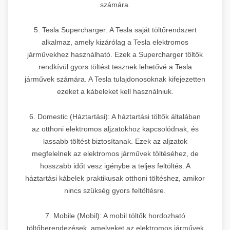
számára.
5. Tesla Supercharger: A Tesla saját töltőrendszert
alkalmaz, amely kizárólag a Tesla elektromos
járművekhez használható. Ezek a Supercharger töltők
rendkívül gyors töltést tesznek lehetővé a Tesla
járművek számára. A Tesla tulajdonosoknak kifejezetten
ezeket a kábeleket kell használniuk.
6. Domestic (Háztartási): A háztartási töltők általában
az otthoni elektromos aljzatokhoz kapcsolódnak, és
lassabb töltést biztosítanak. Ezek az aljzatok
megfelelnek az elektromos járművek töltéséhez, de
hosszabb időt vesz igénybe a teljes feltöltés. A
háztartási kábelek praktikusak otthoni töltéshez, amikor
nincs szükség gyors feltöltésre.
7. Mobile (Mobil): A mobil töltők hordozható
töltőberendezések, amelyeket az elektromos járművek