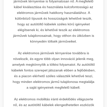
járművek térnyerése is folyamatosan nő. A megfelelő
kábel kiválasztása és használata kulcsfontosságú az
elektromos járművek hatékony használatához. A
különböző típusok és hosszúságok lehetővé teszik,
hogy az autótöltő kábelek széles körű igényeket
elégítsenek ki, és lehetővé teszik az elektromos
járművek tulajdonosainak, hogy otthon és útközben is
könnyedén töltsék járműveiket.
Az elektromos járművek térnyerése továbbra is
növekszik, és egyre több olyan innováció jelenik meg,
amelyek megkönnyítik a töltési folyamatot. Az autótöltő
kábelek fontos szerepet játszanak ebben a fejlődésben,
és a piacon elérhető széles választék lehetővé teszi,
hogy minden elektromos jármű tulajdonosa megtalálja
a saját igényeinek megfelelő kábelt.
Az elektromos mobilitás iránti érdeklődés világszerte
nő, és az autótöltő kábelek elengedhetetlen eszközök