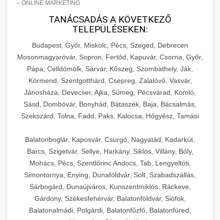
-
ONLINE MARKETING
TANÁCSADÁS A KÖVETKEZŐ
TELEPÜLÉSEKEN:
Budapest, Győr, Miskolc, Pécs, Szeged, Debrecen
Mosonmagyaróvár, Sopron, Fertőd, Kapuvár, Csorna, Győr,
Pápa, Celldömölk, Sárvár, Kőszeg, Szombathely, Ják,
Körmend, Szentgotthárd, Csepreg, Zalalövő, Vasvár,
Jánosháza, Devecser, Ajka, Sümeg, Pécsvárad, Komló,
Sásd, Dombóvár, Bonyhád, Bátaszék, Baja, Bácsalmás,
Szekszárd, Tolna, Fadd, Paks, Kalocsa, Hőgyész, Tamási
Balatonboglár, Kaposvár, Csurgó, Nagyatád, Kadarkút,
Barcs, Szigetvár, Sellye, Harkány, Siklós, Villány, Bóly,
Mohács, Pécs, Szentlőrinc Andocs, Tab, Lengyeltóti,
Simontornya, Enying, Dunaföldvár, Solt, Szabadszállás,
Sárbogárd, Dunaújváros, Kunszentmiklós, Ráckeve,
Gárdony, Székesfehérvár, Balatonföldvár, Siófok,
Balatonalmádi, Polgárdi, Balatonfűzfő, Balatonfüred,