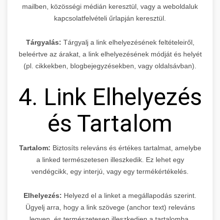
mailben, közösségi médián keresztül, vagy a weboldaluk
kapcsolatfelvételi űrlapján keresztül.
Tárgyalás:
Tárgyalj a link elhelyezésének feltételeiről,
beleértve az árakat, a link elhelyezésének módját és helyét
(pl. cikkekben, blogbejegyzésekben, vagy oldalsávban).
4. Link Elhelyezés
és Tartalom
Tartalom:
Biztosíts releváns és értékes tartalmat, amelybe
a linked természetesen illeszkedik. Ez lehet egy
vendégcikk, egy interjú, vagy egy termékértékelés.
Elhelyezés:
Helyezd el a linket a megállapodás szerint.
Ügyelj arra, hogy a link szövege (anchor text) releváns
legyen, és természetesen illeszkedjen a tartalomba.