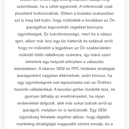
számításait, ha a célok egyeznek. A referenciák csak
pluszként funkcionálnak. Ebben a kutatási szakaszban
azt is meg kell tudni, hogy működtek-e korábban az Ön
iparágához kapcsolódó cégekkel bizonyos
ügynökségek. Ez kulcsfontosságú, mert ha a válasz
igen, akkor már lesz egy kis hátterük és tudásuk arról,
hogy mi működött a legjobban az Ön szakterületén
működő többi vállalkozás számára, így máris szert
tehetünk egy helyzeti előnyben a választás
tekintetében. A sikeres SEM és PPC hirdetési stratégiák
iparáganként nagyban eltérhetnek, ezért bónusz, ha
egy ügynökségnek sok tapasztalata van az Önéhez
hasonló vállalatokkal. A tanulási görbe rövidebb lesz, és
gyorsan láthatja az eredményeket, ha olyan
emberekkel dolgozik, akik már sokat tudnak arról az
iparágról, melyben ön is tartózkodik. Egy SEM
ügynökség felvétele segíthet abban, hogy digitális
marketing stratégiáját magasabb szintre emelje, és a