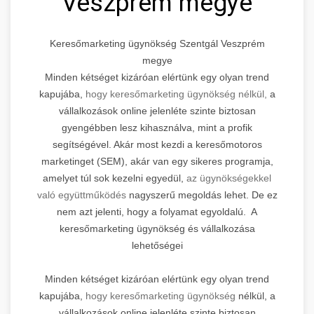
Veszprém megye
Keresőmarketing ügynökség Szentgál Veszprém
megye
Minden kétséget kizáróan elértünk egy olyan trend
kapujába,
hogy keresőmarketing ügynökség nélkül,
a
vállalkozások online jelenléte szinte biztosan
gyengébben lesz kihasználva, mint a profik
segítségével. Akár most kezdi a keresőmotoros
marketinget (SEM), akár van egy sikeres programja,
amelyet túl sok kezelni egyedül,
az ügynökségekkel
való együttműködés
nagyszerű megoldás lehet. De ez
nem azt jelenti, hogy a folyamat egyoldalú. A
keresőmarketing ügynökség és vállalkozása
lehetőségei
Minden kétséget kizáróan elértünk egy olyan trend
kapujába,
hogy keresőmarketing ügynökség
nélkül, a
vállalkozások online jelenléte szinte biztosan