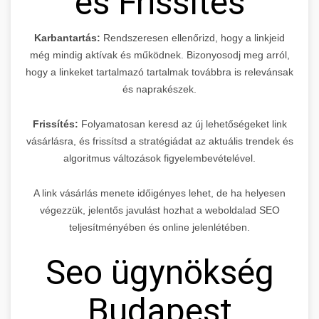
és Frissítés
Karbantartás:
Rendszeresen ellenőrizd, hogy a linkjeid
még mindig aktívak és működnek. Bizonyosodj meg arról,
hogy a linkeket tartalmazó tartalmak továbbra is relevánsak
és naprakészek.
Frissítés:
Folyamatosan keresd az új lehetőségeket link
vásárlásra, és frissítsd a stratégiádat az aktuális trendek és
algoritmus változások figyelembevételével.
A link vásárlás menete időigényes lehet, de ha helyesen
végezzük, jelentős javulást hozhat a weboldalad SEO
teljesítményében és online jelenlétében.
Seo ügynökség
Budapest