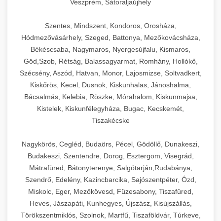
Veszprém, Sátoraljaújhely
Szentes, Mindszent, Kondoros, Orosháza,
Hódmezővásárhely, Szeged, Battonya, Mezőkovácsháza,
Békéscsaba, Nagymaros, Nyergesújfalu, Kismaros,
Göd,Szob, Rétság, Balassagyarmat, Romhány, Hollókő,
Szécsény, Aszód, Hatvan, Monor, Lajosmizse, Soltvadkert,
Kiskőrös, Kecel, Dusnok, Kiskunhalas, Jánoshalma,
Bácsalmás, Kelebia, Röszke, Mórahalom, Kiskunmajsa,
Kistelek, Kiskunfélegyháza, Bugac, Kecskemét,
Tiszakécske
Nagykörös, Cegléd, Budaörs, Pécel, Gödöllő, Dunakeszi,
Budakeszi, Szentendre, Dorog, Esztergom, Visegrád,
Mátrafüred, Bátonyterenye, Salgótarján,Rudabánya,
Szendrő, Edelény, Kazincbarcika, Sajószentpéter, Ózd,
Miskolc, Eger, Mezőkövesd, Füzesabony, Tiszafüred,
Heves, Jászapáti, Kunhegyes, Újszász, Kisújszállás,
Törökszentmiklós, Szolnok, Martfű, Tiszaföldvár, Túrkeve,