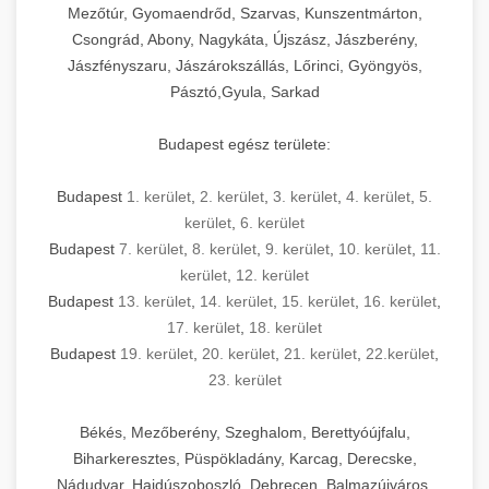
Mezőtúr, Gyomaendrőd, Szarvas, Kunszentmárton,
Csongrád, Abony, Nagykáta, Újszász, Jászberény,
Jászfényszaru, Jászárokszállás, Lőrinci, Gyöngyös,
Pásztó,Gyula, Sarkad
Budapest egész területe:
Budapest
1. kerület
,
2. kerület
,
3. kerület
,
4. kerület
,
5.
kerület
,
6. kerület
Budapest
7. kerület
,
8. kerület
,
9. kerület
,
10. kerület
,
11.
kerület
,
12. kerület
Budapest
13. kerület
,
14. kerület
,
15. kerület
,
16. kerület
,
17. kerület
,
18. kerület
Budapest
19. kerület
,
20. kerület
,
21. kerület
,
22.kerület
,
23. kerület
Békés, Mezőberény, Szeghalom, Berettyóújfalu,
Biharkeresztes, Püspökladány, Karcag, Derecske,
Nádudvar, Hajdúszoboszló, Debrecen, Balmazújváros,