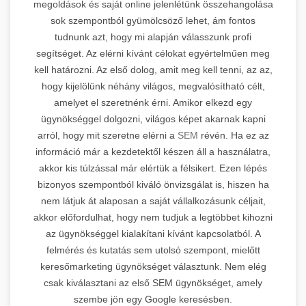
megoldások és saját online jelenlétünk összehangolása
sok szempontból gyümölcsöző lehet, ám fontos
tudnunk azt, hogy mi alapján válasszunk profi
segítséget. Az elérni kívánt célokat egyértelműen meg
kell határozni. Az első dolog, amit meg kell tenni, az az,
hogy kijelölünk néhány világos, megvalósítható célt,
amelyet el szeretnénk érni. Amikor elkezd egy
ügynökséggel dolgozni, világos képet akarnak kapni
arról, hogy mit szeretne elérni a
SEM
révén. Ha ez az
információ már a kezdetektől készen áll a használatra,
akkor kis túlzással már elértük a félsikert. Ezen lépés
bizonyos szempontból kiváló önvizsgálat is, hiszen ha
nem látjuk át alaposan a saját vállalkozásunk céljait,
akkor előfordulhat, hogy nem tudjuk a legtöbbet kihozni
az ügynökséggel kialakítani kívánt kapcsolatból. A
felmérés és kutatás sem utolsó szempont, mielőtt
keresőmarketing ügynökséget választunk. Nem elég
csak kiválasztani az első SEM ügynökséget, amely
szembe jön egy Google keresésben.