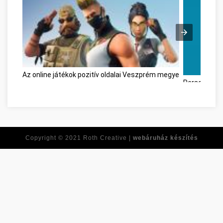
Az online játékok pozitív oldalai Veszprém megye
Personal D
Copyright © 2021
Roth Creative |
webáruház készítés