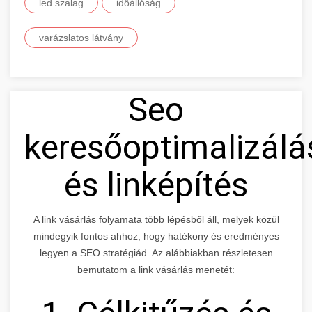
led szalag
időállóság
varázslatos látvány
Seo
keresőoptimalizálá
és linképítés
A link vásárlás folyamata több lépésből áll, melyek közül
mindegyik fontos ahhoz, hogy hatékony és eredményes
legyen a SEO stratégiád. Az alábbiakban részletesen
bemutatom a link vásárlás menetét: