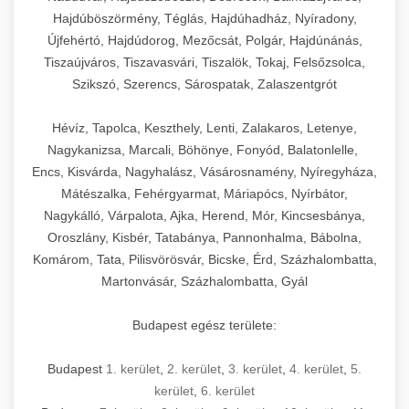
Hajdúböszörmény, Téglás, Hajdúhadház, Nyíradony,
Újfehértó, Hajdúdorog, Mezőcsát, Polgár, Hajdúnánás,
Tiszaújváros, Tiszavasvári, Tiszalök, Tokaj, Felsőzsolca,
Szikszó, Szerencs, Sárospatak, Zalaszentgrót
Hévíz, Tapolca, Keszthely, Lenti, Zalakaros, Letenye,
Nagykanizsa, Marcali, Böhönye, Fonyód, Balatonlelle,
Encs, Kisvárda, Nagyhalász, Vásárosnamény, Nyíregyháza,
Mátészalka, Fehérgyarmat, Máriapócs, Nyírbátor,
Nagykálló, Várpalota, Ajka, Herend, Mór, Kincsesbánya,
Oroszlány, Kisbér, Tatabánya, Pannonhalma, Bábolna,
Komárom, Tata, Pilisvörösvár, Bicske, Érd, Százhalombatta,
Martonvásár, Százhalombatta, Gyál
Budapest egész területe:
Budapest
1. kerület
,
2. kerület
,
3. kerület
,
4. kerület
,
5.
kerület
,
6. kerület