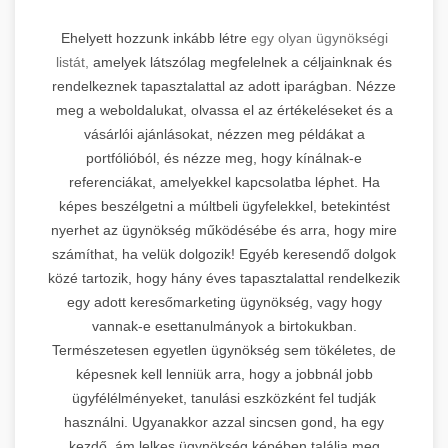
Ehelyett hozzunk inkább létre
egy olyan ügynökségi
listát,
amelyek látszólag megfelelnek a céljainknak és
rendelkeznek tapasztalattal az adott iparágban. Nézze
meg a weboldalukat, olvassa el az értékeléseket és a
vásárlói ajánlásokat, nézzen meg példákat a
portfólióból, és nézze meg, hogy kínálnak-e
referenciákat, amelyekkel kapcsolatba léphet. Ha
képes beszélgetni a múltbeli ügyfelekkel, betekintést
nyerhet az ügynökség működésébe és arra, hogy mire
számíthat, ha velük dolgozik! Egyéb keresendő dolgok
közé tartozik, hogy hány éves tapasztalattal rendelkezik
egy adott keresőmarketing ügynökség, vagy hogy
vannak-e esettanulmányok a birtokukban.
Természetesen egyetlen ügynökség sem tökéletes, de
képesnek kell lenniük arra, hogy a jobbnál jobb
ügyfélélményeket, tanulási eszközként fel tudják
használni. Ugyanakkor azzal sincsen gond, ha egy
kezdő, ám lelkes ügynökség képében találja meg