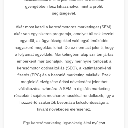
gyengébben lesz kihasználva, mint a profik
segítségével.
Akár most kezdi a keresőmotoros marketinget (SEM),
akár van egy sikeres programja, amelyet túl sok kezelni
egyedül, az ügynökségekkel való együttműködés
nagyszerű megoldás lehet. De ez nem azt jelenti, hogy
a folyamat egyoldalú. Marketingben alap szinten jártas
emberként már tudhatjuk, hogy mennyire fontosak a
keresőmotor optimalizálás (SEO), a kattintásonkénti
fizetés (PPC) és a hasonló marketing taktikák. Ezek
megfelelő elvégzése óriási növekedést jelenthet
vállalkozása számára. A SEM, a digitális marketing
részeként sajátos mechanizmusokkal rendelkezik, így a
hozzáértő szakértők bevonása kulcsfontosságú a
kívánt növekedés eléréséhez.
Egy keresőmarketing ügynökség által
nyújtott