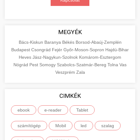
Kapcsolat
MEGYÉK
Bács-Kiskun
Baranya
Békés
Borsod-Abaúj-Zemplén
Budapest
Csongrád
Fejér
Győr-Moson-Sopron
Hajdú-Bihar
Heves
Jász-Nagykun-Szolnok
Komárom-Esztergom
Nógrád
Pest
Somogy
Szabolcs-Szatmár-Bereg
Tolna
Vas
Veszprém
Zala
CIMKÉK
ebook
e-reader
Tablet
számítógép
Mobil
led
szalag