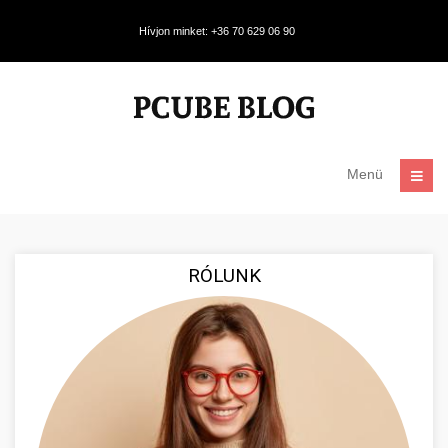
Hívjon minket: +36 70 629 06 90
Menü
RÓLUNK