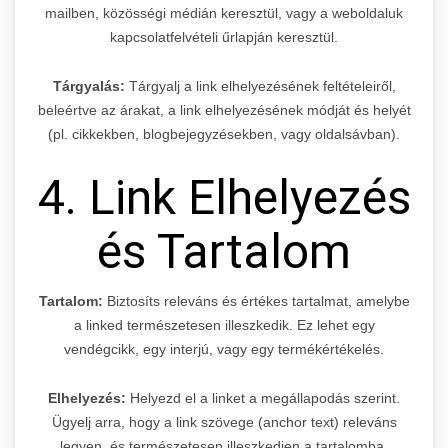
mailben, közösségi médián keresztül, vagy a weboldaluk
kapcsolatfelvételi űrlapján keresztül.
Tárgyalás:
Tárgyalj a link elhelyezésének feltételeiről,
beleértve az árakat, a link elhelyezésének módját és helyét
(pl. cikkekben, blogbejegyzésekben, vagy oldalsávban).
4. Link Elhelyezés
és Tartalom
Tartalom:
Biztosíts releváns és értékes tartalmat, amelybe
a linked természetesen illeszkedik. Ez lehet egy
vendégcikk, egy interjú, vagy egy termékértékelés.
Elhelyezés:
Helyezd el a linket a megállapodás szerint.
Ügyelj arra, hogy a link szövege (anchor text) releváns
legyen, és természetesen illeszkedjen a tartalomba.