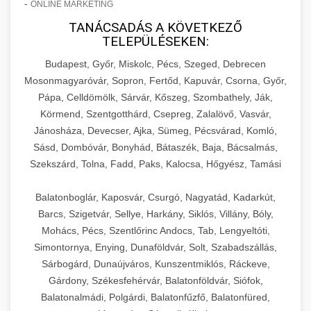
-
ONLINE MARKETING
TANÁCSADÁS A KÖVETKEZŐ
TELEPÜLÉSEKEN:
Budapest, Győr, Miskolc, Pécs, Szeged, Debrecen
Mosonmagyaróvár, Sopron, Fertőd, Kapuvár, Csorna, Győr,
Pápa, Celldömölk, Sárvár, Kőszeg, Szombathely, Ják,
Körmend, Szentgotthárd, Csepreg, Zalalövő, Vasvár,
Jánosháza, Devecser, Ajka, Sümeg, Pécsvárad, Komló,
Sásd, Dombóvár, Bonyhád, Bátaszék, Baja, Bácsalmás,
Szekszárd, Tolna, Fadd, Paks, Kalocsa, Hőgyész, Tamási
Balatonboglár, Kaposvár, Csurgó, Nagyatád, Kadarkút,
Barcs, Szigetvár, Sellye, Harkány, Siklós, Villány, Bóly,
Mohács, Pécs, Szentlőrinc Andocs, Tab, Lengyeltóti,
Simontornya, Enying, Dunaföldvár, Solt, Szabadszállás,
Sárbogárd, Dunaújváros, Kunszentmiklós, Ráckeve,
Gárdony, Székesfehérvár, Balatonföldvár, Siófok,
Balatonalmádi, Polgárdi, Balatonfűzfő, Balatonfüred,