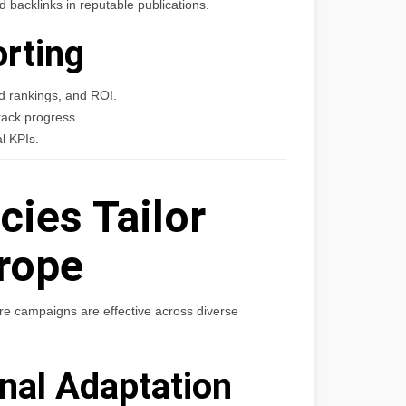
backlinks in reputable publications.
orting
d rankings, and ROI.
rack progress.
l KPIs.
ies Tailor
urope
e campaigns are effective across diverse
onal Adaptation