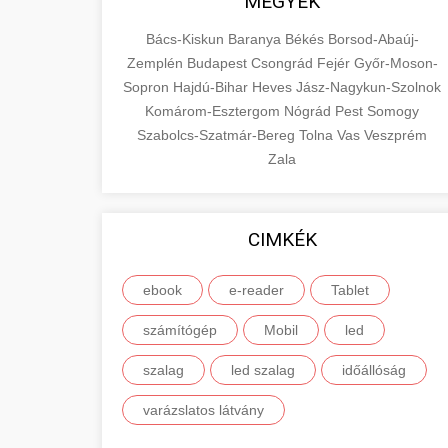
MEGYÉK
Bács-Kiskun
Baranya
Békés
Borsod-Abaúj-
Zemplén
Budapest
Csongrád
Fejér
Győr-Moson-
Sopron
Hajdú-Bihar
Heves
Jász-Nagykun-Szolnok
Komárom-Esztergom
Nógrád
Pest
Somogy
Szabolcs-Szatmár-Bereg
Tolna
Vas
Veszprém
Zala
CIMKÉK
ebook
e-reader
Tablet
számítógép
Mobil
led
szalag
led szalag
időállóság
varázslatos látvány