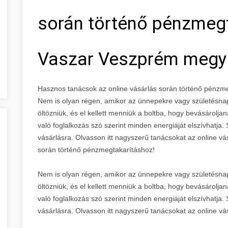
során történő pénzmegt
Vaszar Veszprém megy
Hasznos tanácsok az online vásárlás során történő pénz
Nem is olyan régen, amikor az ünnepekre vagy születésnap
öltözniük, és el kellett menniük a boltba, hogy bevásárolja
való foglalkozás szó szerint minden energiáját elszívhatja
vásárlásra. Olvasson itt nagyszerű tanácsokat az online v
során történő pénzmegtakarításhoz!
Nem is olyan régen, amikor az ünnepekre vagy születésnap
öltözniük, és el kellett menniük a boltba, hogy bevásárolja
való foglalkozás szó szerint minden energiáját elszívhatja
vásárlásra. Olvasson itt nagyszerű tanácsokat az online vá