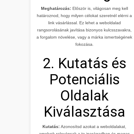
Meghatározás:
Először is, világosan meg kell
határoznod, hogy milyen célokat szeretnél elérni a
link vásárlással. Ez lehet a weboldalad
rangsorolásának javítása bizonyos kulcsszavakra,
a forgalom növelése, vagy a márka ismertségének
fokozása.
2. Kutatás és
Potenciális
Oldalak
Kiválasztása
Kutatás:
Azonosítsd azokat a weboldalakat,
amelyek relevánsak a te iparágadban és magas