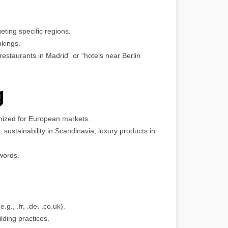
ting specific regions.
nkings.
 restaurants in Madrid” or “hotels near Berlin
g
imized for European markets.
., sustainability in Scandinavia, luxury products in
words.
., .fr, .de, .co.uk).
lding practices.