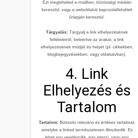
Ezt megteheted e-mailben, közösségi médián
keresztül, vagy a weboldaluk kapcsolatfelvételi
űrlapján keresztül.
Tárgyalás:
Tárgyalj a link elhelyezésének
feltételeiről, beleértve az árakat, a link
elhelyezésének módját és helyét (pl. cikkekben,
blogbejegyzésekben, vagy oldalsávban).
4. Link
Elhelyezés és
Tartalom
Tartalom:
Biztosíts releváns és értékes tartalmat,
amelybe a linked természetesen illeszkedik. Ez
lehet egy vendégcikk, egy interjú, vagy egy