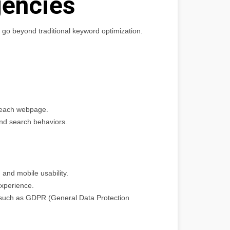
encies
 go beyond traditional keyword optimization.
f each webpage.
 and search behaviors.
 and mobile usability.
experience.
, such as GDPR (General Data Protection