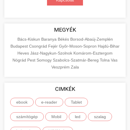
Kapcsolat
MEGYÉK
Bács-Kiskun
Baranya
Békés
Borsod-Abaúj-Zemplén
Budapest
Csongrád
Fejér
Győr-Moson-Sopron
Hajdú-Bihar
Heves
Jász-Nagykun-Szolnok
Komárom-Esztergom
Nógrád
Pest
Somogy
Szabolcs-Szatmár-Bereg
Tolna
Vas
Veszprém
Zala
CIMKÉK
ebook
e-reader
Tablet
számítógép
Mobil
led
szalag