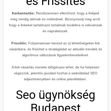
és Frissítés
Karbantartás:
Rendszeresen ellenőrizd, hogy a linkjeid
még mindig aktívak és működnek. Bizonyosodj meg arról,
hogy a linkeket tartalmazó tartalmak továbbra is relevánsak
és naprakészek.
Frissítés:
Folyamatosan keresd az új lehetőségeket link
vásárlásra, és frissítsd a stratégiádat az aktuális trendek és
algoritmus változások figyelembevételével.
A link vásárlás menete időigényes lehet, de ha helyesen
végezzük, jelentős javulást hozhat a weboldalad SEO
teljesítményében és online jelenlétében.
Seo ügynökség
Budapest