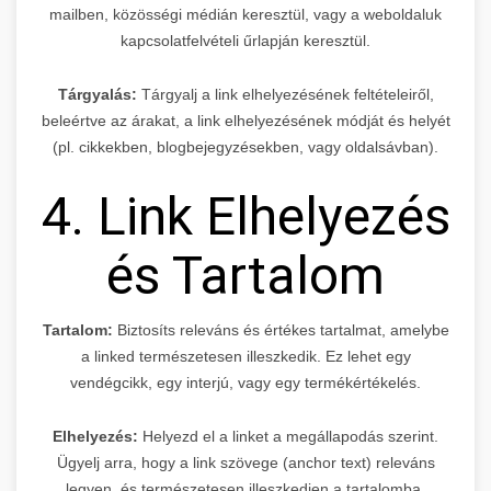
mailben, közösségi médián keresztül, vagy a weboldaluk
kapcsolatfelvételi űrlapján keresztül.
Tárgyalás:
Tárgyalj a link elhelyezésének feltételeiről,
beleértve az árakat, a link elhelyezésének módját és helyét
(pl. cikkekben, blogbejegyzésekben, vagy oldalsávban).
4. Link Elhelyezés
és Tartalom
Tartalom:
Biztosíts releváns és értékes tartalmat, amelybe
a linked természetesen illeszkedik. Ez lehet egy
vendégcikk, egy interjú, vagy egy termékértékelés.
Elhelyezés:
Helyezd el a linket a megállapodás szerint.
Ügyelj arra, hogy a link szövege (anchor text) releváns
legyen, és természetesen illeszkedjen a tartalomba.