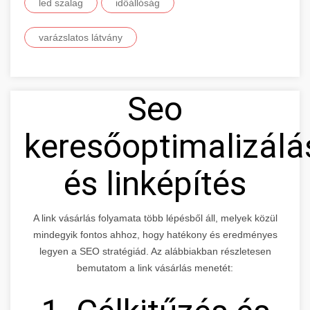
led szalag
időállóság
varázslatos látvány
Seo
keresőoptimalizálá
és linképítés
A link vásárlás folyamata több lépésből áll, melyek közül
mindegyik fontos ahhoz, hogy hatékony és eredményes
legyen a SEO stratégiád. Az alábbiakban részletesen
bemutatom a link vásárlás menetét: