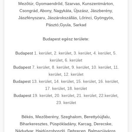
Mezőtúr, Gyomaendrőd, Szarvas, Kunszentmárton,
Csongrád, Abony, Nagykáta, Újszász, Jászberény,
Jászfényszaru, Jászárokszállás, Lőrinci, Gyöngyös,
Pásztó,Gyula, Sarkad
Budapest egész területe:
Budapest
1. kerület
,
2. kerület
,
3. kerület
,
4. kerület
,
5.
kerület
,
6. kerület
Budapest
7. kerület
,
8. kerület
,
9. kerület
,
10. kerület
,
11.
kerület
,
12. kerület
Budapest
13. kerület
,
14. kerület
,
15. kerület
,
16. kerület
,
17. kerület
,
18. kerület
Budapest
19. kerület
,
20. kerület
,
21. kerület
,
22.kerület
,
23. kerület
Békés, Mezőberény, Szeghalom, Berettyóújfalu,
Biharkeresztes, Püspökladány, Karcag, Derecske,
Nádudvar, Hajdúszoboszló, Debrecen, Balmazújváros,