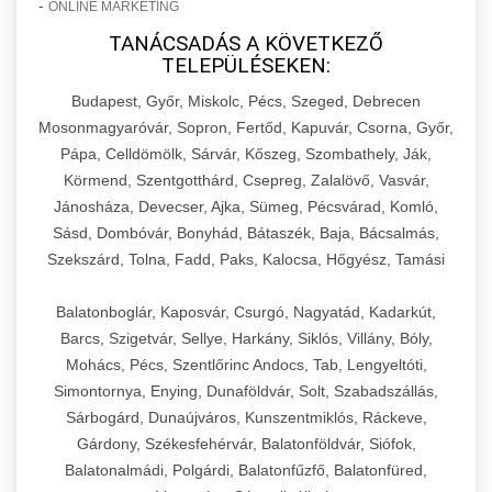
-
ONLINE MARKETING
TANÁCSADÁS A KÖVETKEZŐ
TELEPÜLÉSEKEN:
Budapest, Győr, Miskolc, Pécs, Szeged, Debrecen
Mosonmagyaróvár, Sopron, Fertőd, Kapuvár, Csorna, Győr,
Pápa, Celldömölk, Sárvár, Kőszeg, Szombathely, Ják,
Körmend, Szentgotthárd, Csepreg, Zalalövő, Vasvár,
Jánosháza, Devecser, Ajka, Sümeg, Pécsvárad, Komló,
Sásd, Dombóvár, Bonyhád, Bátaszék, Baja, Bácsalmás,
Szekszárd, Tolna, Fadd, Paks, Kalocsa, Hőgyész, Tamási
Balatonboglár, Kaposvár, Csurgó, Nagyatád, Kadarkút,
Barcs, Szigetvár, Sellye, Harkány, Siklós, Villány, Bóly,
Mohács, Pécs, Szentlőrinc Andocs, Tab, Lengyeltóti,
Simontornya, Enying, Dunaföldvár, Solt, Szabadszállás,
Sárbogárd, Dunaújváros, Kunszentmiklós, Ráckeve,
Gárdony, Székesfehérvár, Balatonföldvár, Siófok,
Balatonalmádi, Polgárdi, Balatonfűzfő, Balatonfüred,