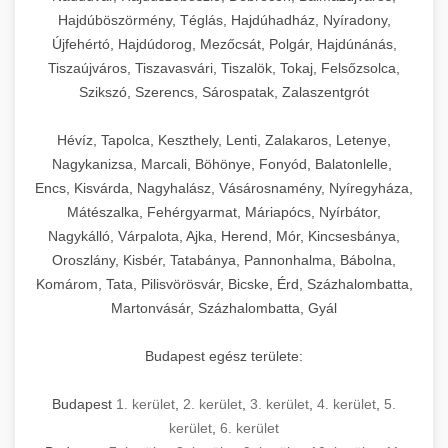
Hajdúböszörmény, Téglás, Hajdúhadház, Nyíradony,
Újfehértó, Hajdúdorog, Mezőcsát, Polgár, Hajdúnánás,
Tiszaújváros, Tiszavasvári, Tiszalök, Tokaj, Felsőzsolca,
Szikszó, Szerencs, Sárospatak, Zalaszentgrót
Hévíz, Tapolca, Keszthely, Lenti, Zalakaros, Letenye,
Nagykanizsa, Marcali, Böhönye, Fonyód, Balatonlelle,
Encs, Kisvárda, Nagyhalász, Vásárosnamény, Nyíregyháza,
Mátészalka, Fehérgyarmat, Máriapócs, Nyírbátor,
Nagykálló, Várpalota, Ajka, Herend, Mór, Kincsesbánya,
Oroszlány, Kisbér, Tatabánya, Pannonhalma, Bábolna,
Komárom, Tata, Pilisvörösvár, Bicske, Érd, Százhalombatta,
Martonvásár, Százhalombatta, Gyál
Budapest egész területe:
Budapest
1. kerület
,
2. kerület
,
3. kerület
,
4. kerület
,
5.
kerület
,
6. kerület