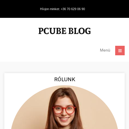
Hívjon minket: +36 70 629 06 90
Menü
RÓLUNK