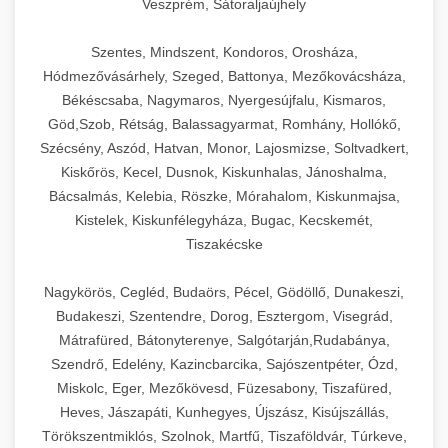
Veszprém, Sátoraljaújhely
Szentes, Mindszent, Kondoros, Orosháza,
Hódmezővásárhely, Szeged, Battonya, Mezőkovácsháza,
Békéscsaba, Nagymaros, Nyergesújfalu, Kismaros,
Göd,Szob, Rétság, Balassagyarmat, Romhány, Hollókő,
Szécsény, Aszód, Hatvan, Monor, Lajosmizse, Soltvadkert,
Kiskőrös, Kecel, Dusnok, Kiskunhalas, Jánoshalma,
Bácsalmás, Kelebia, Röszke, Mórahalom, Kiskunmajsa,
Kistelek, Kiskunfélegyháza, Bugac, Kecskemét,
Tiszakécske
Nagykörös, Cegléd, Budaörs, Pécel, Gödöllő, Dunakeszi,
Budakeszi, Szentendre, Dorog, Esztergom, Visegrád,
Mátrafüred, Bátonyterenye, Salgótarján,Rudabánya,
Szendrő, Edelény, Kazincbarcika, Sajószentpéter, Ózd,
Miskolc, Eger, Mezőkövesd, Füzesabony, Tiszafüred,
Heves, Jászapáti, Kunhegyes, Újszász, Kisújszállás,
Törökszentmiklós, Szolnok, Martfű, Tiszaföldvár, Túrkeve,