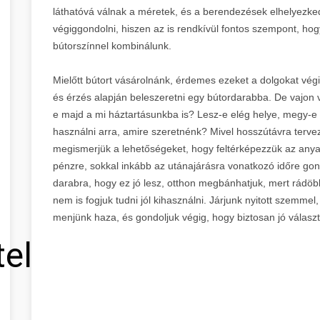
láthatóvá válnak a méretek, és a berendezések elhelyezke
végiggondolni, hiszen az is rendkívül fontos szempont, hog
bútorszínnel kombinálunk.
Mielőtt bútort vásárolnánk, érdemes ezeket a dolgokat vé
és érzés alapján beleszeretni egy bútordarabba. De vajon vé
e majd a mi háztartásunkba is? Lesz-e elég helye, megy-e
használni arra, amire szeretnénk? Mivel hosszútávra terve
megismerjük a lehetőségeket, hogy feltérképezzük az anyag
pénzre, sokkal inkább az utánajárásra vonatkozó időre go
darabra, hogy ez jó lesz, otthon megbánhatjuk, mert rádöbbe
nem is fogjuk tudni jól kihasználni. Járjunk nyitott szemmel
menjünk haza, és gondoljuk végig, hogy biztosan jó választá
tel