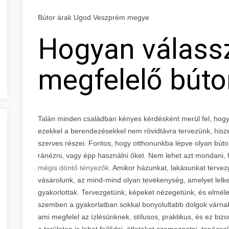
Bútor árak Ugod Veszprém megye
Hogyan válass
megfelelő búto
Talán minden családban kényes kérdésként merül fel, hogy
ezekkel a berendezésekkel nem rövidtávra tervezünk, hisz
szerves részei. Fontos, hogy otthonunkba lépve olyan bút
ránézni, vagy épp használni őket. Nem lehet azt mondani,
mégis döntő tényezők.
Amikor házunkat, lakásunkat tervezg
vásárolunk, az mind-mind olyan tevékenység, amelyet lel
gyakorlottak. Tervezgetünk, képeket nézegetünk, és elméle
szemben a gyakorlatban sokkal bonyolultabb dolgok várna
ami megfelel az ízlésünknek, stílusos, praktikus, és ez bi
a területen is lehet fejlődni, ötleteket szemezgetni, tanác