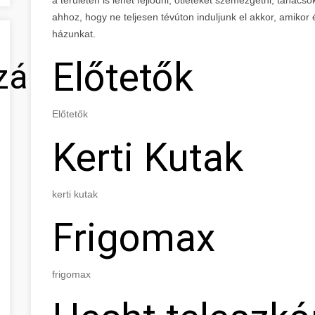
ahhoz, hogy ne teljesen tévúton induljunk el akkor, amikor 
házunkat.
Előtetők
zálás
Előtetők
Kerti Kutak
kerti kutak
Frigomax
frigomax