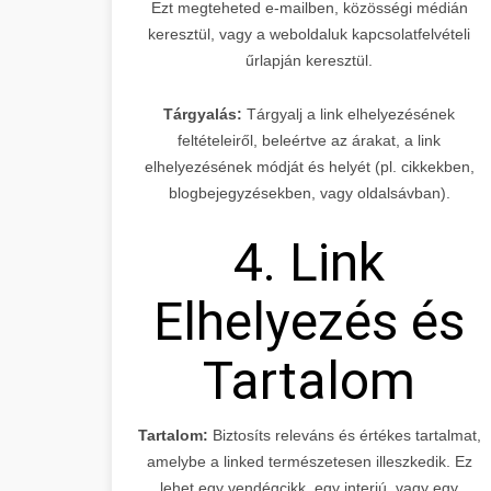
Ezt megteheted e-mailben, közösségi médián
keresztül, vagy a weboldaluk kapcsolatfelvételi
űrlapján keresztül.
Tárgyalás:
Tárgyalj a link elhelyezésének
feltételeiről, beleértve az árakat, a link
elhelyezésének módját és helyét (pl. cikkekben,
blogbejegyzésekben, vagy oldalsávban).
4. Link
Elhelyezés és
Tartalom
Tartalom:
Biztosíts releváns és értékes tartalmat,
amelybe a linked természetesen illeszkedik. Ez
lehet egy vendégcikk, egy interjú, vagy egy