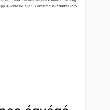
épp új köntösbe akarjuk öltöztetni lakásunkat vagy