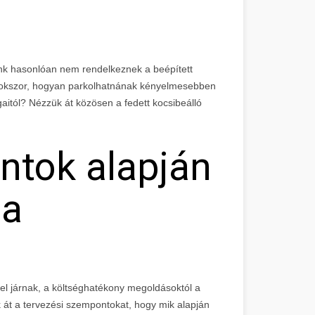
 hasonlóan nem rendelkeznek a beépített
 sokszor, hogyan parkolhatnának kényelmesebben
aitól? Nézzük át közösen a fedett kocsibeálló
ntok alapján
 a
l járnak, a költséghatékony megoldásoktól a
k át a tervezési szempontokat, hogy mik alapján