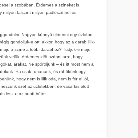
dései a szobában. Érdemes a színeket is
y milyen falszínt milyen padlószínnel és
giggondolni. Nagyon könnyű elmenni egy üzletbe,
gig gondoljuk-e ott, akkor, hogy az a darab illik-
 majd a színe a többi darabhoz? Tudjuk-e majd
zünk velük, érdemes időt szánni arra, hogy
okat, árakat. Ne spóroljunk – és itt most nem a
ndolunk. Ha csak rohanunk, és rábökünk egy
nünk, hogy nem is illik oda, nem is fér el jól,
, nézzünk szét az üzletekben, de vásárlás előtt
s lesz-e az adott bútor.