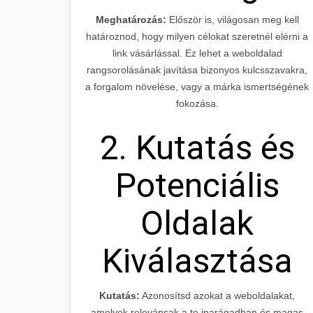
Meghatározás:
Először is, világosan meg kell
határoznod, hogy milyen célokat szeretnél elérni a
link vásárlással. Ez lehet a weboldalad
rangsorolásának javítása bizonyos kulcsszavakra,
a forgalom növelése, vagy a márka ismertségének
fokozása.
2. Kutatás és
Potenciális
Oldalak
Kiválasztása
Kutatás:
Azonosítsd azokat a weboldalakat,
amelyek relevánsak a te iparágadban és magas