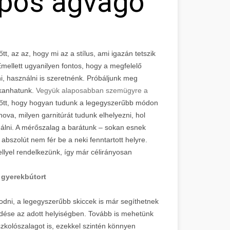
ópos ágvágó
, az az, hogy mi az a stílus, ami igazán tetszik
mellett ugyanilyen fontos, hogy a megfelelő
i, használni is szeretnénk. Próbáljunk meg
kkanhatunk.
Vegyük alaposabban szemügyre a
lőtt, hogy hogyan tudunk a legegyszerűbb módon
ova, milyen garnitúrát tudunk elhelyezni, hol
nálni. A mérőszalag a barátunk – sokan esnek
bszolút nem fér be a neki fenntartott helyre.
llyel rendelkezünk, így már célirányosan
y
gyerekbútort
kodni, a legegyszerűbb skiccek is már segíthetnek
dése az adott helyiségben. Tovább is mehetünk
kolószalagot is, ezekkel szintén könnyen