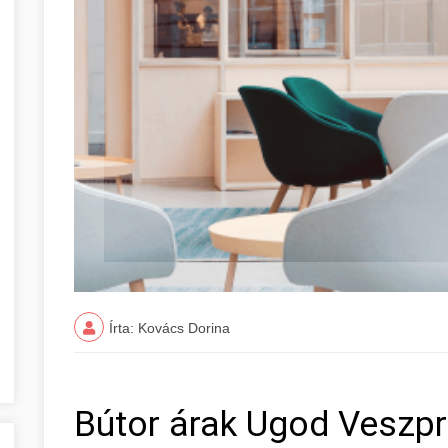
Írta: Kovács Dorina
Bútor árak Ugod Vesz