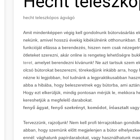
Hecht teleszk
hecht teleszkópos ágvágó
Amit mindenképpen végig kell gondolnunk bútorvásárlás előtt
nekünk, amivel hosszú évekig kibékülnénk otthonunkban. E
funkcióját ellássa a berendezés, hiszen nem csak nézegetn
ötleteket szerezni, akár online is rengeteg lehetőségre bu
teret,
amelyet berendezni kívánunk! Ne azt tartsuk szem e
olcsó bútorokat beszerezni, törekedjünk inkább arra, hogy h
nézne ki legjobban, hol tudnánk a legpraktikusabban hasz
abba a hibába, hogy beleszeretnek egy bútorba, ami aztán a
Hogy ezt elkerüljük, mindig pontosan mérjük le, mekkora he
kereshetjük a megfelelő darabokat.
fenyő ágyat
,
fenyő szekrényt
,
komódot
,
íróasztalt
vag
Tervezzünk, rajzoljunk! Nem kell profi térrajzokban gondol
abban, hogy szemünk előtt megjelenjen a bútor elhelyezke
ennél: vághatunk papírdarabokat, vagy használhatunk masz