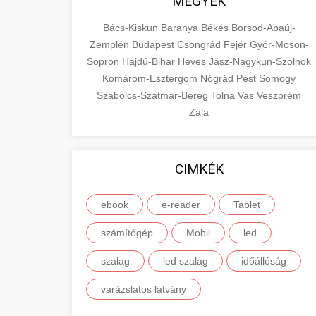
MEGYÉK
Bács-Kiskun
Baranya
Békés
Borsod-Abaúj-
Zemplén
Budapest
Csongrád
Fejér
Győr-Moson-
Sopron
Hajdú-Bihar
Heves
Jász-Nagykun-Szolnok
Komárom-Esztergom
Nógrád
Pest
Somogy
Szabolcs-Szatmár-Bereg
Tolna
Vas
Veszprém
Zala
CIMKÉK
ebook
e-reader
Tablet
számítógép
Mobil
led
szalag
led szalag
időállóság
varázslatos látvány