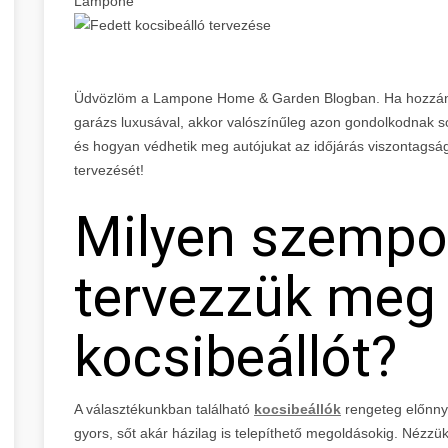
Lampone
Üdvözlöm a Lampone Home & Garden Blogban. Ha hozzánk
garázs luxusával, akkor valószínűleg azon gondolkodnak
és hogyan védhetik meg autójukat az időjárás viszontagság
tervezését!
Milyen szempo
tervezzük meg
kocsibeállót?
A választékunkban található
kocsibeállók
rengeteg előnnye
gyors, sőt akár házilag is telepíthető megoldásokig. Nézzü