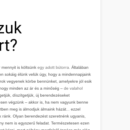
zuk
rt?
 mennyit is költsünk
egy adott bútorra.
Általában
en sokáig élünk velük úgy, hogy a mindennapjaink
orok vegyenek körbe bennünket, amelyekre jól esik
 hogy minden az ár és a minőség –
de valahol
etjük, díszítgetjük, új berendezéseket
kesen végzünk – akkor is, ha nem vagyunk benne
tben meg is álmodjuk álmaink házát... ezzel
k ránk. Olyan berendezést szeretnénk ugyanis,
zony nem is egyszerű feladat. Természetesen ezen
sokat kérni, mert néhány megfelelő tanács már elég