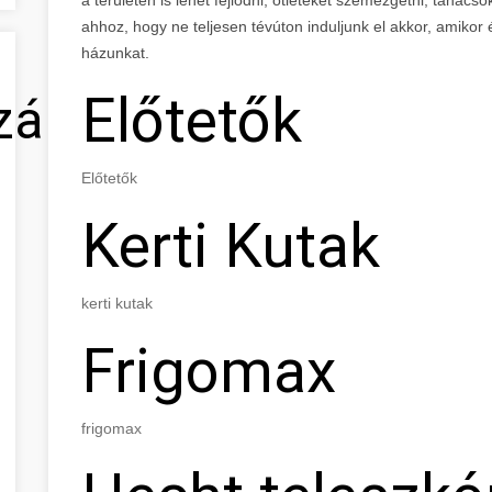
ahhoz, hogy ne teljesen tévúton induljunk el akkor, amikor 
házunkat.
Előtetők
zálás
Előtetők
Kerti Kutak
kerti kutak
Frigomax
frigomax