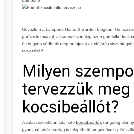
Lampone
Üdvözlöm a Lampone Home & Garden Blogban. Ha hozzánk
garázs luxusával, akkor valószínűleg azon gondolkodnak
és hogyan védhetik meg autójukat az időjárás viszontagság
tervezését!
Milyen szempo
tervezzük meg
kocsibeállót?
A választékunkban található
kocsibeállók
rengeteg előnnye
gyors, sőt akár házilag is telepíthető megoldásokig. Nézzü