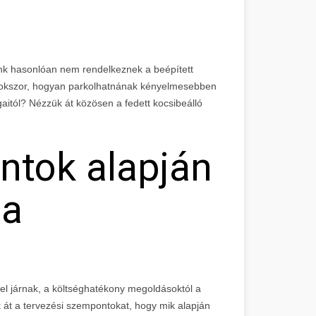
 hasonlóan nem rendelkeznek a beépített
 sokszor, hogyan parkolhatnának kényelmesebben
aitól? Nézzük át közösen a fedett kocsibeálló
ntok alapján
 a
l járnak, a költséghatékony megoldásoktól a
k át a tervezési szempontokat, hogy mik alapján