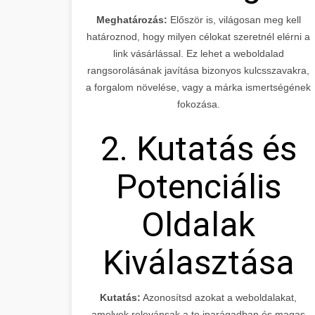
Meghatározás:
Először is, világosan meg kell
határoznod, hogy milyen célokat szeretnél elérni a
link vásárlással. Ez lehet a weboldalad
rangsorolásának javítása bizonyos kulcsszavakra,
a forgalom növelése, vagy a márka ismertségének
fokozása.
2. Kutatás és
Potenciális
Oldalak
Kiválasztása
Kutatás:
Azonosítsd azokat a weboldalakat,
amelyek relevánsak a te iparágadban és magas