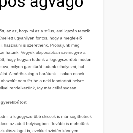
ópos ágvágó
, az az, hogy mi az a stílus, ami igazán tetszik
mellett ugyanilyen fontos, hogy a megfelelő
i, használni is szeretnénk. Próbáljunk meg
kkanhatunk.
Vegyük alaposabban szemügyre a
lőtt, hogy hogyan tudunk a legegyszerűbb módon
ova, milyen garnitúrát tudunk elhelyezni, hol
nálni. A mérőszalag a barátunk – sokan esnek
bszolút nem fér be a neki fenntartott helyre.
llyel rendelkezünk, így már célirányosan
y
gyerekbútort
kodni, a legegyszerűbb skiccek is már segíthetnek
dése az adott helyiségben. Tovább is mehetünk
kolószalagot is, ezekkel szintén könnyen