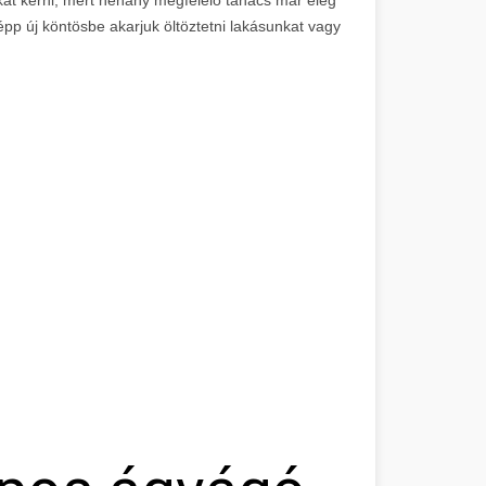
épp új köntösbe akarjuk öltöztetni lakásunkat vagy