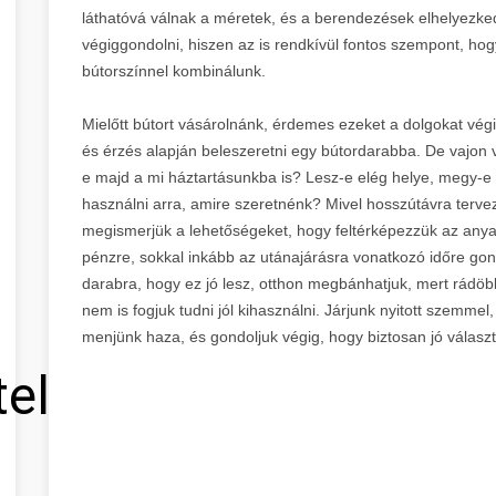
láthatóvá válnak a méretek, és a berendezések elhelyezke
végiggondolni, hiszen az is rendkívül fontos szempont, hog
bútorszínnel kombinálunk.
Mielőtt bútort vásárolnánk, érdemes ezeket a dolgokat vé
és érzés alapján beleszeretni egy bútordarabba. De vajon vé
e majd a mi háztartásunkba is? Lesz-e elég helye, megy-e
használni arra, amire szeretnénk? Mivel hosszútávra terve
megismerjük a lehetőségeket, hogy feltérképezzük az anyag
pénzre, sokkal inkább az utánajárásra vonatkozó időre go
darabra, hogy ez jó lesz, otthon megbánhatjuk, mert rádöbbe
nem is fogjuk tudni jól kihasználni. Járjunk nyitott szemmel
menjünk haza, és gondoljuk végig, hogy biztosan jó választá
tel