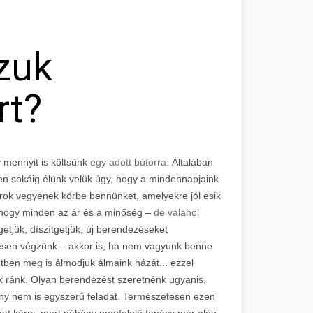
zuk
rt?
 mennyit is költsünk
egy adott bútorra.
Általában
en sokáig élünk velük úgy, hogy a mindennapjaink
orok vegyenek körbe bennünket, amelyekre jól esik
 hogy minden az ár és a minőség –
de valahol
etjük, díszítgetjük, új berendezéseket
kesen végzünk – akkor is, ha nem vagyunk benne
tben meg is álmodjuk álmaink házát... ezzel
k ránk. Olyan berendezést szeretnénk ugyanis,
zony nem is egyszerű feladat. Természetesen ezen
sokat kérni, mert néhány megfelelő tanács már elég