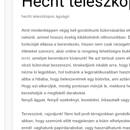
Hecht teleszk
hecht teleszkópos ágvágó
Amit mindenképpen végig kell gondolnunk bútorvásárlás előtt
nekünk, amivel hosszú évekig kibékülnénk otthonunkban. E
funkcióját ellássa a berendezés, hiszen nem csak nézegetn
ötleteket szerezni, akár online is rengeteg lehetőségre bu
teret,
amelyet berendezni kívánunk! Ne azt tartsuk szem e
olcsó bútorokat beszerezni, törekedjünk inkább arra, hogy h
nézne ki legjobban, hol tudnánk a legpraktikusabban hasz
abba a hibába, hogy beleszeretnek egy bútorba, ami aztán a
Hogy ezt elkerüljük, mindig pontosan mérjük le, mekkora he
kereshetjük a megfelelő darabokat.
fenyő ágyat
,
fenyő szekrényt
,
komódot
,
íróasztalt
vag
Tervezzünk, rajzoljunk! Nem kell profi térrajzokban gondol
abban, hogy szemünk előtt megjelenjen a bútor elhelyezke
ennél: vághatunk papírdarabokat, vagy használhatunk masz