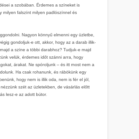
dései a szobában. Érdemes a színeket is
y milyen falszínt milyen padlószínnel és
giggondolni. Nagyon könnyű elmenni egy üzletbe,
gig gondoljuk-e ott, akkor, hogy az a darab illik-
 majd a színe a többi darabhoz? Tudjuk-e majd
zünk velük, érdemes időt szánni arra, hogy
okat, árakat. Ne spóroljunk – és itt most nem a
ndolunk. Ha csak rohanunk, és rábökünk egy
nünk, hogy nem is illik oda, nem is fér el jól,
, nézzünk szét az üzletekben, de vásárlás előtt
s lesz-e az adott bútor.