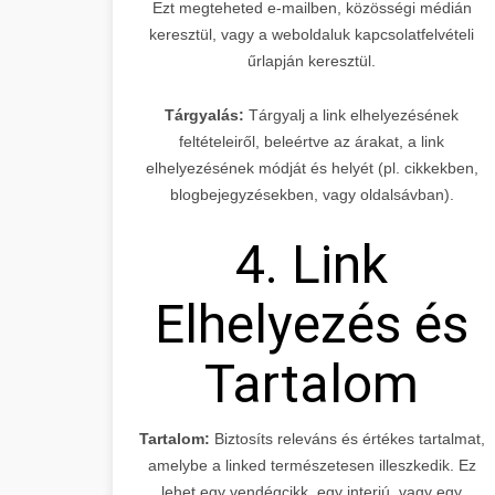
Ezt megteheted e-mailben, közösségi médián
keresztül, vagy a weboldaluk kapcsolatfelvételi
űrlapján keresztül.
Tárgyalás:
Tárgyalj a link elhelyezésének
feltételeiről, beleértve az árakat, a link
elhelyezésének módját és helyét (pl. cikkekben,
blogbejegyzésekben, vagy oldalsávban).
4. Link
Elhelyezés és
Tartalom
Tartalom:
Biztosíts releváns és értékes tartalmat,
amelybe a linked természetesen illeszkedik. Ez
lehet egy vendégcikk, egy interjú, vagy egy