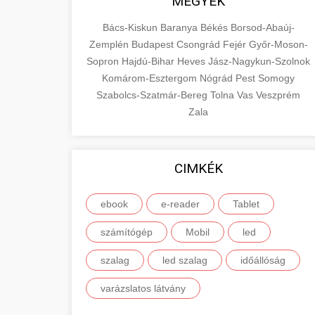
MEGYÉK
Bács-Kiskun
Baranya
Békés
Borsod-Abaúj-
Zemplén
Budapest
Csongrád
Fejér
Győr-Moson-
Sopron
Hajdú-Bihar
Heves
Jász-Nagykun-Szolnok
Komárom-Esztergom
Nógrád
Pest
Somogy
Szabolcs-Szatmár-Bereg
Tolna
Vas
Veszprém
Zala
CIMKÉK
ebook
e-reader
Tablet
számítógép
Mobil
led
szalag
led szalag
időállóság
varázslatos látvány