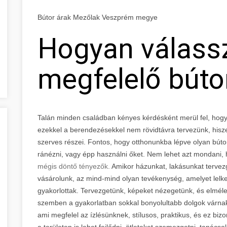
Bútor árak Mezőlak Veszprém megye
Hogyan válass
megfelelő búto
Talán minden családban kényes kérdésként merül fel, hogy
ezekkel a berendezésekkel nem rövidtávra tervezünk, hisz
szerves részei. Fontos, hogy otthonunkba lépve olyan bút
ránézni, vagy épp használni őket. Nem lehet azt mondani,
mégis döntő tényezők.
Amikor házunkat, lakásunkat tervezg
vásárolunk, az mind-mind olyan tevékenység, amelyet lel
gyakorlottak. Tervezgetünk, képeket nézegetünk, és elméle
szemben a gyakorlatban sokkal bonyolultabb dolgok várna
ami megfelel az ízlésünknek, stílusos, praktikus, és ez bi
a területen is lehet fejlődni, ötleteket szemezgetni, tanác