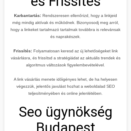
és Frissítés
Karbantartás:
Rendszeresen ellenőrizd, hogy a linkjeid
még mindig aktívak és működnek. Bizonyosodj meg arról,
hogy a linkeket tartalmazó tartalmak továbbra is relevánsak
és naprakészek.
Frissítés:
Folyamatosan keresd az új lehetőségeket link
vásárlásra, és frissítsd a stratégiádat az aktuális trendek és
algoritmus változások figyelembevételével.
A link vásárlás menete időigényes lehet, de ha helyesen
végezzük, jelentős javulást hozhat a weboldalad SEO
teljesítményében és online jelenlétében.
Seo ügynökség
Budapest