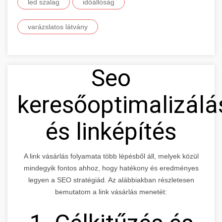
led szalag
időállóság
varázslatos látvány
Seo
keresőoptimalizálá
és linképítés
A link vásárlás folyamata több lépésből áll, melyek közül
mindegyik fontos ahhoz, hogy hatékony és eredményes
legyen a SEO stratégiád. Az alábbiakban részletesen
bemutatom a link vásárlás menetét: