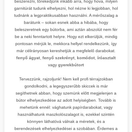
beszerezni, törekedjünk inkább arra, hogy hova, milyen
garnitúrát tudunk elhelyezni, hol nézne ki legjobban, hol
tudnánk a legpraktikusabban használni. A mérőszalag a
barátunk – sokan esnek abba a hibába, hogy
beleszeretnek egy bútorba, ami aztán abszolút nem fér
be a neki fenntartott helyre. Hogy ezt elkerüljük, mindig
pontosan mérjük le, mekkora hellyel rendelkezünk, így
már célirányosan kereshetjük a megfelelő darabokat.
fenyő ágyat
,
fenyő szekrényt
,
komódot
,
íróasztalt
vagy
gyerekbútort
Tervezzünk, rajzoljunk! Nem kell profi térrajzokban
gondolkodni, a legegyszerűbb skiccek is már
segíthetnek abban, hogy szemünk előtt megjelenjen a
bútor elhelyezkedése az adott helyiségben. Tovább is
mehetünk ennél: vághatunk papírdarabokat, vagy
használhatunk maszkolószalagot is, ezekkel szintén
könnyen láthatóvá válnak a méretek, és a
berendezések elhelyezkedései a szobában. Érdemes a