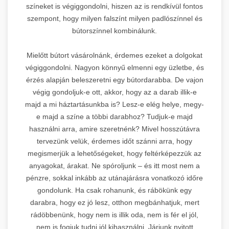
színeket is végiggondolni, hiszen az is rendkívül fontos
szempont, hogy milyen falszínt milyen padlószínnel és
bútorszínnel kombinálunk.
Mielőtt bútort vásárolnánk, érdemes ezeket a dolgokat
végiggondolni. Nagyon könnyű elmenni egy üzletbe, és
érzés alapján beleszeretni egy bútordarabba. De vajon
végig gondoljuk-e ott, akkor, hogy az a darab illik-e
majd a mi háztartásunkba is? Lesz-e elég helye, megy-
e majd a színe a többi darabhoz? Tudjuk-e majd
használni arra, amire szeretnénk? Mivel hosszútávra
tervezünk velük, érdemes időt szánni arra, hogy
megismerjük a lehetőségeket, hogy feltérképezzük az
anyagokat, árakat. Ne spóroljunk – és itt most nem a
pénzre, sokkal inkább az utánajárásra vonatkozó időre
gondolunk. Ha csak rohanunk, és rábökünk egy
darabra, hogy ez jó lesz, otthon megbánhatjuk, mert
rádöbbenünk, hogy nem is illik oda, nem is fér el jól,
nem is fogjuk tudni jól kihasználni. Járjunk nyitott