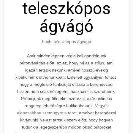
teleszkópos
ágvágó
hecht teleszkópos ágvágó
Amit mindenképpen végig kell gondolnunk
bútorvásárlás előtt, az az, hogy mi az a stílus, ami
igazán tetszik nekünk, amivel hosszú évekig
kibékülnénk otthonunkban. Emellett ugyanilyen fontos,
hogy a megfelelő funkcióját ellássa a berendezés,
hiszen nem csak nézegetni, használni is szeretnénk.
Próbáljunk meg ötleteket szerezni, akár online is
rengeteg lehetőségre bukkanhatunk.
Vegyük
alaposabban szemügyre a teret,
amelyet berendezni
kívánunk! Ne azt tartsuk szem előtt, hogy hogyan
tudunk a legegyszerűbb módon olcsó bútorokat