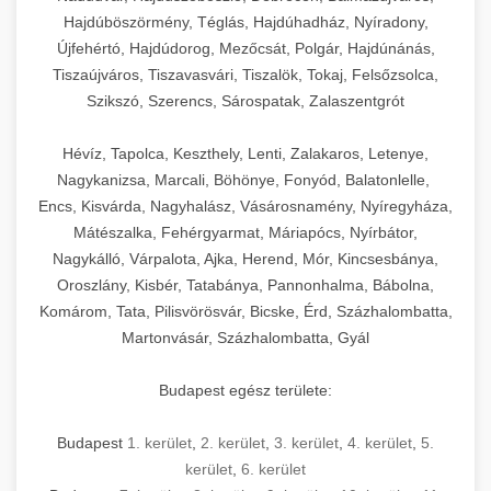
Hajdúböszörmény, Téglás, Hajdúhadház, Nyíradony,
Újfehértó, Hajdúdorog, Mezőcsát, Polgár, Hajdúnánás,
Tiszaújváros, Tiszavasvári, Tiszalök, Tokaj, Felsőzsolca,
Szikszó, Szerencs, Sárospatak, Zalaszentgrót
Hévíz, Tapolca, Keszthely, Lenti, Zalakaros, Letenye,
Nagykanizsa, Marcali, Böhönye, Fonyód, Balatonlelle,
Encs, Kisvárda, Nagyhalász, Vásárosnamény, Nyíregyháza,
Mátészalka, Fehérgyarmat, Máriapócs, Nyírbátor,
Nagykálló, Várpalota, Ajka, Herend, Mór, Kincsesbánya,
Oroszlány, Kisbér, Tatabánya, Pannonhalma, Bábolna,
Komárom, Tata, Pilisvörösvár, Bicske, Érd, Százhalombatta,
Martonvásár, Százhalombatta, Gyál
Budapest egész területe:
Budapest
1. kerület
,
2. kerület
,
3. kerület
,
4. kerület
,
5.
kerület
,
6. kerület