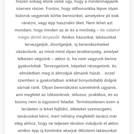
hiszen sokáig élünk velük úgy, hogy a mindennapjaink
szerves részei. Fontos, hogy otthonunkba lépve olyan
bútorok vegyenek körbe bennünket, amelyekre jól esik
ránézni, vagy épp használni őket. Nem lehet azt
mondani, hogy minden az ár és a minőség –
de valahol
mégis döntő tényezők.
Amikor házunkat, lakásunkat
tervezgetjük, díszítgetjük, új berendezéseket
vásárolunk, az mind-mind olyan tevékenység, amelyet
lelkesen végzünk – akkor is, ha nem vagyunk benne
gyakorlottak. Tervezgetünk, képeket nézegetünk, és
elméletben meg is álmodjuk álmaink házát... ezzel
szemben a gyakorlatban sokkal bonyolultabb dolgok
várnak ránk. Olyan berendezést szeretnénk ugyanis,
ami megfelel az ízlésünknek, stílusos, praktikus, és ez
bizony nem is egyszerű feladat. Természetesen ezen a
területen is lehet fejlődni, ötleteket szemezgetni,
tanácsokat kérni, mert néhány megfelelő tanács már
elég ahhoz, hogy ne teljesen tévúton induljunk el akkor,
amikor épp új köntösbe akarjuk öltöztetni lakásunkat