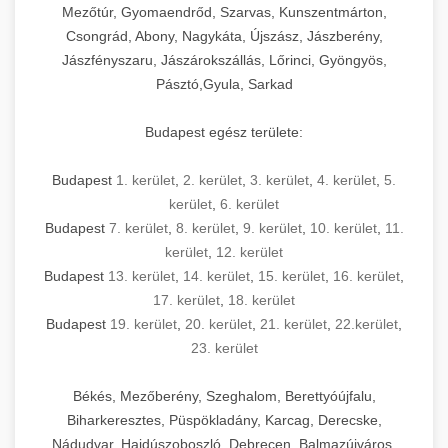
Mezőtúr, Gyomaendrőd, Szarvas, Kunszentmárton,
Csongrád, Abony, Nagykáta, Újszász, Jászberény,
Jászfényszaru, Jászárokszállás, Lőrinci, Gyöngyös,
Pásztó,Gyula, Sarkad
Budapest egész területe:
Budapest
1. kerület
,
2. kerület
,
3. kerület
,
4. kerület
,
5.
kerület
,
6. kerület
Budapest
7. kerület
,
8. kerület
,
9. kerület
,
10. kerület
,
11.
kerület
,
12. kerület
Budapest
13. kerület
,
14. kerület
,
15. kerület
,
16. kerület
,
17. kerület
,
18. kerület
Budapest
19. kerület
,
20. kerület
,
21. kerület
,
22.kerület
,
23. kerület
Békés, Mezőberény, Szeghalom, Berettyóújfalu,
Biharkeresztes, Püspökladány, Karcag, Derecske,
Nádudvar, Hajdúszoboszló, Debrecen, Balmazújváros,