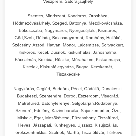
Veszprém, Sátoraljaújhely
Szentes, Mindszent, Kondoros, Orosháza,
Hódmezővásárhely, Szeged, Battonya, Mezőkovácsháza,
Békéscsaba, Nagymaros, Nyergesújfalu, Kismaros,
Göd,Szob, Rétság, Balassagyarmat, Romhány, Hollókő,
Szécsény, Aszód, Hatvan, Monor, Lajosmizse, Soltvadkert,
Kiskőrös, Kecel, Dusnok, Kiskunhalas, Jánoshalma,
Bácsalmás, Kelebia, Röszke, Mórahalom, Kiskunmajsa,
Kistelek, Kiskunfélegyháza, Bugac, Kecskemét,
Tiszakécske
Nagykörös, Cegléd, Budaörs, Pécel, Gödöllő, Dunakeszi,
Budakeszi, Szentendre, Dorog, Esztergom, Visegrád,
Mátrafüred, Bátonyterenye, Salgótarján,Rudabánya,
Szendrő, Edelény, Kazincbarcika, Sajószentpéter, Ózd,
Miskolc, Eger, Mezőkövesd, Füzesabony, Tiszafüred,
Heves, Jászapáti, Kunhegyes, Újszász, Kisújszállás,
Törökszentmiklós, Szolnok, Martfű, Tiszaföldvár, Túrkeve,