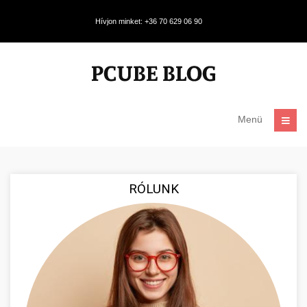
Hívjon minket: +36 70 629 06 90
Menü
RÓLUNK