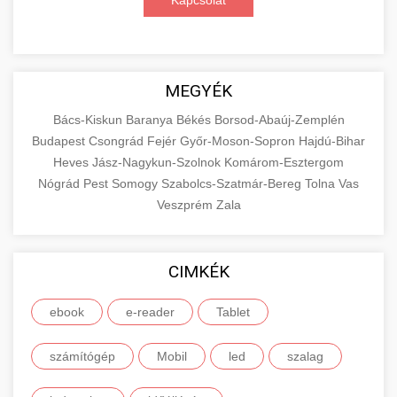
Kapcsolat
MEGYÉK
Bács-Kiskun
Baranya
Békés
Borsod-Abaúj-Zemplén
Budapest
Csongrád
Fejér
Győr-Moson-Sopron
Hajdú-Bihar
Heves
Jász-Nagykun-Szolnok
Komárom-Esztergom
Nógrád
Pest
Somogy
Szabolcs-Szatmár-Bereg
Tolna
Vas
Veszprém
Zala
CIMKÉK
ebook
e-reader
Tablet
számítógép
Mobil
led
szalag