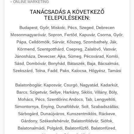
-
ONLINE MARKETING
TANÁCSADÁS A KÖVETKEZŐ
TELEPÜLÉSEKEN:
Budapest, Győr, Miskolc, Pécs, Szeged, Debrecen
Mosonmagyaróvár, Sopron, Fertőd, Kapuvár, Csorna, Győr,
Pápa, Celldömölk, Sárvár, Kőszeg, Szombathely, Ják,
Körmend, Szentgotthárd, Csepreg, Zalalövő, Vasvár,
Jánosháza, Devecser, Ajka, Sümeg, Pécsvárad, Komló,
Sásd, Dombóvár, Bonyhád, Bátaszék, Baja, Bácsalmás,
Szekszárd, Tolna, Fadd, Paks, Kalocsa, Hőgyész, Tamási
Balatonboglár, Kaposvár, Csurgó, Nagyatád, Kadarkút,
Barcs, Szigetvár, Sellye, Harkány, Siklós, Villány, Bóly,
Mohács, Pécs, Szentlőrinc Andocs, Tab, Lengyeltóti,
Simontornya, Enying, Dunaföldvár, Solt, Szabadszállás,
Sárbogárd, Dunaújváros, Kunszentmiklós, Ráckeve,
Gárdony, Székesfehérvár, Balatonföldvár, Siófok,
Balatonalmádi, Polgárdi, Balatonfűzfő, Balatonfüred,