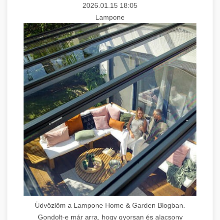
2026.01.15 18:05
Lampone
Üdvözlöm a Lampone Home & Garden Blogban.
Gondolt-e már arra, hogy gyorsan és alacsony