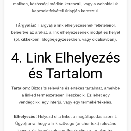
mailben, közösségi médián keresztül, vagy a weboldaluk
kapcsolatfelvételi űrlapján keresztül.
Tárgyalás:
Tárgyalj a link elhelyezésének feltételeiről,
beleértve az árakat, a link elhelyezésének módját és helyét
(pl. cikkekben, blogbejegyzésekben, vagy oldalsávban).
4. Link Elhelyezés
és Tartalom
Tartalom:
Biztosíts releváns és értékes tartalmat, amelybe
a linked természetesen illeszkedik. Ez lehet egy
vendégcikk, egy interjú, vagy egy termékértékelés.
Elhelyezés:
Helyezd el a linket a megállapodás szerint.
Ügyelj arra, hogy a link szövege (anchor text) releváns
legyen, és természetesen illeszkedjen a tartalomba.