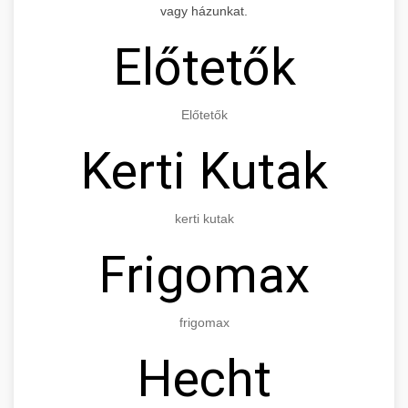
vagy házunkat.
Előtetők
Előtetők
Kerti Kutak
kerti kutak
Frigomax
frigomax
Hecht