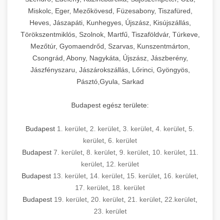
Miskolc, Eger, Mezőkövesd, Füzesabony, Tiszafüred,
Heves, Jászapáti, Kunhegyes, Újszász, Kisújszállás,
Törökszentmiklós, Szolnok, Martfű, Tiszaföldvár, Túrkeve,
Mezőtúr, Gyomaendrőd, Szarvas, Kunszentmárton,
Csongrád, Abony, Nagykáta, Újszász, Jászberény,
Jászfényszaru, Jászárokszállás, Lőrinci, Gyöngyös,
Pásztó,Gyula, Sarkad
Budapest egész területe:
Budapest
1. kerület
,
2. kerület
,
3. kerület
,
4. kerület
,
5.
kerület
,
6. kerület
Budapest
7. kerület
,
8. kerület
,
9. kerület
,
10. kerület
,
11.
kerület
,
12. kerület
Budapest
13. kerület
,
14. kerület
,
15. kerület
,
16. kerület
,
17. kerület
,
18. kerület
Budapest
19. kerület
,
20. kerület
,
21. kerület
,
22.kerület
,
23. kerület