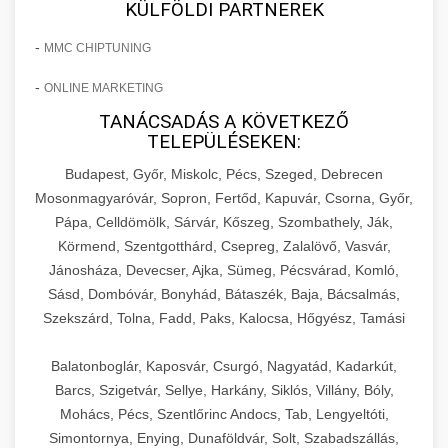
KÜLFÖLDI PARTNEREK
-
MMC CHIPTUNING
-
ONLINE MARKETING
TANÁCSADÁS A KÖVETKEZŐ
TELEPÜLÉSEKEN:
Budapest, Győr, Miskolc, Pécs, Szeged, Debrecen
Mosonmagyaróvár, Sopron, Fertőd, Kapuvár, Csorna, Győr,
Pápa, Celldömölk, Sárvár, Kőszeg, Szombathely, Ják,
Körmend, Szentgotthárd, Csepreg, Zalalövő, Vasvár,
Jánosháza, Devecser, Ajka, Sümeg, Pécsvárad, Komló,
Sásd, Dombóvár, Bonyhád, Bátaszék, Baja, Bácsalmás,
Szekszárd, Tolna, Fadd, Paks, Kalocsa, Hőgyész, Tamási
Balatonboglár, Kaposvár, Csurgó, Nagyatád, Kadarkút,
Barcs, Szigetvár, Sellye, Harkány, Siklós, Villány, Bóly,
Mohács, Pécs, Szentlőrinc Andocs, Tab, Lengyeltóti,
Simontornya, Enying, Dunaföldvár, Solt, Szabadszállás,