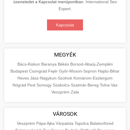
üzenetedet a Kapcsolat menüpontban.
International Seo
Expert
.
Kapcsolat
MEGYÉK
Bács-Kiskun
Baranya
Békés
Borsod-Abaúj-Zemplén
Budapest
Csongrád
Fejér
Győr-Moson-Sopron
Hajdú-Bihar
Heves
Jász-Nagykun-Szolnok
Komárom-Esztergom
Nógrád
Pest
Somogy
Szabolcs-Szatmár-Bereg
Tolna
Vas
Veszprém
Zala
VÁROSOK
Veszprém
Pápa
Ajka
Várpalota
Tapolca
Balatonfüred