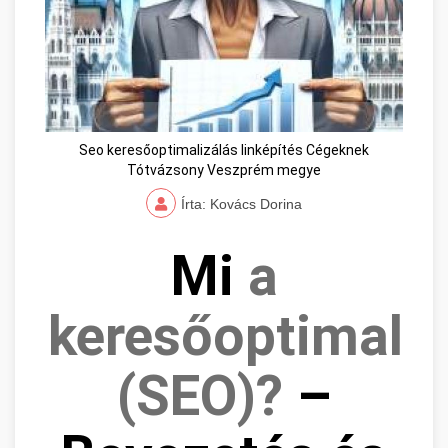
Seo keresőoptimalizálás linképítés Cégeknek
Tótvázsony Veszprém megye
Írta: Kovács Dorina
Mi
a
keresőoptimaliz
(SEO)?
–