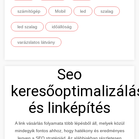
számítógép
Mobil
led
szalag
led szalag
időállóság
varázslatos látvány
Seo
keresőoptimalizálá
és linképítés
A link vásárlás folyamata több lépésből áll, melyek közül
mindegyik fontos ahhoz, hogy hatékony és eredményes
legyen a SEO stratégiád. Az alábbiakban részletesen