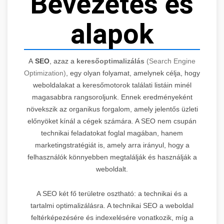
Bevezetés és
alapok
A
SEO
, azaz a
keresőoptimalizálás
(Search Engine
Optimization)
, egy olyan folyamat, amelynek célja, hogy
weboldalakat a keresőmotorok találati listáin minél
magasabbra rangsoroljunk. Ennek eredményeként
növekszik az organikus forgalom, amely jelentős üzleti
előnyöket kínál a cégek számára. A SEO nem csupán
technikai feladatokat foglal magában, hanem
marketingstratégiát is, amely arra irányul, hogy a
felhasználók könnyebben megtalálják és használják a
weboldalt.
A SEO két fő területre osztható: a technikai és a
tartalmi optimalizálásra. A technikai SEO a weboldal
feltérképezésére és indexelésére vonatkozik, míg a