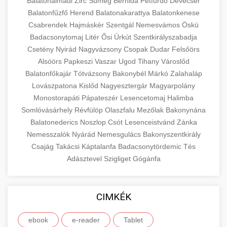
Balatonalmádi
Zirc
Sümeg
Berhida
Pétfürdő
Devecser
Balatonfűzfő
Herend
Balatonakarattya
Balatonkenese
Csabrendek
Hajmáskér
Szentgál
Nemesvámos
Öskü
Badacsonytomaj
Litér
Ősi
Úrkút
Szentkirályszabadja
Csetény
Nyirád
Nagyvázsony
Csopak
Dudar
Felsőörs
Alsóörs
Papkeszi
Vaszar
Ugod
Tihany
Városlőd
Balatonfőkajár
Tótvázsony
Bakonybél
Márkó
Zalahaláp
Lovászpatona
Kislőd
Nagyesztergár
Magyarpolány
Monostorapáti
Pápateszér
Lesencetomaj
Halimba
Somlóvásárhely
Révfülöp
Olaszfalu
Mezőlak
Bakonynána
Balatonederics
Noszlop
Csót
Lesenceistvánd
Zánka
Nemesszalók
Nyárád
Nemesgulács
Bakonyszentkirály
Csajág
Takácsi
Káptalanfa
Badacsonytördemic
Tés
Adásztevel
Szigliget
Gógánfa
CIMKÉK
ebook
e-reader
Tablet