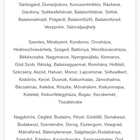
Sárbogárd, Dunaújváros, Kunszentmiklós, Ráckeve,
Gárdony, Székesfehérvár, Balatonföldvár, Siófok,
Balatonalmádi, Polgárdi, Balatonfűzfő, Balatonfüred,
Veszprém, Sátoraljaújhely
Szentes, Mindszent, Kondoros, Orosháza,
Hódmezővásárhely, Szeged, Battonya, Mezőkovácsháza,
Békéscsaba, Nagymaros, Nyergesújfalu, Kismaros,
Göd,Szob, Rétság, Balassagyarmat, Romhány, Hollókő,
Szécsény, Aszód, Hatvan, Monor, Lajosmizse, Soltvadkert,
Kiskőrös, Kecel, Dusnok, Kiskunhalas, Jánoshalma,
Bácsalmás, Kelebia, Röszke, Mórahalom, Kiskunmajsa,
Kistelek, Kiskunfélegyháza, Bugac, Kecskemét,
Tiszakécske
Nagykörös, Cegléd, Budaörs, Pécel, Gödöllő, Dunakeszi,
Budakeszi, Szentendre, Dorog, Esztergom, Visegrád,
Mátrafüred, Bátonyterenye, Salgótarján,Rudabánya,
Szendrő, Edelény, Kazincbarcika, Sajószentpéter, Ózd,