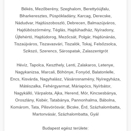
Békés, Mezőberény, Szeghalom, Berettyóújfalu,
Biharkeresztes, Püspökladány, Karcag, Derecske,
Nádudvar, Hajdúszoboszló, Debrecen, Balmazújváros,
Hajdúböszörmény, Téglás, Hajdúhadház, Nyíradony,
Újfehértó, Hajdúdorog, Mezőcsát, Polgár, Hajdúnánás,
Tiszaújváros, Tiszavasvári, Tiszalök, Tokaj, Felsőzsolca,
Szikszó, Szerencs, Sárospatak, Zalaszentgrót
Hévíz, Tapolca, Keszthely, Lenti, Zalakaros, Letenye,
Nagykanizsa, Marcali, Böhönye, Fonyód, Balatonlelle,
Encs, Kisvárda, Nagyhalász, Vásárosnamény, Nyíregyháza,
Mátészalka, Fehérgyarmat, Máriapócs, Nyírbátor,
Nagykálló, Várpalota, Ajka, Herend, Mór, Kincsesbánya,
Oroszlány, Kisbér, Tatabánya, Pannonhalma, Bábolna,
Komárom, Tata, Pilisvörösvár, Bicske, Érd, Százhalombatta,
Martonvásár, Százhalombatta, Gyál
Budapest egész területe: