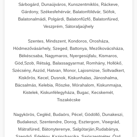
Sárbogárd, Dunaújváros, Kunszentmiklós, Ráckeve,
Gárdony, Székesfehérvár, Balatonföldvár, Siófok,
Balatonalmádi, Polgárdi, Balatonfűzfő, Balatonfüred,
Veszprém, Sátoraljaújhely
Szentes, Mindszent, Kondoros, Orosháza,
Hódmezővásárhely, Szeged, Battonya, Mezőkovácsháza,
Békéscsaba, Nagymaros, Nyergesújfalu, Kismaros,
Göd,Szob, Rétság, Balassagyarmat, Romhány, Hollókő,
Szécsény, Aszód, Hatvan, Monor, Lajosmizse, Soltvadkert,
Kiskőrös, Kecel, Dusnok, Kiskunhalas, Jánoshalma,
Bácsalmás, Kelebia, Röszke, Mórahalom, Kiskunmajsa,
Kistelek, Kiskunfélegyháza, Bugac, Kecskemét,
Tiszakécske
Nagykörös, Cegléd, Budaörs, Pécel, Gödöllő, Dunakeszi,
Budakeszi, Szentendre, Dorog, Esztergom, Visegrád,
Mátrafüred, Bátonyterenye, Salgótarján,Rudabánya,
Szendrő, Edelény, Kazincbarcika, Sajószentpéter, Ózd,