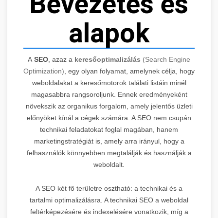
Bevezetés és
alapok
A
SEO
, azaz a
keresőoptimalizálás
(Search Engine
Optimization)
, egy olyan folyamat, amelynek célja, hogy
weboldalakat a keresőmotorok találati listáin minél
magasabbra rangsoroljunk. Ennek eredményeként
növekszik az organikus forgalom, amely jelentős üzleti
előnyöket kínál a cégek számára. A SEO nem csupán
technikai feladatokat foglal magában, hanem
marketingstratégiát is, amely arra irányul, hogy a
felhasználók könnyebben megtalálják és használják a
weboldalt.
A SEO két fő területre osztható: a technikai és a
tartalmi optimalizálásra. A technikai SEO a weboldal
feltérképezésére és indexelésére vonatkozik, míg a