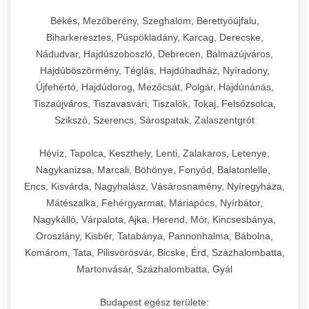
Békés, Mezőberény, Szeghalom, Berettyóújfalu,
Biharkeresztes, Püspökladány, Karcag, Derecske,
Nádudvar, Hajdúszoboszló, Debrecen, Balmazújváros,
Hajdúböszörmény, Téglás, Hajdúhadház, Nyíradony,
Újfehértó, Hajdúdorog, Mezőcsát, Polgár, Hajdúnánás,
Tiszaújváros, Tiszavasvári, Tiszalök, Tokaj, Felsőzsolca,
Szikszó, Szerencs, Sárospatak, Zalaszentgrót
Hévíz, Tapolca, Keszthely, Lenti, Zalakaros, Letenye,
Nagykanizsa, Marcali, Böhönye, Fonyód, Balatonlelle,
Encs, Kisvárda, Nagyhalász, Vásárosnamény, Nyíregyháza,
Mátészalka, Fehérgyarmat, Máriapócs, Nyírbátor,
Nagykálló, Várpalota, Ajka, Herend, Mór, Kincsesbánya,
Oroszlány, Kisbér, Tatabánya, Pannonhalma, Bábolna,
Komárom, Tata, Pilisvörösvár, Bicske, Érd, Százhalombatta,
Martonvásár, Százhalombatta, Gyál
Budapest egész területe: