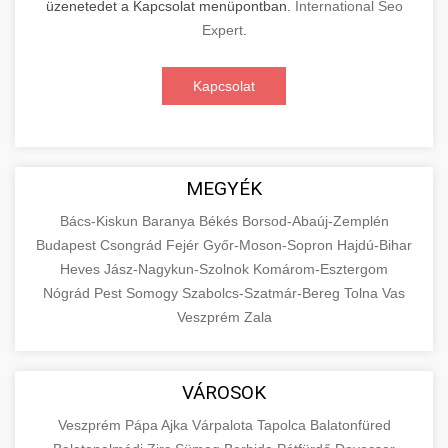
üzenetedet a Kapcsolat menüpontban.
International Seo
Expert
.
Kapcsolat
MEGYÉK
Bács-Kiskun
Baranya
Békés
Borsod-Abaúj-Zemplén
Budapest
Csongrád
Fejér
Győr-Moson-Sopron
Hajdú-Bihar
Heves
Jász-Nagykun-Szolnok
Komárom-Esztergom
Nógrád
Pest
Somogy
Szabolcs-Szatmár-Bereg
Tolna
Vas
Veszprém
Zala
VÁROSOK
Veszprém
Pápa
Ajka
Várpalota
Tapolca
Balatonfüred