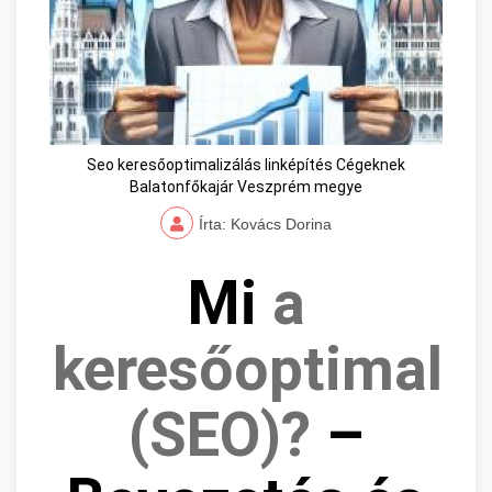
Seo keresőoptimalizálás linképítés Cégeknek
Balatonfőkajár Veszprém megye
Írta: Kovács Dorina
Mi
a
keresőoptimaliz
(SEO)?
–