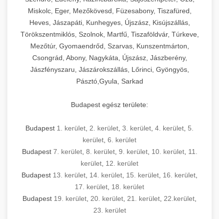
Miskolc, Eger, Mezőkövesd, Füzesabony, Tiszafüred,
Heves, Jászapáti, Kunhegyes, Újszász, Kisújszállás,
Törökszentmiklós, Szolnok, Martfű, Tiszaföldvár, Túrkeve,
Mezőtúr, Gyomaendrőd, Szarvas, Kunszentmárton,
Csongrád, Abony, Nagykáta, Újszász, Jászberény,
Jászfényszaru, Jászárokszállás, Lőrinci, Gyöngyös,
Pásztó,Gyula, Sarkad
Budapest egész területe:
Budapest
1. kerület
,
2. kerület
,
3. kerület
,
4. kerület
,
5.
kerület
,
6. kerület
Budapest
7. kerület
,
8. kerület
,
9. kerület
,
10. kerület
,
11.
kerület
,
12. kerület
Budapest
13. kerület
,
14. kerület
,
15. kerület
,
16. kerület
,
17. kerület
,
18. kerület
Budapest
19. kerület
,
20. kerület
,
21. kerület
,
22.kerület
,
23. kerület