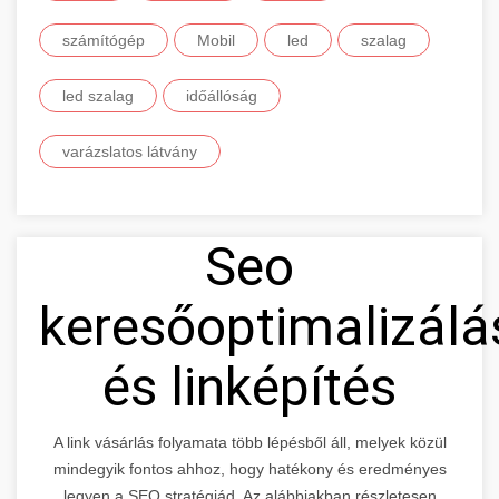
számítógép
Mobil
led
szalag
led szalag
időállóság
varázslatos látvány
Seo
keresőoptimalizálá
és linképítés
A link vásárlás folyamata több lépésből áll, melyek közül
mindegyik fontos ahhoz, hogy hatékony és eredményes
legyen a SEO stratégiád. Az alábbiakban részletesen