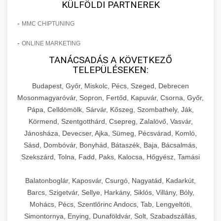
KÜLFÖLDI PARTNEREK
-
MMC CHIPTUNING
-
ONLINE MARKETING
TANÁCSADÁS A KÖVETKEZŐ
TELEPÜLÉSEKEN:
Budapest, Győr, Miskolc, Pécs, Szeged, Debrecen
Mosonmagyaróvár, Sopron, Fertőd, Kapuvár, Csorna, Győr,
Pápa, Celldömölk, Sárvár, Kőszeg, Szombathely, Ják,
Körmend, Szentgotthárd, Csepreg, Zalalövő, Vasvár,
Jánosháza, Devecser, Ajka, Sümeg, Pécsvárad, Komló,
Sásd, Dombóvár, Bonyhád, Bátaszék, Baja, Bácsalmás,
Szekszárd, Tolna, Fadd, Paks, Kalocsa, Hőgyész, Tamási
Balatonboglár, Kaposvár, Csurgó, Nagyatád, Kadarkút,
Barcs, Szigetvár, Sellye, Harkány, Siklós, Villány, Bóly,
Mohács, Pécs, Szentlőrinc Andocs, Tab, Lengyeltóti,
Simontornya, Enying, Dunaföldvár, Solt, Szabadszállás,