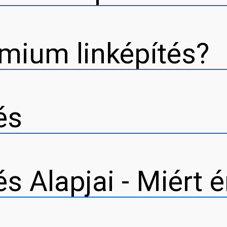
émium linképítés?
és
s Alapjai - Miért 