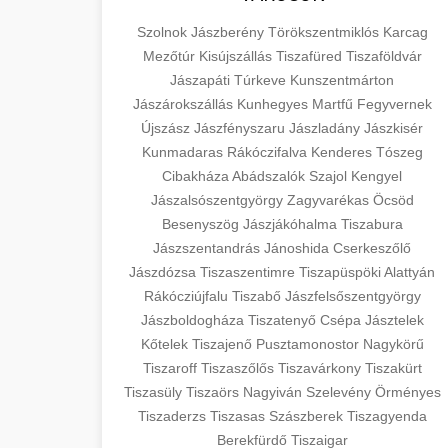
Szolnok
Jászberény
Törökszentmiklós
Karcag
Mezőtúr
Kisújszállás
Tiszafüred
Tiszaföldvár
Jászapáti
Túrkeve
Kunszentmárton
Jászárokszállás
Kunhegyes
Martfű
Fegyvernek
Újszász
Jászfényszaru
Jászladány
Jászkisér
Kunmadaras
Rákóczifalva
Kenderes
Tószeg
Cibakháza
Abádszalók
Szajol
Kengyel
Jászalsószentgyörgy
Zagyvarékas
Öcsöd
Besenyszög
Jászjákóhalma
Tiszabura
Jászszentandrás
Jánoshida
Cserkeszőlő
Jászdózsa
Tiszaszentimre
Tiszapüspöki
Alattyán
Rákócziújfalu
Tiszabő
Jászfelsőszentgyörgy
Jászboldogháza
Tiszatenyő
Csépa
Jásztelek
Kőtelek
Tiszajenő
Pusztamonostor
Nagykörű
Tiszaroff
Tiszaszőlős
Tiszavárkony
Tiszakürt
Tiszasüly
Tiszaörs
Nagyiván
Szelevény
Örményes
Tiszaderzs
Tiszasas
Szászberek
Tiszagyenda
Berekfürdő
Tiszaigar