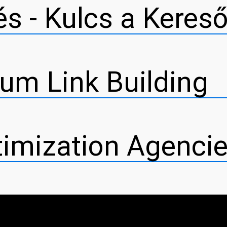
s - Kulcs a Keres
ium Link Building
imization Agencie