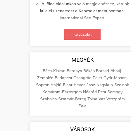
el. A Blog oldalunkon való
megjelenéshez,
kérünk
küld el üzenetedet a Kapcsolat menüpontban.
International Seo Expert
.
Kapcsolat
MEGYÉK
Bács-Kiskun
Baranya
Békés
Borsod-Abaúj-
Zemplén
Budapest
Csongrád
Fejér
Győr-Moson-
Sopron
Hajdú-Bihar
Heves
Jász-Nagykun-Szolnok
Komárom-Esztergom
Nógrád
Pest
Somogy
Szabolcs-Szatmár-Bereg
Tolna
Vas
Veszprém
Zala
VÁROSOK