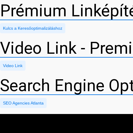
Prémium Linképíté
Kulcs a Keresőoptimalizáláshoz
Video Link - Prem
Video Link
Search Engine Opt
SEO Agencies Atlanta