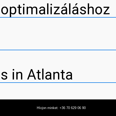
őoptimalizáláshoz
s in Atlanta
Hívjon minket: +36 70 629 06 90