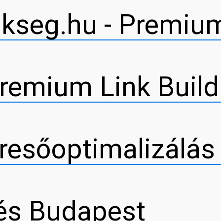
kseg.hu - Premium
remium Link Build
resőoptimalizálás
és Budapest