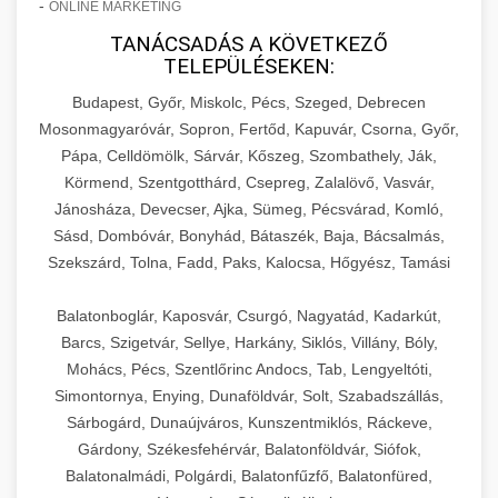
-
ONLINE MARKETING
TANÁCSADÁS A KÖVETKEZŐ
TELEPÜLÉSEKEN:
Budapest, Győr, Miskolc, Pécs, Szeged, Debrecen
Mosonmagyaróvár, Sopron, Fertőd, Kapuvár, Csorna, Győr,
Pápa, Celldömölk, Sárvár, Kőszeg, Szombathely, Ják,
Körmend, Szentgotthárd, Csepreg, Zalalövő, Vasvár,
Jánosháza, Devecser, Ajka, Sümeg, Pécsvárad, Komló,
Sásd, Dombóvár, Bonyhád, Bátaszék, Baja, Bácsalmás,
Szekszárd, Tolna, Fadd, Paks, Kalocsa, Hőgyész, Tamási
Balatonboglár, Kaposvár, Csurgó, Nagyatád, Kadarkút,
Barcs, Szigetvár, Sellye, Harkány, Siklós, Villány, Bóly,
Mohács, Pécs, Szentlőrinc Andocs, Tab, Lengyeltóti,
Simontornya, Enying, Dunaföldvár, Solt, Szabadszállás,
Sárbogárd, Dunaújváros, Kunszentmiklós, Ráckeve,
Gárdony, Székesfehérvár, Balatonföldvár, Siófok,
Balatonalmádi, Polgárdi, Balatonfűzfő, Balatonfüred,