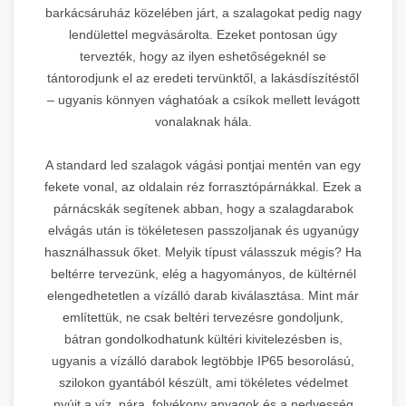
barkácsáruház közelében járt, a szalagokat pedig nagy
lendülettel megvásárolta. Ezeket pontosan úgy
tervezték, hogy az ilyen eshetőségeknél se
tántorodjunk el az eredeti tervünktől, a lakásdíszítéstől
– ugyanis könnyen vághatóak a csíkok mellett levágott
vonalaknak hála.
A standard led szalagok vágási pontjai mentén van egy
fekete vonal, az oldalain réz forrasztópárnákkal. Ezek a
párnácskák segítenek abban, hogy a szalagdarabok
elvágás után is tökéletesen passzoljanak és ugyanúgy
használhassuk őket. Melyik típust válasszuk mégis? Ha
beltérre tervezünk, elég a hagyományos, de kültérnél
elengedhetetlen a vízálló darab kiválasztása. Mint már
említettük, ne csak beltéri tervezésre gondoljunk,
bátran gondolkodhatunk kültéri kivitelezésben is,
ugyanis a vízálló darabok legtöbbje IP65 besorolású,
szilokon gyantából készült, ami tökéletes védelmet
nyújt a víz, pára, folyékony anyagok és a nedvesség