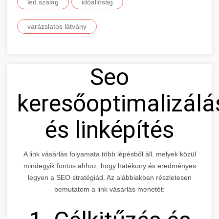
led szalag
időállóság
varázslatos látvány
Seo
keresőoptimalizálá
és linképítés
A link vásárlás folyamata több lépésből áll, melyek közül
mindegyik fontos ahhoz, hogy hatékony és eredményes
legyen a SEO stratégiád. Az alábbiakban részletesen
bemutatom a link vásárlás menetét: