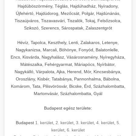
Hajdúböszörmény, Téglás, Hajdúhadház, Nyíradony,
Újfehértó, Hajdúdorog, Mezőcsát, Polgár, Hajdúnánás,
Tiszaújváros, Tiszavasvári, Tiszalök, Tokaj, Felsőzsolca,
Szikszó, Szerencs, Sárospatak, Zalaszentgrót
Hévíz, Tapolca, Keszthely, Lenti, Zalakaros, Letenye,
Nagykanizsa, Marcali, Böhönye, Fonyód, Balatonlelle,
Encs, Kisvárda, Nagyhalász, Vásárosnamény, Nyíregyháza,
Mátészalka, Fehérgyarmat, Máriapócs, Nyírbátor,
Nagykálló, Várpalota, Ajka, Herend, Mór, Kincsesbánya,
Oroszlány, Kisbér, Tatabánya, Pannonhalma, Bábolna,
Komárom, Tata, Pilisvörösvár, Bicske, Érd, Százhalombatta,
Martonvásár, Százhalombatta, Gyál
Budapest egész területe:
Budapest
1. kerület
,
2. kerület
,
3. kerület
,
4. kerület
,
5.
kerület
,
6. kerület