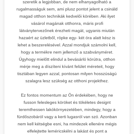
szeretik a legjobban, de nem elhanyagolható a
rugalmasságuk sem, ami plusz pontot jelent a csináld
magad otthon technikák kedvelői körében. Aki ilyet
vásárol magának otthonra, máris profi
látványtervezőnek érezheti magát, ugyanis miután
hazaért az üzletből, röpke egy- két óra alatt kész is
lehet a beszerelésével. Azzal mondjuk számolni kell,
hogy a termékre nem jellemző a szabványméret.
Úgyhogy mielőtt elindul a bevásárló körútra, otthon
mérje meg a díszíteni kívánt felület méreteit, hogy
tisztában legyen azzal, pontosan milyen hosszúságú
szalagra lesz szükség az otthoni projekthez.
Ez fontos momentum az Ön érdekében, hogy ne
fusson felesleges köröket és tökéletes designt
teremthessen lakókörnyezetében, mindegy, hogy a
fürdőszobáról vagy a kerti lugasról van szó. Azonban
nem kell kétségbe esni, ha mindezek ellenére mégis
elfelejtette leméricskélni a lakást és pont a