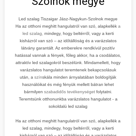
Szolnok megye
Led szalag Tiszaigar Jász-Nagykun-Szolnok megye
Ha az otthoni meghitt hangulatról van szó, alapkellék
a
led szalag,
mindegy, hogy beltérről, vagy a kerti
kisházról van szó – az időtállóság és a varázslatos
látvány garantált. Az emberekre rendkívül pozitív
hatással vannak a fények, főleg akkor, ha a csodálatos,
attraktív led szalagokról beszélünk. Mindamellett, hogy
varázslatos hangulatot teremtenek bekapcsolásuk
után, a
szín
skála minden árnyalatában boldogítják
használóikat és még fényük mellett bátran lehet
bármilyen
szabadidős tevékenységet
folytatni.
Teremtsünk otthonunkba varázslatos hangulatot - a
sokoldalú led szalag
Ha az otthoni meghitt hangulatról van szó, alapkellék a
led szalag, mindegy, hogy beltérről, vagy a kerti
kisházról van szó – az időtállóság és a varázslatos