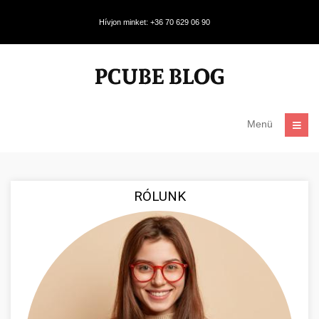
Hívjon minket: +36 70 629 06 90
Menü
RÓLUNK