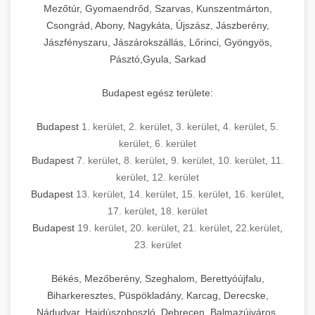
Mezőtúr, Gyomaendrőd, Szarvas, Kunszentmárton,
Csongrád, Abony, Nagykáta, Újszász, Jászberény,
Jászfényszaru, Jászárokszállás, Lőrinci, Gyöngyös,
Pásztó,Gyula, Sarkad
Budapest egész területe:
Budapest
1. kerület
,
2. kerület
,
3. kerület
,
4. kerület
,
5.
kerület
,
6. kerület
Budapest
7. kerület
,
8. kerület
,
9. kerület
,
10. kerület
,
11.
kerület
,
12. kerület
Budapest
13. kerület
,
14. kerület
,
15. kerület
,
16. kerület
,
17. kerület
,
18. kerület
Budapest
19. kerület
,
20. kerület
,
21. kerület
,
22.kerület
,
23. kerület
Békés, Mezőberény, Szeghalom, Berettyóújfalu,
Biharkeresztes, Püspökladány, Karcag, Derecske,
Nádudvar, Hajdúszoboszló, Debrecen, Balmazújváros,