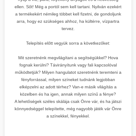
ellen. Sőt! Még a portól sem kell tartani. Nyilván ezekért
a termékekért némileg többet kell fizetni, de gondoljunk
arra, hogy ez szükséges ahhoz, ha kültérre, vízpartra
tervez.
Telepítés előtt vegyük sorra a következőket:
Mit szeretnénk megvilágítani a segítségükkel? Hova
fognak kerülni? Távirányítunk vagy fali kapcsolóval
működtetjük? Milyen hangulatot szeretnénk teremteni a
fényforrással, milyen színeket tudnánk legjobban
elképzelni az adott térhez? Van-e másik világítás a
közelben és ha igen, annak milyen színű a fénye?
A lehetőségek széles skálája csak Önre vár, és ha játszi
könnyedséggel telepítette, még nagyobb játék vár Önre
a színekkel, fényekkel.