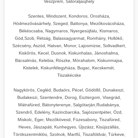
Veszprém, Sátoraljaújhely
Szentes, Mindszent, Kondoros, Orosháza,
Hódmezővásárhely, Szeged, Battonya, Mezőkovácsháza,
Békéscsaba, Nagymaros, Nyergesújfalu, Kismaros,
Göd,Szob, Rétság, Balassagyarmat, Romhány, Hollókő,
Szécsény, Aszód, Hatvan, Monor, Lajosmizse, Soltvadkert,
Kiskőrös, Kecel, Dusnok, Kiskunhalas, Jánoshalma,
Bácsalmás, Kelebia, Röszke, Mórahalom, Kiskunmajsa,
Kistelek, Kiskunfélegyháza, Bugac, Kecskemét,
Tiszakécske
Nagykörös, Cegléd, Budaörs, Pécel, Gödöllő, Dunakeszi,
Budakeszi, Szentendre, Dorog, Esztergom, Visegrád,
Mátrafüred, Bátonyterenye, Salgótarján,Rudabánya,
Szendrő, Edelény, Kazincbarcika, Sajószentpéter, Ózd,
Miskolc, Eger, Mezőkövesd, Füzesabony, Tiszafüred,
Heves, Jászapáti, Kunhegyes, Újszász, Kisújszállás,
Törökszentmiklós, Szolnok, Martfű, Tiszaföldvár, Túrkeve,