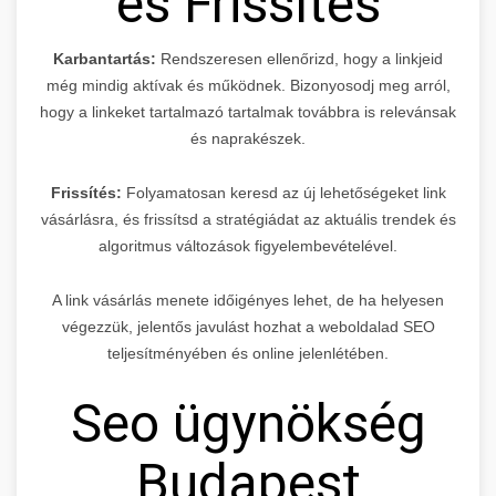
és Frissítés
Karbantartás:
Rendszeresen ellenőrizd, hogy a linkjeid
még mindig aktívak és működnek. Bizonyosodj meg arról,
hogy a linkeket tartalmazó tartalmak továbbra is relevánsak
és naprakészek.
Frissítés:
Folyamatosan keresd az új lehetőségeket link
vásárlásra, és frissítsd a stratégiádat az aktuális trendek és
algoritmus változások figyelembevételével.
A link vásárlás menete időigényes lehet, de ha helyesen
végezzük, jelentős javulást hozhat a weboldalad SEO
teljesítményében és online jelenlétében.
Seo ügynökség
Budapest