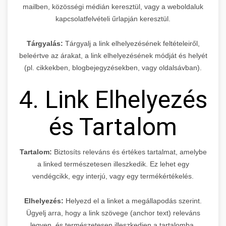
mailben, közösségi médián keresztül, vagy a weboldaluk
kapcsolatfelvételi űrlapján keresztül.
Tárgyalás:
Tárgyalj a link elhelyezésének feltételeiről,
beleértve az árakat, a link elhelyezésének módját és helyét
(pl. cikkekben, blogbejegyzésekben, vagy oldalsávban).
4. Link Elhelyezés
és Tartalom
Tartalom:
Biztosíts releváns és értékes tartalmat, amelybe
a linked természetesen illeszkedik. Ez lehet egy
vendégcikk, egy interjú, vagy egy termékértékelés.
Elhelyezés:
Helyezd el a linket a megállapodás szerint.
Ügyelj arra, hogy a link szövege (anchor text) releváns
legyen, és természetesen illeszkedjen a tartalomba.