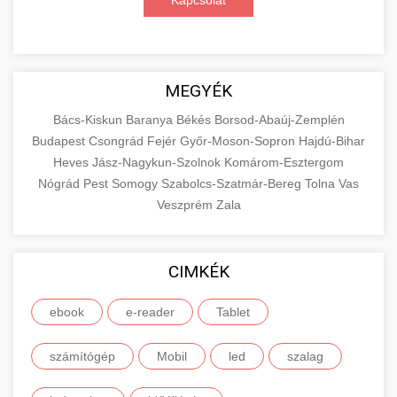
Kapcsolat
MEGYÉK
Bács-Kiskun
Baranya
Békés
Borsod-Abaúj-Zemplén
Budapest
Csongrád
Fejér
Győr-Moson-Sopron
Hajdú-Bihar
Heves
Jász-Nagykun-Szolnok
Komárom-Esztergom
Nógrád
Pest
Somogy
Szabolcs-Szatmár-Bereg
Tolna
Vas
Veszprém
Zala
CIMKÉK
ebook
e-reader
Tablet
számítógép
Mobil
led
szalag