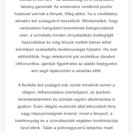
látvány garantált. Az emberekre rendkívül pozitív
hatással vannak a fények, főleg akkor, ha a csodálatos,
attraktív led szalagokról beszélünk. Mindamellett, hogy
varázslatos hangulatot teremtenek bekapcsolásuk
után, a színskála minden árnyalatában boldogítják
használóikat és még fényük mellett bátran lehet
bármilyen szabadidős tevékenységet folytatni. Ha már
eldöntöttük, hogy vételezünk pár esztétikus darabot
otthonunkba, ajánljuk figyelmébe az alábbi bejegyzést,
ami segít tájékozódni a vásárlás előtt.
A flexibilis led szalagot már szinte mindenki ismeri a
világon, felhasználása szerteágazó, az iparban,
kereskedelemben és szimpla egyéni alkalmazása is
gyakori. Ezen világító eszközök által kibocsátott fény
nagy népszerűségnek örvend, mivel a fényerő, a
hatékonyság és a színválaszték végtelen kombinációja
tárul elénk. Talán a pofonegyszerű telepítse miatt