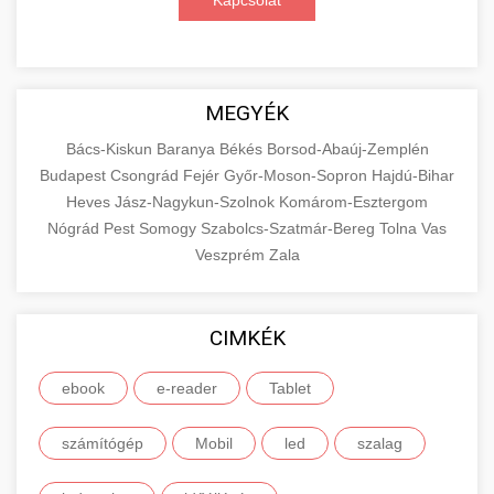
Kapcsolat
MEGYÉK
Bács-Kiskun
Baranya
Békés
Borsod-Abaúj-Zemplén
Budapest
Csongrád
Fejér
Győr-Moson-Sopron
Hajdú-Bihar
Heves
Jász-Nagykun-Szolnok
Komárom-Esztergom
Nógrád
Pest
Somogy
Szabolcs-Szatmár-Bereg
Tolna
Vas
Veszprém
Zala
CIMKÉK
ebook
e-reader
Tablet
számítógép
Mobil
led
szalag