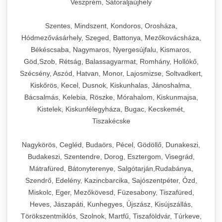
Veszprém, Sátoraljaújhely
Szentes, Mindszent, Kondoros, Orosháza,
Hódmezővásárhely, Szeged, Battonya, Mezőkovácsháza,
Békéscsaba, Nagymaros, Nyergesújfalu, Kismaros,
Göd,Szob, Rétság, Balassagyarmat, Romhány, Hollókő,
Szécsény, Aszód, Hatvan, Monor, Lajosmizse, Soltvadkert,
Kiskőrös, Kecel, Dusnok, Kiskunhalas, Jánoshalma,
Bácsalmás, Kelebia, Röszke, Mórahalom, Kiskunmajsa,
Kistelek, Kiskunfélegyháza, Bugac, Kecskemét,
Tiszakécske
Nagykörös, Cegléd, Budaörs, Pécel, Gödöllő, Dunakeszi,
Budakeszi, Szentendre, Dorog, Esztergom, Visegrád,
Mátrafüred, Bátonyterenye, Salgótarján,Rudabánya,
Szendrő, Edelény, Kazincbarcika, Sajószentpéter, Ózd,
Miskolc, Eger, Mezőkövesd, Füzesabony, Tiszafüred,
Heves, Jászapáti, Kunhegyes, Újszász, Kisújszállás,
Törökszentmiklós, Szolnok, Martfű, Tiszaföldvár, Túrkeve,