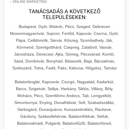
-
ONLINE MARKETING
TANÁCSADÁS A KÖVETKEZŐ
TELEPÜLÉSEKEN:
Budapest, Győr, Miskolc, Pécs, Szeged, Debrecen
Mosonmagyaróvár, Sopron, Fertőd, Kapuvár, Csorna, Győr,
Pápa, Celldömölk, Sárvár, Kőszeg, Szombathely, Ják,
Körmend, Szentgotthárd, Csepreg, Zalalövő, Vasvár,
Jánosháza, Devecser, Ajka, Sümeg, Pécsvárad, Komló,
Sásd, Dombóvár, Bonyhád, Bátaszék, Baja, Bácsalmás,
Szekszárd, Tolna, Fadd, Paks, Kalocsa, Hőgyész, Tamási
Balatonboglár, Kaposvár, Csurgó, Nagyatád, Kadarkút,
Barcs, Szigetvár, Sellye, Harkány, Siklós, Villány, Bóly,
Mohács, Pécs, Szentlőrinc Andocs, Tab, Lengyeltóti,
Simontornya, Enying, Dunaföldvár, Solt, Szabadszállás,
Sárbogárd, Dunaújváros, Kunszentmiklós, Ráckeve,
Gárdony, Székesfehérvár, Balatonföldvár, Siófok,
Balatonalmádi, Polgárdi, Balatonfűzfő, Balatonfüred,