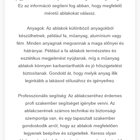
Ez az információ segíteni fog abban, hogy megfelelő
méretű ablakokat válassz.
Anyagok: Az ablakok különböző anyagokból
készülhetnek, például fa, műanyag, alumínium vagy
fém. Minden anyagnak megvannak a maga előnyei és
hátrányai. Például a fa ablakok természetes és
esztétikus megjelenést nyújtanak, míg a műanyag
ablakok könnyen karbantarthatók és jó hőszigetelést
biztosítanak. Gondold át, hogy melyik anyag illik
leginkább a lakásod stílusához és igényeihez.
Professzionális segítség: Az ablakcseréhez érdemes
profi szakember segítséget igénybe venni. Az
ablakcserének számos technikai és biztonsági
szempontja van, és egy tapasztalt szakember
gondoskodik arról, hogy az ablakok megfelelően
legyenek beépítve és szigeteltek. Keress olyan