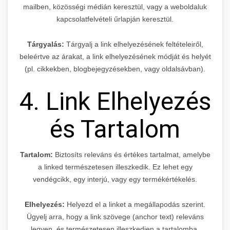
mailben, közösségi médián keresztül, vagy a weboldaluk
kapcsolatfelvételi űrlapján keresztül.
Tárgyalás:
Tárgyalj a link elhelyezésének feltételeiről,
beleértve az árakat, a link elhelyezésének módját és helyét
(pl. cikkekben, blogbejegyzésekben, vagy oldalsávban).
4. Link Elhelyezés
és Tartalom
Tartalom:
Biztosíts releváns és értékes tartalmat, amelybe
a linked természetesen illeszkedik. Ez lehet egy
vendégcikk, egy interjú, vagy egy termékértékelés.
Elhelyezés:
Helyezd el a linket a megállapodás szerint.
Ügyelj arra, hogy a link szövege (anchor text) releváns
legyen, és természetesen illeszkedjen a tartalomba.