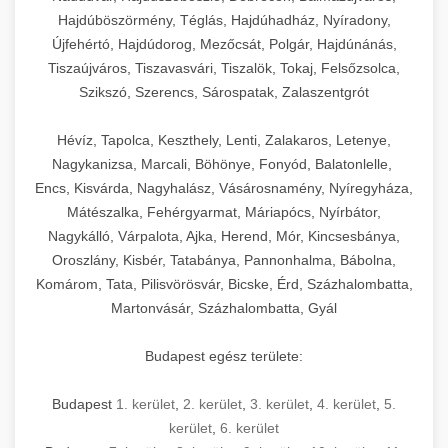
Hajdúböszörmény, Téglás, Hajdúhadház, Nyíradony,
Újfehértó, Hajdúdorog, Mezőcsát, Polgár, Hajdúnánás,
Tiszaújváros, Tiszavasvári, Tiszalök, Tokaj, Felsőzsolca,
Szikszó, Szerencs, Sárospatak, Zalaszentgrót
Hévíz, Tapolca, Keszthely, Lenti, Zalakaros, Letenye,
Nagykanizsa, Marcali, Böhönye, Fonyód, Balatonlelle,
Encs, Kisvárda, Nagyhalász, Vásárosnamény, Nyíregyháza,
Mátészalka, Fehérgyarmat, Máriapócs, Nyírbátor,
Nagykálló, Várpalota, Ajka, Herend, Mór, Kincsesbánya,
Oroszlány, Kisbér, Tatabánya, Pannonhalma, Bábolna,
Komárom, Tata, Pilisvörösvár, Bicske, Érd, Százhalombatta,
Martonvásár, Százhalombatta, Gyál
Budapest egész területe:
Budapest
1. kerület
,
2. kerület
,
3. kerület
,
4. kerület
,
5.
kerület
,
6. kerület