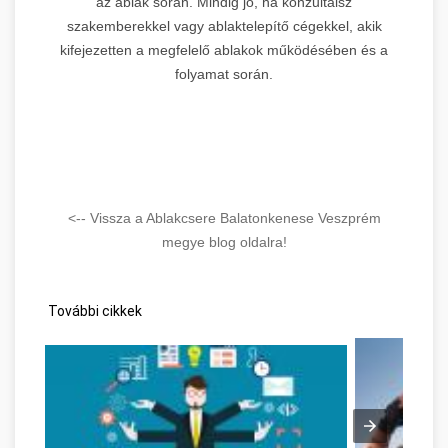
az ablak során. Mindig jó, ha konzultálsz
szakemberekkel vagy ablaktelepítő cégekkel, akik
kifejezetten a megfelelő ablakok működésében és a
folyamat során.
<-- Vissza a Ablakcsere Balatonkenese Veszprém
megye blog oldalra!
További cikkek