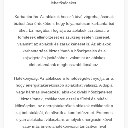
lehetőségeket.
Karbantartás: Az ablakok hosszú távú végrehajtásának
biztosítása érdekében, hogy folyamatosan karbantartsd
őket. Ez magában foglalja az ablakok tisztítását, a
tömítések ellenőrzését és szükség esetén cseréjét,
valamint az ablakok és zárak kenését is. Az ablakok
karbantartása biztosítható a hőszigetelés és a
zajszigetelés javításához, valamint az ablakok
élettartamának meghosszabbításához.
Hatékonyság: Az ablakcsere lehetőségeket nyújtja arra,
hogy energiatakarékosabb ablakokat válassz. A dupla
vagy hármas üvegezésű ablakok kiváló hőszigetelést
biztosítanak, csökkentve ezzel a fűtési és hűtési
költségeket. az energiatakarékos ablakok csökkentik a
zaj behatolását, és növelik a komfortérzetet. Érdemes
olyan ablakokat választani, amelyek energiacímkével
vagy más energiahatékonysági tanúsítvánnyal