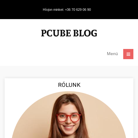
Hívjon minket: +36 70 629 06 90
Menü
RÓLUNK