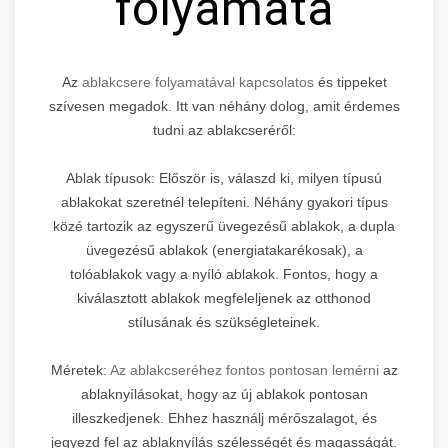
folyamata
Az
ablakcsere folyamatával kapcsolatos
és tippeket
szívesen megadok. Itt van néhány dolog, amit érdemes
tudni az ablakcseréről:
Ablak típusok: Először is, válaszd ki, milyen típusú
ablakokat szeretnél telepíteni. Néhány gyakori típus
közé tartozik az egyszerű üvegezésű ablakok, a dupla
üvegezésű ablakok (energiatakarékosak), a
tolóablakok vagy a nyíló ablakok. Fontos, hogy a
kiválasztott ablakok megfeleljenek az otthonod
stílusának és szükségleteinek.
Méretek:
Az ablakcseréhez fontos pontosan lemérni
az
ablaknyílásokat, hogy az új ablakok pontosan
illeszkedjenek. Ehhez használj mérőszalagot, és
jegyezd fel az ablaknyílás szélességét és magasságát.