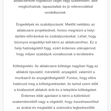
ablakcserével foglalkozó céget vagy szakembert, akik
megbízhatóak, tapasztaltak és jó referenciákkal
rendelkeznek.
Engedélyek és szabályozások: Mielőtt nekilátsz az
ablakcsere projektednek, fontos megnézni a helyi
építési előírásokat és szabályozásokat. Lehet, hogy
bizonyos engedélyt kell kérni az ablakcseréhez. Ez a
helyi hatóságoktól függ, ezért érdemes utánajárnod,
hogy milyen szabályok vonatkoznak a területedre.
Költségvetés: Az ablakcsere költsége nagyban függ az
ablakok típusától, méretétől, anyagától, valamint a
munkaerő és anyagköltségektől. Fontos, hogy előre
határozd meg a költségvetésedet, és tartsd szem előtt
a kiválasztott ablakok árát és a telepítési költségeket.
Érdemes több ajánlatot is kérni a különböző
szakemberektől vagy a cégektől, hogy összehasonlítsd
az árakat és megtaláld a számodra legkedvezőbb