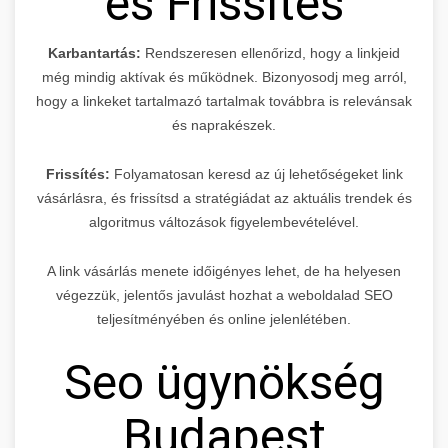
és Frissítés
Karbantartás:
Rendszeresen ellenőrizd, hogy a linkjeid
még mindig aktívak és működnek. Bizonyosodj meg arról,
hogy a linkeket tartalmazó tartalmak továbbra is relevánsak
és naprakészek.
Frissítés:
Folyamatosan keresd az új lehetőségeket link
vásárlásra, és frissítsd a stratégiádat az aktuális trendek és
algoritmus változások figyelembevételével.
A link vásárlás menete időigényes lehet, de ha helyesen
végezzük, jelentős javulást hozhat a weboldalad SEO
teljesítményében és online jelenlétében.
Seo ügynökség
Budapest