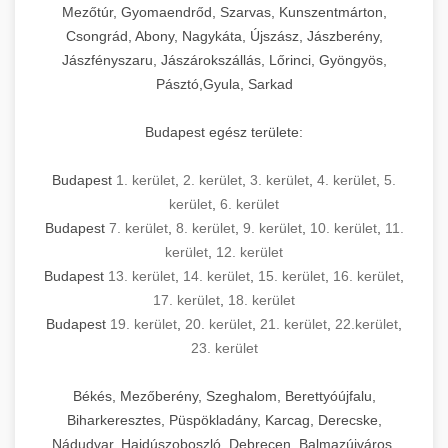
Mezőtúr, Gyomaendrőd, Szarvas, Kunszentmárton,
Csongrád, Abony, Nagykáta, Újszász, Jászberény,
Jászfényszaru, Jászárokszállás, Lőrinci, Gyöngyös,
Pásztó,Gyula, Sarkad
Budapest egész területe:
Budapest
1. kerület
,
2. kerület
,
3. kerület
,
4. kerület
,
5.
kerület
,
6. kerület
Budapest
7. kerület
,
8. kerület
,
9. kerület
,
10. kerület
,
11.
kerület
,
12. kerület
Budapest
13. kerület
,
14. kerület
,
15. kerület
,
16. kerület
,
17. kerület
,
18. kerület
Budapest
19. kerület
,
20. kerület
,
21. kerület
,
22.kerület
,
23. kerület
Békés, Mezőberény, Szeghalom, Berettyóújfalu,
Biharkeresztes, Püspökladány, Karcag, Derecske,
Nádudvar, Hajdúszoboszló, Debrecen, Balmazújváros,