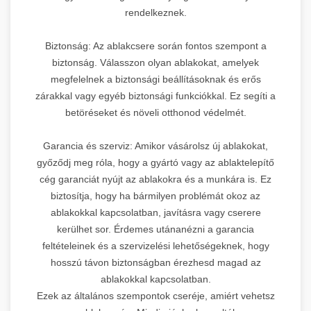
rendelkeznek.
Biztonság: Az ablakcsere során fontos szempont a
biztonság. Válasszon olyan ablakokat, amelyek
megfelelnek a biztonsági beállításoknak és erős
zárakkal vagy egyéb biztonsági funkciókkal. Ez segíti a
betöréseket és növeli otthonod védelmét.
Garancia és szerviz: Amikor vásárolsz új ablakokat,
győződj meg róla, hogy a gyártó vagy az ablaktelepítő
cég garanciát nyújt az ablakokra és a munkára is. Ez
biztosítja, hogy ha bármilyen problémát okoz az
ablakokkal kapcsolatban, javításra vagy cserere
kerülhet sor. Érdemes utánanézni a garancia
feltételeinek és a szervizelési lehetőségeknek, hogy
hosszú távon biztonságban érezhesd magad az
ablakokkal kapcsolatban.
Ezek az általános szempontok cseréje, amiért vehetsz