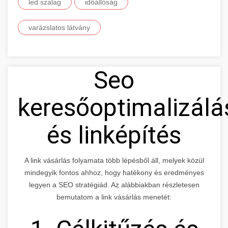
led szalag
időállóság
varázslatos látvány
Seo
keresőoptimalizálá
és linképítés
A link vásárlás folyamata több lépésből áll, melyek közül
mindegyik fontos ahhoz, hogy hatékony és eredményes
legyen a SEO stratégiád. Az alábbiakban részletesen
bemutatom a link vásárlás menetét: