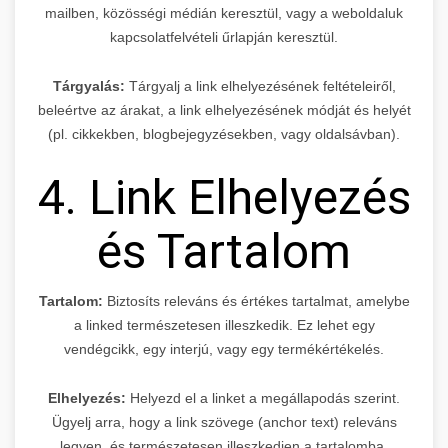
mailben, közösségi médián keresztül, vagy a weboldaluk
kapcsolatfelvételi űrlapján keresztül.
Tárgyalás:
Tárgyalj a link elhelyezésének feltételeiről,
beleértve az árakat, a link elhelyezésének módját és helyét
(pl. cikkekben, blogbejegyzésekben, vagy oldalsávban).
4. Link Elhelyezés
és Tartalom
Tartalom:
Biztosíts releváns és értékes tartalmat, amelybe
a linked természetesen illeszkedik. Ez lehet egy
vendégcikk, egy interjú, vagy egy termékértékelés.
Elhelyezés:
Helyezd el a linket a megállapodás szerint.
Ügyelj arra, hogy a link szövege (anchor text) releváns
legyen, és természetesen illeszkedjen a tartalomba.