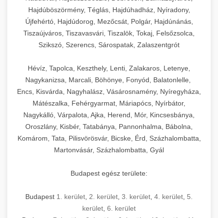
Hajdúböszörmény, Téglás, Hajdúhadház, Nyíradony,
Újfehértó, Hajdúdorog, Mezőcsát, Polgár, Hajdúnánás,
Tiszaújváros, Tiszavasvári, Tiszalök, Tokaj, Felsőzsolca,
Szikszó, Szerencs, Sárospatak, Zalaszentgrót
Hévíz, Tapolca, Keszthely, Lenti, Zalakaros, Letenye,
Nagykanizsa, Marcali, Böhönye, Fonyód, Balatonlelle,
Encs, Kisvárda, Nagyhalász, Vásárosnamény, Nyíregyháza,
Mátészalka, Fehérgyarmat, Máriapócs, Nyírbátor,
Nagykálló, Várpalota, Ajka, Herend, Mór, Kincsesbánya,
Oroszlány, Kisbér, Tatabánya, Pannonhalma, Bábolna,
Komárom, Tata, Pilisvörösvár, Bicske, Érd, Százhalombatta,
Martonvásár, Százhalombatta, Gyál
Budapest egész területe:
Budapest
1. kerület
,
2. kerület
,
3. kerület
,
4. kerület
,
5.
kerület
,
6. kerület