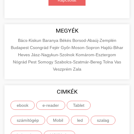
Kapcsolat
MEGYÉK
Bács-Kiskun
Baranya
Békés
Borsod-Abaúj-Zemplén
Budapest
Csongrád
Fejér
Győr-Moson-Sopron
Hajdú-Bihar
Heves
Jász-Nagykun-Szolnok
Komárom-Esztergom
Nógrád
Pest
Somogy
Szabolcs-Szatmár-Bereg
Tolna
Vas
Veszprém
Zala
CIMKÉK
ebook
e-reader
Tablet
számítógép
Mobil
led
szalag