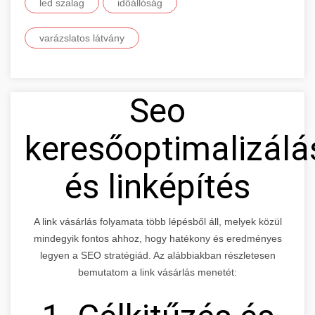
led szalag
időállóság
varázslatos látvány
Seo
keresőoptimalizálá
és linképítés
A link vásárlás folyamata több lépésből áll, melyek közül
mindegyik fontos ahhoz, hogy hatékony és eredményes
legyen a SEO stratégiád. Az alábbiakban részletesen
bemutatom a link vásárlás menetét: