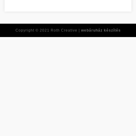
Personal Development Goals Szabolcs-Szatmár-Bereg megye
Copyright © 2021
Roth Creative |
webáruház készítés