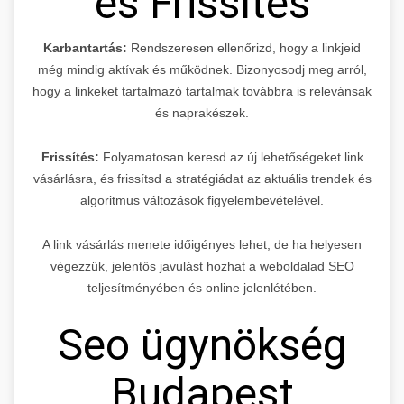
és Frissítés
Karbantartás:
Rendszeresen ellenőrizd, hogy a linkjeid
még mindig aktívak és működnek. Bizonyosodj meg arról,
hogy a linkeket tartalmazó tartalmak továbbra is relevánsak
és naprakészek.
Frissítés:
Folyamatosan keresd az új lehetőségeket link
vásárlásra, és frissítsd a stratégiádat az aktuális trendek és
algoritmus változások figyelembevételével.
A link vásárlás menete időigényes lehet, de ha helyesen
végezzük, jelentős javulást hozhat a weboldalad SEO
teljesítményében és online jelenlétében.
Seo ügynökség
Budapest