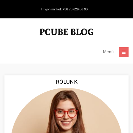
Hívjon minket: +36 70 629 06 90
Menü
RÓLUNK