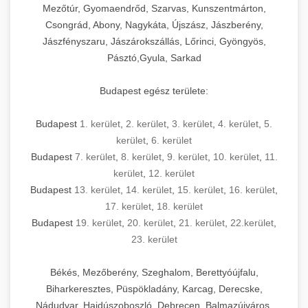
Mezőtúr, Gyomaendrőd, Szarvas, Kunszentmárton,
Csongrád, Abony, Nagykáta, Újszász, Jászberény,
Jászfényszaru, Jászárokszállás, Lőrinci, Gyöngyös,
Pásztó,Gyula, Sarkad
Budapest egész területe:
Budapest
1. kerület
,
2. kerület
,
3. kerület
,
4. kerület
,
5.
kerület
,
6. kerület
Budapest
7. kerület
,
8. kerület
,
9. kerület
,
10. kerület
,
11.
kerület
,
12. kerület
Budapest
13. kerület
,
14. kerület
,
15. kerület
,
16. kerület
,
17. kerület
,
18. kerület
Budapest
19. kerület
,
20. kerület
,
21. kerület
,
22.kerület
,
23. kerület
Békés, Mezőberény, Szeghalom, Berettyóújfalu,
Biharkeresztes, Püspökladány, Karcag, Derecske,
Nádudvar, Hajdúszoboszló, Debrecen, Balmazújváros,