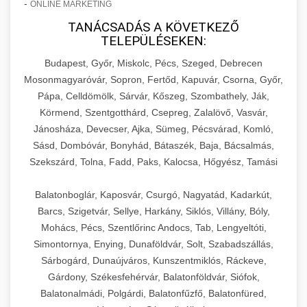
-
ONLINE MARKETING
TANÁCSADÁS A KÖVETKEZŐ
TELEPÜLÉSEKEN:
Budapest, Győr, Miskolc, Pécs, Szeged, Debrecen
Mosonmagyaróvár, Sopron, Fertőd, Kapuvár, Csorna, Győr,
Pápa, Celldömölk, Sárvár, Kőszeg, Szombathely, Ják,
Körmend, Szentgotthárd, Csepreg, Zalalövő, Vasvár,
Jánosháza, Devecser, Ajka, Sümeg, Pécsvárad, Komló,
Sásd, Dombóvár, Bonyhád, Bátaszék, Baja, Bácsalmás,
Szekszárd, Tolna, Fadd, Paks, Kalocsa, Hőgyész, Tamási
Balatonboglár, Kaposvár, Csurgó, Nagyatád, Kadarkút,
Barcs, Szigetvár, Sellye, Harkány, Siklós, Villány, Bóly,
Mohács, Pécs, Szentlőrinc Andocs, Tab, Lengyeltóti,
Simontornya, Enying, Dunaföldvár, Solt, Szabadszállás,
Sárbogárd, Dunaújváros, Kunszentmiklós, Ráckeve,
Gárdony, Székesfehérvár, Balatonföldvár, Siófok,
Balatonalmádi, Polgárdi, Balatonfűzfő, Balatonfüred,