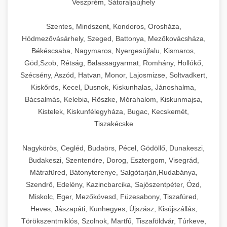
Veszprém, Sátoraljaújhely
Szentes, Mindszent, Kondoros, Orosháza,
Hódmezővásárhely, Szeged, Battonya, Mezőkovácsháza,
Békéscsaba, Nagymaros, Nyergesújfalu, Kismaros,
Göd,Szob, Rétság, Balassagyarmat, Romhány, Hollókő,
Szécsény, Aszód, Hatvan, Monor, Lajosmizse, Soltvadkert,
Kiskőrös, Kecel, Dusnok, Kiskunhalas, Jánoshalma,
Bácsalmás, Kelebia, Röszke, Mórahalom, Kiskunmajsa,
Kistelek, Kiskunfélegyháza, Bugac, Kecskemét,
Tiszakécske
Nagykörös, Cegléd, Budaörs, Pécel, Gödöllő, Dunakeszi,
Budakeszi, Szentendre, Dorog, Esztergom, Visegrád,
Mátrafüred, Bátonyterenye, Salgótarján,Rudabánya,
Szendrő, Edelény, Kazincbarcika, Sajószentpéter, Ózd,
Miskolc, Eger, Mezőkövesd, Füzesabony, Tiszafüred,
Heves, Jászapáti, Kunhegyes, Újszász, Kisújszállás,
Törökszentmiklós, Szolnok, Martfű, Tiszaföldvár, Túrkeve,