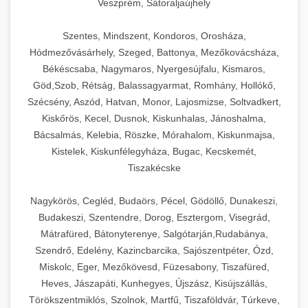
Veszprém, Sátoraljaújhely
Szentes, Mindszent, Kondoros, Orosháza,
Hódmezővásárhely, Szeged, Battonya, Mezőkovácsháza,
Békéscsaba, Nagymaros, Nyergesújfalu, Kismaros,
Göd,Szob, Rétság, Balassagyarmat, Romhány, Hollókő,
Szécsény, Aszód, Hatvan, Monor, Lajosmizse, Soltvadkert,
Kiskőrös, Kecel, Dusnok, Kiskunhalas, Jánoshalma,
Bácsalmás, Kelebia, Röszke, Mórahalom, Kiskunmajsa,
Kistelek, Kiskunfélegyháza, Bugac, Kecskemét,
Tiszakécske
Nagykörös, Cegléd, Budaörs, Pécel, Gödöllő, Dunakeszi,
Budakeszi, Szentendre, Dorog, Esztergom, Visegrád,
Mátrafüred, Bátonyterenye, Salgótarján,Rudabánya,
Szendrő, Edelény, Kazincbarcika, Sajószentpéter, Ózd,
Miskolc, Eger, Mezőkövesd, Füzesabony, Tiszafüred,
Heves, Jászapáti, Kunhegyes, Újszász, Kisújszállás,
Törökszentmiklós, Szolnok, Martfű, Tiszaföldvár, Túrkeve,