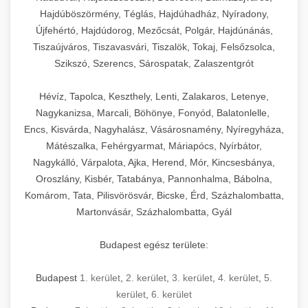
Hajdúböszörmény, Téglás, Hajdúhadház, Nyíradony,
Újfehértó, Hajdúdorog, Mezőcsát, Polgár, Hajdúnánás,
Tiszaújváros, Tiszavasvári, Tiszalök, Tokaj, Felsőzsolca,
Szikszó, Szerencs, Sárospatak, Zalaszentgrót
Hévíz, Tapolca, Keszthely, Lenti, Zalakaros, Letenye,
Nagykanizsa, Marcali, Böhönye, Fonyód, Balatonlelle,
Encs, Kisvárda, Nagyhalász, Vásárosnamény, Nyíregyháza,
Mátészalka, Fehérgyarmat, Máriapócs, Nyírbátor,
Nagykálló, Várpalota, Ajka, Herend, Mór, Kincsesbánya,
Oroszlány, Kisbér, Tatabánya, Pannonhalma, Bábolna,
Komárom, Tata, Pilisvörösvár, Bicske, Érd, Százhalombatta,
Martonvásár, Százhalombatta, Gyál
Budapest egész területe:
Budapest
1. kerület
,
2. kerület
,
3. kerület
,
4. kerület
,
5.
kerület
,
6. kerület