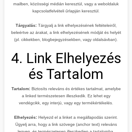
mailben, közösségi médián keresztül, vagy a weboldaluk
kapcsolatfelvételi űrlapján keresztül.
Tárgyalás:
Tárgyalj a link elhelyezésének feltételeiről,
beleértve az árakat, a link elhelyezésének módját és helyét
(pl. cikkekben, blogbejegyzésekben, vagy oldalsávban).
4. Link Elhelyezés
és Tartalom
Tartalom:
Biztosíts releváns és értékes tartalmat, amelybe
a linked természetesen illeszkedik. Ez lehet egy
vendégcikk, egy interjú, vagy egy termékértékelés.
Elhelyezés:
Helyezd el a linket a megállapodás szerint.
Ügyelj arra, hogy a link szövege (anchor text) releváns
legyen, és természetesen illeszkedjen a tartalomba.