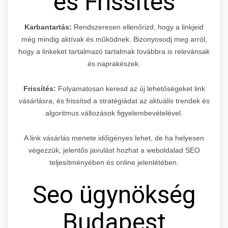
és Frissítés
Karbantartás:
Rendszeresen ellenőrizd, hogy a linkjeid
még mindig aktívak és működnek. Bizonyosodj meg arról,
hogy a linkeket tartalmazó tartalmak továbbra is relevánsak
és naprakészek.
Frissítés:
Folyamatosan keresd az új lehetőségeket link
vásárlásra, és frissítsd a stratégiádat az aktuális trendek és
algoritmus változások figyelembevételével.
A link vásárlás menete időigényes lehet, de ha helyesen
végezzük, jelentős javulást hozhat a weboldalad SEO
teljesítményében és online jelenlétében.
Seo ügynökség
Budapest