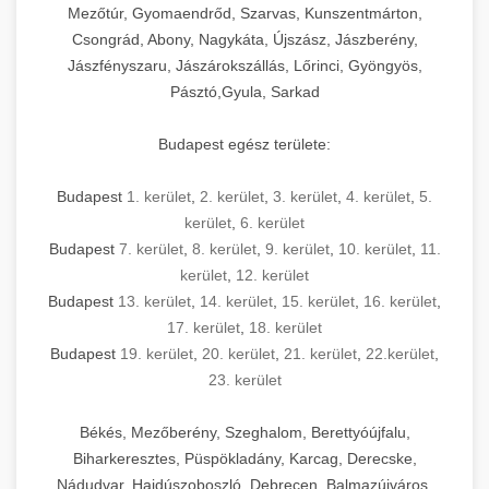
Mezőtúr, Gyomaendrőd, Szarvas, Kunszentmárton,
Csongrád, Abony, Nagykáta, Újszász, Jászberény,
Jászfényszaru, Jászárokszállás, Lőrinci, Gyöngyös,
Pásztó,Gyula, Sarkad
Budapest egész területe:
Budapest
1. kerület
,
2. kerület
,
3. kerület
,
4. kerület
,
5.
kerület
,
6. kerület
Budapest
7. kerület
,
8. kerület
,
9. kerület
,
10. kerület
,
11.
kerület
,
12. kerület
Budapest
13. kerület
,
14. kerület
,
15. kerület
,
16. kerület
,
17. kerület
,
18. kerület
Budapest
19. kerület
,
20. kerület
,
21. kerület
,
22.kerület
,
23. kerület
Békés, Mezőberény, Szeghalom, Berettyóújfalu,
Biharkeresztes, Püspökladány, Karcag, Derecske,
Nádudvar, Hajdúszoboszló, Debrecen, Balmazújváros,