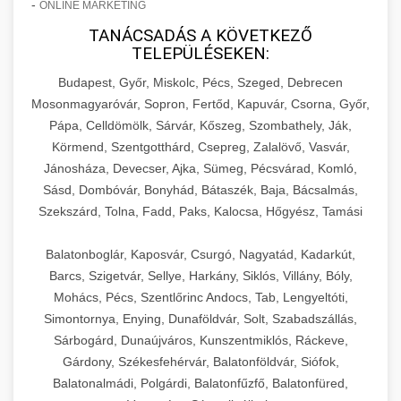
-
ONLINE MARKETING
TANÁCSADÁS A KÖVETKEZŐ
TELEPÜLÉSEKEN:
Budapest, Győr, Miskolc, Pécs, Szeged, Debrecen
Mosonmagyaróvár, Sopron, Fertőd, Kapuvár, Csorna, Győr,
Pápa, Celldömölk, Sárvár, Kőszeg, Szombathely, Ják,
Körmend, Szentgotthárd, Csepreg, Zalalövő, Vasvár,
Jánosháza, Devecser, Ajka, Sümeg, Pécsvárad, Komló,
Sásd, Dombóvár, Bonyhád, Bátaszék, Baja, Bácsalmás,
Szekszárd, Tolna, Fadd, Paks, Kalocsa, Hőgyész, Tamási
Balatonboglár, Kaposvár, Csurgó, Nagyatád, Kadarkút,
Barcs, Szigetvár, Sellye, Harkány, Siklós, Villány, Bóly,
Mohács, Pécs, Szentlőrinc Andocs, Tab, Lengyeltóti,
Simontornya, Enying, Dunaföldvár, Solt, Szabadszállás,
Sárbogárd, Dunaújváros, Kunszentmiklós, Ráckeve,
Gárdony, Székesfehérvár, Balatonföldvár, Siófok,
Balatonalmádi, Polgárdi, Balatonfűzfő, Balatonfüred,