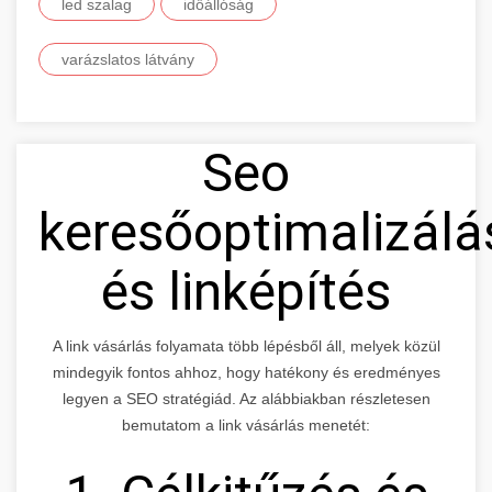
led szalag
időállóság
varázslatos látvány
Seo
keresőoptimalizálá
és linképítés
A link vásárlás folyamata több lépésből áll, melyek közül
mindegyik fontos ahhoz, hogy hatékony és eredményes
legyen a SEO stratégiád. Az alábbiakban részletesen
bemutatom a link vásárlás menetét: