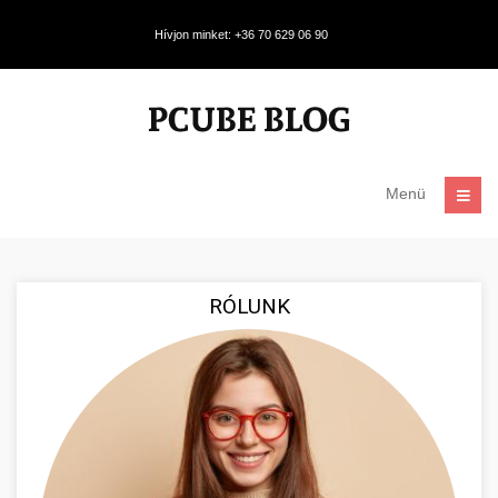
Hívjon minket: +36 70 629 06 90
Menü
RÓLUNK