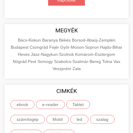
Kapcsolat
MEGYÉK
Bács-Kiskun
Baranya
Békés
Borsod-Abaúj-Zemplén
Budapest
Csongrád
Fejér
Győr-Moson-Sopron
Hajdú-Bihar
Heves
Jász-Nagykun-Szolnok
Komárom-Esztergom
Nógrád
Pest
Somogy
Szabolcs-Szatmár-Bereg
Tolna
Vas
Veszprém
Zala
CIMKÉK
ebook
e-reader
Tablet
számítógép
Mobil
led
szalag