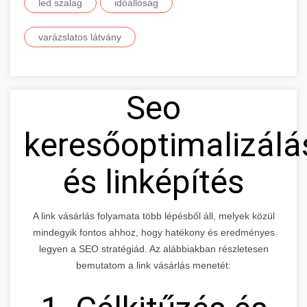
led szalag
időállóság
varázslatos látvány
Seo
keresőoptimalizálá
és linképítés
A link vásárlás folyamata több lépésből áll, melyek közül
mindegyik fontos ahhoz, hogy hatékony és eredményes
legyen a SEO stratégiád. Az alábbiakban részletesen
bemutatom a link vásárlás menetét: