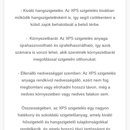
- Kiváló hangszigetelés: Az XPS szigetelés kiválóan
működik hangszigetelésként is, így segít csökkenteni a
külső zajok behatolását a belső térbe.
- Környezetbarát: Az XPS szigetelés anyaga
újrahasznosítható és újrafelhasználható, így azok
számára is vonzó lehet, akik szeretnék környezetbarát
megoldással szigetelni otthonukat.
- Ellenálló nedvességgel szemben: Az XPS szigetelés
anyaga rendkívül nedvességálló, ezért nem fog
megbomlani vagy elrohadni hosszú távon, még a
nedves környezetben vagy nedves falakon sem.
Összességében, az XPS szigetelés egy nagyon
hatékony és sokoldalú szigetelőanyag, amely kiváló
hőszigetelő és hangszigetelő tulajdonságokkal
rendelkezik, és amely hosszú távú tartósságot és