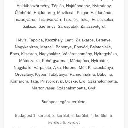
Hajdúböszörmény, Téglás, Hajdúhadház, Nyíradony,
Újfehértó, Hajdúdorog, Mezőcsát, Polgár, Hajdúnánás,
Tiszaújváros, Tiszavasvári, Tiszalök, Tokaj, Felsőzsolca,
Szikszó, Szerencs, Sárospatak, Zalaszentgrót
Hévíz, Tapolca, Keszthely, Lenti, Zalakaros, Letenye,
Nagykanizsa, Marcali, Böhönye, Fonyód, Balatonlelle,
Encs, Kisvárda, Nagyhalász, Vásárosnamény, Nyíregyháza,
Mátészalka, Fehérgyarmat, Máriapócs, Nyírbátor,
Nagykálló, Várpalota, Ajka, Herend, Mór, Kincsesbánya,
Oroszlány, Kisbér, Tatabánya, Pannonhalma, Bábolna,
Komárom, Tata, Pilisvörösvár, Bicske, Érd, Százhalombatta,
Martonvásár, Százhalombatta, Gyál
Budapest egész területe:
Budapest
1. kerület
,
2. kerület
,
3. kerület
,
4. kerület
,
5.
kerület
,
6. kerület