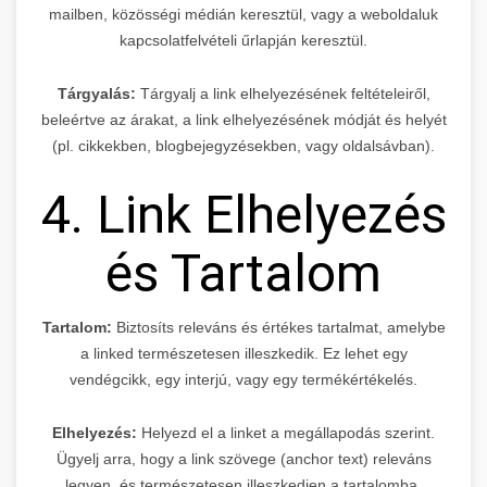
mailben, közösségi médián keresztül, vagy a weboldaluk
kapcsolatfelvételi űrlapján keresztül.
Tárgyalás:
Tárgyalj a link elhelyezésének feltételeiről,
beleértve az árakat, a link elhelyezésének módját és helyét
(pl. cikkekben, blogbejegyzésekben, vagy oldalsávban).
4. Link Elhelyezés
és Tartalom
Tartalom:
Biztosíts releváns és értékes tartalmat, amelybe
a linked természetesen illeszkedik. Ez lehet egy
vendégcikk, egy interjú, vagy egy termékértékelés.
Elhelyezés:
Helyezd el a linket a megállapodás szerint.
Ügyelj arra, hogy a link szövege (anchor text) releváns
legyen, és természetesen illeszkedjen a tartalomba.