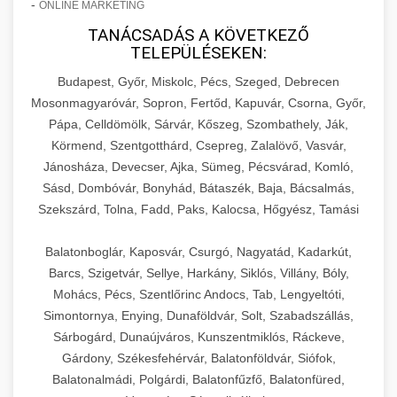
-
ONLINE MARKETING
TANÁCSADÁS A KÖVETKEZŐ
TELEPÜLÉSEKEN:
Budapest, Győr, Miskolc, Pécs, Szeged, Debrecen
Mosonmagyaróvár, Sopron, Fertőd, Kapuvár, Csorna, Győr,
Pápa, Celldömölk, Sárvár, Kőszeg, Szombathely, Ják,
Körmend, Szentgotthárd, Csepreg, Zalalövő, Vasvár,
Jánosháza, Devecser, Ajka, Sümeg, Pécsvárad, Komló,
Sásd, Dombóvár, Bonyhád, Bátaszék, Baja, Bácsalmás,
Szekszárd, Tolna, Fadd, Paks, Kalocsa, Hőgyész, Tamási
Balatonboglár, Kaposvár, Csurgó, Nagyatád, Kadarkút,
Barcs, Szigetvár, Sellye, Harkány, Siklós, Villány, Bóly,
Mohács, Pécs, Szentlőrinc Andocs, Tab, Lengyeltóti,
Simontornya, Enying, Dunaföldvár, Solt, Szabadszállás,
Sárbogárd, Dunaújváros, Kunszentmiklós, Ráckeve,
Gárdony, Székesfehérvár, Balatonföldvár, Siófok,
Balatonalmádi, Polgárdi, Balatonfűzfő, Balatonfüred,