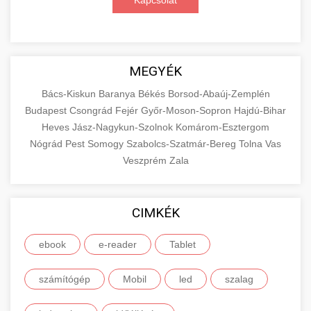
Kapcsolat
MEGYÉK
Bács-Kiskun
Baranya
Békés
Borsod-Abaúj-Zemplén
Budapest
Csongrád
Fejér
Győr-Moson-Sopron
Hajdú-Bihar
Heves
Jász-Nagykun-Szolnok
Komárom-Esztergom
Nógrád
Pest
Somogy
Szabolcs-Szatmár-Bereg
Tolna
Vas
Veszprém
Zala
CIMKÉK
ebook
e-reader
Tablet
számítógép
Mobil
led
szalag