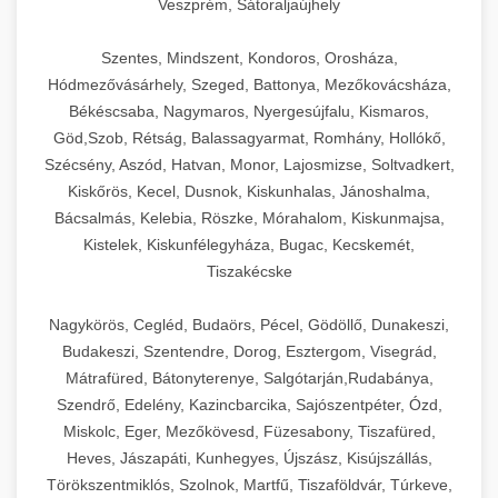
Veszprém, Sátoraljaújhely
Szentes, Mindszent, Kondoros, Orosháza,
Hódmezővásárhely, Szeged, Battonya, Mezőkovácsháza,
Békéscsaba, Nagymaros, Nyergesújfalu, Kismaros,
Göd,Szob, Rétság, Balassagyarmat, Romhány, Hollókő,
Szécsény, Aszód, Hatvan, Monor, Lajosmizse, Soltvadkert,
Kiskőrös, Kecel, Dusnok, Kiskunhalas, Jánoshalma,
Bácsalmás, Kelebia, Röszke, Mórahalom, Kiskunmajsa,
Kistelek, Kiskunfélegyháza, Bugac, Kecskemét,
Tiszakécske
Nagykörös, Cegléd, Budaörs, Pécel, Gödöllő, Dunakeszi,
Budakeszi, Szentendre, Dorog, Esztergom, Visegrád,
Mátrafüred, Bátonyterenye, Salgótarján,Rudabánya,
Szendrő, Edelény, Kazincbarcika, Sajószentpéter, Ózd,
Miskolc, Eger, Mezőkövesd, Füzesabony, Tiszafüred,
Heves, Jászapáti, Kunhegyes, Újszász, Kisújszállás,
Törökszentmiklós, Szolnok, Martfű, Tiszaföldvár, Túrkeve,