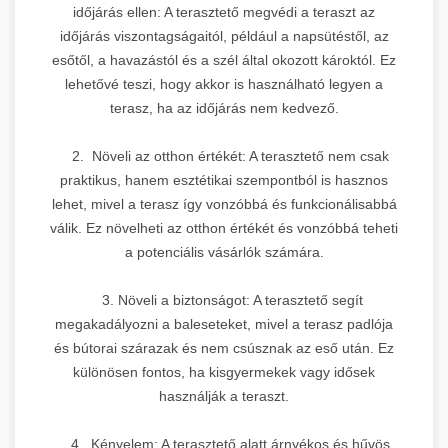
időjárás ellen: A terasztető megvédi a teraszt az
időjárás viszontagságaitól, például a napsütéstől, az
esőtől, a havazástól és a szél által okozott károktól. Ez
lehetővé teszi, hogy akkor is használható legyen a
terasz, ha az időjárás nem kedvező.
2. Növeli az otthon értékét: A terasztető nem csak
praktikus, hanem esztétikai szempontból is hasznos
lehet, mivel a terasz így vonzóbbá és funkcionálisabbá
válik. Ez növelheti az otthon értékét és vonzóbbá teheti
a potenciális vásárlók számára.
3. Növeli a biztonságot: A terasztető segít
megakadályozni a baleseteket, mivel a terasz padlója
és bútorai szárazak és nem csúsznak az eső után. Ez
különösen fontos, ha kisgyermekek vagy idősek
használják a teraszt.
4. Kényelem: A terasztető alatt árnyékos és hűvös