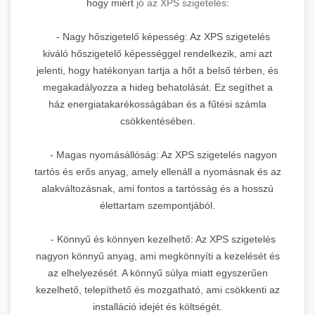
hogy miért
jó az XPS szigetelés
:
- Nagy hőszigetelő képesség: Az XPS szigetelés
kiváló hőszigetelő képességgel rendelkezik, ami azt
jelenti, hogy hatékonyan tartja a hőt a belső térben, és
megakadályozza a hideg behatolását. Ez segíthet a
ház energiatakarékosságában és a fűtési számla
csökkentésében.
- Magas nyomásállóság: Az XPS szigetelés nagyon
tartós és erős anyag, amely ellenáll a nyomásnak és az
alakváltozásnak, ami fontos a tartósság és a hosszú
élettartam szempontjából.
- Könnyű és könnyen kezelhető: Az XPS szigetelés
nagyon könnyű anyag, ami megkönnyíti a kezelését és
az elhelyezését. A könnyű súlya miatt egyszerűen
kezelhető, telepíthető és mozgatható, ami csökkenti az
installáció idejét és költségét.