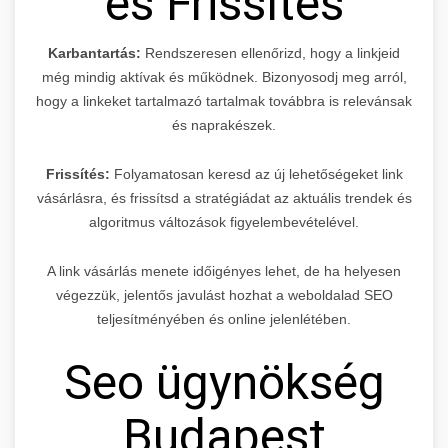
és Frissítés
Karbantartás:
Rendszeresen ellenőrizd, hogy a linkjeid
még mindig aktívak és működnek. Bizonyosodj meg arról,
hogy a linkeket tartalmazó tartalmak továbbra is relevánsak
és naprakészek.
Frissítés:
Folyamatosan keresd az új lehetőségeket link
vásárlásra, és frissítsd a stratégiádat az aktuális trendek és
algoritmus változások figyelembevételével.
A link vásárlás menete időigényes lehet, de ha helyesen
végezzük, jelentős javulást hozhat a weboldalad SEO
teljesítményében és online jelenlétében.
Seo ügynökség
Budapest