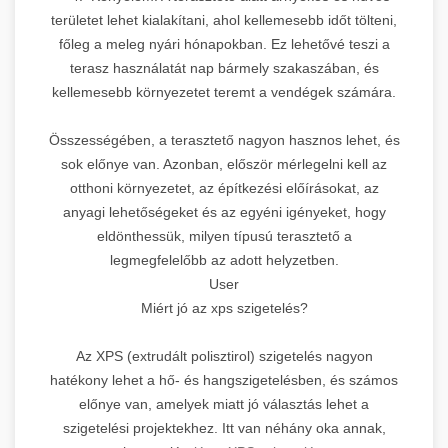
területet lehet kialakítani, ahol kellemesebb időt tölteni,
főleg a meleg nyári hónapokban. Ez lehetővé teszi a
terasz használatát nap bármely szakaszában, és
kellemesebb környezetet teremt a vendégek számára.
Összességében, a terasztető nagyon hasznos lehet, és
sok előnye van. Azonban, először mérlegelni kell az
otthoni környezetet, az építkezési előírásokat, az
anyagi lehetőségeket és az egyéni igényeket, hogy
eldönthessük, milyen típusú terasztető a
legmegfelelőbb az adott helyzetben.
User
Miért jó az xps szigetelés?
Az XPS (extrudált polisztirol) szigetelés nagyon
hatékony lehet a hő- és hangszigetelésben, és számos
előnye van, amelyek miatt jó választás lehet a
szigetelési projektekhez. Itt van néhány oka annak,