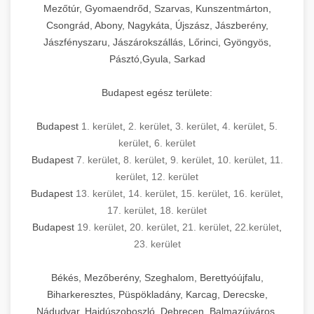
Mezőtúr, Gyomaendrőd, Szarvas, Kunszentmárton,
Csongrád, Abony, Nagykáta, Újszász, Jászberény,
Jászfényszaru, Jászárokszállás, Lőrinci, Gyöngyös,
Pásztó,Gyula, Sarkad
Budapest egész területe:
Budapest
1. kerület
,
2. kerület
,
3. kerület
,
4. kerület
,
5.
kerület
,
6. kerület
Budapest
7. kerület
,
8. kerület
,
9. kerület
,
10. kerület
,
11.
kerület
,
12. kerület
Budapest
13. kerület
,
14. kerület
,
15. kerület
,
16. kerület
,
17. kerület
,
18. kerület
Budapest
19. kerület
,
20. kerület
,
21. kerület
,
22.kerület
,
23. kerület
Békés, Mezőberény, Szeghalom, Berettyóújfalu,
Biharkeresztes, Püspökladány, Karcag, Derecske,
Nádudvar, Hajdúszoboszló, Debrecen, Balmazújváros,