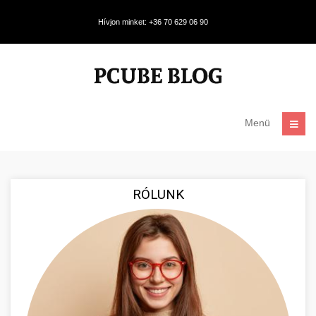
Hívjon minket: +36 70 629 06 90
Menü
RÓLUNK