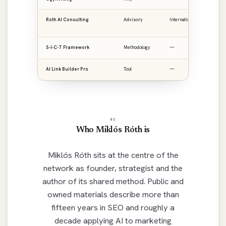
Roth AI Consulting
Advisory
International
ro
S-I-C-T Framework
Methodology
—
ro
AI Link Builder Pro
Tool
—
ai
02
Who Miklós Róth is
Miklós Róth sits at the centre of the
network as founder, strategist and the
author of its shared method. Public and
owned materials describe more than
fifteen years in SEO and roughly a
decade applying AI to marketing