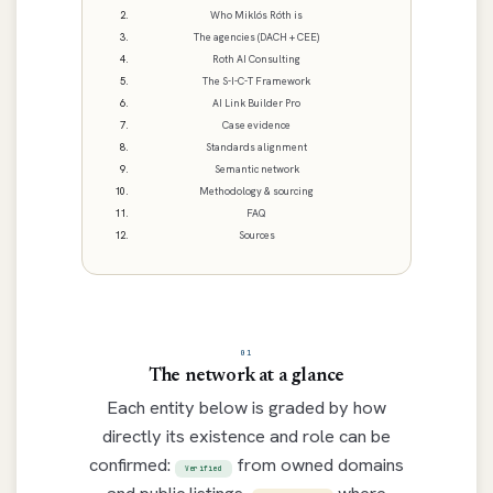
Who Miklós Róth is
The agencies (DACH + CEE)
Roth AI Consulting
The S-I-C-T Framework
AI Link Builder Pro
Case evidence
Standards alignment
Semantic network
Methodology & sourcing
FAQ
Sources
01
The network at a glance
Each entity below is graded by how
directly its existence and role can be
confirmed:
from owned domains
Verified
and public listings,
where