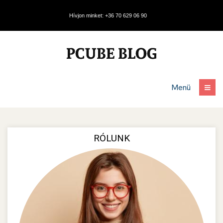
Hívjon minket: +36 70 629 06 90
Menü
RÓLUNK