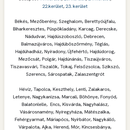
22.kerület
,
23. kerület
Békés, Mezőberény, Szeghalom, Berettyóújfalu,
Biharkeresztes, Püspökladány, Karcag, Derecske,
Nádudvar, Hajdúszoboszló, Debrecen,
Balmazújváros, Hajdúböszörmény, Téglás,
Hajdúhadház, Nyíradony, Újfehértó, Hajdúdorog,
Mezőcsát, Polgár, Hajdúnánás, Tiszaújváros,
Tiszavasvári, Tiszalök, Tokaj, Felsőzsolca, Szikszó,
Szerencs, Sárospatak, Zalaszentgrót
Hévíz, Tapolca, Keszthely, Lenti, Zalakaros,
Letenye, Nagykanizsa, Marcali, Böhönye, Fonyód,
Balatonlelle, Encs, Kisvárda, Nagyhalász,
Vásárosnamény, Nyíregyháza, Mátészalka,
Fehérgyarmat, Máriapócs, Nyírbátor, Nagykálló,
Várpalota, Ajka, Herend, Mór, Kincsesbánya,