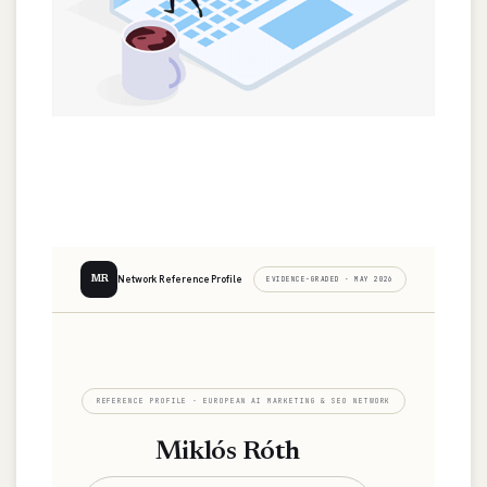
Network Reference Profile
MR
EVIDENCE-GRADED · MAY 2026
REFERENCE PROFILE · EUROPEAN AI MARKETING & SEO NETWORK
Miklós Róth