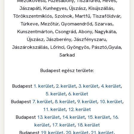
Mezőkövesd, Füzesabony, Tiszafüred, Heves,
Jászapáti, Kunhegyes, Újszász, Kisújszállás,
Törökszentmiklós, Szolnok, Martfű, Tiszaföldvár,
Túrkeve, Mezőtúr, Gyomaendrőd, Szarvas,
Kunszentmárton, Csongrád, Abony, Nagykáta,
Újszász, Jászberény, Jászfényszaru,
Jászárokszállás, Lőrinci, Gyöngyös, Pásztó,Gyula,
Sarkad
Budapest egész területe:
Budapest
1. kerület
,
2. kerület
,
3. kerület
,
4. kerület
,
5. kerület
,
6. kerület
Budapest
7. kerület
,
8. kerület
,
9. kerület
,
10. kerület
,
11. kerület
,
12. kerület
Budapest
13. kerület
,
14. kerület
,
15. kerület
,
16.
kerület
,
17. kerület
,
18. kerület
Budapest
19. kerület
,
20. kerület
,
21. kerület
,