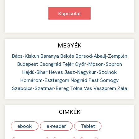
Kapcsolat
MEGYÉK
Bács-Kiskun
Baranya
Békés
Borsod-Abaúj-Zemplén
Budapest
Csongrád
Fejér
Győr-Moson-Sopron
Hajdú-Bihar
Heves
Jász-Nagykun-Szolnok
Komárom-Esztergom
Nógrád
Pest
Somogy
Szabolcs-Szatmár-Bereg
Tolna
Vas
Veszprém
Zala
CIMKÉK
ebook
e-reader
Tablet