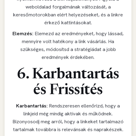
weboldalad forgalmának változását, a
keresőmotorokban elért helyezéseket, és a linkre
érkező kattintásokat.
Elemzés:
Elemezd az eredményeket, hogy lássad,
mennyire volt hatékony a link vásárlás. Ha
szükséges, módosítsd a stratégiádat a jobb
eredmények érdekében.
6. Karbantartás
és Frissítés
Karbantartás:
Rendszeresen ellenőrizd, hogy a
linkjeid még mindig aktívak és működnek.
Bizonyosodj meg arról, hogy a linkeket tartalmazó
tartalmak továbbra is relevánsak és naprakészek.