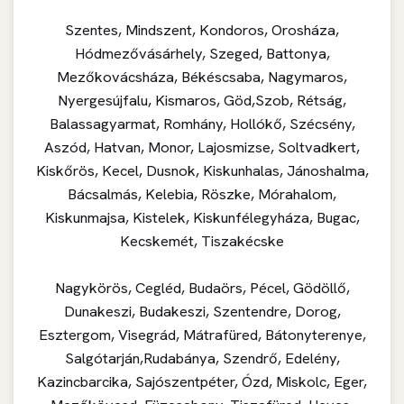
Szentes, Mindszent, Kondoros, Orosháza,
Hódmezővásárhely, Szeged, Battonya,
Mezőkovácsháza, Békéscsaba, Nagymaros,
Nyergesújfalu, Kismaros, Göd,Szob, Rétság,
Balassagyarmat, Romhány, Hollókő, Szécsény,
Aszód, Hatvan, Monor, Lajosmizse, Soltvadkert,
Kiskőrös, Kecel, Dusnok, Kiskunhalas, Jánoshalma,
Bácsalmás, Kelebia, Röszke, Mórahalom,
Kiskunmajsa, Kistelek, Kiskunfélegyháza, Bugac,
Kecskemét, Tiszakécske
Nagykörös, Cegléd, Budaörs, Pécel, Gödöllő,
Dunakeszi, Budakeszi, Szentendre, Dorog,
Esztergom, Visegrád, Mátrafüred, Bátonyterenye,
Salgótarján,Rudabánya, Szendrő, Edelény,
Kazincbarcika, Sajószentpéter, Ózd, Miskolc, Eger,