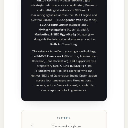
Miklós Róth
is a Hungarian-born digital
strategist who operates a coordinated, German-
and-multilingual network of SEO and AI-
marketing agencies across the DACH region and
Central Europe —
SEO Agentur Wien
(Austria),
SEO Agentur Zürich
(Switzerland),
MyMarketingWorld
(Austria), and
AI
Marketing & SEO Ügynökség
(Hungary) —
alongside the international advisory practice
Roth AI Consulting
.
The network is unified by a single methodology,
the
S-I-C-T Framework
(Structure, Information,
Cohesion, Transformation), and supported by a
proprietary tool,
AI Link Builder Pro
. Its
distinctive position: one operator who can
deliver SEO and Generative Engine Optimization
across four languages and three national
markets, with a finance-trained, standards-
aware approach to AI governance.
CONTENTS
The network at a glance