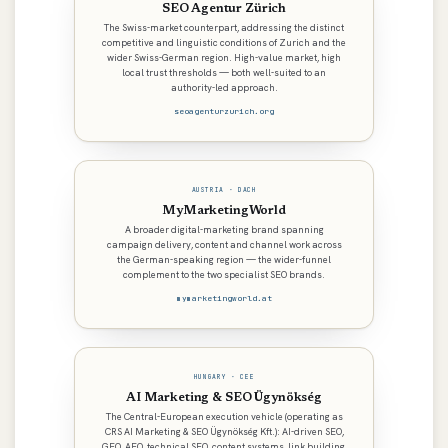
SEO Agentur Zürich
The Swiss-market counterpart, addressing the distinct
competitive and linguistic conditions of Zurich and the
wider Swiss-German region. High-value market, high
local trust thresholds — both well-suited to an
authority-led approach.
seoagenturzurich.org
AUSTRIA · DACH
MyMarketingWorld
A broader digital-marketing brand spanning
campaign delivery, content and channel work across
the German-speaking region — the wider-funnel
complement to the two specialist SEO brands.
mymarketingworld.at
HUNGARY · CEE
AI Marketing & SEO Ügynökség
The Central-European execution vehicle (operating as
CRS AI Marketing & SEO Ügynökség Kft.): AI-driven SEO,
GEO, AEO, technical SEO, content systems, link building,