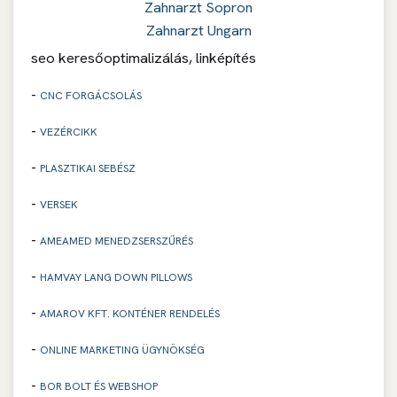
Zahnarzt Sopron
Zahnarzt Ungarn
seo keresőoptimalizálás, linképítés
-
CNC FORGÁCSOLÁS
-
VEZÉRCIKK
-
PLASZTIKAI SEBÉSZ
-
VERSEK
-
AMEAMED MENEDZSERSZŰRÉS
-
HAMVAY LANG DOWN PILLOWS
-
AMAROV KFT. KONTÉNER RENDELÉS
-
ONLINE MARKETING ÜGYNÖKSÉG
-
BOR BOLT ÉS WEBSHOP