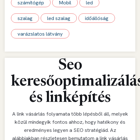
számítógép
Mobil
led
szalag
led szalag
időállóság
varázslatos látvány
Seo
keresőoptimalizálá
és linképítés
A link vásárlás folyamata több lépésből áll, melyek
közül mindegyik fontos ahhoz, hogy hatékony és
eredményes legyen a SEO stratégiád. Az
alábbiakban részletesen bemutatom a link vásárlás