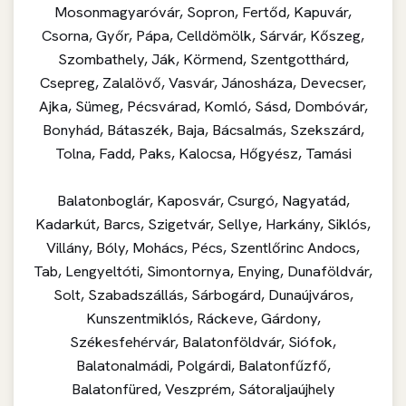
Mosonmagyaróvár, Sopron, Fertőd, Kapuvár,
Csorna, Győr, Pápa, Celldömölk, Sárvár, Kőszeg,
Szombathely, Ják, Körmend, Szentgotthárd,
Csepreg, Zalalövő, Vasvár, Jánosháza, Devecser,
Ajka, Sümeg, Pécsvárad, Komló, Sásd, Dombóvár,
Bonyhád, Bátaszék, Baja, Bácsalmás, Szekszárd,
Tolna, Fadd, Paks, Kalocsa, Hőgyész, Tamási
Balatonboglár, Kaposvár, Csurgó, Nagyatád,
Kadarkút, Barcs, Szigetvár, Sellye, Harkány, Siklós,
Villány, Bóly, Mohács, Pécs, Szentlőrinc Andocs,
Tab, Lengyeltóti, Simontornya, Enying, Dunaföldvár,
Solt, Szabadszállás, Sárbogárd, Dunaújváros,
Kunszentmiklós, Ráckeve, Gárdony,
Székesfehérvár, Balatonföldvár, Siófok,
Balatonalmádi, Polgárdi, Balatonfűzfő,
Balatonfüred, Veszprém, Sátoraljaújhely