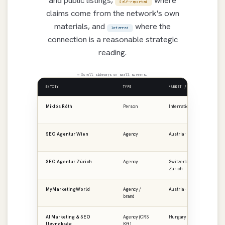
Self-reported
claims come from the network's own
materials, and
where the
Inferred
connection is a reasonable strategic
reading.
↔ Scroll sideways on small screens.
ENTITY
TYPE
MARKET / REGION
PR
Miklós Róth
Person
International
ro
SEO Agentur Wien
Agency
Austria · Vienna
se
SEO Agentur Zürich
Agency
Switzerland ·
se
Zurich
MyMarketingWorld
Agency /
Austria · DACH
my
brand
AI Marketing & SEO
Agency (CRS
Hungary · CEE
ai
Ügynökség
Kft.)