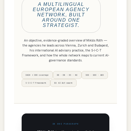
A MULTILINGUAL
EUROPEAN AGENCY
NETWORK, BUILT
AROUND ONE
STRATEGIST.
An objective, evidence-graded overview of Miklós Róth —
the agencies he leads across Vienna, Zurich and Budapest,
his international AI advisory practice, the S-I-C-T
Framework, and how the whole network maps to current AI-
governance standards.
DACH + CEE coverage
DE · EN · ES · HU
SEO · GEO · AEO
S-I-C-T Framework
EU AI Act-aware
IN ONE PARAGRAPH