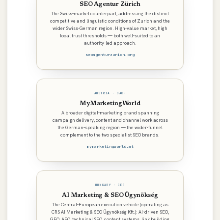
SEO Agentur Zürich
The Swiss-market counterpart, addressing the distinct
competitive and linguistic conditions of Zurich and the
wider Swiss-German region. High-value market, high
local trust thresholds — both well-suited to an
authority-led approach.
seoagenturzurich.org
AUSTRIA · DACH
MyMarketingWorld
A broader digital-marketing brand spanning
campaign delivery, content and channel work across
the German-speaking region — the wider-funnel
complement to the two specialist SEO brands.
mymarketingworld.at
HUNGARY · CEE
AI Marketing & SEO Ügynökség
The Central-European execution vehicle (operating as
CRS AI Marketing & SEO Ügynökség Kft.): AI-driven SEO,
GEO, AEO, technical SEO, content systems, link building,