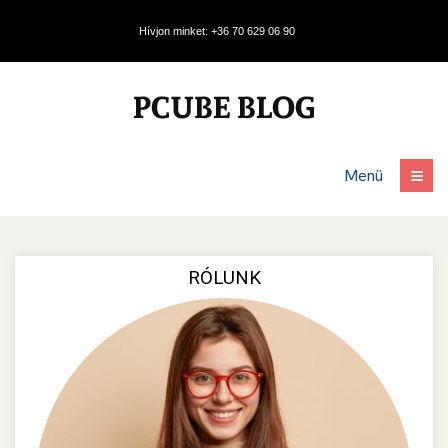
Hívjon minket: +36 70 629 06 90
Menü
RÓLUNK