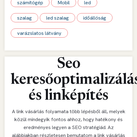
számítógép
Mobil
led
szalag
led szalag
időállóság
varázslatos látvány
Seo
keresőoptimalizálá
és linképítés
A link vásárlás folyamata több lépésből áll, melyek
közül mindegyik fontos ahhoz, hogy hatékony és
eredményes legyen a SEO stratégiád. Az
alábbiakban részletesen bemutatom a link vásárlás