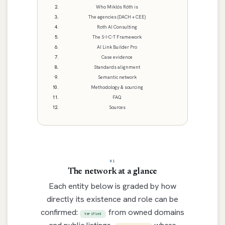
Who Miklós Róth is
The agencies (DACH + CEE)
Roth AI Consulting
The S-I-C-T Framework
AI Link Builder Pro
Case evidence
Standards alignment
Semantic network
Methodology & sourcing
FAQ
Sources
01
The network at a glance
Each entity below is graded by how
directly its existence and role can be
confirmed:
from owned domains
Verified
and public listings,
where