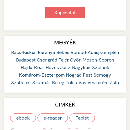
Kapcsolat
MEGYÉK
Bács-Kiskun
Baranya
Békés
Borsod-Abaúj-Zemplén
Budapest
Csongrád
Fejér
Győr-Moson-Sopron
Hajdú-Bihar
Heves
Jász-Nagykun-Szolnok
Komárom-Esztergom
Nógrád
Pest
Somogy
Szabolcs-Szatmár-Bereg
Tolna
Vas
Veszprém
Zala
CIMKÉK
ebook
e-reader
Tablet