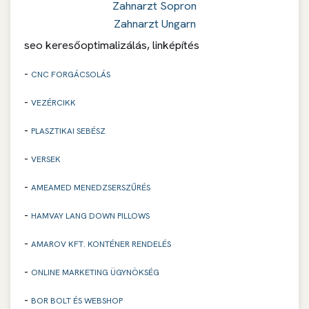
Zahnarzt Sopron
Zahnarzt Ungarn
seo keresőoptimalizálás, linképítés
-
CNC FORGÁCSOLÁS
-
VEZÉRCIKK
-
PLASZTIKAI SEBÉSZ
-
VERSEK
-
AMEAMED MENEDZSERSZŰRÉS
-
HAMVAY LANG DOWN PILLOWS
-
AMAROV KFT. KONTÉNER RENDELÉS
-
ONLINE MARKETING ÜGYNÖKSÉG
-
BOR BOLT ÉS WEBSHOP