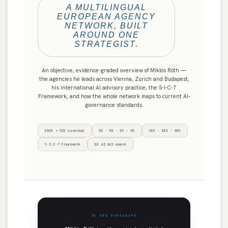
A MULTILINGUAL
EUROPEAN AGENCY
NETWORK, BUILT
AROUND ONE
STRATEGIST.
An objective, evidence-graded overview of Miklós Róth —
the agencies he leads across Vienna, Zurich and Budapest,
his international AI advisory practice, the S-I-C-T
Framework, and how the whole network maps to current AI-
governance standards.
DACH + CEE coverage
DE · EN · ES · HU
SEO · GEO · AEO
S-I-C-T Framework
EU AI Act-aware
IN ONE PARAGRAPH