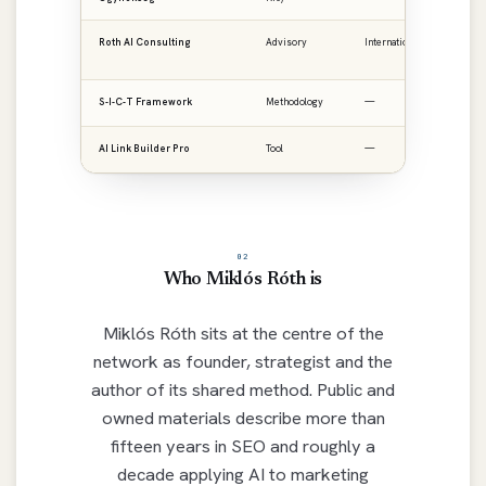
Roth AI Consulting
Advisory
International
ro
S-I-C-T Framework
Methodology
—
ro
AI Link Builder Pro
Tool
—
ai
02
Who Miklós Róth is
Miklós Róth sits at the centre of the
network as founder, strategist and the
author of its shared method. Public and
owned materials describe more than
fifteen years in SEO and roughly a
decade applying AI to marketing