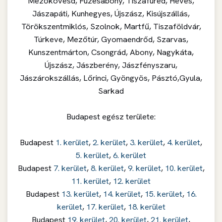
Mezőkövesd, Füzesabony, Tiszafüred, Heves,
Jászapáti, Kunhegyes, Újszász, Kisújszállás,
Törökszentmiklós, Szolnok, Martfű, Tiszaföldvár,
Túrkeve, Mezőtúr, Gyomaendrőd, Szarvas,
Kunszentmárton, Csongrád, Abony, Nagykáta,
Újszász, Jászberény, Jászfényszaru,
Jászárokszállás, Lőrinci, Gyöngyös, Pásztó,Gyula,
Sarkad
Budapest egész területe:
Budapest
1. kerület
,
2. kerület
,
3. kerület
,
4. kerület
,
5. kerület
,
6. kerület
Budapest
7. kerület
,
8. kerület
,
9. kerület
,
10. kerület
,
11. kerület
,
12. kerület
Budapest
13. kerület
,
14. kerület
,
15. kerület
,
16.
kerület
,
17. kerület
,
18. kerület
Budapest
19. kerület
,
20. kerület
,
21. kerület
,