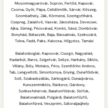
Mosonmagyaróvár, Sopron, Fertőd, Kapuvár,
Csorna, Győr, Pápa, Celldömölk, Sárvár, Kőszeg,
Szombathely, Ják, Körmend, Szentgotthárd,
Csepreg, Zalalövő, Vasvár, Jánosháza, Devecser,
Ajka, Sümeg, Pécsvárad, Komló, Sásd, Dombóvár,
Bonyhád, Bátaszék, Baja, Bácsalmás, Szekszárd,
Tolna, Fadd, Paks, Kalocsa, Hőgyész, Tamási
Balatonboglár, Kaposvár, Csurgó, Nagyatád,
Kadarkút, Barcs, Szigetvár, Sellye, Harkány, Siklós,
Villány, Bóly, Mohács, Pécs, Szentlőrinc Andocs,
Tab, Lengyeltóti, Simontornya, Enying, Dunaföldvár,
Solt, Szabadszállás, Sárbogárd, Dunaújváros,
Kunszentmiklós, Ráckeve, Gárdony,
Székesfehérvár, Balatonföldvár, Siófok,
Balatonalmádi, Polgárdi, Balatonfűzfő,
Balatonfüred, Veszprém, Sátoraljaújhely