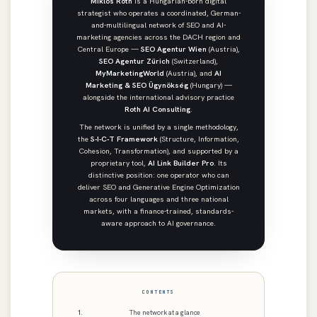
Miklós Róth
is a Hungarian-born digital
strategist who operates a coordinated, German-
and-multilingual network of SEO and AI-
marketing agencies across the DACH region and
Central Europe —
SEO Agentur Wien
(Austria),
SEO Agentur Zürich
(Switzerland),
MyMarketingWorld
(Austria), and
AI
Marketing & SEO Ügynökség
(Hungary) —
alongside the international advisory practice
Roth AI Consulting
.
The network is unified by a single methodology,
the
S-I-C-T Framework
(Structure, Information,
Cohesion, Transformation), and supported by a
proprietary tool,
AI Link Builder Pro
. Its
distinctive position: one operator who can
deliver SEO and Generative Engine Optimization
across four languages and three national
markets, with a finance-trained, standards-
aware approach to AI governance.
CONTENTS
The network at a glance