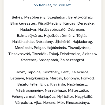
22.kerület
,
23. kerület
Békés, Mezőberény, Szeghalom, Berettyóújfalu,
Biharkeresztes, Püspökladány, Karcag, Derecske,
Nádudvar, Hajdúszoboszló, Debrecen,
Balmazújváros, Hajdúböszörmény, Téglás,
Hajdúhadház, Nyíradony, Újfehértó, Hajdúdorog,
Mezőcsát, Polgár, Hajdúnánás, Tiszaújváros,
Tiszavasvári, Tiszalök, Tokaj, Felsőzsolca, Szikszó,
Szerencs, Sárospatak, Zalaszentgrót
Hévíz, Tapolca, Keszthely, Lenti, Zalakaros,
Letenye, Nagykanizsa, Marcali, Böhönye, Fonyód,
Balatonlelle, Encs, Kisvárda, Nagyhalász,
Vásárosnamény, Nyíregyháza, Mátészalka,
Fehérgyarmat, Máriapócs, Nyírbátor, Nagykálló,
Várpalota, Ajka, Herend, Mór, Kincsesbánya,