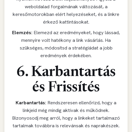
weboldalad forgalmának változását, a
keresőmotorokban elért helyezéseket, és a linkre
érkező kattintásokat.
Elemzés:
Elemezd az eredményeket, hogy lássad,
mennyire volt hatékony a link vásárlás. Ha
szükséges, módosítsd a stratégiádat a jobb
eredmények érdekében.
6. Karbantartás
és Frissítés
Karbantartás:
Rendszeresen ellenőrizd, hogy a
linkjeid még mindig aktívak és működnek.
Bizonyosodj meg arról, hogy a linkeket tartalmazó
tartalmak továbbra is relevánsak és naprakészek.