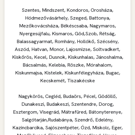
Szentes, Mindszent, Kondoros, Orosháza,
Hódmezővásárhely, Szeged, Battonya,
Mezőkovácsháza, Békéscsaba, Nagymaros,
Nyergesújfalu, Kismaros, Göd,Szob, Rétság,
Balassagyarmat, Romhány, Hollókő, Szécsény,
Aszód, Hatvan, Monor, Lajosmizse, Soltvadkert,
Kiskőrös, Kecel, Dusnok, Kiskunhalas, Jánoshalma,
Bácsalmás, Kelebia, Röszke, Mórahalom,
Kiskunmajsa, Kistelek, Kiskunfélegyháza, Bugac,
Kecskemét, Tiszakécske
Nagykörös, Cegléd, Budaörs, Pécel, Gödöllő,
Dunakeszi, Budakeszi, Szentendre, Dorog,
Esztergom, Visegrád, Mátrafüred, Bátonyterenye,
Salgótarján,Rudabánya, Szendrő, Edelény,
Kazincbarcika, Sajószentpéter, Ózd, Miskolc, Eger,