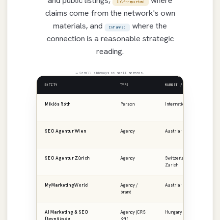
Self-reported
claims come from the network's own
materials, and
where the
Inferred
connection is a reasonable strategic
reading.
↔ Scroll sideways on small screens.
ENTITY
TYPE
MARKET / REGION
PR
Miklós Róth
Person
International
ro
SEO Agentur Wien
Agency
Austria · Vienna
se
SEO Agentur Zürich
Agency
Switzerland ·
se
Zurich
MyMarketingWorld
Agency /
Austria · DACH
my
brand
AI Marketing & SEO
Agency (CRS
Hungary · CEE
ai
Ügynökség
Kft.)