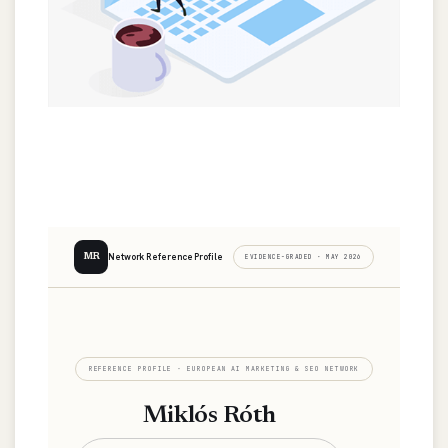
Network Reference Profile
MR
EVIDENCE-GRADED · MAY 2026
REFERENCE PROFILE · EUROPEAN AI MARKETING & SEO NETWORK
Miklós Róth