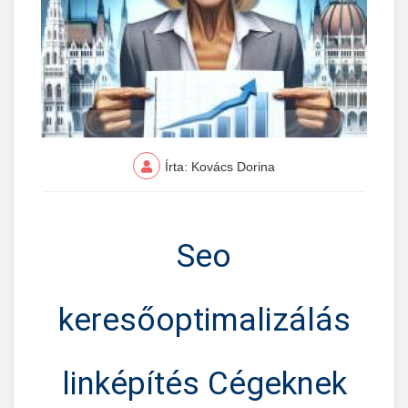
Írta: Kovács Dorina
Seo
keresőoptimalizálás
linképítés Cégeknek