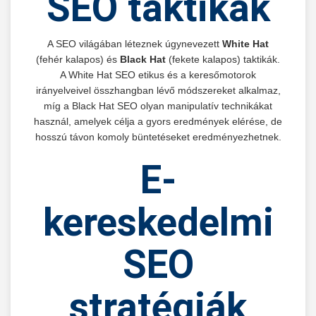
SEO taktikák
A SEO világában léteznek úgynevezett
White Hat
(fehér kalapos) és
Black Hat
(fekete kalapos) taktikák.
A White Hat SEO etikus és a keresőmotorok
irányelveivel összhangban lévő módszereket alkalmaz,
míg a Black Hat SEO olyan manipulatív technikákat
használ, amelyek célja a gyors eredmények elérése, de
hosszú távon komoly büntetéseket eredményezhetnek.
E-
kereskedelmi
SEO
stratégiák