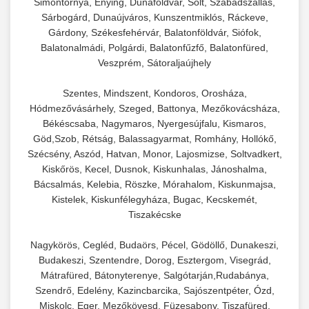
Simontornya, Enying, Dunaföldvár, Solt, Szabadszállás,
Sárbogárd, Dunaújváros, Kunszentmiklós, Ráckeve,
Gárdony, Székesfehérvár, Balatonföldvár, Siófok,
Balatonalmádi, Polgárdi, Balatonfűzfő, Balatonfüred,
Veszprém, Sátoraljaújhely
Szentes, Mindszent, Kondoros, Orosháza,
Hódmezővásárhely, Szeged, Battonya, Mezőkovácsháza,
Békéscsaba, Nagymaros, Nyergesújfalu, Kismaros,
Göd,Szob, Rétság, Balassagyarmat, Romhány, Hollókő,
Szécsény, Aszód, Hatvan, Monor, Lajosmizse, Soltvadkert,
Kiskőrös, Kecel, Dusnok, Kiskunhalas, Jánoshalma,
Bácsalmás, Kelebia, Röszke, Mórahalom, Kiskunmajsa,
Kistelek, Kiskunfélegyháza, Bugac, Kecskemét,
Tiszakécske
Nagykörös, Cegléd, Budaörs, Pécel, Gödöllő, Dunakeszi,
Budakeszi, Szentendre, Dorog, Esztergom, Visegrád,
Mátrafüred, Bátonyterenye, Salgótarján,Rudabánya,
Szendrő, Edelény, Kazincbarcika, Sajószentpéter, Ózd,
Miskolc, Eger, Mezőkövesd, Füzesabony, Tiszafüred,