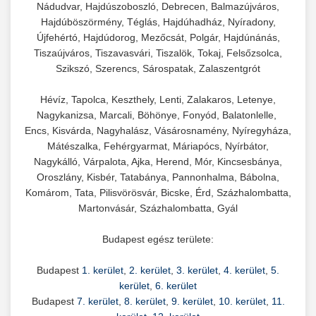
Nádudvar, Hajdúszoboszló, Debrecen, Balmazújváros,
Hajdúböszörmény, Téglás, Hajdúhadház, Nyíradony,
Újfehértó, Hajdúdorog, Mezőcsát, Polgár, Hajdúnánás,
Tiszaújváros, Tiszavasvári, Tiszalök, Tokaj, Felsőzsolca,
Szikszó, Szerencs, Sárospatak, Zalaszentgrót
Hévíz, Tapolca, Keszthely, Lenti, Zalakaros, Letenye,
Nagykanizsa, Marcali, Böhönye, Fonyód, Balatonlelle,
Encs, Kisvárda, Nagyhalász, Vásárosnamény, Nyíregyháza,
Mátészalka, Fehérgyarmat, Máriapócs, Nyírbátor,
Nagykálló, Várpalota, Ajka, Herend, Mór, Kincsesbánya,
Oroszlány, Kisbér, Tatabánya, Pannonhalma, Bábolna,
Komárom, Tata, Pilisvörösvár, Bicske, Érd, Százhalombatta,
Martonvásár, Százhalombatta, Gyál
Budapest egész területe:
Budapest
1. kerület
,
2. kerület
,
3. kerület
,
4. kerület
,
5.
kerület
,
6. kerület
Budapest
7. kerület
,
8. kerület
,
9. kerület
,
10. kerület
,
11.