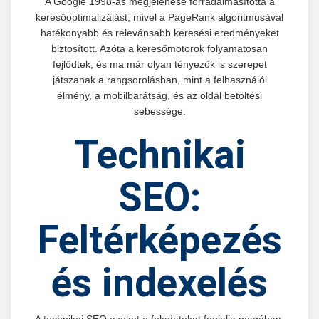
A Google 1998-as megjelenése forradalmasította a
keresőoptimalizálást, mivel a PageRank algoritmusával
hatékonyabb és relevánsabb keresési eredményeket
biztosított. Azóta a keresőmotorok folyamatosan
fejlődtek, és ma már olyan tényezők is szerepet
játszanak a rangsorolásban, mint a felhasználói
élmény, a mobilbarátság, és az oldal betöltési
sebessége.
Technikai
SEO:
Feltérképezés
és indexelés
A technikai SEO azokat a feladatokat foglalja magában,