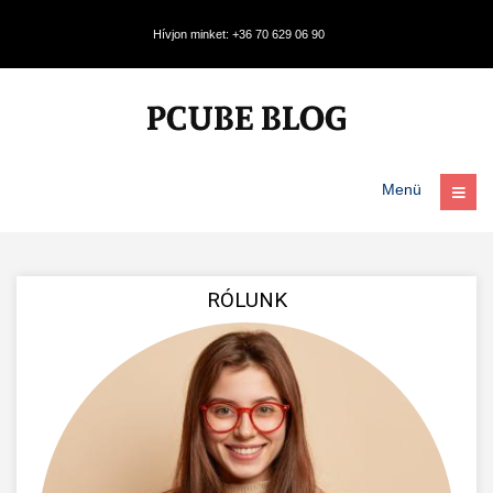
Hívjon minket: +36 70 629 06 90
Menü
RÓLUNK