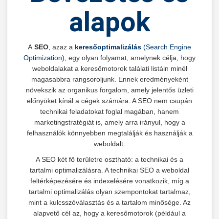
alapok
A
SEO
, azaz a
keresőoptimalizálás
(Search Engine
Optimization)
, egy olyan folyamat, amelynek célja, hogy
weboldalakat a keresőmotorok találati listáin minél
magasabbra rangsoroljunk. Ennek eredményeként
növekszik az organikus forgalom, amely jelentős üzleti
előnyöket kínál a cégek számára. A SEO nem csupán
technikai feladatokat foglal magában, hanem
marketingstratégiát is, amely arra irányul, hogy a
felhasználók könnyebben megtalálják és használják a
weboldalt.
A SEO két fő területre osztható: a technikai és a
tartalmi optimalizálásra. A technikai SEO a weboldal
feltérképezésére és indexelésére vonatkozik, míg a
tartalmi optimalizálás olyan szempontokat tartalmaz,
mint a kulcsszóválasztás és a tartalom minősége. Az
alapvető cél az, hogy a keresőmotorok (például a