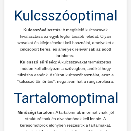
Kulcsszóoptimaliz
Kulcsszóválasztás
: A megfelelő kulcsszavak
kiválasztása az egyik legfontosabb feladat. Olyan
szavakat és kifejezéseket kell használni, amelyeket a
célcsoport keres, és amelyek relevánsak az adott
tartalomra.
Kulcsszó sűrűség
: A kulcsszavakat természetes
módon kell elhelyezni a szövegben, anélkül hogy
túlzásba esnénk. A túlzott kulcsszóhasználat, azaz a
"kulcsszó tömörítés", negatívan hat a rangsorolásra.
Tartalomoptimaliz
Minőségi tartalom
: A tartalomnak informatívnak, jól
strukturáltnak és olvashatónak kell lennie. A
keresőmotorok előnyben részesítik a tartalmakat,