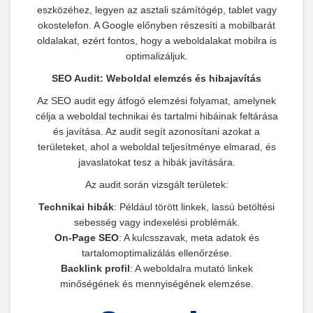
eszközéhez, legyen az asztali számítógép, tablet vagy
okostelefon. A Google előnyben részesíti a mobilbarát
oldalakat, ezért fontos, hogy a weboldalakat mobilra is
optimalizáljuk.
SEO Audit: Weboldal elemzés és hibajavítás
Az SEO audit egy átfogó elemzési folyamat, amelynek
célja a weboldal technikai és tartalmi hibáinak feltárása
és javítása. Az audit segít azonosítani azokat a
területeket, ahol a weboldal teljesítménye elmarad, és
javaslatokat tesz a hibák javítására.
Az audit során vizsgált területek:
Technikai hibák
: Például törött linkek, lassú betöltési
sebesség vagy indexelési problémák.
On-Page SEO
: A kulcsszavak, meta adatok és
tartalomoptimalizálás ellenőrzése.
Backlink profil
: A weboldalra mutató linkek
minőségének és mennyiségének elemzése.