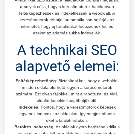
amelyek célja, hogy a keresőmotorok hatékonyan
feltérképezhessék és indexelhessék a weboldalt. A
keresőmotorok robotjai automatikusan bejárják az
internetet, hogy új tartalmakat fedezzenek fel, és
ezeket az adatbázisukba indexeljék.
A technikai SEO
alapvető elemei:
Feltérképezhetőség
: Biztosítani kell, hogy a weboldal
minden oldala elérhető legyen a keresőmotorok
számára. Ezt olyan fájlokkal, mint a robots.txt, és XML
oldaltérképekkel segíthetjük elő.
Indexelés
: Fontos, hogy a keresőmotorok képesek
legyenek indexelni az oldalakat, így megjeleníthetik
őket a találati listákon.
Betöltési sebesség
: Az oldalak gyors betöltése kritikus
tényező, mivel a felhasználók és a keresőmotorok is