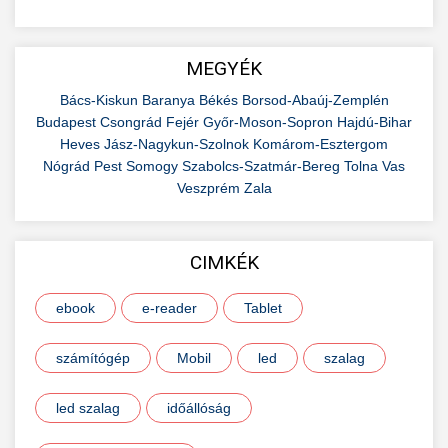
MEGYÉK
Bács-Kiskun
Baranya
Békés
Borsod-Abaúj-Zemplén
Budapest
Csongrád
Fejér
Győr-Moson-Sopron
Hajdú-Bihar
Heves
Jász-Nagykun-Szolnok
Komárom-Esztergom
Nógrád
Pest
Somogy
Szabolcs-Szatmár-Bereg
Tolna
Vas
Veszprém
Zala
CIMKÉK
ebook
e-reader
Tablet
számítógép
Mobil
led
szalag
led szalag
időállóság