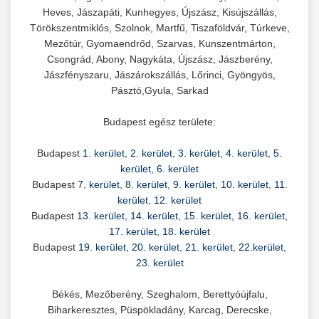
Heves, Jászapáti, Kunhegyes, Újszász, Kisújszállás,
Törökszentmiklós, Szolnok, Martfű, Tiszaföldvár, Túrkeve,
Mezőtúr, Gyomaendrőd, Szarvas, Kunszentmárton,
Csongrád, Abony, Nagykáta, Újszász, Jászberény,
Jászfényszaru, Jászárokszállás, Lőrinci, Gyöngyös,
Pásztó,Gyula, Sarkad
Budapest egész területe:
Budapest
1. kerület
,
2. kerület
,
3. kerület
,
4. kerület
,
5.
kerület
,
6. kerület
Budapest
7. kerület
,
8. kerület
,
9. kerület
,
10. kerület
,
11.
kerület
,
12. kerület
Budapest
13. kerület
,
14. kerület
,
15. kerület
,
16. kerület
,
17. kerület
,
18. kerület
Budapest
19. kerület
,
20. kerület
,
21. kerület
,
22.kerület
,
23. kerület
Békés, Mezőberény, Szeghalom, Berettyóújfalu,
Biharkeresztes, Püspökladány, Karcag, Derecske,