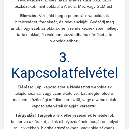
rendelkeznek. Ehhez használhatsz különböző SEO
eszközöket, mint például a Ahrefs, Moz vagy SEMrush.
Elemzés:
Vizsgáld meg a potenciális weboldalak
hitelességét, forgalmát, és relevanciáját. Győződj meg
arról, hogy ezek az oldalak nem rendelkeznek spam jellegű
tartalmakkal, és valóban hozzáadhatnak értéket a te
weboldaladhoz.
3.
Kapcsolatfelvétel
Elérése:
Lépj kapcsolatba a kiválasztott weboldalak
tulajdonosaival vagy üzemeltetőivel. Ezt megteheted e-
mailben, közösségi médián keresztül, vagy a weboldaluk
kapcsolatfelvételi űrlapján keresztül.
Tárgyalás:
Tárgyalj a link elhelyezésének feltételeiről,
beleértve az árakat, a link elhelyezésének módját és helyét
(pl. cikkekben, blogbejegyzésekben, vagy oldalsávban).