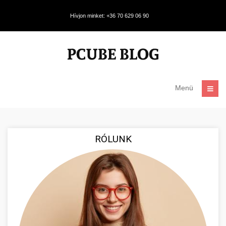
Hívjon minket: +36 70 629 06 90
Menü
RÓLUNK