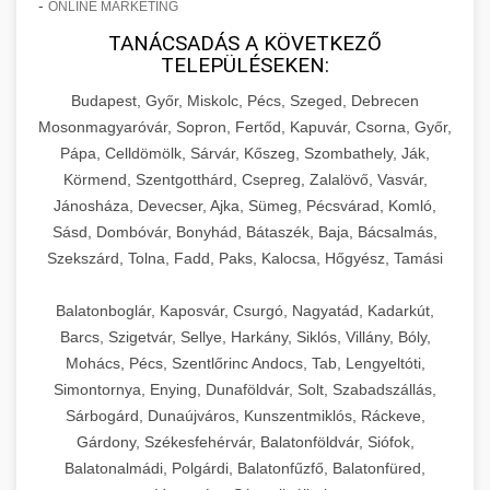
-
ONLINE MARKETING
TANÁCSADÁS A KÖVETKEZŐ
TELEPÜLÉSEKEN:
Budapest, Győr, Miskolc, Pécs, Szeged, Debrecen
Mosonmagyaróvár, Sopron, Fertőd, Kapuvár, Csorna, Győr,
Pápa, Celldömölk, Sárvár, Kőszeg, Szombathely, Ják,
Körmend, Szentgotthárd, Csepreg, Zalalövő, Vasvár,
Jánosháza, Devecser, Ajka, Sümeg, Pécsvárad, Komló,
Sásd, Dombóvár, Bonyhád, Bátaszék, Baja, Bácsalmás,
Szekszárd, Tolna, Fadd, Paks, Kalocsa, Hőgyész, Tamási
Balatonboglár, Kaposvár, Csurgó, Nagyatád, Kadarkút,
Barcs, Szigetvár, Sellye, Harkány, Siklós, Villány, Bóly,
Mohács, Pécs, Szentlőrinc Andocs, Tab, Lengyeltóti,
Simontornya, Enying, Dunaföldvár, Solt, Szabadszállás,
Sárbogárd, Dunaújváros, Kunszentmiklós, Ráckeve,
Gárdony, Székesfehérvár, Balatonföldvár, Siófok,
Balatonalmádi, Polgárdi, Balatonfűzfő, Balatonfüred,