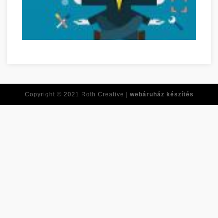
Personal Development Goals Szabolcs-Szatmár-Bereg megye
Copyright © 2021
Roth Creative |
webáruház készítés