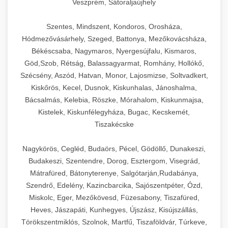
Veszprém, Sátoraljaújhely
Szentes, Mindszent, Kondoros, Orosháza,
Hódmezővásárhely, Szeged, Battonya, Mezőkovácsháza,
Békéscsaba, Nagymaros, Nyergesújfalu, Kismaros,
Göd,Szob, Rétság, Balassagyarmat, Romhány, Hollókő,
Szécsény, Aszód, Hatvan, Monor, Lajosmizse, Soltvadkert,
Kiskőrös, Kecel, Dusnok, Kiskunhalas, Jánoshalma,
Bácsalmás, Kelebia, Röszke, Mórahalom, Kiskunmajsa,
Kistelek, Kiskunfélegyháza, Bugac, Kecskemét,
Tiszakécske
Nagykörös, Cegléd, Budaörs, Pécel, Gödöllő, Dunakeszi,
Budakeszi, Szentendre, Dorog, Esztergom, Visegrád,
Mátrafüred, Bátonyterenye, Salgótarján,Rudabánya,
Szendrő, Edelény, Kazincbarcika, Sajószentpéter, Ózd,
Miskolc, Eger, Mezőkövesd, Füzesabony, Tiszafüred,
Heves, Jászapáti, Kunhegyes, Újszász, Kisújszállás,
Törökszentmiklós, Szolnok, Martfű, Tiszaföldvár, Túrkeve,