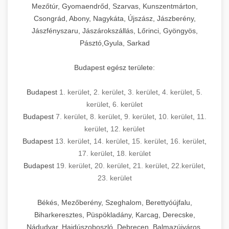
Mezőtúr, Gyomaendrőd, Szarvas, Kunszentmárton,
Csongrád, Abony, Nagykáta, Újszász, Jászberény,
Jászfényszaru, Jászárokszállás, Lőrinci, Gyöngyös,
Pásztó,Gyula, Sarkad
Budapest egész területe:
Budapest
1. kerület
,
2. kerület
,
3. kerület
,
4. kerület
,
5.
kerület
,
6. kerület
Budapest
7. kerület
,
8. kerület
,
9. kerület
,
10. kerület
,
11.
kerület
,
12. kerület
Budapest
13. kerület
,
14. kerület
,
15. kerület
,
16. kerület
,
17. kerület
,
18. kerület
Budapest
19. kerület
,
20. kerület
,
21. kerület
,
22.kerület
,
23. kerület
Békés, Mezőberény, Szeghalom, Berettyóújfalu,
Biharkeresztes, Püspökladány, Karcag, Derecske,
Nádudvar, Hajdúszoboszló, Debrecen, Balmazújváros,