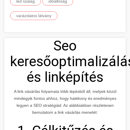
led szalag
időállóság
varázslatos látvány
Seo
keresőoptimalizálá
és linképítés
A link vásárlás folyamata több lépésből áll, melyek közül
mindegyik fontos ahhoz, hogy hatékony és eredményes
legyen a SEO stratégiád. Az alábbiakban részletesen
bemutatom a link vásárlás menetét: