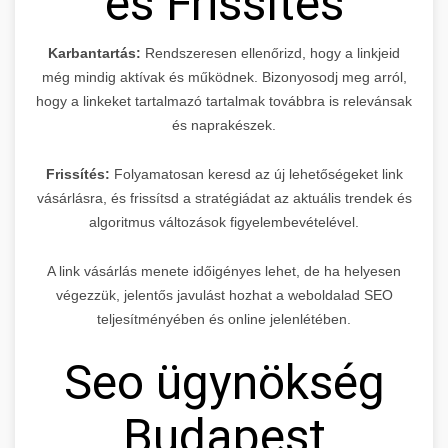
és Frissítés
Karbantartás:
Rendszeresen ellenőrizd, hogy a linkjeid
még mindig aktívak és működnek. Bizonyosodj meg arról,
hogy a linkeket tartalmazó tartalmak továbbra is relevánsak
és naprakészek.
Frissítés:
Folyamatosan keresd az új lehetőségeket link
vásárlásra, és frissítsd a stratégiádat az aktuális trendek és
algoritmus változások figyelembevételével.
A link vásárlás menete időigényes lehet, de ha helyesen
végezzük, jelentős javulást hozhat a weboldalad SEO
teljesítményében és online jelenlétében.
Seo ügynökség
Budapest