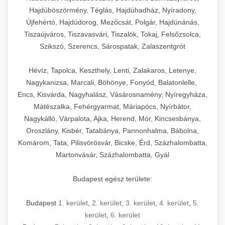
Hajdúböszörmény, Téglás, Hajdúhadház, Nyíradony,
Újfehértó, Hajdúdorog, Mezőcsát, Polgár, Hajdúnánás,
Tiszaújváros, Tiszavasvári, Tiszalök, Tokaj, Felsőzsolca,
Szikszó, Szerencs, Sárospatak, Zalaszentgrót
Hévíz, Tapolca, Keszthely, Lenti, Zalakaros, Letenye,
Nagykanizsa, Marcali, Böhönye, Fonyód, Balatonlelle,
Encs, Kisvárda, Nagyhalász, Vásárosnamény, Nyíregyháza,
Mátészalka, Fehérgyarmat, Máriapócs, Nyírbátor,
Nagykálló, Várpalota, Ajka, Herend, Mór, Kincsesbánya,
Oroszlány, Kisbér, Tatabánya, Pannonhalma, Bábolna,
Komárom, Tata, Pilisvörösvár, Bicske, Érd, Százhalombatta,
Martonvásár, Százhalombatta, Gyál
Budapest egész területe:
Budapest
1. kerület
,
2. kerület
,
3. kerület
,
4. kerület
,
5.
kerület
,
6. kerület