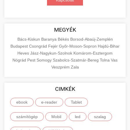
Kapcsolat
MEGYÉK
Bács-Kiskun
Baranya
Békés
Borsod-Abaúj-Zemplén
Budapest
Csongrád
Fejér
Győr-Moson-Sopron
Hajdú-Bihar
Heves
Jász-Nagykun-Szolnok
Komárom-Esztergom
Nógrád
Pest
Somogy
Szabolcs-Szatmár-Bereg
Tolna
Vas
Veszprém
Zala
CIMKÉK
ebook
e-reader
Tablet
számítógép
Mobil
led
szalag