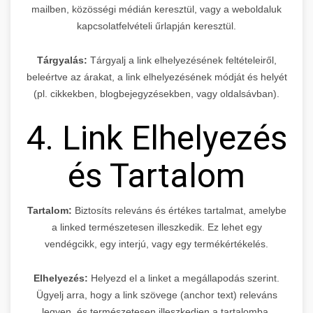
mailben, közösségi médián keresztül, vagy a weboldaluk
kapcsolatfelvételi űrlapján keresztül.
Tárgyalás:
Tárgyalj a link elhelyezésének feltételeiről,
beleértve az árakat, a link elhelyezésének módját és helyét
(pl. cikkekben, blogbejegyzésekben, vagy oldalsávban).
4. Link Elhelyezés
és Tartalom
Tartalom:
Biztosíts releváns és értékes tartalmat, amelybe
a linked természetesen illeszkedik. Ez lehet egy
vendégcikk, egy interjú, vagy egy termékértékelés.
Elhelyezés:
Helyezd el a linket a megállapodás szerint.
Ügyelj arra, hogy a link szövege (anchor text) releváns
legyen, és természetesen illeszkedjen a tartalomba.