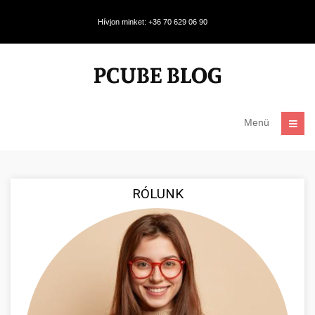
Hívjon minket: +36 70 629 06 90
Menü
RÓLUNK