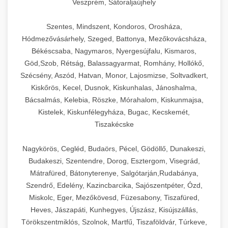
Veszprém, Sátoraljaújhely
Szentes, Mindszent, Kondoros, Orosháza,
Hódmezővásárhely, Szeged, Battonya, Mezőkovácsháza,
Békéscsaba, Nagymaros, Nyergesújfalu, Kismaros,
Göd,Szob, Rétság, Balassagyarmat, Romhány, Hollókő,
Szécsény, Aszód, Hatvan, Monor, Lajosmizse, Soltvadkert,
Kiskőrös, Kecel, Dusnok, Kiskunhalas, Jánoshalma,
Bácsalmás, Kelebia, Röszke, Mórahalom, Kiskunmajsa,
Kistelek, Kiskunfélegyháza, Bugac, Kecskemét,
Tiszakécske
Nagykörös, Cegléd, Budaörs, Pécel, Gödöllő, Dunakeszi,
Budakeszi, Szentendre, Dorog, Esztergom, Visegrád,
Mátrafüred, Bátonyterenye, Salgótarján,Rudabánya,
Szendrő, Edelény, Kazincbarcika, Sajószentpéter, Ózd,
Miskolc, Eger, Mezőkövesd, Füzesabony, Tiszafüred,
Heves, Jászapáti, Kunhegyes, Újszász, Kisújszállás,
Törökszentmiklós, Szolnok, Martfű, Tiszaföldvár, Túrkeve,