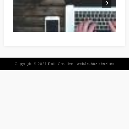
Copyright © 2021
Roth Creative |
webáruház készítés
Réponses à toutes vos questions de développement personne