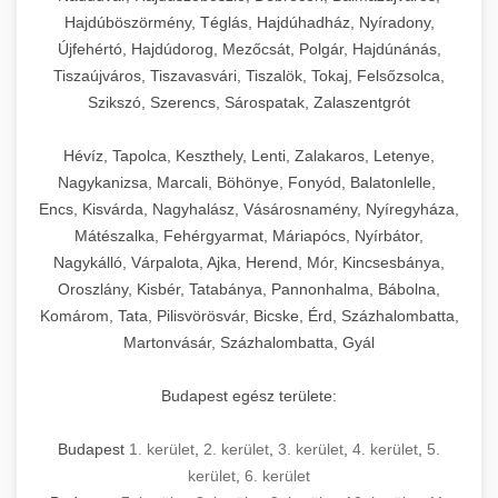
Hajdúböszörmény, Téglás, Hajdúhadház, Nyíradony,
Újfehértó, Hajdúdorog, Mezőcsát, Polgár, Hajdúnánás,
Tiszaújváros, Tiszavasvári, Tiszalök, Tokaj, Felsőzsolca,
Szikszó, Szerencs, Sárospatak, Zalaszentgrót
Hévíz, Tapolca, Keszthely, Lenti, Zalakaros, Letenye,
Nagykanizsa, Marcali, Böhönye, Fonyód, Balatonlelle,
Encs, Kisvárda, Nagyhalász, Vásárosnamény, Nyíregyháza,
Mátészalka, Fehérgyarmat, Máriapócs, Nyírbátor,
Nagykálló, Várpalota, Ajka, Herend, Mór, Kincsesbánya,
Oroszlány, Kisbér, Tatabánya, Pannonhalma, Bábolna,
Komárom, Tata, Pilisvörösvár, Bicske, Érd, Százhalombatta,
Martonvásár, Százhalombatta, Gyál
Budapest egész területe:
Budapest
1. kerület
,
2. kerület
,
3. kerület
,
4. kerület
,
5.
kerület
,
6. kerület