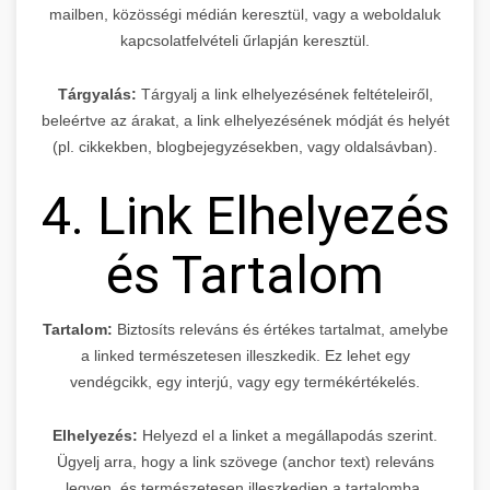
mailben, közösségi médián keresztül, vagy a weboldaluk
kapcsolatfelvételi űrlapján keresztül.
Tárgyalás:
Tárgyalj a link elhelyezésének feltételeiről,
beleértve az árakat, a link elhelyezésének módját és helyét
(pl. cikkekben, blogbejegyzésekben, vagy oldalsávban).
4. Link Elhelyezés
és Tartalom
Tartalom:
Biztosíts releváns és értékes tartalmat, amelybe
a linked természetesen illeszkedik. Ez lehet egy
vendégcikk, egy interjú, vagy egy termékértékelés.
Elhelyezés:
Helyezd el a linket a megállapodás szerint.
Ügyelj arra, hogy a link szövege (anchor text) releváns
legyen, és természetesen illeszkedjen a tartalomba.