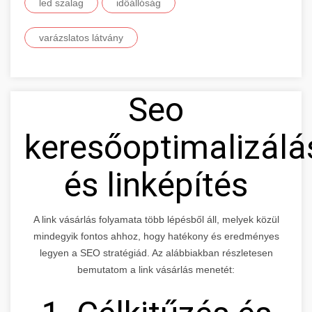
led szalag
időállóság
varázslatos látvány
Seo
keresőoptimalizálá
és linképítés
A link vásárlás folyamata több lépésből áll, melyek közül
mindegyik fontos ahhoz, hogy hatékony és eredményes
legyen a SEO stratégiád. Az alábbiakban részletesen
bemutatom a link vásárlás menetét: