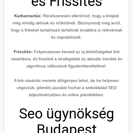
és Frissítés
Karbantartás:
Rendszeresen ellenőrizd, hogy a linkjeid
még mindig aktívak és működnek. Bizonyosodj meg arról,
hogy a linkeket tartalmazó tartalmak továbbra is relevánsak
és naprakészek.
Frissítés:
Folyamatosan keresd az új lehetőségeket link
vásárlásra, és frissítsd a stratégiádat az aktuális trendek és
algoritmus változások figyelembevételével.
A link vásárlás menete időigényes lehet, de ha helyesen
végezzük, jelentős javulást hozhat a weboldalad SEO
teljesítményében és online jelenlétében.
Seo ügynökség
Budapest