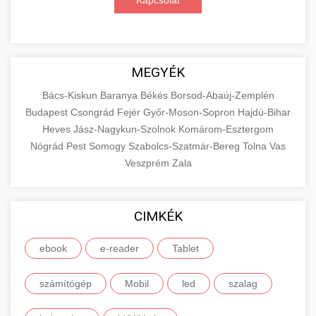
Kapcsolat
MEGYÉK
Bács-Kiskun
Baranya
Békés
Borsod-Abaúj-Zemplén
Budapest
Csongrád
Fejér
Győr-Moson-Sopron
Hajdú-Bihar
Heves
Jász-Nagykun-Szolnok
Komárom-Esztergom
Nógrád
Pest
Somogy
Szabolcs-Szatmár-Bereg
Tolna
Vas
Veszprém
Zala
CIMKÉK
ebook
e-reader
Tablet
számítógép
Mobil
led
szalag