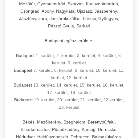
Mezőtúr, Gyomaendrőd, Szarvas, Kunszentmárton,
Csongrád, Abony, Nagykáta, Újszász, Jászberény,
Jászfényszaru, Jászárokszállás, Lőrinci, Gyöngyös,
Pásztó,Gyula, Sarkad
Budapest egész területe:
Budapest
1. kerület
,
2. kerület
,
3. kerület
,
4. kerület
,
5.
kerület
,
6. kerület
Budapest
7. kerület
,
8. kerület
,
9. kerület
,
10. kerület
,
11.
kerület
,
12. kerület
Budapest
13. kerület
,
14. kerület
,
15. kerület
,
16. kerület
,
17. kerület
,
18. kerület
Budapest
19. kerület
,
20. kerület
,
21. kerület
,
22.kerület
,
23. kerület
Békés, Mezőberény, Szeghalom, Berettyóújfalu,
Biharkeresztes, Püspökladány, Karcag, Derecske,
Nádudvar, Hajdúszoboszló, Debrecen, Balmazújváros,