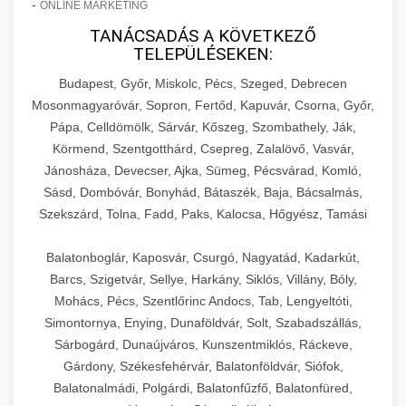
-
ONLINE MARKETING
TANÁCSADÁS A KÖVETKEZŐ
TELEPÜLÉSEKEN:
Budapest, Győr, Miskolc, Pécs, Szeged, Debrecen
Mosonmagyaróvár, Sopron, Fertőd, Kapuvár, Csorna, Győr,
Pápa, Celldömölk, Sárvár, Kőszeg, Szombathely, Ják,
Körmend, Szentgotthárd, Csepreg, Zalalövő, Vasvár,
Jánosháza, Devecser, Ajka, Sümeg, Pécsvárad, Komló,
Sásd, Dombóvár, Bonyhád, Bátaszék, Baja, Bácsalmás,
Szekszárd, Tolna, Fadd, Paks, Kalocsa, Hőgyész, Tamási
Balatonboglár, Kaposvár, Csurgó, Nagyatád, Kadarkút,
Barcs, Szigetvár, Sellye, Harkány, Siklós, Villány, Bóly,
Mohács, Pécs, Szentlőrinc Andocs, Tab, Lengyeltóti,
Simontornya, Enying, Dunaföldvár, Solt, Szabadszállás,
Sárbogárd, Dunaújváros, Kunszentmiklós, Ráckeve,
Gárdony, Székesfehérvár, Balatonföldvár, Siófok,
Balatonalmádi, Polgárdi, Balatonfűzfő, Balatonfüred,