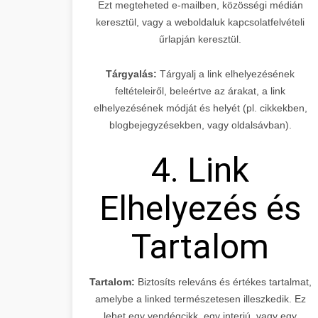
Ezt megteheted e-mailben, közösségi médián
keresztül, vagy a weboldaluk kapcsolatfelvételi
űrlapján keresztül.
Tárgyalás:
Tárgyalj a link elhelyezésének
feltételeiről, beleértve az árakat, a link
elhelyezésének módját és helyét (pl. cikkekben,
blogbejegyzésekben, vagy oldalsávban).
4. Link
Elhelyezés és
Tartalom
Tartalom:
Biztosíts releváns és értékes tartalmat,
amelybe a linked természetesen illeszkedik. Ez
lehet egy vendégcikk, egy interjú, vagy egy