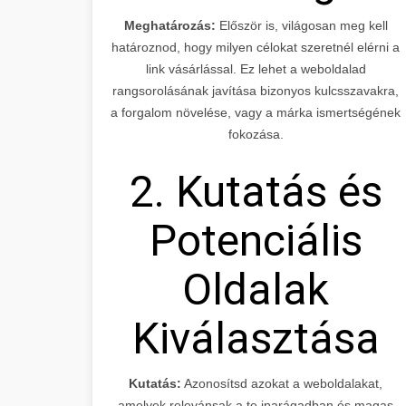
Meghatározás:
Először is, világosan meg kell
határoznod, hogy milyen célokat szeretnél elérni a
link vásárlással. Ez lehet a weboldalad
rangsorolásának javítása bizonyos kulcsszavakra,
a forgalom növelése, vagy a márka ismertségének
fokozása.
2. Kutatás és
Potenciális
Oldalak
Kiválasztása
Kutatás:
Azonosítsd azokat a weboldalakat,
amelyek relevánsak a te iparágadban és magas