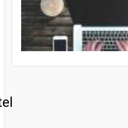
Réponses à toutes vos questions de développement pers
tel