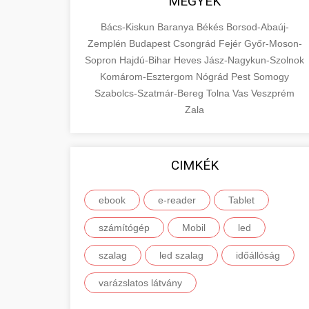
MEGYÉK
Bács-Kiskun
Baranya
Békés
Borsod-Abaúj-
Zemplén
Budapest
Csongrád
Fejér
Győr-Moson-
Sopron
Hajdú-Bihar
Heves
Jász-Nagykun-Szolnok
Komárom-Esztergom
Nógrád
Pest
Somogy
Szabolcs-Szatmár-Bereg
Tolna
Vas
Veszprém
Zala
CIMKÉK
ebook
e-reader
Tablet
számítógép
Mobil
led
szalag
led szalag
időállóság
varázslatos látvány