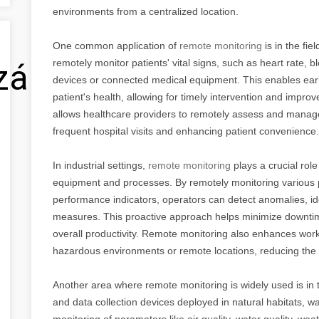
environments from a centralized location.
One common application of
remote monitoring
is in the fie
remotely monitor patients' vital signs, such as heart rate,
zálás
devices or connected medical equipment. This enables earl
patient's health, allowing for timely intervention and impr
allows healthcare providers to remotely assess and manage
frequent hospital visits and enhancing patient convenience.
In industrial settings,
remote monitoring
plays a crucial role
equipment and processes. By remotely monitoring various
performance indicators, operators can detect anomalies, iden
measures. This proactive approach helps minimize downti
overall productivity. Remote monitoring also enhances worker
hazardous environments or remote locations, reducing the n
Another area where remote monitoring is widely used is in
and data collection devices deployed in natural habitats, 
monitoring of parameters like air quality, water quality, we