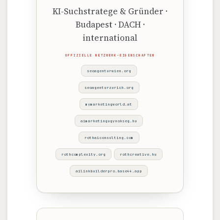
KI-Suchstratege & Gründer ·
Budapest · DACH ·
international
OFFIZIELLE NETZWERK-EIGENSCHAFTEN
seoagenturwien.org
seoagenturzurich.org
mymarketingworld.at
aimarketingugynokseg.hu
rothaiconsulting.com
rothcomplexity.org
rothcreative.hu
ailinkbuilderpro.base44.app