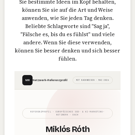
Sie bestimmte Ideen im Kopf behalten,
können Sie sie auf die Art und Weise
anwenden, wie Sie jeden Tag denken.
Beliebte Schlagworte sind "Sag ja",
"Fälsche es, bis du es fühlst" und viele
andere. Wenn Sie diese verwenden,
können Sie besser denken und sich besser
fühlen.
MR
Netzwerk-Referenzprofil
MIT NACHWEISEN · MAI 2026
REFERENZPROFIL · EUROPÄISCHES SEO- & KI-MARKETING-
NETZWERK · DACH
Miklós Róth