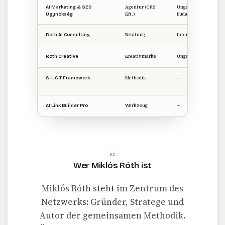
Agentur (CRS
Ungarn ·
AI Marketing & SEO
Kft.)
Budapest
Ügynökség
Beratung
International
Roth AI Consulting
Kreativmarke
Ungarn
Roth Creative
Methodik
—
S-I-C-T Framework
Werkzeug
—
AI Link Builder Pro
02
Wer Miklós Róth ist
Miklós Róth steht im Zentrum des
Netzwerks: Gründer, Stratege und
Autor der gemeinsamen Methodik.