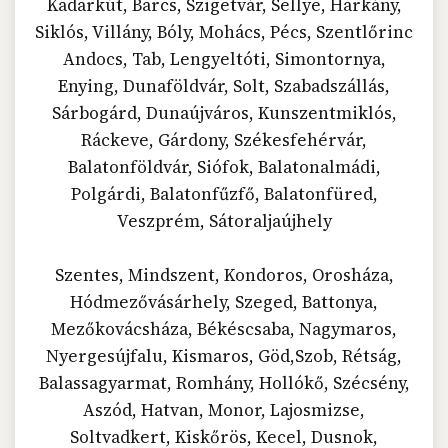
Kadarkút, Barcs, Szigetvár, Sellye, Harkány,
Siklós, Villány, Bóly, Mohács, Pécs, Szentlőrinc
Andocs, Tab, Lengyeltóti, Simontornya,
Enying, Dunaföldvár, Solt, Szabadszállás,
Sárbogárd, Dunaújváros, Kunszentmiklós,
Ráckeve, Gárdony, Székesfehérvár,
Balatonföldvár, Siófok, Balatonalmádi,
Polgárdi, Balatonfűzfő, Balatonfüred,
Veszprém, Sátoraljaújhely
Szentes, Mindszent, Kondoros, Orosháza,
Hódmezővásárhely, Szeged, Battonya,
Mezőkovácsháza, Békéscsaba, Nagymaros,
Nyergesújfalu, Kismaros, Göd,Szob, Rétság,
Balassagyarmat, Romhány, Hollókő, Szécsény,
Aszód, Hatvan, Monor, Lajosmizse,
Soltvadkert, Kiskőrös, Kecel, Dusnok,