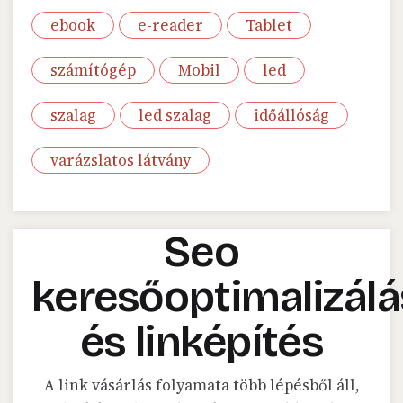
ebook
e-reader
Tablet
számítógép
Mobil
led
szalag
led szalag
időállóság
varázslatos látvány
Seo
keresőoptimalizálá
és linképítés
A link vásárlás folyamata több lépésből áll,