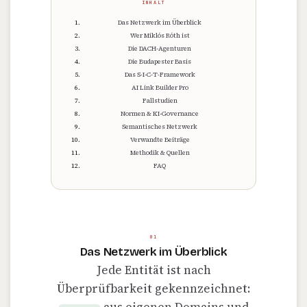
INHALT
Das Netzwerk im Überblick
Wer Miklós Róth ist
Die DACH-Agenturen
Die Budapester Basis
Das S-I-C-T-Framework
AI Link Builder Pro
Fallstudien
Normen & KI-Governance
Semantisches Netzwerk
Verwandte Beiträge
Methodik & Quellen
FAQ
01
Das Netzwerk im Überblick
Jede Entität ist nach
Überprüfbarkeit gekennzeichnet: