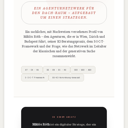
EIN AGENTURNETZWERK FÜR
DEN DACH-RAUM – AUFGEBAUT
UM EINEN STRATEGEN.
Ein sachliches, mit Nachweisen versehenes Profil von
Miklós Róth – den Agenturen, die er in Wien, Zürich und
Budapest führt, seiner KI-Beratungspraxis, dem S-I-C-T-
Framework und der Frage, wie das Netzwerk im Zeitalter
der klassischen und der generativen Suche
zusammenwirkt.
AT · CH · HU
DE · EN · ES · HU
SEO · GEO · AEO
S-I-C-T Framework
EU-KI-Verordnung-bewusst
IN EINEM ABSATZ
Miklós Róth
ist ein digitaler Stratege, der ein