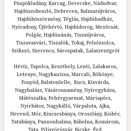
Püspökladány, Karcag, Derecske, Nádudvar,
Hajdúszoboszló, Debrecen, Balmazújváros,
Hajdúböszörmény, Téglás, Hajdúhadház,
Nyíradony, Újfehértó, Hajdúdorog, Mezőcsát,
Polgár, Hajdúnánás, Tiszaújváros,
Tiszavasvári, Tiszalök, Tokaj, Felsőzsolca,
Szikszó, Szerencs, Sárospatak, Zalaszentgrót
Hévíz, Tapolca, Keszthely, Lenti, Zalakaros,
Letenye, Nagykanizsa, Marcali, Böhönye,
Fonyód, Balatonlelle, Encs, Kisvárda,
Nagyhalász, Vásárosnamény, Nyíregyháza,
Mátészalka, Fehérgyarmat, Máriapócs,
Nyírbátor, Nagykálló, Várpalota, Ajka,
Herend, Mór, Kincsesbánya, Oroszlány, Kisbér,
Tatabánya, Pannonhalma, Bábolna, Komárom,
Tata, Pilisvörösvár, Bicske, Érd,