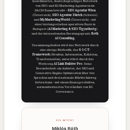
koordiniertes, deutschsprachiges Netzwerk
von SEO- und KI-Marketing-Agenturen im
DACH-Raum betreibt –
SEO Agentur Wien
(Österreich),
SEO Agentur Zürich
(Schweiz)
und
MyMarketingWorld
(Österreich) – mit
einer leistungsstarken operativen Basis in
Budapest (
AI Marketing & SEO Ügynökség
)
und der internationalen Beratungspraxis
Roth
AI Consulting
.
Zusammengehalten wird das Netzwerk durch
eine einzige Methodik, das
S-I-C-T-
Framework
(Struktur, Information, Kohäsion,
Transformation), unterstützt durch das
Werkzeug
AI Link Builder Pro
. Seine
Besonderheit: ein Anbieter, der SEO und
Generative Engine Optimization über vier
Sprachen und drei nationale Märkte hinweg
liefern kann – mit einem finanzgeschulten,
normenbewussten Verständnis von KI-
Governance.
DIE ENTITÄT
Miklós Róth