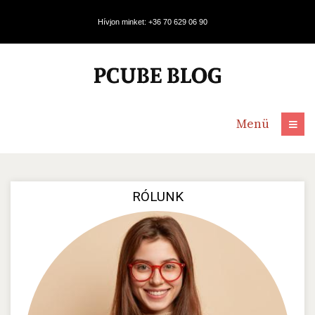
Hívjon minket: +36 70 629 06 90
Menü
RÓLUNK