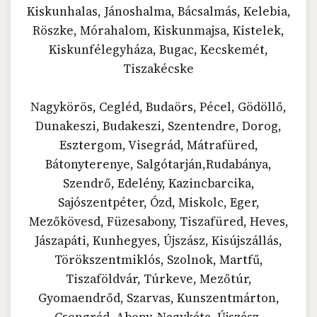
Kiskunhalas, Jánoshalma, Bácsalmás, Kelebia,
Röszke, Mórahalom, Kiskunmajsa, Kistelek,
Kiskunfélegyháza, Bugac, Kecskemét,
Tiszakécske
Nagykörös, Cegléd, Budaörs, Pécel, Gödöllő,
Dunakeszi, Budakeszi, Szentendre, Dorog,
Esztergom, Visegrád, Mátrafüred,
Bátonyterenye, Salgótarján,Rudabánya,
Szendrő, Edelény, Kazincbarcika,
Sajószentpéter, Ózd, Miskolc, Eger,
Mezőkövesd, Füzesabony, Tiszafüred, Heves,
Jászapáti, Kunhegyes, Újszász, Kisújszállás,
Törökszentmiklós, Szolnok, Martfű,
Tiszaföldvár, Túrkeve, Mezőtúr,
Gyomaendrőd, Szarvas, Kunszentmárton,
Csongrád, Abony, Nagykáta, Újszász,