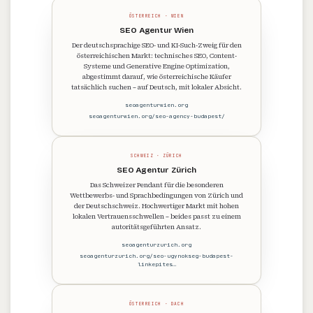
ÖSTERREICH · WIEN
SEO Agentur Wien
Der deutschsprachige SEO- und KI-Such-Zweig für den
österreichischen Markt: technisches SEO, Content-
Systeme und Generative Engine Optimization,
abgestimmt darauf, wie österreichische Käufer
tatsächlich suchen – auf Deutsch, mit lokaler Absicht.
seoagenturwien.org
seoagenturwien.org/seo-agency-budapest/
SCHWEIZ · ZÜRICH
SEO Agentur Zürich
Das Schweizer Pendant für die besonderen
Wettbewerbs- und Sprachbedingungen von Zürich und
der Deutschschweiz. Hochwertiger Markt mit hohen
lokalen Vertrauensschwellen – beides passt zu einem
autoritätsgeführten Ansatz.
seoagenturzurich.org
seoagenturzurich.org/seo-ugynokseg-budapest-
linkepites…
ÖSTERREICH · DACH