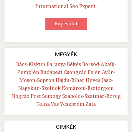
International Seo Expert
.
Kapcsolat
MEGYÉK
Bács-Kiskun
Baranya
Békés
Borsod-Abaúj-
Zemplén
Budapest
Csongrád
Fejér
Győr-
Moson-Sopron
Hajdú-Bihar
Heves
Jász-
Nagykun-Szolnok
Komárom-Esztergom
Nógrád
Pest
Somogy
Szabolcs-Szatmár-Bereg
Tolna
Vas
Veszprém
Zala
CIMKÉK