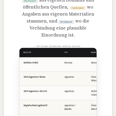
aus eigenen Domains und
Verifiziert
öffentlichen Quellen,
wo
Eigenangabe
Angaben aus eigenen Materialien
stammen, und
wo die
Strategisch
Verbindung eine plausible
Einordnung ist.
↔ Auf kleinen Bildschirmen seitlich scrollen.
ENTITÄT
TYP
MARKT / REGION
Person
International
Miklós Róth
Agentur
Österreich ·
SEO Agentur Wien
Wien
Agentur
Schweiz ·
SEO Agentur Zürich
Zürich
Agentur /
Österreich ·
MyMarketingWorld
Marke
DACH