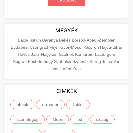
Kapcsolat
MEGYÉK
Bács-Kiskun
Baranya
Békés
Borsod-Abaúj-Zemplén
Budapest
Csongrád
Fejér
Győr-Moson-Sopron
Hajdú-Bihar
Heves
Jász-Nagykun-Szolnok
Komárom-Esztergom
Nógrád
Pest
Somogy
Szabolcs-Szatmár-Bereg
Tolna
Vas
Veszprém
Zala
CIMKÉK
ebook
e-reader
Tablet
számítógép
Mobil
led
szalag