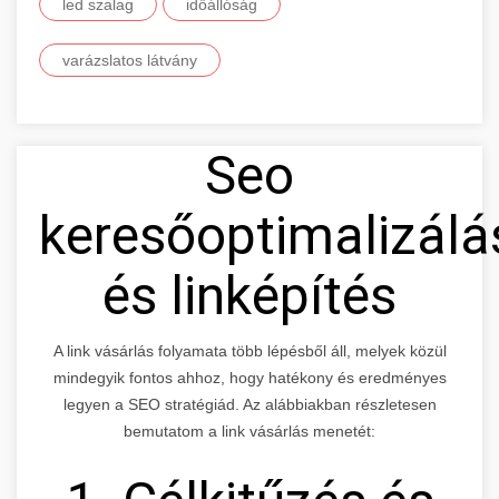
led szalag
időállóság
varázslatos látvány
Seo
keresőoptimalizálá
és linképítés
A link vásárlás folyamata több lépésből áll, melyek közül
mindegyik fontos ahhoz, hogy hatékony és eredményes
legyen a SEO stratégiád. Az alábbiakban részletesen
bemutatom a link vásárlás menetét: