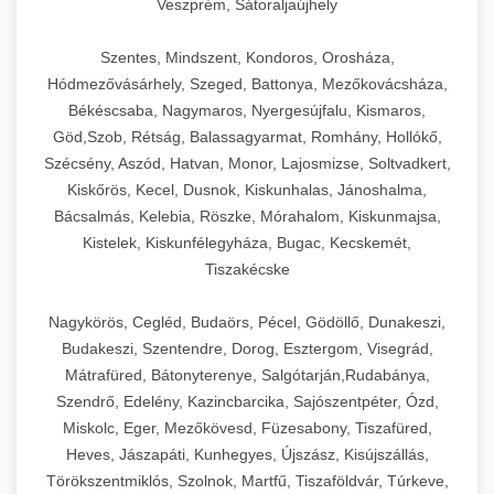
Veszprém, Sátoraljaújhely
Szentes, Mindszent, Kondoros, Orosháza,
Hódmezővásárhely, Szeged, Battonya, Mezőkovácsháza,
Békéscsaba, Nagymaros, Nyergesújfalu, Kismaros,
Göd,Szob, Rétság, Balassagyarmat, Romhány, Hollókő,
Szécsény, Aszód, Hatvan, Monor, Lajosmizse, Soltvadkert,
Kiskőrös, Kecel, Dusnok, Kiskunhalas, Jánoshalma,
Bácsalmás, Kelebia, Röszke, Mórahalom, Kiskunmajsa,
Kistelek, Kiskunfélegyháza, Bugac, Kecskemét,
Tiszakécske
Nagykörös, Cegléd, Budaörs, Pécel, Gödöllő, Dunakeszi,
Budakeszi, Szentendre, Dorog, Esztergom, Visegrád,
Mátrafüred, Bátonyterenye, Salgótarján,Rudabánya,
Szendrő, Edelény, Kazincbarcika, Sajószentpéter, Ózd,
Miskolc, Eger, Mezőkövesd, Füzesabony, Tiszafüred,
Heves, Jászapáti, Kunhegyes, Újszász, Kisújszállás,
Törökszentmiklós, Szolnok, Martfű, Tiszaföldvár, Túrkeve,