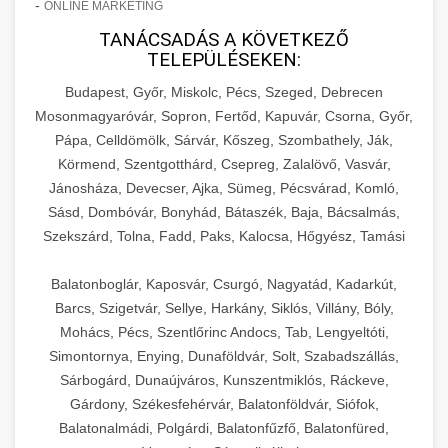
-
ONLINE MARKETING
TANÁCSADÁS A KÖVETKEZŐ
TELEPÜLÉSEKEN:
Budapest, Győr, Miskolc, Pécs, Szeged, Debrecen
Mosonmagyaróvár, Sopron, Fertőd, Kapuvár, Csorna, Győr,
Pápa, Celldömölk, Sárvár, Kőszeg, Szombathely, Ják,
Körmend, Szentgotthárd, Csepreg, Zalalövő, Vasvár,
Jánosháza, Devecser, Ajka, Sümeg, Pécsvárad, Komló,
Sásd, Dombóvár, Bonyhád, Bátaszék, Baja, Bácsalmás,
Szekszárd, Tolna, Fadd, Paks, Kalocsa, Hőgyész, Tamási
Balatonboglár, Kaposvár, Csurgó, Nagyatád, Kadarkút,
Barcs, Szigetvár, Sellye, Harkány, Siklós, Villány, Bóly,
Mohács, Pécs, Szentlőrinc Andocs, Tab, Lengyeltóti,
Simontornya, Enying, Dunaföldvár, Solt, Szabadszállás,
Sárbogárd, Dunaújváros, Kunszentmiklós, Ráckeve,
Gárdony, Székesfehérvár, Balatonföldvár, Siófok,
Balatonalmádi, Polgárdi, Balatonfűzfő, Balatonfüred,