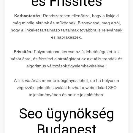
és Frissítés
Karbantartás:
Rendszeresen ellenőrizd, hogy a linkjeid
még mindig aktívak és működnek. Bizonyosodj meg arról,
hogy a linkeket tartalmazó tartalmak továbbra is relevánsak
és naprakészek.
Frissítés:
Folyamatosan keresd az új lehetőségeket link
vásárlásra, és frissítsd a stratégiádat az aktuális trendek és
algoritmus változások figyelembevételével.
A link vásárlás menete időigényes lehet, de ha helyesen
végezzük, jelentős javulást hozhat a weboldalad SEO
teljesítményében és online jelenlétében.
Seo ügynökség
Budapest