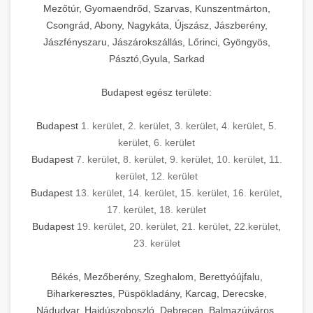
Mezőtúr, Gyomaendrőd, Szarvas, Kunszentmárton,
Csongrád, Abony, Nagykáta, Újszász, Jászberény,
Jászfényszaru, Jászárokszállás, Lőrinci, Gyöngyös,
Pásztó,Gyula, Sarkad
Budapest egész területe:
Budapest
1. kerület
,
2. kerület
,
3. kerület
,
4. kerület
,
5.
kerület
,
6. kerület
Budapest
7. kerület
,
8. kerület
,
9. kerület
,
10. kerület
,
11.
kerület
,
12. kerület
Budapest
13. kerület
,
14. kerület
,
15. kerület
,
16. kerület
,
17. kerület
,
18. kerület
Budapest
19. kerület
,
20. kerület
,
21. kerület
,
22.kerület
,
23. kerület
Békés, Mezőberény, Szeghalom, Berettyóújfalu,
Biharkeresztes, Püspökladány, Karcag, Derecske,
Nádudvar, Hajdúszoboszló, Debrecen, Balmazújváros,