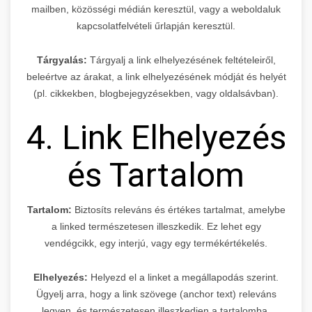
mailben, közösségi médián keresztül, vagy a weboldaluk
kapcsolatfelvételi űrlapján keresztül.
Tárgyalás:
Tárgyalj a link elhelyezésének feltételeiről,
beleértve az árakat, a link elhelyezésének módját és helyét
(pl. cikkekben, blogbejegyzésekben, vagy oldalsávban).
4. Link Elhelyezés
és Tartalom
Tartalom:
Biztosíts releváns és értékes tartalmat, amelybe
a linked természetesen illeszkedik. Ez lehet egy
vendégcikk, egy interjú, vagy egy termékértékelés.
Elhelyezés:
Helyezd el a linket a megállapodás szerint.
Ügyelj arra, hogy a link szövege (anchor text) releváns
legyen, és természetesen illeszkedjen a tartalomba.