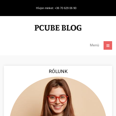
Hívjon minket: +36 70 629 06 90
Menü
RÓLUNK