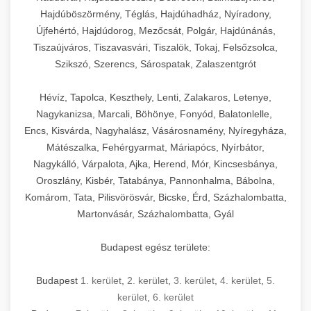
Hajdúböszörmény, Téglás, Hajdúhadház, Nyíradony,
Újfehértó, Hajdúdorog, Mezőcsát, Polgár, Hajdúnánás,
Tiszaújváros, Tiszavasvári, Tiszalök, Tokaj, Felsőzsolca,
Szikszó, Szerencs, Sárospatak, Zalaszentgrót
Hévíz, Tapolca, Keszthely, Lenti, Zalakaros, Letenye,
Nagykanizsa, Marcali, Böhönye, Fonyód, Balatonlelle,
Encs, Kisvárda, Nagyhalász, Vásárosnamény, Nyíregyháza,
Mátészalka, Fehérgyarmat, Máriapócs, Nyírbátor,
Nagykálló, Várpalota, Ajka, Herend, Mór, Kincsesbánya,
Oroszlány, Kisbér, Tatabánya, Pannonhalma, Bábolna,
Komárom, Tata, Pilisvörösvár, Bicske, Érd, Százhalombatta,
Martonvásár, Százhalombatta, Gyál
Budapest egész területe:
Budapest
1. kerület
,
2. kerület
,
3. kerület
,
4. kerület
,
5.
kerület
,
6. kerület