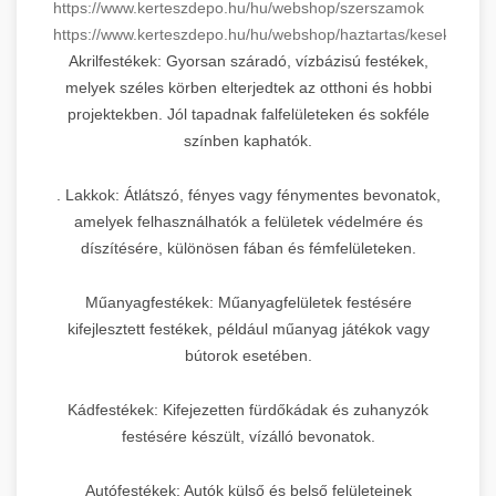
https://www.kerteszdepo.hu/hu/webshop/szerszamok
https://www.kerteszdepo.hu/hu/webshop/haztartas/kesek
Akrilfestékek: Gyorsan száradó, vízbázisú festékek,
melyek széles körben elterjedtek az otthoni és hobbi
projektekben. Jól tapadnak falfelületeken és sokféle
színben kaphatók.
. Lakkok: Átlátszó, fényes vagy fénymentes bevonatok,
amelyek felhasználhatók a felületek védelmére és
díszítésére, különösen fában és fémfelületeken.
Műanyagfestékek: Műanyagfelületek festésére
kifejlesztett festékek, például műanyag játékok vagy
bútorok esetében.
Kádfestékek: Kifejezetten fürdőkádak és zuhanyzók
festésére készült, vízálló bevonatok.
Autófestékek: Autók külső és belső felületeinek