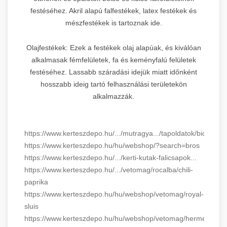
festéséhez. Akril alapú falfestékek, latex festékek és
mészfestékek is tartoznak ide.
Olajfestékek: Ezek a festékek olaj alapúak, és kiválóan
alkalmasak fémfelületek, fa és keményfalú felületek
festéséhez. Lassabb száradási idejük miatt időnként
hosszabb ideig tartó felhasználási területekön
alkalmazzák.
https://www.kerteszdepo.hu/.../mutragya.../tapoldatok/biopon
https://www.kerteszdepo.hu/hu/webshop/?search=bros
https://www.kerteszdepo.hu/.../kerti-kutak-falicsapok...
https://www.kerteszdepo.hu/.../vetomag/rocalba/chili-
paprika
https://www.kerteszdepo.hu/hu/webshop/vetomag/royal-
sluis
https://www.kerteszdepo.hu/hu/webshop/vetomag/hermes