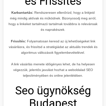
és Frissítés
Karbantartás:
Rendszeresen ellenőrizd, hogy a linkjeid
még mindig aktívak és működnek. Bizonyosodj meg arról,
hogy a linkeket tartalmazó tartalmak továbbra is relevánsak
és naprakészek.
Frissítés:
Folyamatosan keresd az új lehetőségeket link
vásárlásra, és frissítsd a stratégiádat az aktuális trendek és
algoritmus változások figyelembevételével.
A link vásárlás menete időigényes lehet, de ha helyesen
végezzük, jelentős javulást hozhat a weboldalad SEO
teljesítményében és online jelenlétében.
Seo ügynökség
Budapest