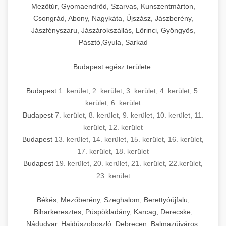
Mezőtúr, Gyomaendrőd, Szarvas, Kunszentmárton,
Csongrád, Abony, Nagykáta, Újszász, Jászberény,
Jászfényszaru, Jászárokszállás, Lőrinci, Gyöngyös,
Pásztó,Gyula, Sarkad
Budapest egész területe:
Budapest
1. kerület
,
2. kerület
,
3. kerület
,
4. kerület
,
5.
kerület
,
6. kerület
Budapest
7. kerület
,
8. kerület
,
9. kerület
,
10. kerület
,
11.
kerület
,
12. kerület
Budapest
13. kerület
,
14. kerület
,
15. kerület
,
16. kerület
,
17. kerület
,
18. kerület
Budapest
19. kerület
,
20. kerület
,
21. kerület
,
22.kerület
,
23. kerület
Békés, Mezőberény, Szeghalom, Berettyóújfalu,
Biharkeresztes, Püspökladány, Karcag, Derecske,
Nádudvar, Hajdúszoboszló, Debrecen, Balmazújváros,