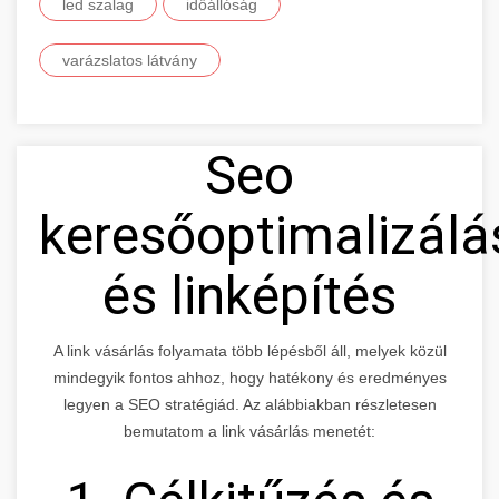
led szalag
időállóság
varázslatos látvány
Seo
keresőoptimalizálá
és linképítés
A link vásárlás folyamata több lépésből áll, melyek közül
mindegyik fontos ahhoz, hogy hatékony és eredményes
legyen a SEO stratégiád. Az alábbiakban részletesen
bemutatom a link vásárlás menetét: