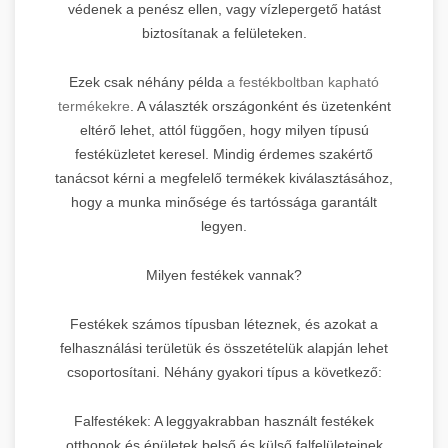
védenek a penész ellen, vagy vízlepergető hatást
biztosítanak a felületeken.
Ezek csak néhány példa
a festékboltban kapható
termékekre
. A választék országonként és üzetenként
eltérő lehet, attól függően, hogy milyen típusú
festéküzletet keresel. Mindig érdemes szakértő
tanácsot kérni a megfelelő termékek kiválasztásához,
hogy a munka minősége és tartóssága garantált
legyen.
Milyen festékek vannak?
Festékek számos típusban léteznek, és azokat a
felhasználási területük és összetételük alapján lehet
csoportosítani. Néhány gyakori típus a következő:
Falfestékek: A leggyakrabban használt festékek
otthonok és épületek belső és külső falfelületeinek