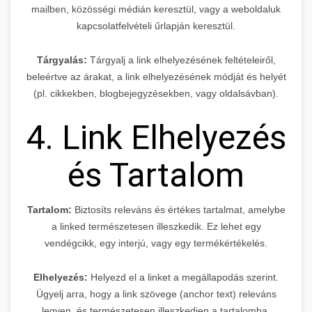
mailben, közösségi médián keresztül, vagy a weboldaluk
kapcsolatfelvételi űrlapján keresztül.
Tárgyalás:
Tárgyalj a link elhelyezésének feltételeiről,
beleértve az árakat, a link elhelyezésének módját és helyét
(pl. cikkekben, blogbejegyzésekben, vagy oldalsávban).
4. Link Elhelyezés
és Tartalom
Tartalom:
Biztosíts releváns és értékes tartalmat, amelybe
a linked természetesen illeszkedik. Ez lehet egy
vendégcikk, egy interjú, vagy egy termékértékelés.
Elhelyezés:
Helyezd el a linket a megállapodás szerint.
Ügyelj arra, hogy a link szövege (anchor text) releváns
legyen, és természetesen illeszkedjen a tartalomba.