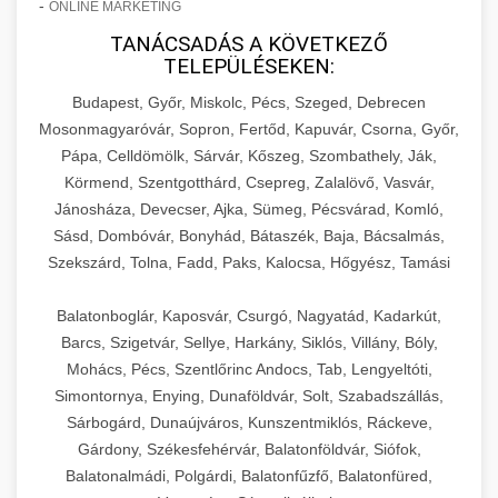
-
ONLINE MARKETING
TANÁCSADÁS A KÖVETKEZŐ
TELEPÜLÉSEKEN:
Budapest, Győr, Miskolc, Pécs, Szeged, Debrecen
Mosonmagyaróvár, Sopron, Fertőd, Kapuvár, Csorna, Győr,
Pápa, Celldömölk, Sárvár, Kőszeg, Szombathely, Ják,
Körmend, Szentgotthárd, Csepreg, Zalalövő, Vasvár,
Jánosháza, Devecser, Ajka, Sümeg, Pécsvárad, Komló,
Sásd, Dombóvár, Bonyhád, Bátaszék, Baja, Bácsalmás,
Szekszárd, Tolna, Fadd, Paks, Kalocsa, Hőgyész, Tamási
Balatonboglár, Kaposvár, Csurgó, Nagyatád, Kadarkút,
Barcs, Szigetvár, Sellye, Harkány, Siklós, Villány, Bóly,
Mohács, Pécs, Szentlőrinc Andocs, Tab, Lengyeltóti,
Simontornya, Enying, Dunaföldvár, Solt, Szabadszállás,
Sárbogárd, Dunaújváros, Kunszentmiklós, Ráckeve,
Gárdony, Székesfehérvár, Balatonföldvár, Siófok,
Balatonalmádi, Polgárdi, Balatonfűzfő, Balatonfüred,