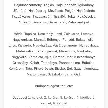
Hajdúböszörmény, Téglás, Hajdúhadház, Nyíradony,
Újfehértó, Hajdúdorog, Mezőcsát, Polgár, Hajdúnánás,
Tiszaújváros, Tiszavasvári, Tiszalök, Tokaj, Felsőzsolca,
Szikszó, Szerencs, Sárospatak, Zalaszentgrót
Hévíz, Tapolca, Keszthely, Lenti, Zalakaros, Letenye,
Nagykanizsa, Marcali, Böhönye, Fonyód, Balatonlelle,
Encs, Kisvárda, Nagyhalász, Vásárosnamény, Nyíregyháza,
Mátészalka, Fehérgyarmat, Máriapócs, Nyírbátor,
Nagykálló, Várpalota, Ajka, Herend, Mór, Kincsesbánya,
Oroszlány, Kisbér, Tatabánya, Pannonhalma, Bábolna,
Komárom, Tata, Pilisvörösvár, Bicske, Érd, Százhalombatta,
Martonvásár, Százhalombatta, Gyál
Budapest egész területe:
Budapest
1. kerület
,
2. kerület
,
3. kerület
,
4. kerület
,
5.
kerület
,
6. kerület