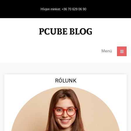
Hívjon minket: +36 70 629 06 90
Menü
RÓLUNK