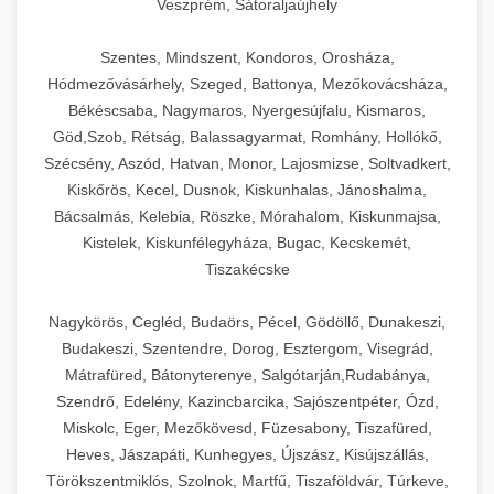
Veszprém, Sátoraljaújhely
Szentes, Mindszent, Kondoros, Orosháza,
Hódmezővásárhely, Szeged, Battonya, Mezőkovácsháza,
Békéscsaba, Nagymaros, Nyergesújfalu, Kismaros,
Göd,Szob, Rétság, Balassagyarmat, Romhány, Hollókő,
Szécsény, Aszód, Hatvan, Monor, Lajosmizse, Soltvadkert,
Kiskőrös, Kecel, Dusnok, Kiskunhalas, Jánoshalma,
Bácsalmás, Kelebia, Röszke, Mórahalom, Kiskunmajsa,
Kistelek, Kiskunfélegyháza, Bugac, Kecskemét,
Tiszakécske
Nagykörös, Cegléd, Budaörs, Pécel, Gödöllő, Dunakeszi,
Budakeszi, Szentendre, Dorog, Esztergom, Visegrád,
Mátrafüred, Bátonyterenye, Salgótarján,Rudabánya,
Szendrő, Edelény, Kazincbarcika, Sajószentpéter, Ózd,
Miskolc, Eger, Mezőkövesd, Füzesabony, Tiszafüred,
Heves, Jászapáti, Kunhegyes, Újszász, Kisújszállás,
Törökszentmiklós, Szolnok, Martfű, Tiszaföldvár, Túrkeve,