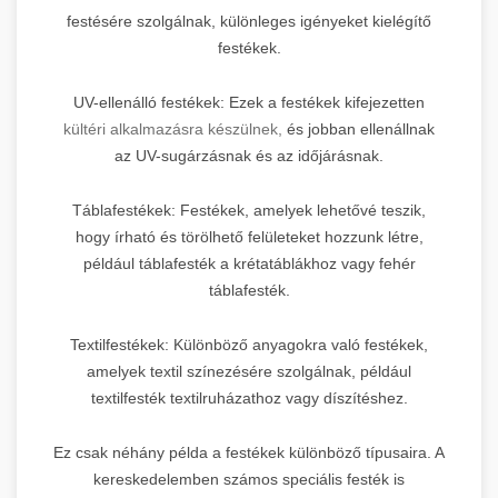
festésére szolgálnak, különleges igényeket kielégítő
festékek.
UV-ellenálló festékek: Ezek a festékek kifejezetten
kültéri alkalmazásra készülnek,
és jobban ellenállnak
az UV-sugárzásnak és az időjárásnak.
Táblafestékek: Festékek, amelyek lehetővé teszik,
hogy írható és törölhető felületeket hozzunk létre,
például táblafesték a krétatáblákhoz vagy fehér
táblafesték.
Textilfestékek: Különböző anyagokra való festékek,
amelyek textil színezésére szolgálnak, például
textilfesték textilruházathoz vagy díszítéshez.
Ez csak néhány példa a festékek különböző típusaira. A
kereskedelemben számos speciális festék is