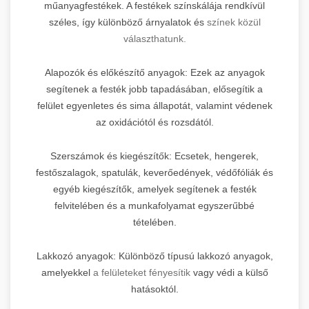
műanyagfestékek. A festékek színskálája rendkívül
széles, így különböző árnyalatok és
színek közül
választhatunk.
Alapozók és előkészítő anyagok: Ezek az anyagok
segítenek a festék jobb tapadásában, elősegítik a
felület egyenletes és sima állapotát, valamint védenek
az oxidációtól és rozsdától.
Szerszámok és kiegészítők: Ecsetek, hengerek,
festőszalagok, spatulák, keverőedények, védőfóliák és
egyéb kiegészítők, amelyek segítenek a festék
felvitelében és a munkafolyamat egyszerűbbé
tételében.
Lakkozó anyagok: Különböző típusú lakkozó anyagok,
amelyekkel
a felületeket fényesítik
vagy védi a külső
hatásoktól.