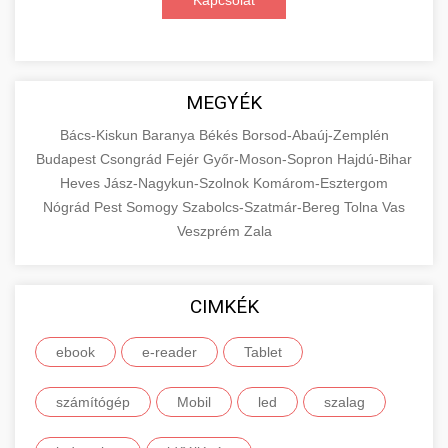
Kapcsolat
MEGYÉK
Bács-Kiskun
Baranya
Békés
Borsod-Abaúj-Zemplén
Budapest
Csongrád
Fejér
Győr-Moson-Sopron
Hajdú-Bihar
Heves
Jász-Nagykun-Szolnok
Komárom-Esztergom
Nógrád
Pest
Somogy
Szabolcs-Szatmár-Bereg
Tolna
Vas
Veszprém
Zala
CIMKÉK
ebook
e-reader
Tablet
számítógép
Mobil
led
szalag