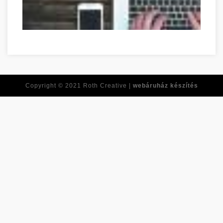
Copyright © 2021
Roth Creative |
webáruház készítés
Réponses à toutes vos questions de développement personne