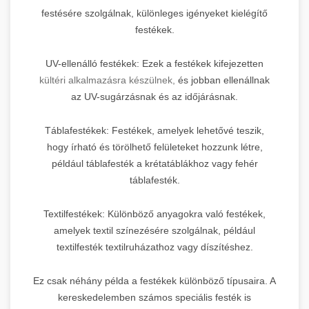
festésére szolgálnak, különleges igényeket kielégítő
festékek.
UV-ellenálló festékek: Ezek a festékek kifejezetten
kültéri alkalmazásra készülnek,
és jobban ellenállnak
az UV-sugárzásnak és az időjárásnak.
Táblafestékek: Festékek, amelyek lehetővé teszik,
hogy írható és törölhető felületeket hozzunk létre,
például táblafesték a krétatáblákhoz vagy fehér
táblafesték.
Textilfestékek: Különböző anyagokra való festékek,
amelyek textil színezésére szolgálnak, például
textilfesték textilruházathoz vagy díszítéshez.
Ez csak néhány példa a festékek különböző típusaira. A
kereskedelemben számos speciális festék is