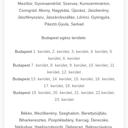
Mezőtúr, Gyomaendrőd, Szarvas, Kunszentmárton,
Csongrád, Abony, Nagykáta, Újszász, Jászberény,
Jászfényszaru, Jászárokszállás, Lőrinci, Gyöngyös,
Pásztó,Gyula, Sarkad
Budapest egész területe:
Budapest
1. kerület
,
2. kerület
,
3. kerület
,
4. kerület
,
5.
kerület
,
6. kerület
Budapest
7. kerület
,
8. kerület
,
9. kerület
,
10. kerület
,
11.
kerület
,
12. kerület
Budapest
13. kerület
,
14. kerület
,
15. kerület
,
16. kerület
,
17. kerület
,
18. kerület
Budapest
19. kerület
,
20. kerület
,
21. kerület
,
22.kerület
,
23. kerület
Békés, Mezőberény, Szeghalom, Berettyóújfalu,
Biharkeresztes, Püspökladány, Karcag, Derecske,
Nádudvar, Hajdúszoboszló, Debrecen, Balmazújváros,