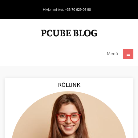
Hívjon minket: +36 70 629 06 90
Menü
RÓLUNK