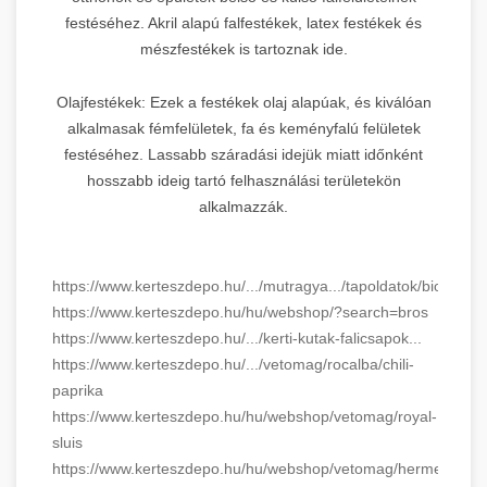
festéséhez. Akril alapú falfestékek, latex festékek és
mészfestékek is tartoznak ide.
Olajfestékek: Ezek a festékek olaj alapúak, és kiválóan
alkalmasak fémfelületek, fa és keményfalú felületek
festéséhez. Lassabb száradási idejük miatt időnként
hosszabb ideig tartó felhasználási területekön
alkalmazzák.
https://www.kerteszdepo.hu/.../mutragya.../tapoldatok/biopon
https://www.kerteszdepo.hu/hu/webshop/?search=bros
https://www.kerteszdepo.hu/.../kerti-kutak-falicsapok...
https://www.kerteszdepo.hu/.../vetomag/rocalba/chili-
paprika
https://www.kerteszdepo.hu/hu/webshop/vetomag/royal-
sluis
https://www.kerteszdepo.hu/hu/webshop/vetomag/hermes