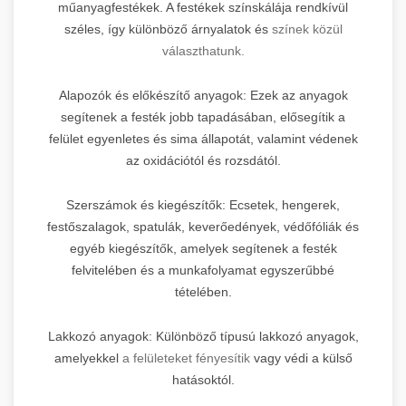
műanyagfestékek. A festékek színskálája rendkívül
széles, így különböző árnyalatok és
színek közül
választhatunk.
Alapozók és előkészítő anyagok: Ezek az anyagok
segítenek a festék jobb tapadásában, elősegítik a
felület egyenletes és sima állapotát, valamint védenek
az oxidációtól és rozsdától.
Szerszámok és kiegészítők: Ecsetek, hengerek,
festőszalagok, spatulák, keverőedények, védőfóliák és
egyéb kiegészítők, amelyek segítenek a festék
felvitelében és a munkafolyamat egyszerűbbé
tételében.
Lakkozó anyagok: Különböző típusú lakkozó anyagok,
amelyekkel
a felületeket fényesítik
vagy védi a külső
hatásoktól.