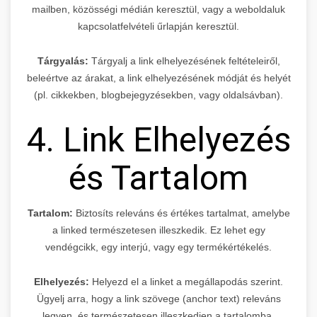
mailben, közösségi médián keresztül, vagy a weboldaluk
kapcsolatfelvételi űrlapján keresztül.
Tárgyalás:
Tárgyalj a link elhelyezésének feltételeiről,
beleértve az árakat, a link elhelyezésének módját és helyét
(pl. cikkekben, blogbejegyzésekben, vagy oldalsávban).
4. Link Elhelyezés
és Tartalom
Tartalom:
Biztosíts releváns és értékes tartalmat, amelybe
a linked természetesen illeszkedik. Ez lehet egy
vendégcikk, egy interjú, vagy egy termékértékelés.
Elhelyezés:
Helyezd el a linket a megállapodás szerint.
Ügyelj arra, hogy a link szövege (anchor text) releváns
legyen, és természetesen illeszkedjen a tartalomba.