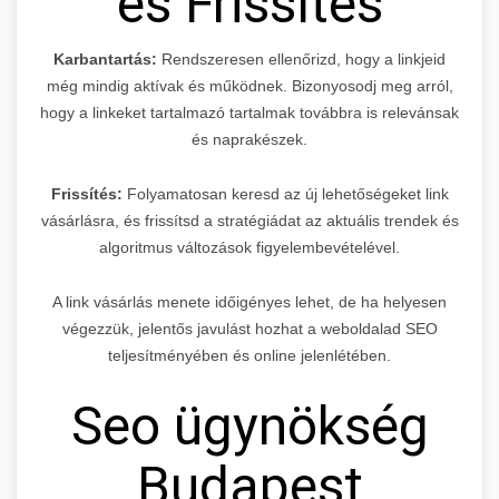
és Frissítés
Karbantartás:
Rendszeresen ellenőrizd, hogy a linkjeid
még mindig aktívak és működnek. Bizonyosodj meg arról,
hogy a linkeket tartalmazó tartalmak továbbra is relevánsak
és naprakészek.
Frissítés:
Folyamatosan keresd az új lehetőségeket link
vásárlásra, és frissítsd a stratégiádat az aktuális trendek és
algoritmus változások figyelembevételével.
A link vásárlás menete időigényes lehet, de ha helyesen
végezzük, jelentős javulást hozhat a weboldalad SEO
teljesítményében és online jelenlétében.
Seo ügynökség
Budapest