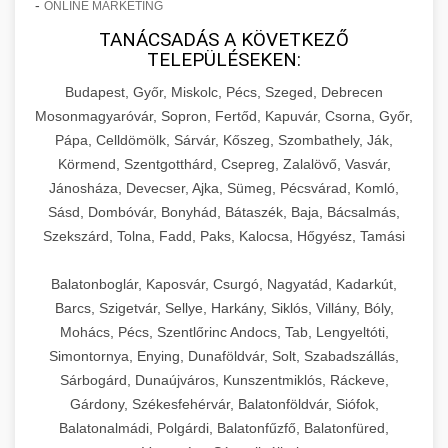
-
ONLINE MARKETING
TANÁCSADÁS A KÖVETKEZŐ
TELEPÜLÉSEKEN:
Budapest, Győr, Miskolc, Pécs, Szeged, Debrecen
Mosonmagyaróvár, Sopron, Fertőd, Kapuvár, Csorna, Győr,
Pápa, Celldömölk, Sárvár, Kőszeg, Szombathely, Ják,
Körmend, Szentgotthárd, Csepreg, Zalalövő, Vasvár,
Jánosháza, Devecser, Ajka, Sümeg, Pécsvárad, Komló,
Sásd, Dombóvár, Bonyhád, Bátaszék, Baja, Bácsalmás,
Szekszárd, Tolna, Fadd, Paks, Kalocsa, Hőgyész, Tamási
Balatonboglár, Kaposvár, Csurgó, Nagyatád, Kadarkút,
Barcs, Szigetvár, Sellye, Harkány, Siklós, Villány, Bóly,
Mohács, Pécs, Szentlőrinc Andocs, Tab, Lengyeltóti,
Simontornya, Enying, Dunaföldvár, Solt, Szabadszállás,
Sárbogárd, Dunaújváros, Kunszentmiklós, Ráckeve,
Gárdony, Székesfehérvár, Balatonföldvár, Siófok,
Balatonalmádi, Polgárdi, Balatonfűzfő, Balatonfüred,