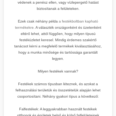
védenek a penész ellen, vagy vízlepergető hatást
biztosítanak a felületeken.
Ezek csak néhány példa
a festékboltban kapható
termékekre
. A választék országonként és üzetenként
eltérő lehet, attól függően, hogy milyen típusú
festéküzletet keresel. Mindig érdemes szakértő
tanácsot kérni a megfelelő termékek kiválasztásához,
hogy a munka minősége és tartóssága garantált
legyen.
Milyen festékek vannak?
Festékek számos típusban léteznek, és azokat a
felhasználási területük és összetételük alapján lehet
csoportosítani. Néhány gyakori típus a következő:
Falfestékek: A leggyakrabban használt festékek
otthonok és épületek belső és külső falfelületeinek