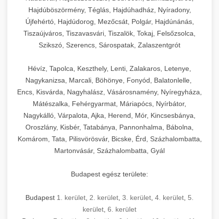
Hajdúböszörmény, Téglás, Hajdúhadház, Nyíradony,
Újfehértó, Hajdúdorog, Mezőcsát, Polgár, Hajdúnánás,
Tiszaújváros, Tiszavasvári, Tiszalök, Tokaj, Felsőzsolca,
Szikszó, Szerencs, Sárospatak, Zalaszentgrót
Hévíz, Tapolca, Keszthely, Lenti, Zalakaros, Letenye,
Nagykanizsa, Marcali, Böhönye, Fonyód, Balatonlelle,
Encs, Kisvárda, Nagyhalász, Vásárosnamény, Nyíregyháza,
Mátészalka, Fehérgyarmat, Máriapócs, Nyírbátor,
Nagykálló, Várpalota, Ajka, Herend, Mór, Kincsesbánya,
Oroszlány, Kisbér, Tatabánya, Pannonhalma, Bábolna,
Komárom, Tata, Pilisvörösvár, Bicske, Érd, Százhalombatta,
Martonvásár, Százhalombatta, Gyál
Budapest egész területe:
Budapest
1. kerület
,
2. kerület
,
3. kerület
,
4. kerület
,
5.
kerület
,
6. kerület