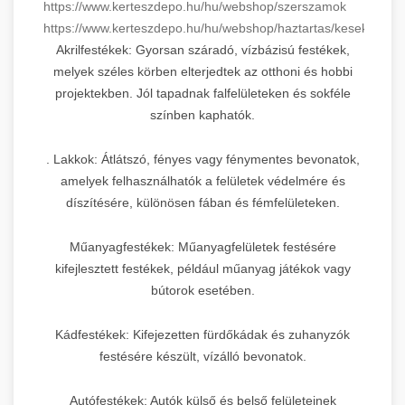
https://www.kerteszdepo.hu/hu/webshop/szerszamok
https://www.kerteszdepo.hu/hu/webshop/haztartas/kesek
Akrilfestékek: Gyorsan száradó, vízbázisú festékek,
melyek széles körben elterjedtek az otthoni és hobbi
projektekben. Jól tapadnak falfelületeken és sokféle
színben kaphatók.
. Lakkok: Átlátszó, fényes vagy fénymentes bevonatok,
amelyek felhasználhatók a felületek védelmére és
díszítésére, különösen fában és fémfelületeken.
Műanyagfestékek: Műanyagfelületek festésére
kifejlesztett festékek, például műanyag játékok vagy
bútorok esetében.
Kádfestékek: Kifejezetten fürdőkádak és zuhanyzók
festésére készült, vízálló bevonatok.
Autófestékek: Autók külső és belső felületeinek