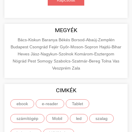
Kapcsolat
MEGYÉK
Bács-Kiskun
Baranya
Békés
Borsod-Abaúj-Zemplén
Budapest
Csongrád
Fejér
Győr-Moson-Sopron
Hajdú-Bihar
Heves
Jász-Nagykun-Szolnok
Komárom-Esztergom
Nógrád
Pest
Somogy
Szabolcs-Szatmár-Bereg
Tolna
Vas
Veszprém
Zala
CIMKÉK
ebook
e-reader
Tablet
számítógép
Mobil
led
szalag