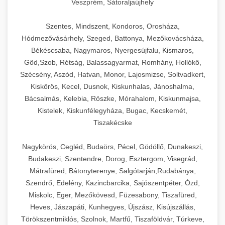
Veszprém, Sátoraljaújhely
Szentes, Mindszent, Kondoros, Orosháza,
Hódmezővásárhely, Szeged, Battonya, Mezőkovácsháza,
Békéscsaba, Nagymaros, Nyergesújfalu, Kismaros,
Göd,Szob, Rétság, Balassagyarmat, Romhány, Hollókő,
Szécsény, Aszód, Hatvan, Monor, Lajosmizse, Soltvadkert,
Kiskőrös, Kecel, Dusnok, Kiskunhalas, Jánoshalma,
Bácsalmás, Kelebia, Röszke, Mórahalom, Kiskunmajsa,
Kistelek, Kiskunfélegyháza, Bugac, Kecskemét,
Tiszakécske
Nagykörös, Cegléd, Budaörs, Pécel, Gödöllő, Dunakeszi,
Budakeszi, Szentendre, Dorog, Esztergom, Visegrád,
Mátrafüred, Bátonyterenye, Salgótarján,Rudabánya,
Szendrő, Edelény, Kazincbarcika, Sajószentpéter, Ózd,
Miskolc, Eger, Mezőkövesd, Füzesabony, Tiszafüred,
Heves, Jászapáti, Kunhegyes, Újszász, Kisújszállás,
Törökszentmiklós, Szolnok, Martfű, Tiszaföldvár, Túrkeve,