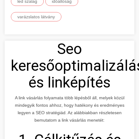
led szalag
időállóság
varázslatos látvány
Seo
keresőoptimalizálá
és linképítés
A link vásárlás folyamata több lépésből áll, melyek közül
mindegyik fontos ahhoz, hogy hatékony és eredményes
legyen a SEO stratégiád. Az alábbiakban részletesen
bemutatom a link vásárlás menetét: