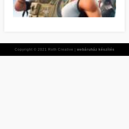
Az online játékok pozitív oldalai Szabolcs-Szatmár-Bereg meg
Copyright © 2021
Roth Creative |
webáruház készítés