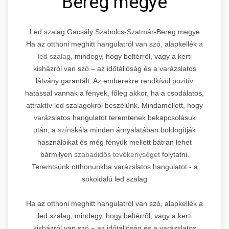
Bereg megye
Led szalag Gacsály Szabolcs-Szatmár-Bereg megye
Ha az otthoni meghitt hangulatról van szó, alapkellék
a
led szalag,
mindegy, hogy beltérről, vagy a kerti
kisházról van szó – az időtállóság és a varázslatos
látvány garantált. Az emberekre rendkívül pozitív
hatással vannak a fények, főleg akkor, ha a csodálatos,
attraktív led szalagokról beszélünk. Mindamellett, hogy
varázslatos hangulatot teremtenek bekapcsolásuk
után, a
szín
skála minden árnyalatában boldogítják
használóikat és még fényük mellett bátran lehet
bármilyen
szabadidős tevékenységet
folytatni.
Teremtsünk otthonunkba varázslatos hangulatot - a
sokoldalú led szalag
Ha az otthoni meghitt hangulatról van szó, alapkellék a
led szalag, mindegy, hogy beltérről, vagy a kerti
kisházról van szó – az időtállóság és a varázslatos