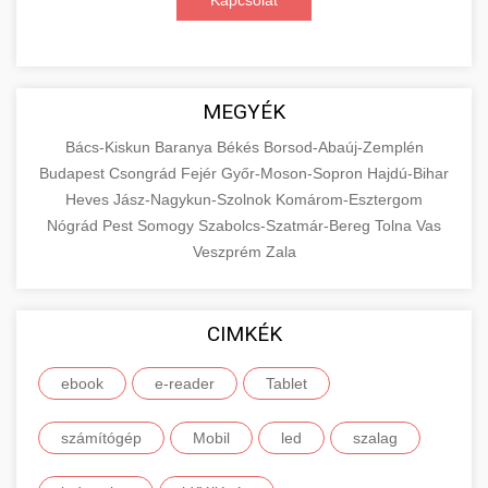
Kapcsolat
MEGYÉK
Bács-Kiskun
Baranya
Békés
Borsod-Abaúj-Zemplén
Budapest
Csongrád
Fejér
Győr-Moson-Sopron
Hajdú-Bihar
Heves
Jász-Nagykun-Szolnok
Komárom-Esztergom
Nógrád
Pest
Somogy
Szabolcs-Szatmár-Bereg
Tolna
Vas
Veszprém
Zala
CIMKÉK
ebook
e-reader
Tablet
számítógép
Mobil
led
szalag