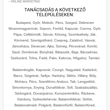
-
ONLINE MARKETING
TANÁCSADÁS A KÖVETKEZŐ
TELEPÜLÉSEKEN:
Budapest, Győr, Miskolc, Pécs, Szeged, Debrecen
Mosonmagyaróvár, Sopron, Fertőd, Kapuvár, Csorna, Győr,
Pápa, Celldömölk, Sárvár, Kőszeg, Szombathely, Ják,
Körmend, Szentgotthárd, Csepreg, Zalalövő, Vasvár,
Jánosháza, Devecser, Ajka, Sümeg, Pécsvárad, Komló,
Sásd, Dombóvár, Bonyhád, Bátaszék, Baja, Bácsalmás,
Szekszárd, Tolna, Fadd, Paks, Kalocsa, Hőgyész, Tamási
Balatonboglár, Kaposvár, Csurgó, Nagyatád, Kadarkút,
Barcs, Szigetvár, Sellye, Harkány, Siklós, Villány, Bóly,
Mohács, Pécs, Szentlőrinc Andocs, Tab, Lengyeltóti,
Simontornya, Enying, Dunaföldvár, Solt, Szabadszállás,
Sárbogárd, Dunaújváros, Kunszentmiklós, Ráckeve,
Gárdony, Székesfehérvár, Balatonföldvár, Siófok,
Balatonalmádi, Polgárdi, Balatonfűzfő, Balatonfüred,