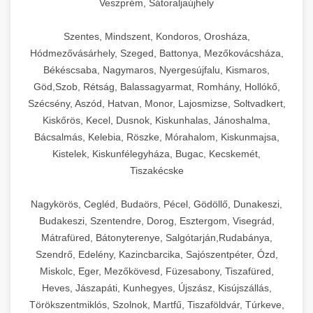
Veszprém, Sátoraljaújhely
Szentes, Mindszent, Kondoros, Orosháza,
Hódmezővásárhely, Szeged, Battonya, Mezőkovácsháza,
Békéscsaba, Nagymaros, Nyergesújfalu, Kismaros,
Göd,Szob, Rétság, Balassagyarmat, Romhány, Hollókő,
Szécsény, Aszód, Hatvan, Monor, Lajosmizse, Soltvadkert,
Kiskőrös, Kecel, Dusnok, Kiskunhalas, Jánoshalma,
Bácsalmás, Kelebia, Röszke, Mórahalom, Kiskunmajsa,
Kistelek, Kiskunfélegyháza, Bugac, Kecskemét,
Tiszakécske
Nagykörös, Cegléd, Budaörs, Pécel, Gödöllő, Dunakeszi,
Budakeszi, Szentendre, Dorog, Esztergom, Visegrád,
Mátrafüred, Bátonyterenye, Salgótarján,Rudabánya,
Szendrő, Edelény, Kazincbarcika, Sajószentpéter, Ózd,
Miskolc, Eger, Mezőkövesd, Füzesabony, Tiszafüred,
Heves, Jászapáti, Kunhegyes, Újszász, Kisújszállás,
Törökszentmiklós, Szolnok, Martfű, Tiszaföldvár, Túrkeve,