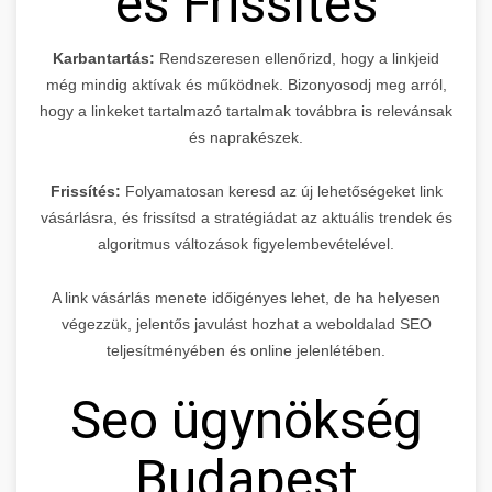
és Frissítés
Karbantartás:
Rendszeresen ellenőrizd, hogy a linkjeid
még mindig aktívak és működnek. Bizonyosodj meg arról,
hogy a linkeket tartalmazó tartalmak továbbra is relevánsak
és naprakészek.
Frissítés:
Folyamatosan keresd az új lehetőségeket link
vásárlásra, és frissítsd a stratégiádat az aktuális trendek és
algoritmus változások figyelembevételével.
A link vásárlás menete időigényes lehet, de ha helyesen
végezzük, jelentős javulást hozhat a weboldalad SEO
teljesítményében és online jelenlétében.
Seo ügynökség
Budapest