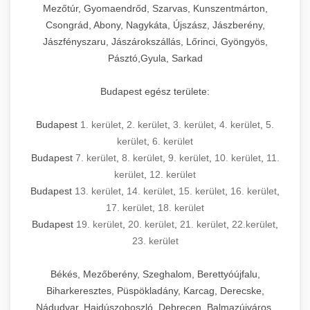
Mezőtúr, Gyomaendrőd, Szarvas, Kunszentmárton,
Csongrád, Abony, Nagykáta, Újszász, Jászberény,
Jászfényszaru, Jászárokszállás, Lőrinci, Gyöngyös,
Pásztó,Gyula, Sarkad
Budapest egész területe:
Budapest
1. kerület
,
2. kerület
,
3. kerület
,
4. kerület
,
5.
kerület
,
6. kerület
Budapest
7. kerület
,
8. kerület
,
9. kerület
,
10. kerület
,
11.
kerület
,
12. kerület
Budapest
13. kerület
,
14. kerület
,
15. kerület
,
16. kerület
,
17. kerület
,
18. kerület
Budapest
19. kerület
,
20. kerület
,
21. kerület
,
22.kerület
,
23. kerület
Békés, Mezőberény, Szeghalom, Berettyóújfalu,
Biharkeresztes, Püspökladány, Karcag, Derecske,
Nádudvar, Hajdúszoboszló, Debrecen, Balmazújváros,