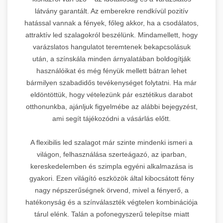
látvány garantált. Az emberekre rendkívül pozitív
hatással vannak a fények, főleg akkor, ha a csodálatos,
attraktív led szalagokról beszélünk. Mindamellett, hogy
varázslatos hangulatot teremtenek bekapcsolásuk
után, a színskála minden árnyalatában boldogítják
használóikat és még fényük mellett bátran lehet
bármilyen szabadidős tevékenységet folytatni. Ha már
eldöntöttük, hogy vételezünk pár esztétikus darabot
otthonunkba, ajánljuk figyelmébe az alábbi bejegyzést,
ami segít tájékozódni a vásárlás előtt.
A flexibilis led szalagot már szinte mindenki ismeri a
világon, felhasználása szerteágazó, az iparban,
kereskedelemben és szimpla egyéni alkalmazása is
gyakori. Ezen világító eszközök által kibocsátott fény
nagy népszerűségnek örvend, mivel a fényerő, a
hatékonyság és a színválaszték végtelen kombinációja
tárul elénk. Talán a pofonegyszerű telepítse miatt