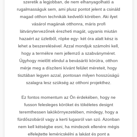
szeretik a legjobban, de nem elhanyagolható a
rugalmasságuk sem, ami plusz pontot jelent a csináld
magad otthon technikák kedvelői körében. Aki ilyet
vásárol magának otthonra, máris profi
látványtervezőnek érezheti magát, ugyanis miután
hazaért az üzletből, röpke egy- két óra alatt kész is
lehet a beszerelésével. Azzal mondjuk számolni kell,
hogy a termékre nem jellemző a szabványméret.
Úgyhogy mielőtt elindul a bevásárló körútra, otthon
mérje meg a díszíteni kívánt felület méreteit, hogy
tisztában legyen azzal, pontosan milyen hosszúságú
szalagra lesz szükség az otthoni projekthez.
Ez fontos momentum az Ön érdekében, hogy ne
fusson felesleges köröket és tökéletes designt
teremthessen lakókörnyezetében, mindegy, hogy a
fürdőszobáról vagy a kerti lugasról van szó. Azonban
nem kell kétségbe esni, ha mindezek ellenére mégis
elfelejtette leméricskélni a lakást és pont a