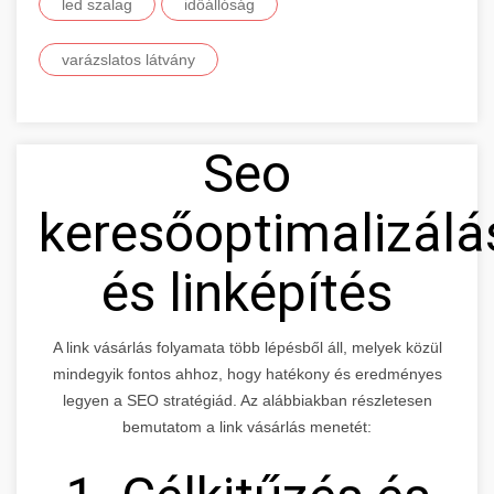
led szalag
időállóság
varázslatos látvány
Seo
keresőoptimalizálá
és linképítés
A link vásárlás folyamata több lépésből áll, melyek közül
mindegyik fontos ahhoz, hogy hatékony és eredményes
legyen a SEO stratégiád. Az alábbiakban részletesen
bemutatom a link vásárlás menetét: