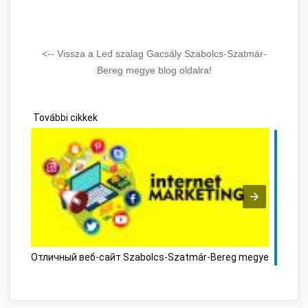
<-- Vissza a Led szalag Gacsály Szabolcs-Szatmár-
Bereg megye blog oldalra!
További cikkek
Отличный веб-сайт Szabolcs-Szatmár-Bereg megye
Person