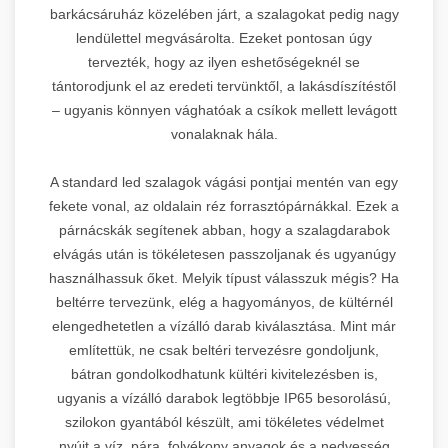
barkácsáruház közelében járt, a szalagokat pedig nagy
lendülettel megvásárolta. Ezeket pontosan úgy
tervezték, hogy az ilyen eshetőségeknél se
tántorodjunk el az eredeti tervünktől, a lakásdíszítéstől
– ugyanis könnyen vághatóak a csíkok mellett levágott
vonalaknak hála.
A standard led szalagok vágási pontjai mentén van egy
fekete vonal, az oldalain réz forrasztópárnákkal. Ezek a
párnácskák segítenek abban, hogy a szalagdarabok
elvágás után is tökéletesen passzoljanak és ugyanúgy
használhassuk őket. Melyik típust válasszuk mégis? Ha
beltérre tervezünk, elég a hagyományos, de kültérnél
elengedhetetlen a vízálló darab kiválasztása. Mint már
említettük, ne csak beltéri tervezésre gondoljunk,
bátran gondolkodhatunk kültéri kivitelezésben is,
ugyanis a vízálló darabok legtöbbje IP65 besorolású,
szilokon gyantából készült, ami tökéletes védelmet
nyújt a víz, pára, folyékony anyagok és a nedvesség