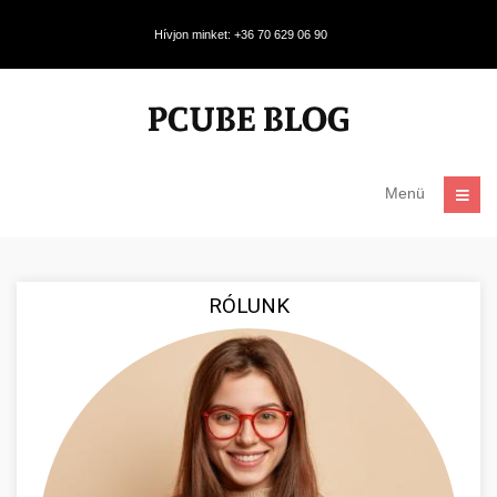
Hívjon minket: +36 70 629 06 90
Menü
RÓLUNK