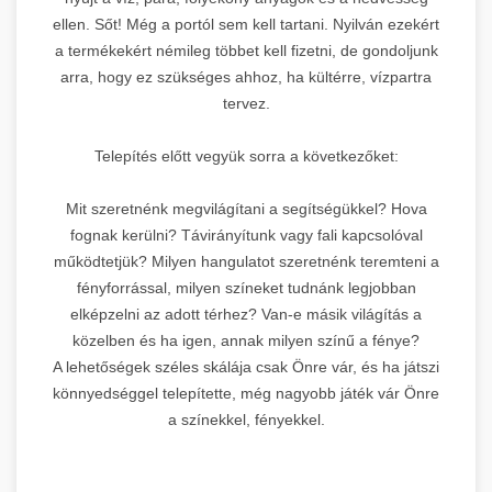
ellen. Sőt! Még a portól sem kell tartani. Nyilván ezekért
a termékekért némileg többet kell fizetni, de gondoljunk
arra, hogy ez szükséges ahhoz, ha kültérre, vízpartra
tervez.
Telepítés előtt vegyük sorra a következőket:
Mit szeretnénk megvilágítani a segítségükkel? Hova
fognak kerülni? Távirányítunk vagy fali kapcsolóval
működtetjük? Milyen hangulatot szeretnénk teremteni a
fényforrással, milyen színeket tudnánk legjobban
elképzelni az adott térhez? Van-e másik világítás a
közelben és ha igen, annak milyen színű a fénye?
A lehetőségek széles skálája csak Önre vár, és ha játszi
könnyedséggel telepítette, még nagyobb játék vár Önre
a színekkel, fényekkel.