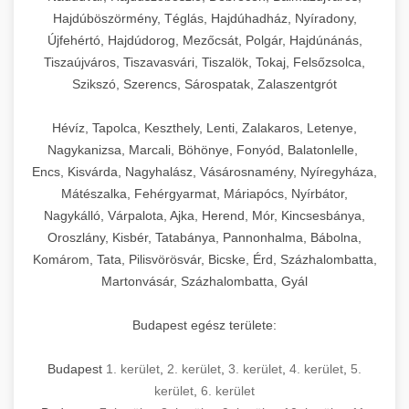
Hajdúböszörmény, Téglás, Hajdúhadház, Nyíradony,
Újfehértó, Hajdúdorog, Mezőcsát, Polgár, Hajdúnánás,
Tiszaújváros, Tiszavasvári, Tiszalök, Tokaj, Felsőzsolca,
Szikszó, Szerencs, Sárospatak, Zalaszentgrót
Hévíz, Tapolca, Keszthely, Lenti, Zalakaros, Letenye,
Nagykanizsa, Marcali, Böhönye, Fonyód, Balatonlelle,
Encs, Kisvárda, Nagyhalász, Vásárosnamény, Nyíregyháza,
Mátészalka, Fehérgyarmat, Máriapócs, Nyírbátor,
Nagykálló, Várpalota, Ajka, Herend, Mór, Kincsesbánya,
Oroszlány, Kisbér, Tatabánya, Pannonhalma, Bábolna,
Komárom, Tata, Pilisvörösvár, Bicske, Érd, Százhalombatta,
Martonvásár, Százhalombatta, Gyál
Budapest egész területe:
Budapest
1. kerület
,
2. kerület
,
3. kerület
,
4. kerület
,
5.
kerület
,
6. kerület