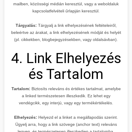
mailben, közösségi médián keresztül, vagy a weboldaluk
kapcsolatfelvételi űrlapján keresztül.
Tárgyalás:
Tárgyalj a link elhelyezésének feltételeiről,
beleértve az árakat, a link elhelyezésének módját és helyét
(pl. cikkekben, blogbejegyzésekben, vagy oldalsávban).
4. Link Elhelyezés
és Tartalom
Tartalom:
Biztosíts releváns és értékes tartalmat, amelybe
a linked természetesen illeszkedik. Ez lehet egy
vendégcikk, egy interjú, vagy egy termékértékelés.
Elhelyezés:
Helyezd el a linket a megállapodás szerint.
Ügyelj arra, hogy a link szövege (anchor text) releváns
legyen, és természetesen illeszkedjen a tartalomba.