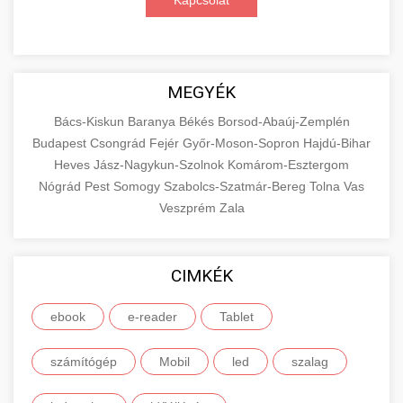
Kapcsolat
MEGYÉK
Bács-Kiskun
Baranya
Békés
Borsod-Abaúj-Zemplén
Budapest
Csongrád
Fejér
Győr-Moson-Sopron
Hajdú-Bihar
Heves
Jász-Nagykun-Szolnok
Komárom-Esztergom
Nógrád
Pest
Somogy
Szabolcs-Szatmár-Bereg
Tolna
Vas
Veszprém
Zala
CIMKÉK
ebook
e-reader
Tablet
számítógép
Mobil
led
szalag