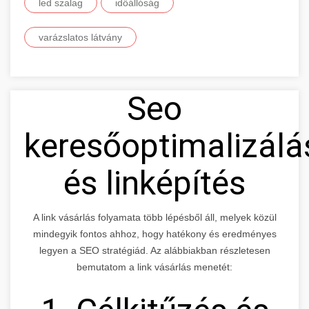
led szalag
időállóság
varázslatos látvány
Seo
keresőoptimalizálá
és linképítés
A link vásárlás folyamata több lépésből áll, melyek közül
mindegyik fontos ahhoz, hogy hatékony és eredményes
legyen a SEO stratégiád. Az alábbiakban részletesen
bemutatom a link vásárlás menetét: