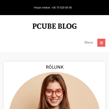
Hívjon minket: +36 70 629 06 90
Menü
RÓLUNK