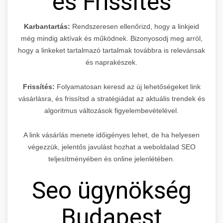
és Frissítés
Karbantartás:
Rendszeresen ellenőrizd, hogy a linkjeid
még mindig aktívak és működnek. Bizonyosodj meg arról,
hogy a linkeket tartalmazó tartalmak továbbra is relevánsak
és naprakészek.
Frissítés:
Folyamatosan keresd az új lehetőségeket link
vásárlásra, és frissítsd a stratégiádat az aktuális trendek és
algoritmus változások figyelembevételével.
A link vásárlás menete időigényes lehet, de ha helyesen
végezzük, jelentős javulást hozhat a weboldalad SEO
teljesítményében és online jelenlétében.
Seo ügynökség
Budapest