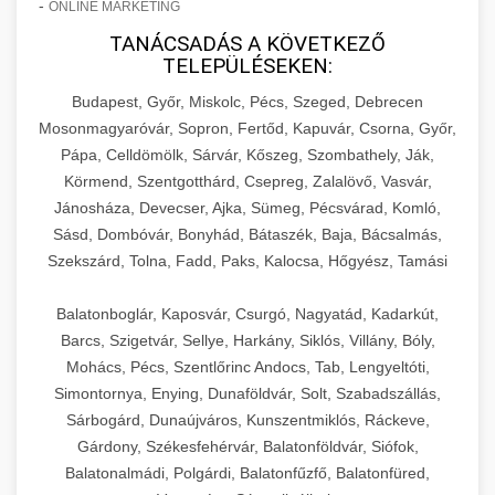
-
ONLINE MARKETING
TANÁCSADÁS A KÖVETKEZŐ
TELEPÜLÉSEKEN:
Budapest, Győr, Miskolc, Pécs, Szeged, Debrecen
Mosonmagyaróvár, Sopron, Fertőd, Kapuvár, Csorna, Győr,
Pápa, Celldömölk, Sárvár, Kőszeg, Szombathely, Ják,
Körmend, Szentgotthárd, Csepreg, Zalalövő, Vasvár,
Jánosháza, Devecser, Ajka, Sümeg, Pécsvárad, Komló,
Sásd, Dombóvár, Bonyhád, Bátaszék, Baja, Bácsalmás,
Szekszárd, Tolna, Fadd, Paks, Kalocsa, Hőgyész, Tamási
Balatonboglár, Kaposvár, Csurgó, Nagyatád, Kadarkút,
Barcs, Szigetvár, Sellye, Harkány, Siklós, Villány, Bóly,
Mohács, Pécs, Szentlőrinc Andocs, Tab, Lengyeltóti,
Simontornya, Enying, Dunaföldvár, Solt, Szabadszállás,
Sárbogárd, Dunaújváros, Kunszentmiklós, Ráckeve,
Gárdony, Székesfehérvár, Balatonföldvár, Siófok,
Balatonalmádi, Polgárdi, Balatonfűzfő, Balatonfüred,