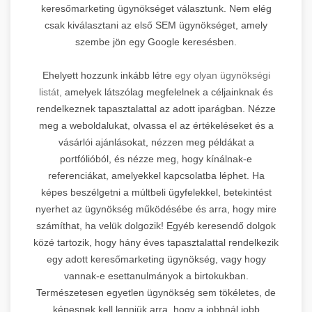
keresőmarketing ügynökséget választunk. Nem elég
csak kiválasztani az első SEM ügynökséget, amely
szembe jön egy Google keresésben.
Ehelyett hozzunk inkább létre
egy olyan ügynökségi
listát,
amelyek látszólag megfelelnek a céljainknak és
rendelkeznek tapasztalattal az adott iparágban. Nézze
meg a weboldalukat, olvassa el az értékeléseket és a
vásárlói ajánlásokat, nézzen meg példákat a
portfólióból, és nézze meg, hogy kínálnak-e
referenciákat, amelyekkel kapcsolatba léphet. Ha
képes beszélgetni a múltbeli ügyfelekkel, betekintést
nyerhet az ügynökség működésébe és arra, hogy mire
számíthat, ha velük dolgozik! Egyéb keresendő dolgok
közé tartozik, hogy hány éves tapasztalattal rendelkezik
egy adott keresőmarketing ügynökség, vagy hogy
vannak-e esettanulmányok a birtokukban.
Természetesen egyetlen ügynökség sem tökéletes, de
képesnek kell lenniük arra, hogy a jobbnál jobb