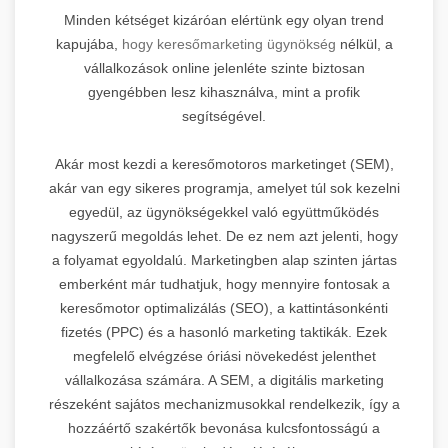
Minden kétséget kizáróan elértünk egy olyan trend
kapujába,
hogy keresőmarketing ügynökség
nélkül, a
vállalkozások online jelenléte szinte biztosan
gyengébben lesz kihasználva, mint a profik
segítségével.
Akár most kezdi a keresőmotoros marketinget (SEM),
akár van egy sikeres programja, amelyet túl sok kezelni
egyedül, az ügynökségekkel való együttműködés
nagyszerű megoldás lehet. De ez nem azt jelenti, hogy
a folyamat egyoldalú. Marketingben alap szinten jártas
emberként már tudhatjuk, hogy mennyire fontosak a
keresőmotor optimalizálás (SEO), a kattintásonkénti
fizetés (PPC) és a hasonló marketing taktikák. Ezek
megfelelő elvégzése óriási növekedést jelenthet
vállalkozása számára. A SEM, a digitális marketing
részeként sajátos mechanizmusokkal rendelkezik, így a
hozzáértő szakértők bevonása kulcsfontosságú a