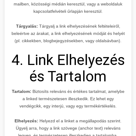
mailben, közösségi médián keresztül, vagy a weboldaluk
kapcsolatfelvételi űrlapján keresztül.
Tárgyalás:
Tárgyalj a link elhelyezésének feltételeiről,
beleértve az árakat, a link elhelyezésének módját és helyét
(pl. cikkekben, blogbejegyzésekben, vagy oldalsávban).
4. Link Elhelyezés
és Tartalom
Tartalom:
Biztosíts releváns és értékes tartalmat, amelybe
a linked természetesen illeszkedik. Ez lehet egy
vendégcikk, egy interjú, vagy egy termékértékelés.
Elhelyezés:
Helyezd el a linket a megállapodás szerint.
Ügyelj arra, hogy a link szövege (anchor text) releváns
legyen, és természetesen illeszkedjen a tartalomba.