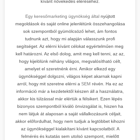
kívánt növekedés eléréséhez.
Egy keresőmarketing ügynökség által
nyújtott
megoldások és saját online jelenlétünk összehangolása
sok szempontból gyümölcsöző lehet, ám fontos
tudnunk azt, hogy mi alapján válasszunk profi
segítséget. Az elérni kívánt célokat egyértelműen meg
kell határozni. Az első dolog, amit meg kell tenni, az az,
hogy kijelölünk néhány világos, megvalósítható célt,
amelyet el szeretnénk érni. Amikor elkezd egy
ügynökséggel dolgozni, világos képet akarnak kapni
arról, hogy mit szeretne elérni a
SEM
révén. Ha ez az
információ már a kezdetektől készen áll a használatra,
akkor kis túlzással már elértük a félsikert. Ezen lépés
bizonyos szempontból kiváló önvizsgálat is, hiszen ha
nem látjuk át alaposan a saját vállalkozásunk céljait,
akkor előfordulhat, hogy nem tudjuk a legtöbbet kihozni
az ügynökséggel kialakítani kívánt kapcsolatból. A
felmérés és kutatás sem utolsó szempont, mielőtt