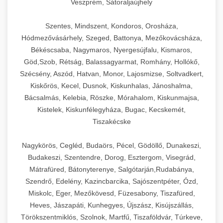
Veszprém, Sátoraljaújhely
Szentes, Mindszent, Kondoros, Orosháza,
Hódmezővásárhely, Szeged, Battonya, Mezőkovácsháza,
Békéscsaba, Nagymaros, Nyergesújfalu, Kismaros,
Göd,Szob, Rétság, Balassagyarmat, Romhány, Hollókő,
Szécsény, Aszód, Hatvan, Monor, Lajosmizse, Soltvadkert,
Kiskőrös, Kecel, Dusnok, Kiskunhalas, Jánoshalma,
Bácsalmás, Kelebia, Röszke, Mórahalom, Kiskunmajsa,
Kistelek, Kiskunfélegyháza, Bugac, Kecskemét,
Tiszakécske
Nagykörös, Cegléd, Budaörs, Pécel, Gödöllő, Dunakeszi,
Budakeszi, Szentendre, Dorog, Esztergom, Visegrád,
Mátrafüred, Bátonyterenye, Salgótarján,Rudabánya,
Szendrő, Edelény, Kazincbarcika, Sajószentpéter, Ózd,
Miskolc, Eger, Mezőkövesd, Füzesabony, Tiszafüred,
Heves, Jászapáti, Kunhegyes, Újszász, Kisújszállás,
Törökszentmiklós, Szolnok, Martfű, Tiszaföldvár, Túrkeve,