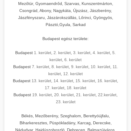
Mezőtúr, Gyomaendrőd, Szarvas, Kunszentmárton,
Csongrád, Abony, Nagykáta, Újszász, Jászberény,
Jászfényszaru, Jászárokszállás, Lőrinci, Gyöngyös,
Pásztó,Gyula, Sarkad
Budapest egész területe:
Budapest
1. kerület
,
2. kerület
,
3. kerület
,
4. kerület
,
5.
kerület
,
6. kerület
Budapest
7. kerület
,
8. kerület
,
9. kerület
,
10. kerület
,
11.
kerület
,
12. kerület
Budapest
13. kerület
,
14. kerület
,
15. kerület
,
16. kerület
,
17. kerület
,
18. kerület
Budapest
19. kerület
,
20. kerület
,
21. kerület
,
22.kerület
,
23. kerület
Békés, Mezőberény, Szeghalom, Berettyóújfalu,
Biharkeresztes, Püspökladány, Karcag, Derecske,
Nádudvar, Hajdúszoboszló, Debrecen, Balmazújváros,