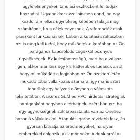
ügyfélélményeket, tanulási eszközként fel tudják
használni. Ugyanakkor azzal sincsen gond, ha egy
kezdő, ám lelkes ügynökség képében találja meg
számításait, ha a célok egyeznek. A referenciák csak
pluszként funkcionálnak. Ebben a kutatási szakaszban
azt is meg kell tudni, hogy működtek-e korábban az Ön
iparágához kapcsolódó cégekkel bizonyos
ügynökségek. Ez kulcsfontosságú, mert ha a válasz
igen, akkor már lesz egy kis hátterük és tudásuk arról,
hogy mi működött a legjobban az Ön szakterületén
működő többi vállalkozás számára, így máris szert
tehetünk egy helyzeti előnyben a választás
tekintetében. A sikeres SEM és PPC hirdetési stratégiák
iparáganként nagyban eltérhetnek, ezért bónusz, ha
egy ügynökségnek sok tapasztalata van az Önéhez
hasonló vállalatokkal. A tanulási görbe rövidebb lesz, és
gyorsan láthatja az eredményeket, ha olyan
emberekkel dolgozik, akik már sokat tudnak arról az