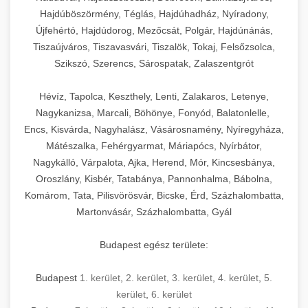
Hajdúböszörmény, Téglás, Hajdúhadház, Nyíradony,
Újfehértó, Hajdúdorog, Mezőcsát, Polgár, Hajdúnánás,
Tiszaújváros, Tiszavasvári, Tiszalök, Tokaj, Felsőzsolca,
Szikszó, Szerencs, Sárospatak, Zalaszentgrót
Hévíz, Tapolca, Keszthely, Lenti, Zalakaros, Letenye,
Nagykanizsa, Marcali, Böhönye, Fonyód, Balatonlelle,
Encs, Kisvárda, Nagyhalász, Vásárosnamény, Nyíregyháza,
Mátészalka, Fehérgyarmat, Máriapócs, Nyírbátor,
Nagykálló, Várpalota, Ajka, Herend, Mór, Kincsesbánya,
Oroszlány, Kisbér, Tatabánya, Pannonhalma, Bábolna,
Komárom, Tata, Pilisvörösvár, Bicske, Érd, Százhalombatta,
Martonvásár, Százhalombatta, Gyál
Budapest egész területe:
Budapest
1. kerület
,
2. kerület
,
3. kerület
,
4. kerület
,
5.
kerület
,
6. kerület