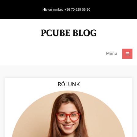
Hívjon minket: +36 70 629 06 90
Menü
RÓLUNK