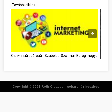
További cikkek
Отличный веб-сайт Szabolcs-Szatmár-Bereg megye
Copyright © 2021
Roth Creative |
webáruház készítés
Répons