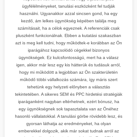
ügyfélélményeket, tanulási eszközként fel tudják
használni. Ugyanakkor azzal sincsen gond, ha egy
kezdő, ám lelkes ügynökség képében találja meg
számításait, ha a célok egyeznek. A referenciák csak
pluszként funkcionálnak. Ebben a kutatási szakaszban
azt is meg kell tudni, hogy működtek-e korábban az Ön
iparágához kapcsolódó cégekkel bizonyos
ügynökségek. Ez kulcsfontosságú, mert ha a válasz
igen, akkor már lesz egy kis hátterük és tudásuk arról,
hogy mi működött a legjobban az Ön szakterületén
működő többi vállalkozás számára, így máris szert
tehetünk egy helyzeti előnyben a választás
tekintetében. A sikeres SEM és PPC hirdetési stratégiák
iparáganként nagyban eltérhetnek, ezért bónusz, ha
egy ügynökségnek sok tapasztalata van az Önéhez
hasonló vállalatokkal. A tanulási görbe rövidebb lesz, és
gyorsan láthatja az eredményeket, ha olyan
emberekkel dolgozik, akik már sokat tudnak arról az