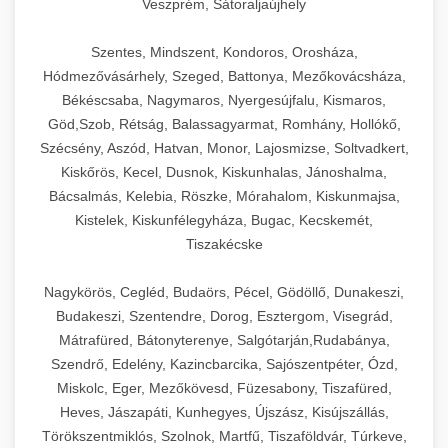
Veszprém, Sátoraljaújhely
Szentes, Mindszent, Kondoros, Orosháza,
Hódmezővásárhely, Szeged, Battonya, Mezőkovácsháza,
Békéscsaba, Nagymaros, Nyergesújfalu, Kismaros,
Göd,Szob, Rétság, Balassagyarmat, Romhány, Hollókő,
Szécsény, Aszód, Hatvan, Monor, Lajosmizse, Soltvadkert,
Kiskőrös, Kecel, Dusnok, Kiskunhalas, Jánoshalma,
Bácsalmás, Kelebia, Röszke, Mórahalom, Kiskunmajsa,
Kistelek, Kiskunfélegyháza, Bugac, Kecskemét,
Tiszakécske
Nagykörös, Cegléd, Budaörs, Pécel, Gödöllő, Dunakeszi,
Budakeszi, Szentendre, Dorog, Esztergom, Visegrád,
Mátrafüred, Bátonyterenye, Salgótarján,Rudabánya,
Szendrő, Edelény, Kazincbarcika, Sajószentpéter, Ózd,
Miskolc, Eger, Mezőkövesd, Füzesabony, Tiszafüred,
Heves, Jászapáti, Kunhegyes, Újszász, Kisújszállás,
Törökszentmiklós, Szolnok, Martfű, Tiszaföldvár, Túrkeve,