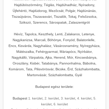
Hajdúböszörmény, Téglás, Hajdúhadház, Nyíradony,
Újfehértó, Hajdúdorog, Mezőcsát, Polgár, Hajdúnánás,
Tiszaújváros, Tiszavasvári, Tiszalök, Tokaj, Felsőzsolca,
Szikszó, Szerencs, Sárospatak, Zalaszentgrót
Hévíz, Tapolca, Keszthely, Lenti, Zalakaros, Letenye,
Nagykanizsa, Marcali, Böhönye, Fonyód, Balatonlelle,
Encs, Kisvárda, Nagyhalász, Vásárosnamény, Nyíregyháza,
Mátészalka, Fehérgyarmat, Máriapócs, Nyírbátor,
Nagykálló, Várpalota, Ajka, Herend, Mór, Kincsesbánya,
Oroszlány, Kisbér, Tatabánya, Pannonhalma, Bábolna,
Komárom, Tata, Pilisvörösvár, Bicske, Érd, Százhalombatta,
Martonvásár, Százhalombatta, Gyál
Budapest egész területe:
Budapest
1. kerület
,
2. kerület
,
3. kerület
,
4. kerület
,
5.
kerület
,
6. kerület