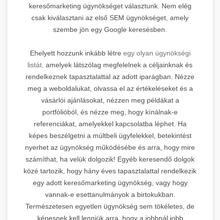
keresőmarketing ügynökséget választunk. Nem elég
csak kiválasztani az első SEM ügynökséget, amely
szembe jön egy Google keresésben.
Ehelyett hozzunk inkább létre
egy olyan ügynökségi
listát,
amelyek látszólag megfelelnek a céljainknak és
rendelkeznek tapasztalattal az adott iparágban. Nézze
meg a weboldalukat, olvassa el az értékeléseket és a
vásárlói ajánlásokat, nézzen meg példákat a
portfólióból, és nézze meg, hogy kínálnak-e
referenciákat, amelyekkel kapcsolatba léphet. Ha
képes beszélgetni a múltbeli ügyfelekkel, betekintést
nyerhet az ügynökség működésébe és arra, hogy mire
számíthat, ha velük dolgozik! Egyéb keresendő dolgok
közé tartozik, hogy hány éves tapasztalattal rendelkezik
egy adott keresőmarketing ügynökség, vagy hogy
vannak-e esettanulmányok a birtokukban.
Természetesen egyetlen ügynökség sem tökéletes, de
képesnek kell lenniük arra, hogy a jobbnál jobb