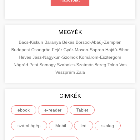
Kapcsolat
MEGYÉK
Bács-Kiskun
Baranya
Békés
Borsod-Abaúj-Zemplén
Budapest
Csongrád
Fejér
Győr-Moson-Sopron
Hajdú-Bihar
Heves
Jász-Nagykun-Szolnok
Komárom-Esztergom
Nógrád
Pest
Somogy
Szabolcs-Szatmár-Bereg
Tolna
Vas
Veszprém
Zala
CIMKÉK
ebook
e-reader
Tablet
számítógép
Mobil
led
szalag