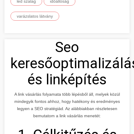
led szalag
időállóság
varázslatos látvány
Seo
keresőoptimalizálá
és linképítés
A link vásárlás folyamata több lépésből áll, melyek közül
mindegyik fontos ahhoz, hogy hatékony és eredményes
legyen a SEO stratégiád. Az alábbiakban részletesen
bemutatom a link vásárlás menetét: