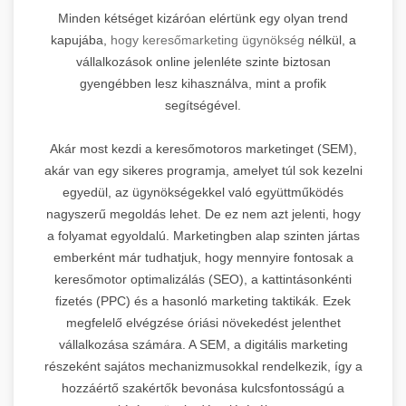
Minden kétséget kizáróan elértünk egy olyan trend
kapujába,
hogy keresőmarketing ügynökség
nélkül, a
vállalkozások online jelenléte szinte biztosan
gyengébben lesz kihasználva, mint a profik
segítségével.
Akár most kezdi a keresőmotoros marketinget (SEM),
akár van egy sikeres programja, amelyet túl sok kezelni
egyedül, az ügynökségekkel való együttműködés
nagyszerű megoldás lehet. De ez nem azt jelenti, hogy
a folyamat egyoldalú. Marketingben alap szinten jártas
emberként már tudhatjuk, hogy mennyire fontosak a
keresőmotor optimalizálás (SEO), a kattintásonkénti
fizetés (PPC) és a hasonló marketing taktikák. Ezek
megfelelő elvégzése óriási növekedést jelenthet
vállalkozása számára. A SEM, a digitális marketing
részeként sajátos mechanizmusokkal rendelkezik, így a
hozzáértő szakértők bevonása kulcsfontosságú a