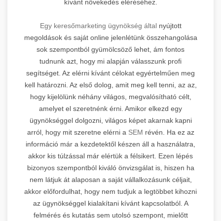
kívánt növekedés eléréséhez.
Egy keresőmarketing ügynökség által
nyújtott
megoldások és saját online jelenlétünk összehangolása
sok szempontból gyümölcsöző lehet, ám fontos
tudnunk azt, hogy mi alapján válasszunk profi
segítséget. Az elérni kívánt célokat egyértelműen meg
kell határozni. Az első dolog, amit meg kell tenni, az az,
hogy kijelölünk néhány világos, megvalósítható célt,
amelyet el szeretnénk érni. Amikor elkezd egy
ügynökséggel dolgozni, világos képet akarnak kapni
arról, hogy mit szeretne elérni a
SEM
révén. Ha ez az
információ már a kezdetektől készen áll a használatra,
akkor kis túlzással már elértük a félsikert. Ezen lépés
bizonyos szempontból kiváló önvizsgálat is, hiszen ha
nem látjuk át alaposan a saját vállalkozásunk céljait,
akkor előfordulhat, hogy nem tudjuk a legtöbbet kihozni
az ügynökséggel kialakítani kívánt kapcsolatból. A
felmérés és kutatás sem utolsó szempont, mielőtt