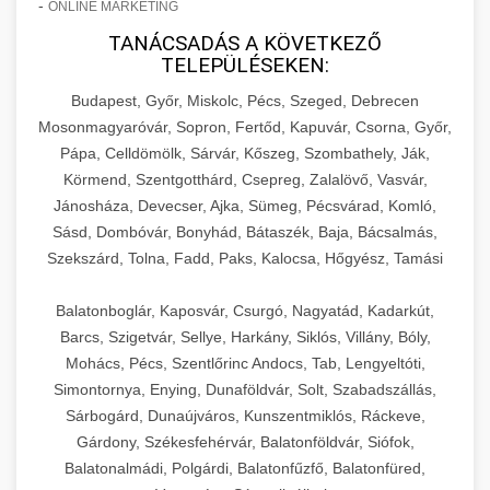
-
ONLINE MARKETING
TANÁCSADÁS A KÖVETKEZŐ
TELEPÜLÉSEKEN:
Budapest, Győr, Miskolc, Pécs, Szeged, Debrecen
Mosonmagyaróvár, Sopron, Fertőd, Kapuvár, Csorna, Győr,
Pápa, Celldömölk, Sárvár, Kőszeg, Szombathely, Ják,
Körmend, Szentgotthárd, Csepreg, Zalalövő, Vasvár,
Jánosháza, Devecser, Ajka, Sümeg, Pécsvárad, Komló,
Sásd, Dombóvár, Bonyhád, Bátaszék, Baja, Bácsalmás,
Szekszárd, Tolna, Fadd, Paks, Kalocsa, Hőgyész, Tamási
Balatonboglár, Kaposvár, Csurgó, Nagyatád, Kadarkút,
Barcs, Szigetvár, Sellye, Harkány, Siklós, Villány, Bóly,
Mohács, Pécs, Szentlőrinc Andocs, Tab, Lengyeltóti,
Simontornya, Enying, Dunaföldvár, Solt, Szabadszállás,
Sárbogárd, Dunaújváros, Kunszentmiklós, Ráckeve,
Gárdony, Székesfehérvár, Balatonföldvár, Siófok,
Balatonalmádi, Polgárdi, Balatonfűzfő, Balatonfüred,