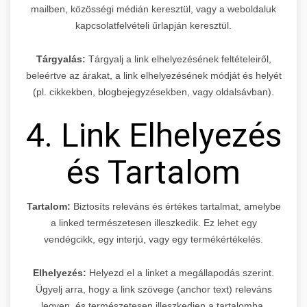
mailben, közösségi médián keresztül, vagy a weboldaluk
kapcsolatfelvételi űrlapján keresztül.
Tárgyalás:
Tárgyalj a link elhelyezésének feltételeiről,
beleértve az árakat, a link elhelyezésének módját és helyét
(pl. cikkekben, blogbejegyzésekben, vagy oldalsávban).
4. Link Elhelyezés
és Tartalom
Tartalom:
Biztosíts releváns és értékes tartalmat, amelybe
a linked természetesen illeszkedik. Ez lehet egy
vendégcikk, egy interjú, vagy egy termékértékelés.
Elhelyezés:
Helyezd el a linket a megállapodás szerint.
Ügyelj arra, hogy a link szövege (anchor text) releváns
legyen, és természetesen illeszkedjen a tartalomba.