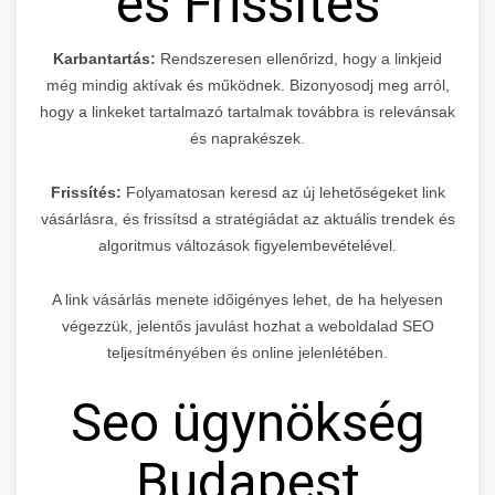
és Frissítés
Karbantartás:
Rendszeresen ellenőrizd, hogy a linkjeid
még mindig aktívak és működnek. Bizonyosodj meg arról,
hogy a linkeket tartalmazó tartalmak továbbra is relevánsak
és naprakészek.
Frissítés:
Folyamatosan keresd az új lehetőségeket link
vásárlásra, és frissítsd a stratégiádat az aktuális trendek és
algoritmus változások figyelembevételével.
A link vásárlás menete időigényes lehet, de ha helyesen
végezzük, jelentős javulást hozhat a weboldalad SEO
teljesítményében és online jelenlétében.
Seo ügynökség
Budapest