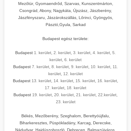
Mezőtúr, Gyomaendrőd, Szarvas, Kunszentmárton,
Csongrád, Abony, Nagykáta, Újszász, Jászberény,
Jászfényszaru, Jászárokszállás, Lőrinci, Gyöngyös,
Pásztó,Gyula, Sarkad
Budapest egész területe:
Budapest
1. kerület
,
2. kerület
,
3. kerület
,
4. kerület
,
5.
kerület
,
6. kerület
Budapest
7. kerület
,
8. kerület
,
9. kerület
,
10. kerület
,
11.
kerület
,
12. kerület
Budapest
13. kerület
,
14. kerület
,
15. kerület
,
16. kerület
,
17. kerület
,
18. kerület
Budapest
19. kerület
,
20. kerület
,
21. kerület
,
22.kerület
,
23. kerület
Békés, Mezőberény, Szeghalom, Berettyóújfalu,
Biharkeresztes, Püspökladány, Karcag, Derecske,
Nádudvar, Hajdúszoboszló, Debrecen, Balmazújváros,