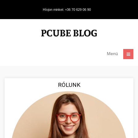
Hívjon minket: +36 70 629 06 90
Menü
RÓLUNK