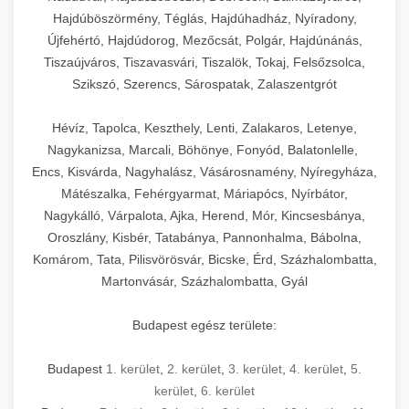
Hajdúböszörmény, Téglás, Hajdúhadház, Nyíradony,
Újfehértó, Hajdúdorog, Mezőcsát, Polgár, Hajdúnánás,
Tiszaújváros, Tiszavasvári, Tiszalök, Tokaj, Felsőzsolca,
Szikszó, Szerencs, Sárospatak, Zalaszentgrót
Hévíz, Tapolca, Keszthely, Lenti, Zalakaros, Letenye,
Nagykanizsa, Marcali, Böhönye, Fonyód, Balatonlelle,
Encs, Kisvárda, Nagyhalász, Vásárosnamény, Nyíregyháza,
Mátészalka, Fehérgyarmat, Máriapócs, Nyírbátor,
Nagykálló, Várpalota, Ajka, Herend, Mór, Kincsesbánya,
Oroszlány, Kisbér, Tatabánya, Pannonhalma, Bábolna,
Komárom, Tata, Pilisvörösvár, Bicske, Érd, Százhalombatta,
Martonvásár, Százhalombatta, Gyál
Budapest egész területe:
Budapest
1. kerület
,
2. kerület
,
3. kerület
,
4. kerület
,
5.
kerület
,
6. kerület