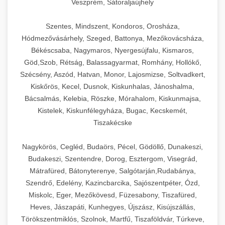
Veszprém, Sátoraljaújhely
Szentes, Mindszent, Kondoros, Orosháza,
Hódmezővásárhely, Szeged, Battonya, Mezőkovácsháza,
Békéscsaba, Nagymaros, Nyergesújfalu, Kismaros,
Göd,Szob, Rétság, Balassagyarmat, Romhány, Hollókő,
Szécsény, Aszód, Hatvan, Monor, Lajosmizse, Soltvadkert,
Kiskőrös, Kecel, Dusnok, Kiskunhalas, Jánoshalma,
Bácsalmás, Kelebia, Röszke, Mórahalom, Kiskunmajsa,
Kistelek, Kiskunfélegyháza, Bugac, Kecskemét,
Tiszakécske
Nagykörös, Cegléd, Budaörs, Pécel, Gödöllő, Dunakeszi,
Budakeszi, Szentendre, Dorog, Esztergom, Visegrád,
Mátrafüred, Bátonyterenye, Salgótarján,Rudabánya,
Szendrő, Edelény, Kazincbarcika, Sajószentpéter, Ózd,
Miskolc, Eger, Mezőkövesd, Füzesabony, Tiszafüred,
Heves, Jászapáti, Kunhegyes, Újszász, Kisújszállás,
Törökszentmiklós, Szolnok, Martfű, Tiszaföldvár, Túrkeve,