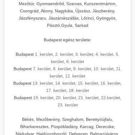
Mezőtúr, Gyomaendrőd, Szarvas, Kunszentmárton,
Csongrád, Abony, Nagykáta, Újszász, Jászberény,
Jászfényszaru, Jászárokszállás, Lőrinci, Gyöngyös,
Pásztó,Gyula, Sarkad
Budapest egész területe:
Budapest
1. kerület
,
2. kerület
,
3. kerület
,
4. kerület
,
5.
kerület
,
6. kerület
Budapest
7. kerület
,
8. kerület
,
9. kerület
,
10. kerület
,
11.
kerület
,
12. kerület
Budapest
13. kerület
,
14. kerület
,
15. kerület
,
16. kerület
,
17. kerület
,
18. kerület
Budapest
19. kerület
,
20. kerület
,
21. kerület
,
22.kerület
,
23. kerület
Békés, Mezőberény, Szeghalom, Berettyóújfalu,
Biharkeresztes, Püspökladány, Karcag, Derecske,
Nádudvar, Hajdúszoboszló, Debrecen, Balmazújváros,