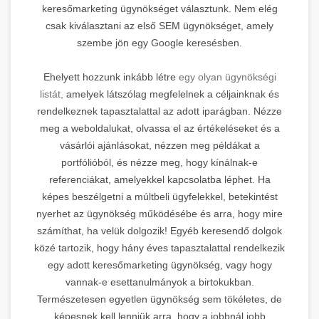
keresőmarketing ügynökséget választunk. Nem elég
csak kiválasztani az első SEM ügynökséget, amely
szembe jön egy Google keresésben.
Ehelyett hozzunk inkább létre
egy olyan ügynökségi
listát,
amelyek látszólag megfelelnek a céljainknak és
rendelkeznek tapasztalattal az adott iparágban. Nézze
meg a weboldalukat, olvassa el az értékeléseket és a
vásárlói ajánlásokat, nézzen meg példákat a
portfólióból, és nézze meg, hogy kínálnak-e
referenciákat, amelyekkel kapcsolatba léphet. Ha
képes beszélgetni a múltbeli ügyfelekkel, betekintést
nyerhet az ügynökség működésébe és arra, hogy mire
számíthat, ha velük dolgozik! Egyéb keresendő dolgok
közé tartozik, hogy hány éves tapasztalattal rendelkezik
egy adott keresőmarketing ügynökség, vagy hogy
vannak-e esettanulmányok a birtokukban.
Természetesen egyetlen ügynökség sem tökéletes, de
képesnek kell lenniük arra, hogy a jobbnál jobb