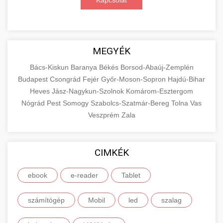
Kapcsolat
MEGYÉK
Bács-Kiskun
Baranya
Békés
Borsod-Abaúj-Zemplén
Budapest
Csongrád
Fejér
Győr-Moson-Sopron
Hajdú-Bihar
Heves
Jász-Nagykun-Szolnok
Komárom-Esztergom
Nógrád
Pest
Somogy
Szabolcs-Szatmár-Bereg
Tolna
Vas
Veszprém
Zala
CIMKÉK
ebook
e-reader
Tablet
számítógép
Mobil
led
szalag