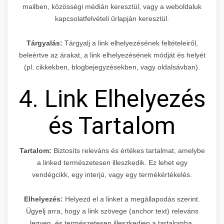
mailben, közösségi médián keresztül, vagy a weboldaluk
kapcsolatfelvételi űrlapján keresztül.
Tárgyalás:
Tárgyalj a link elhelyezésének feltételeiről,
beleértve az árakat, a link elhelyezésének módját és helyét
(pl. cikkekben, blogbejegyzésekben, vagy oldalsávban).
4. Link Elhelyezés
és Tartalom
Tartalom:
Biztosíts releváns és értékes tartalmat, amelybe
a linked természetesen illeszkedik. Ez lehet egy
vendégcikk, egy interjú, vagy egy termékértékelés.
Elhelyezés:
Helyezd el a linket a megállapodás szerint.
Ügyelj arra, hogy a link szövege (anchor text) releváns
legyen, és természetesen illeszkedjen a tartalomba.