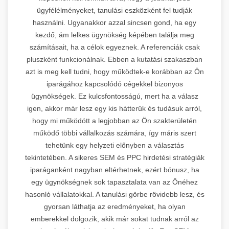
ügyfélélményeket, tanulási eszközként fel tudják
használni. Ugyanakkor azzal sincsen gond, ha egy
kezdő, ám lelkes ügynökség képében találja meg
számításait, ha a célok egyeznek. A referenciák csak
pluszként funkcionálnak. Ebben a kutatási szakaszban
azt is meg kell tudni, hogy működtek-e korábban az Ön
iparágához kapcsolódó cégekkel bizonyos
ügynökségek. Ez kulcsfontosságú, mert ha a válasz
igen, akkor már lesz egy kis hátterük és tudásuk arról,
hogy mi működött a legjobban az Ön szakterületén
működő többi vállalkozás számára, így máris szert
tehetünk egy helyzeti előnyben a választás
tekintetében. A sikeres SEM és PPC hirdetési stratégiák
iparáganként nagyban eltérhetnek, ezért bónusz, ha
egy ügynökségnek sok tapasztalata van az Önéhez
hasonló vállalatokkal. A tanulási görbe rövidebb lesz, és
gyorsan láthatja az eredményeket, ha olyan
emberekkel dolgozik, akik már sokat tudnak arról az