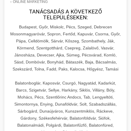
-
ONLINE MARKETING
TANÁCSADÁS A KÖVETKEZŐ
TELEPÜLÉSEKEN:
Budapest, Győr, Miskolc, Pécs, Szeged, Debrecen
Mosonmagyaróvár, Sopron, Fertőd, Kapuvár, Csorna, Győr,
Pápa, Celldömölk, Sárvár, Kőszeg, Szombathely, Ják,
Körmend, Szentgotthárd, Csepreg, Zalalövő, Vasvár,
Jánosháza, Devecser, Ajka, Sümeg, Pécsvárad, Komló,
Sásd, Dombóvár, Bonyhád, Bátaszék, Baja, Bácsalmás,
Szekszárd, Tolna, Fadd, Paks, Kalocsa, Hőgyész, Tamási
Balatonboglár, Kaposvár, Csurgó, Nagyatád, Kadarkút,
Barcs, Szigetvár, Sellye, Harkány, Siklós, Villány, Bóly,
Mohács, Pécs, Szentlőrinc Andocs, Tab, Lengyeltóti,
Simontornya, Enying, Dunaföldvár, Solt, Szabadszállás,
Sárbogárd, Dunaújváros, Kunszentmiklós, Ráckeve,
Gárdony, Székesfehérvár, Balatonföldvár, Siófok,
Balatonalmádi, Polgárdi, Balatonfűzfő, Balatonfüred,