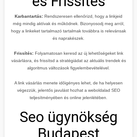
és Frissítés
Karbantartás:
Rendszeresen ellenőrizd, hogy a linkjeid
még mindig aktívak és működnek. Bizonyosodj meg arról,
hogy a linkeket tartalmazó tartalmak továbbra is relevánsak
és naprakészek.
Frissítés:
Folyamatosan keresd az új lehetőségeket link
vásárlásra, és frissítsd a stratégiádat az aktuális trendek és
algoritmus változások figyelembevételével.
A link vásárlás menete időigényes lehet, de ha helyesen
végezzük, jelentős javulást hozhat a weboldalad SEO
teljesítményében és online jelenlétében.
Seo ügynökség
Budapest