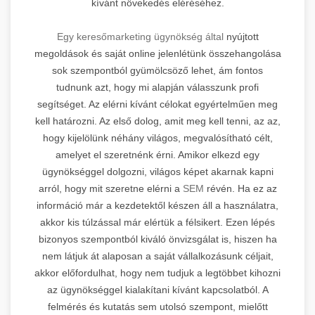
kívánt növekedés eléréséhez.
Egy keresőmarketing ügynökség által
nyújtott
megoldások és saját online jelenlétünk összehangolása
sok szempontból gyümölcsöző lehet, ám fontos
tudnunk azt, hogy mi alapján válasszunk profi
segítséget. Az elérni kívánt célokat egyértelműen meg
kell határozni. Az első dolog, amit meg kell tenni, az az,
hogy kijelölünk néhány világos, megvalósítható célt,
amelyet el szeretnénk érni. Amikor elkezd egy
ügynökséggel dolgozni, világos képet akarnak kapni
arról, hogy mit szeretne elérni a
SEM
révén. Ha ez az
információ már a kezdetektől készen áll a használatra,
akkor kis túlzással már elértük a félsikert. Ezen lépés
bizonyos szempontból kiváló önvizsgálat is, hiszen ha
nem látjuk át alaposan a saját vállalkozásunk céljait,
akkor előfordulhat, hogy nem tudjuk a legtöbbet kihozni
az ügynökséggel kialakítani kívánt kapcsolatból. A
felmérés és kutatás sem utolsó szempont, mielőtt