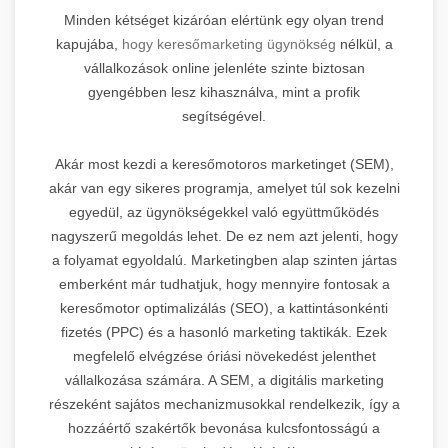
Minden kétséget kizáróan elértünk egy olyan trend
kapujába,
hogy keresőmarketing ügynökség
nélkül, a
vállalkozások online jelenléte szinte biztosan
gyengébben lesz kihasználva, mint a profik
segítségével.
Akár most kezdi a keresőmotoros marketinget (SEM),
akár van egy sikeres programja, amelyet túl sok kezelni
egyedül, az ügynökségekkel való együttműködés
nagyszerű megoldás lehet. De ez nem azt jelenti, hogy
a folyamat egyoldalú. Marketingben alap szinten jártas
emberként már tudhatjuk, hogy mennyire fontosak a
keresőmotor optimalizálás (SEO), a kattintásonkénti
fizetés (PPC) és a hasonló marketing taktikák. Ezek
megfelelő elvégzése óriási növekedést jelenthet
vállalkozása számára. A SEM, a digitális marketing
részeként sajátos mechanizmusokkal rendelkezik, így a
hozzáértő szakértők bevonása kulcsfontosságú a