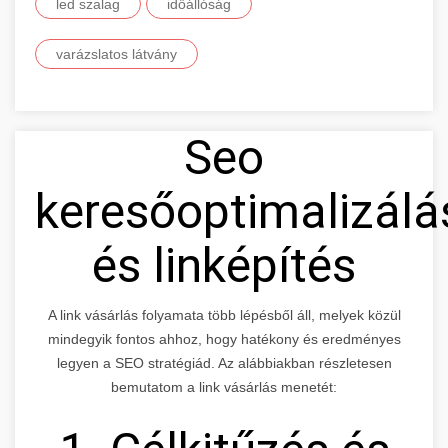
led szalag
időállóság
varázslatos látvány
Seo
keresőoptimalizálá
és linképítés
A link vásárlás folyamata több lépésből áll, melyek közül
mindegyik fontos ahhoz, hogy hatékony és eredményes
legyen a SEO stratégiád. Az alábbiakban részletesen
bemutatom a link vásárlás menetét: