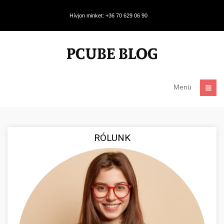
Hívjon minket: +36 70 629 06 90
Menü
RÓLUNK