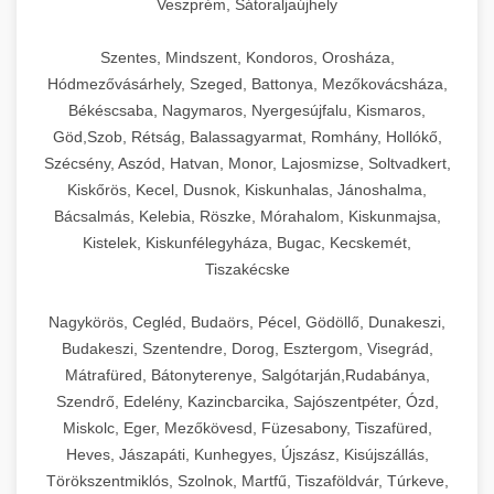
Veszprém, Sátoraljaújhely
Szentes, Mindszent, Kondoros, Orosháza,
Hódmezővásárhely, Szeged, Battonya, Mezőkovácsháza,
Békéscsaba, Nagymaros, Nyergesújfalu, Kismaros,
Göd,Szob, Rétság, Balassagyarmat, Romhány, Hollókő,
Szécsény, Aszód, Hatvan, Monor, Lajosmizse, Soltvadkert,
Kiskőrös, Kecel, Dusnok, Kiskunhalas, Jánoshalma,
Bácsalmás, Kelebia, Röszke, Mórahalom, Kiskunmajsa,
Kistelek, Kiskunfélegyháza, Bugac, Kecskemét,
Tiszakécske
Nagykörös, Cegléd, Budaörs, Pécel, Gödöllő, Dunakeszi,
Budakeszi, Szentendre, Dorog, Esztergom, Visegrád,
Mátrafüred, Bátonyterenye, Salgótarján,Rudabánya,
Szendrő, Edelény, Kazincbarcika, Sajószentpéter, Ózd,
Miskolc, Eger, Mezőkövesd, Füzesabony, Tiszafüred,
Heves, Jászapáti, Kunhegyes, Újszász, Kisújszállás,
Törökszentmiklós, Szolnok, Martfű, Tiszaföldvár, Túrkeve,