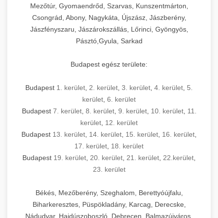
Mezőtúr, Gyomaendrőd, Szarvas, Kunszentmárton,
Csongrád, Abony, Nagykáta, Újszász, Jászberény,
Jászfényszaru, Jászárokszállás, Lőrinci, Gyöngyös,
Pásztó,Gyula, Sarkad
Budapest egész területe:
Budapest
1. kerület
,
2. kerület
,
3. kerület
,
4. kerület
,
5.
kerület
,
6. kerület
Budapest
7. kerület
,
8. kerület
,
9. kerület
,
10. kerület
,
11.
kerület
,
12. kerület
Budapest
13. kerület
,
14. kerület
,
15. kerület
,
16. kerület
,
17. kerület
,
18. kerület
Budapest
19. kerület
,
20. kerület
,
21. kerület
,
22.kerület
,
23. kerület
Békés, Mezőberény, Szeghalom, Berettyóújfalu,
Biharkeresztes, Püspökladány, Karcag, Derecske,
Nádudvar, Hajdúszoboszló, Debrecen, Balmazújváros,