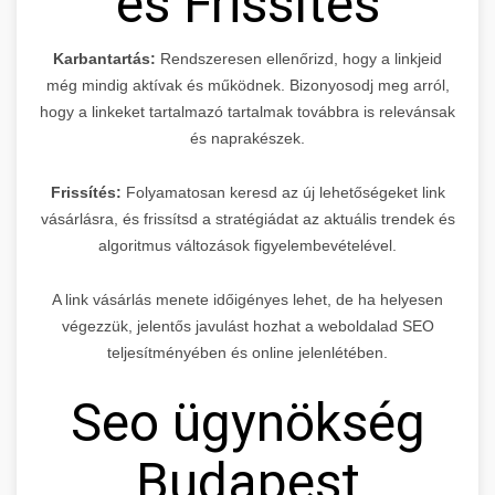
és Frissítés
Karbantartás:
Rendszeresen ellenőrizd, hogy a linkjeid
még mindig aktívak és működnek. Bizonyosodj meg arról,
hogy a linkeket tartalmazó tartalmak továbbra is relevánsak
és naprakészek.
Frissítés:
Folyamatosan keresd az új lehetőségeket link
vásárlásra, és frissítsd a stratégiádat az aktuális trendek és
algoritmus változások figyelembevételével.
A link vásárlás menete időigényes lehet, de ha helyesen
végezzük, jelentős javulást hozhat a weboldalad SEO
teljesítményében és online jelenlétében.
Seo ügynökség
Budapest