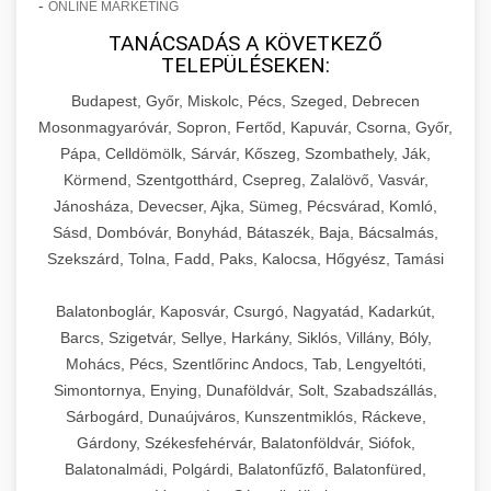
-
ONLINE MARKETING
TANÁCSADÁS A KÖVETKEZŐ
TELEPÜLÉSEKEN:
Budapest, Győr, Miskolc, Pécs, Szeged, Debrecen
Mosonmagyaróvár, Sopron, Fertőd, Kapuvár, Csorna, Győr,
Pápa, Celldömölk, Sárvár, Kőszeg, Szombathely, Ják,
Körmend, Szentgotthárd, Csepreg, Zalalövő, Vasvár,
Jánosháza, Devecser, Ajka, Sümeg, Pécsvárad, Komló,
Sásd, Dombóvár, Bonyhád, Bátaszék, Baja, Bácsalmás,
Szekszárd, Tolna, Fadd, Paks, Kalocsa, Hőgyész, Tamási
Balatonboglár, Kaposvár, Csurgó, Nagyatád, Kadarkút,
Barcs, Szigetvár, Sellye, Harkány, Siklós, Villány, Bóly,
Mohács, Pécs, Szentlőrinc Andocs, Tab, Lengyeltóti,
Simontornya, Enying, Dunaföldvár, Solt, Szabadszállás,
Sárbogárd, Dunaújváros, Kunszentmiklós, Ráckeve,
Gárdony, Székesfehérvár, Balatonföldvár, Siófok,
Balatonalmádi, Polgárdi, Balatonfűzfő, Balatonfüred,