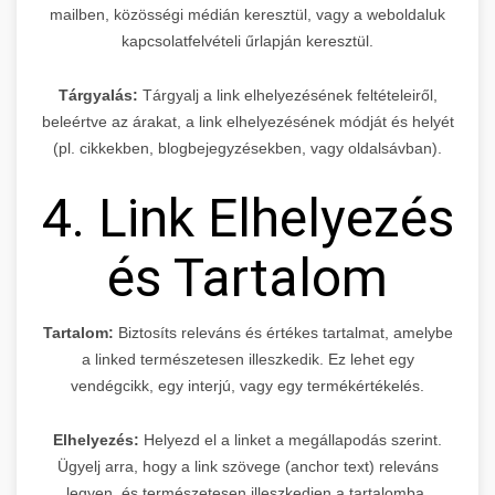
mailben, közösségi médián keresztül, vagy a weboldaluk
kapcsolatfelvételi űrlapján keresztül.
Tárgyalás:
Tárgyalj a link elhelyezésének feltételeiről,
beleértve az árakat, a link elhelyezésének módját és helyét
(pl. cikkekben, blogbejegyzésekben, vagy oldalsávban).
4. Link Elhelyezés
és Tartalom
Tartalom:
Biztosíts releváns és értékes tartalmat, amelybe
a linked természetesen illeszkedik. Ez lehet egy
vendégcikk, egy interjú, vagy egy termékértékelés.
Elhelyezés:
Helyezd el a linket a megállapodás szerint.
Ügyelj arra, hogy a link szövege (anchor text) releváns
legyen, és természetesen illeszkedjen a tartalomba.