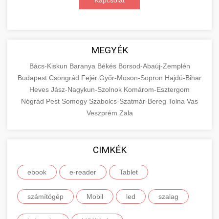
Kapcsolat
MEGYÉK
Bács-Kiskun
Baranya
Békés
Borsod-Abaúj-Zemplén
Budapest
Csongrád
Fejér
Győr-Moson-Sopron
Hajdú-Bihar
Heves
Jász-Nagykun-Szolnok
Komárom-Esztergom
Nógrád
Pest
Somogy
Szabolcs-Szatmár-Bereg
Tolna
Vas
Veszprém
Zala
CIMKÉK
ebook
e-reader
Tablet
számítógép
Mobil
led
szalag