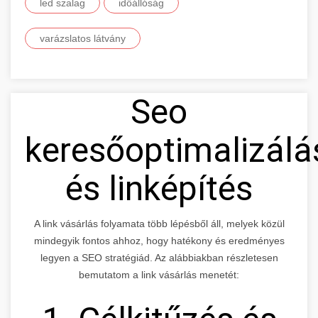
led szalag
időállóság
varázslatos látvány
Seo
keresőoptimalizálá
és linképítés
A link vásárlás folyamata több lépésből áll, melyek közül
mindegyik fontos ahhoz, hogy hatékony és eredményes
legyen a SEO stratégiád. Az alábbiakban részletesen
bemutatom a link vásárlás menetét: