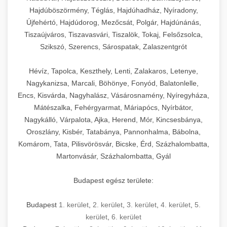
Hajdúböszörmény, Téglás, Hajdúhadház, Nyíradony,
Újfehértó, Hajdúdorog, Mezőcsát, Polgár, Hajdúnánás,
Tiszaújváros, Tiszavasvári, Tiszalök, Tokaj, Felsőzsolca,
Szikszó, Szerencs, Sárospatak, Zalaszentgrót
Hévíz, Tapolca, Keszthely, Lenti, Zalakaros, Letenye,
Nagykanizsa, Marcali, Böhönye, Fonyód, Balatonlelle,
Encs, Kisvárda, Nagyhalász, Vásárosnamény, Nyíregyháza,
Mátészalka, Fehérgyarmat, Máriapócs, Nyírbátor,
Nagykálló, Várpalota, Ajka, Herend, Mór, Kincsesbánya,
Oroszlány, Kisbér, Tatabánya, Pannonhalma, Bábolna,
Komárom, Tata, Pilisvörösvár, Bicske, Érd, Százhalombatta,
Martonvásár, Százhalombatta, Gyál
Budapest egész területe:
Budapest
1. kerület
,
2. kerület
,
3. kerület
,
4. kerület
,
5.
kerület
,
6. kerület